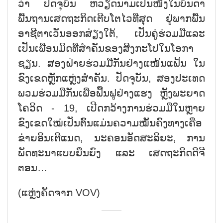
ວ່າ ປັດຈຸບັນ ຫວຽດນາມເປັນໜຶ່ງໃນບັນດາ
ພື້ນຖານເສດຖະກິດເຕີບໂຕໄວທີ່ສຸດ ຢູ່ພາກພື້ນ
ອາຊີຕາເວັນອອກສ່ຽງໃຕ້, ເປັນຄູ່ຮ່ວມມືແລະ
ເປັນເພື່ອນມິດທີ່ສຳຄັນຂອງສິງກະໂປໃນໂອກາ
ຊຽນ. ສອງຝ່າຍຮ່ວມມືກັນຢ່າງແໜ້ນແຟ້ນ ໃນ
ຂົງເຂດຫຼັກແຫຼ່ງສຳຄັນ. ປັດຈຸບັນ, ສອງປະເທດ
ພວມຮ່ວມມືກັນເພື່ອຟື້ນຟູຢ່າງແຮງ ຫຼັງພະຍາດ
ໂຄວິດ - 19, ເປີດກວ້າງການຮ່ວມມືໃນຫຼາຍ
ຂົງເຂດໃໝ່ເປັນຕົ້ນແມ່ນຄວາມໝັ້ນຄົງທາງເຄືອ
ຂ່າຍອິນເຕີແນດ, ນະຄອນອັດສະລິຍະ, ການ
ພັດທະນາແບບຍືນຍົງ ແລະ ເສດຖະກິດດີຈີ
ຕອນ…
(ແຫຼ່ງຄັດຈາກ VOV)