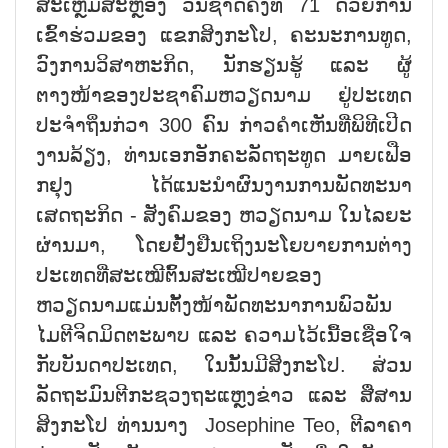
ສະເຫຼີມສະຫຼອງ ວັນຊາດຄັ້ງທີ 71 ດ້ວຍການ
ເຂົ້າຮ່ວມຂອງ ແຂກສິງກະໂປ, ຄະນະການທູດ,
ວົງການວິສາຫະກິດ, ນັກຮຽນຮູ້ ແລະ ຜູ້
ຕາງໜ້າຂອງປະຊາຄົມຫວຽດນາມ ຢູ່ປະເທດ
ປະຈຳຖິ່ນກ່ວາ 300 ຄົນ ກ່າວຄຳເຫັນທີ່ພິທີເປີດ
ງານລ້ຽງ, ທ່ານເອກອັກຄະລັດຖະທູດ ມາຍເຟືອ
ກຢຸງ ໄດ້ແນະນຳຜົນງານການພັດທະນາ
ເສດຖະກິດ - ສັງຄົມຂອງ ຫວຽດນາມ ໃນໄລຍະ
ຜ່ານມາ, ໂດຍຢັ້ງຢືນເຖິງນະໂຍບາຍການຕ່າງ
ປະເທດທີ່ສະເໝີຕົ້ນສະເໝີປາຍຂອງ
ຫວຽດນາມແມ່ນຕັ້ງໜ້າພັດທະນາການພົວພັນ
ໄມຕີຈິດມິດຕະພາບ ແລະ ຄວາມໄວ້ເນື້ອເຊື່ອໃຈ
ກັບບັນດາປະເທດ, ໃນນັ້ນມີສິງກະໂປ. ສ່ວນ
ລັດຖະມົນຕີກະຊວງຖະແຫຼງຂ່າວ ແລະ ສື່ສານ
ສິງກະໂປ ທ່ານນາງ Josephine Teo, ຕີລາຄາ