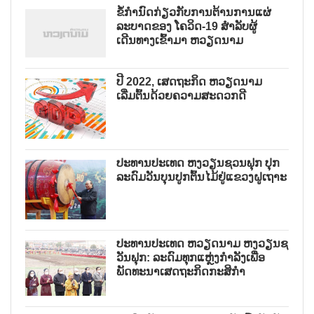
ຂໍ້ກຳນົດກ່ຽວກັບການຕ້ານການແຜ່
ລະບາດຂອງ ໂຄວິດ-19 ສຳລັບຜູ້
ເດີນທາງເຂົ້າມາ ຫວຽດນາມ
ປີ 2022, ເສດຖະກິດ ຫວຽດນາມ
ເລີ່ມຕົ້ນດ້ວຍຄວາມສະດວກດີ
ປະທານປະເທດ ຫງວຽນຊວນຟຸກ ປຸກ
ລະດົມວັນບຸນປູກຕົ້ນໄມ້ຢູ່ແຂວງຝູເຖາະ
ປະທານປະເທດ ຫວຽດນາມ ຫງວຽນຊ
ວັນຟຸກ: ລະດົມທຸກແຫຼ່ງກຳລັງເພື່ອ
ພັດທະນາເສດຖະກິດກະສິກຳ