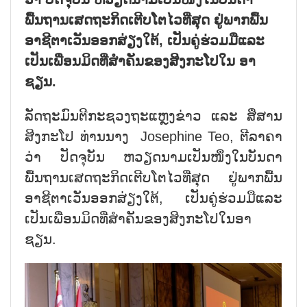
ພື້ນຖານເສດຖະກິດເຕີບໂຕໄວທີ່ສຸດ ຢູ່ພາກພື້ນ
ອາຊີຕາເວັນອອກສ່ຽງໃຕ້, ເປັນຄູ່ຮ່ວມມືແລະ
ເປັນເພື່ອນມິດທີ່ສຳຄັນຂອງສິງກະໂປໃນ ອາ
ຊຽນ.
ລັດຖະມົນຕີກະຊວງຖະແຫຼງຂ່າວ ແລະ ສື່ສານ
ສິງກະໂປ ທ່ານນາງ Josephine Teo, ຕີລາຄາ
ວ່າ ປັດຈຸບັນ ຫວຽດນາມເປັນໜຶ່ງໃນບັນດາ
ພື້ນຖານເສດຖະກິດເຕີບໂຕໄວທີ່ສຸດ ຢູ່ພາກພື້ນ
ອາຊີຕາເວັນອອກສ່ຽງໃຕ້, ເປັນຄູ່ຮ່ວມມືແລະ
ເປັນເພື່ອນມິດທີ່ສຳຄັນຂອງສິງກະໂປໃນອາ
ຊຽນ.