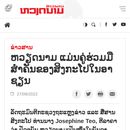
ຂ່າວສານ
ຫວຽດ​ນາມ ແມ່ນ​ຄູ່​ຮ່ວມ​ມື​
ສຳ​ຄັນ​ຂອງ​ສິງ​ກະ​ໂປ​ໃນ​ອາ​
ຊຽນ
27/08/2022
ລັດຖະມົນຕີກະຊວງຖະແຫຼງຂ່າວ ແລະ ສື່ສານ
ສິງກະໂປ ທ່ານນາງ Josephine Teo, ຕີລາຄາ
ວ່າ ປັດຈຸບັນ ຫວຽດນາມເປັນໜຶ່ງໃນບັນດາ