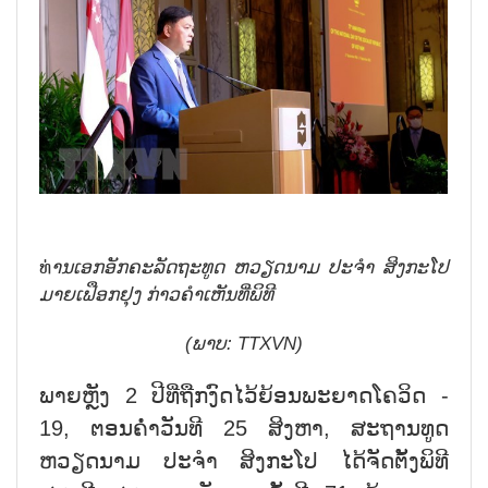
ທ່
ານເອກອັກຄະລັດຖະທູດ ຫວຽດນາມ ປະຈຳ ສິງກະໂປ
ມາຍເຟືອກຢຸງ ກ່າວຄຳເຫັນທີ່ພິທີ
(ພາບ: TTXVN)
ພາຍຫຼັງ 2 ປີທີ່ຖືກງົດໄວ້ຍ້ອນພະຍາດໂຄວິດ -
19, ຕອນຄ່ຳວັນທີ 25 ສິງຫາ, ສະຖານທູດ
ຫວຽດນາມ ປະຈຳ ສິງກະໂປ ໄດ້ຈັດຕັ້ງພິທີ