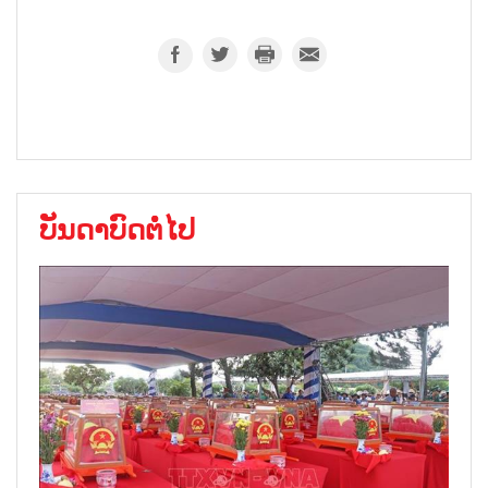
ບັນດາບົດຕໍ່ໄປ