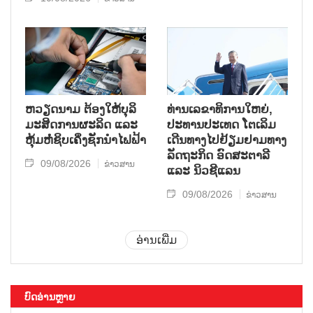
ຫວຽດນາມ ຕ້ອງໃຫ້ບຸລິ
ທ່ານເລຂາທິການໃຫຍ່,
ມະສິດການຜະລິດ ແລະ
ປະທານປະເທດ ໂຕເລິມ
ຫຸ້ມຫໍ່ຊິບເຄິ່ງຊັກນຳໄຟຟ້າ
ເດີນທາງໄປຢ້ຽມຢາມທາງ
ລັດຖະກິດ ອົດສະຕາລີ
09/08/2026
ຂ່າວສານ
ແລະ ນິວຊີແລນ
09/08/2026
ຂ່າວສານ
ອ່ານເພີ່ມ
ບົດອ່ານຫຼາຍ