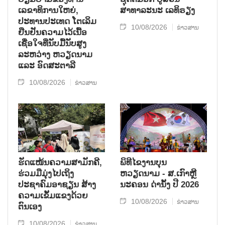
ເລຂາທິການໃຫຍ່,
ສາທາລະນະ ເລທິຣຽງ
ປະທານປະເທດ ໂຕເລິມ
10/08/2026
ຂ່າວສານ
ຢືນຢັນຄວາມໄວ້ເນື້ອ
ເຊື່ອໃຈທີ່ນັບມື້ນັບສູງ
ລະຫວ່າງ ຫວຽດນາມ
ແລະ ອົດສະຕາລີ
10/08/2026
ຂ່າວສານ
ຮັດແໜ້ນຄວາມສາມັກຄີ,
ພິທີໄຂງານບຸນ
ຮ່ວມມືມຸ່ງໄປເຖິງ
ຫວຽດນາມ - ສ.ເກົາຫຼີ
ປະຊາຄົມອາຊຽນ ສ້າງ
ນະຄອນ ດ່ານັ້ງ ປີ 2026
ຄວາມເຂັ້ມແຂງດ້ວຍ
10/08/2026
ຂ່າວສານ
ຕົນເອງ
10/08/2026
ຂ່າວສານ