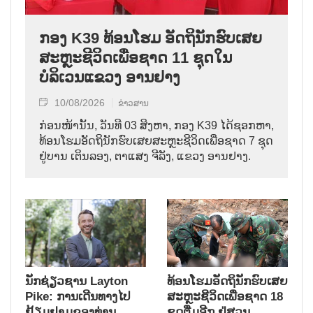
ກອງ K39 ທ້ອນໂຮມ ອັດຖິນັກຮົບເສຍ
ສະຫຼະຊີວິດເພື່ອຊາດ 11 ຊຸດໃນ
ບໍລິເວນແຂວງ ອານຢາງ
10/08/2026
ຂ່າວສານ
ກ່ອນໜ້ານັ້ນ, ວັນທີ 03 ສິງຫາ, ກອງ K39 ໄດ້ຊອກຫາ,
ທ້ອນໂຮມອັດຖິນັກຮົບເສຍສະຫຼະຊີວິດເພື່ອຊາດ 7 ຊຸດ
ຢູ່ບານ ເຕິນລອງ, ຕາແສງ ຈີລັງ, ແຂວງ ອານຢາງ.
ນັກຊ່ຽວຊານ Layton
ທ້ອນໂຮມອັດຖິນັກຮົບເສຍ
Pike: ການເດີນທາງໄປ
ສະຫຼະຊີວິດເພື່ອຊາດ 18
ຢ້ຽມຢາມຂອງທ່ານ
ຊຸດຕື່ມອີກ ຢູ່ສວນ