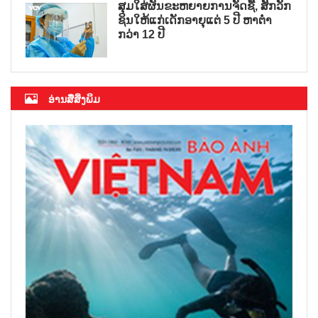
ສຸມໃສ່ຜັນຂະຫຍາຍການຈັດຊື້, ສັກວັກ
ຊິນໃຫ້ແກ່ເດັກອາຍຸແຕ່ 5 ປີ ຫາຕ່ຳ
ກວ່າ 12 ປີ
ອ່ານສື່ສິ່ງພິມ