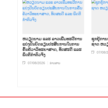
ຫວຽດ​ນາມ ແລະ ລາວ​ເພີ່ມ​ທະ​ວີ​ການ​
ຊຸກ​ຍູ້​ການ
ແບ່​ງ​ປັນ​ບົດ​ຮຽນ​ປະ​ສົບ​ການ​ໃນ​ການ​
ຊາດ ຫວຽດ
ຄົ້ນ​ຄ້​ວາ​ວິ​ທະ​ຍາ​ສາດ, ທິດ​ສະ​ດີ ແລະ
07/08/
ພຶດ​ຕິ​ກຳຕົວ​ຈິງ
07/08/2026
ຂ່າວສານ