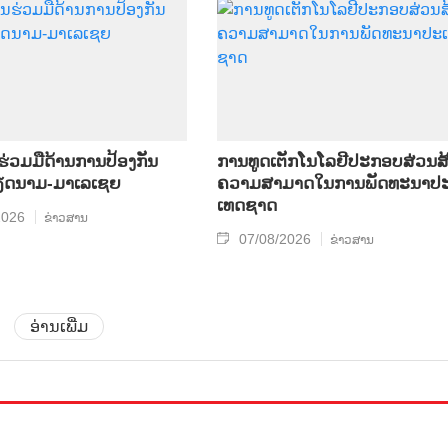
​ຮ່ວມ​ມື​ດ້ານ​ການ​ປ້ອງ​ກັນ​
ການ​ທູດ​ເຕັກ​ໂນ​ໂລ​ຢີ​ປະ​ກອບ​ສ່ວນ​ສ້
​ນາມ-ມາ​ເລ​ເຊຍ
ຄວາມ​ສາ​ມາດ​ໃນ​ການ​ພັດ​ທະ​ນາ​ປະ
ເທດ​ຊາດ
2026
ຂ່າວສານ
07/08/2026
ຂ່າວສານ
ອ່ານເພີ່ມ