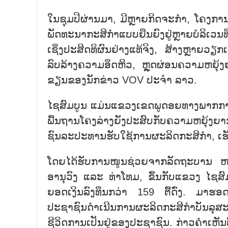
ໃນຊຸມປີຜ່ານມາ, ມີຫຼາຍກິດຈະກຳ, ໂຄງ
ພັດທະນາກະສິກຳແບບຍືນຍົງຢູ່ຫຼາຍບໍລິເວ
ເຊິ່ງປະສິດທິຜົນຢ່າງແທ້ຈິງ, ສ້າງຫຼາຍ
ລົບລ້າງຄວາມອຶດຫິວ, ຫຼຸດຜ່ອນຄວາມຫຍຸ້ງຍ
ຂຽນຂອງນັກຂ່າວ VOV ປະຈຳ ລາວ.
ໄຊສົມບູນ ແມ່ນແຂວງເຂດພູດອຍທາງພາກກາງຂອງ
ພື້ນຖານໂຄງລ່າງຍັງປະສົບກັບຄວາມຫຍຸ້ງ
ຊົນລະປະທານຮັບໃຊ້ການຜະລິດກະສິກຳ, ເຮັດ
ໂດຍໄດ້ຮັບການໜູນຊ່ວຍຈາກລັດຖະບານ ຫວ
ອານຸວົງ ແລະ ທ່າໂທມ, ຂຶ້ນກັບແຂວງ ໄຊສົມ
ຍອດເງິນລົງທຶນກວ່າ 159 ຕື້ດົ່ງ. ມາຮອດປ
ປະຊາຊົນດຳເນີນການຜະລິດກະສິກຳບັນລຸສ
ຊີວິດການເປັນຢູ່ຂອງປະຊາຊົນ. ກ່າວຄຳເຫັນທີ