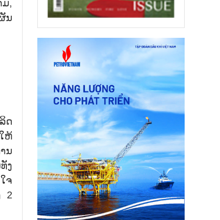
າມ,
ຜັນ
ລິດ
ໃຫ້
ການ
ທັງ
ນໃຈ
ງ 2