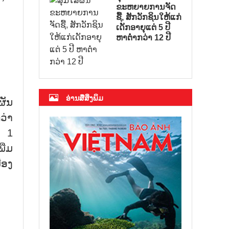
ຂະຫຍາຍການຈັດ
ຊື້, ສັກວັກຊິນໃຫ້ແກ່
ເດັກອາຍຸແຕ່ 5 ປີ
ຫາຕ່ຳກວ່າ 12 ປີ
ອ່ານສື່ສິ່ງພິມ
ຜັນ
ວ່າ
່ 1
ີ່ມ
ືອງ