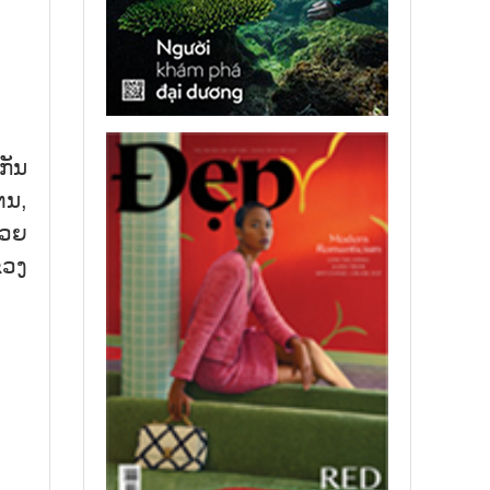
ກັນ
ຕນ,
້ວຍ
ຂວງ