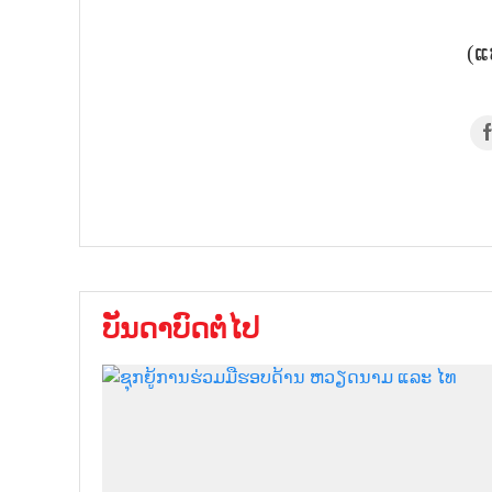
(ແ
ບັນດາບົດຕໍ່ໄປ