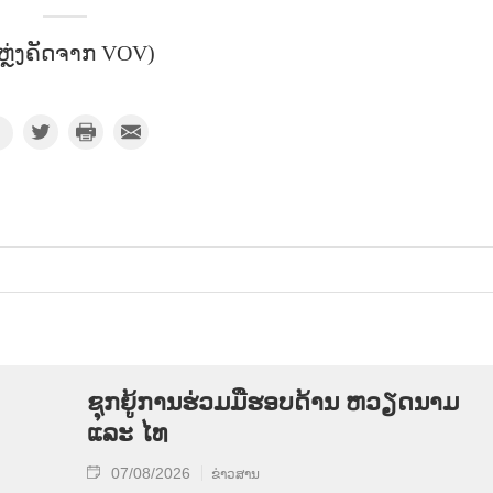
ຫຼ່ງຄັດຈາກ VOV)
ຊຸກຍູ້ການຮ່ວມມືຮອບດ້ານ ຫວຽດນາມ
ແລະ ໄທ
07/08/2026
ຂ່າວສານ