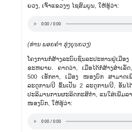
ຍວງ, ເຈົ້າແຂວງໆ ໄຊສົມບູນ, ໃຫ້ຮູ້ວ່າ:
(ທ່ານ
ພອ
ຍ
ຄຳ
ຮຸ່ງ
ບຸນຍວງ)
ໂຄງການກໍ່ສ້າງລະບົບຊົນລະປະທານຢູ່ເມ
ຂະຫຍາຍ. ຄາດວ່າ, ເມື່ອໄດ້ກໍ່ສ້າງສຳເລັດ
500 ເຮັກຕາ, ເມືອງ ໜອງບົກ ສາມາດເພີ່
ລະດູການ/ປີ ຂຶ້ນເປັນ 2 ລະດູການ/ປີ, ອັ
ປະລິມານການຜະລິດກະສິກຳ, ແນໃສ່ເພີ່ມລາຍຮ
ໜອງບົກ, ໃຫ້ຮູ້ວ່າ: