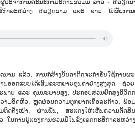
ນຜູ້ປະຈຳການຄະນະກຳມະການຮ່ວມມື ລາວ - ຫວຽດນ
ນກະສິກຳລະຫວ່າງ ຫວຽດນາມ ແລະ ລາວ ໄດ້ຮັບການ
ມ ແລ້ວ, ການກໍ່ສ້າງບັນດາກິດຈະກຳຮັບໃຊ້ການຜະ
ານອອກແບບໄດ້ເສີມຂະຫຍາຍຄຸນຄ່າຢ່າງສູງສຸດ, ຊ່ວຍ
ດຕະພາບ ແລະ ຄຸນນະພາບສູງ, ປະກອບສ່ວນຍົກສູງຊີວິດ
ງຄວາມອຶດຫິວ, ຫຼຸດຜ່ອນຄວາມທຸກຍາກເທື່ອລະກ້າວ, ພ້ອມ
ທິດຕັ້ງໜ້າ, ຜ່ານນັ້ນ, ສະແດງໃຫ້ເຫັນຄວາມຕັດສິ
ໃນການຍູ້ແຮງການຮ່ວມມືໃນຂົງເຂດກະສິກຳລະຫວ່າ