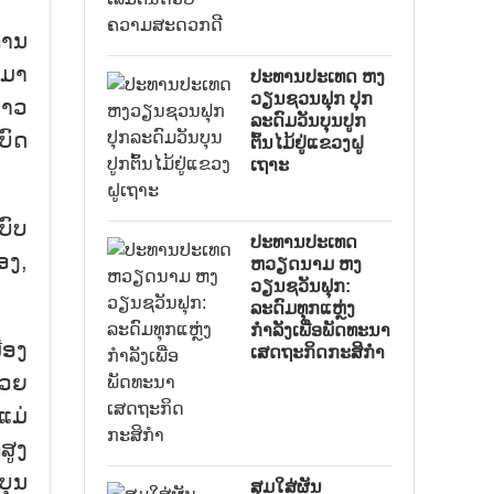
ການ
ຳມາ
ປະທານປະເທດ ຫງ
ວຽນຊວນຟຸກ ປຸກ
ລາວ
ລະດົມວັນບຸນປູກ
ບົດ
ຕົ້ນໄມ້ຢູ່ແຂວງຝູ
ເຖາະ
ບົບ
ປະທານປະເທດ
ອງ,
ຫວຽດນາມ ຫງ
ວຽນຊວັນຟຸກ:
ລະດົມທຸກແຫຼ່ງ
ກຳລັງເພື່ອພັດທະນາ
ືອງ
ເສດຖະກິດກະສິກຳ
້ວຍ
ແມ່
ສູງ
ບຸນ
ສຸມໃສ່ຜັນ