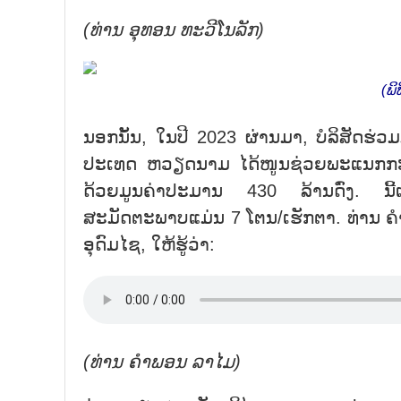
(ທ່ານ
ອຸ
ທອນ
ທະ
ວີ
ໂນ
ລັກ)
(ພິ
ນອກນັ້ນ, ໃນປີ 2023 ຜ່ານມາ, ບໍລິສັດຮ່
ປະເທດ ຫວຽດນາມ ໄດ້ໜູນຊ່ວຍພະແນກກະສິ
ດ້ວຍມູນຄ່າປະມານ 430 ລ້ານດົ່ງ. ນີ້ແ
ສະມັດຕະພາບແມ່ນ 7 ໂຕນ/ເຮັກຕາ. ທ່ານ 
ອຸດົມໄຊ, ໃຫ້ຮູ້ວ່າ:
(ທ່ານ
ຄຳ
ພອນ
ລາ
ໄມ)