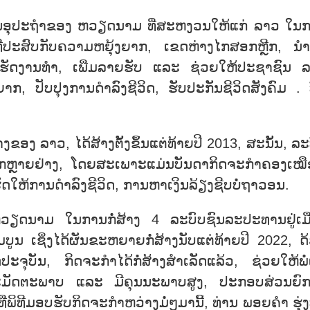
ການອຸປະຖຳຂອງ ຫວຽດນາມ ທີ່ສະຫງວນໃຫ້ແກ່ ລາວ ໃນ
ນທີ່ປະສົບກັບຄວາມຫຍຸ້ງຍາກ, ເຂດຫ່າງໄກສອກຫຼີກ, ນ
ວຽກເຮັດງານທຳ, ເພີ່ມລາຍຮັບ ແລະ ຊ່ວຍໃຫ້ປະຊາຊົນ 
າກ, ປັບປຸງການດຳລົງຊີວິດ, ຮັບປະກັນຊີວິດສັງຄົມ . 
 ລາວ, ໄດ້ສ້າງຕັ້ງຂຶ້ນແຕ່ທ້າຍປີ 2013, ສະນັ້ນ, ລະ
ຍາກຫຼາຍຢ່າງ, ໂດຍສະເພາະແມ່ນບັນດາກິດຈະກຳຄອງເໝື
ໃຫ້ການດຳລົງຊີວິດ, ການຫາເງິນລ້ຽງຊີບບໍ່ຖາວອນ.
ຽດນາມ ໃນການກໍ່ສ້າງ 4 ລະບົບຊົນລະປະທານຢູ່ເມ
ບູນ ເຊິ່ງໄດ້ຜັນຂະຫຍາຍກໍ່ສ້າງນັບແຕ່ທ້າຍປີ 2022, ດ
ະຈຸບັນ, ກິດຈະກຳໄດ້ກໍ່ສ້າງສຳເລັດແລ້ວ, ຊ່ວຍໃຫ້ພໍ່
ະມັດຕະພາບ ແລະ ມີຄຸນນະພາບສູງ, ປະກອບສ່ວນຍົກ
່ພິທີມອບຮັບກິດຈະກຳຫວ່າງມໍ່ໆມານີ້, ທ່ານ ພອຍຄຳ ຮຸ່ງ