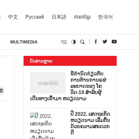
l
中文
Русский
日本語
ភាសាខ្មែរ
한국어
MULTIMEDIA
ບົດອ່ານຫຼາຍ
ຂໍ້ກຳນົດກ່ຽວກັບ
ການຕ້ານການແຜ່
ລະບາດຂອງ ໂຄ
ວິດ-19 ສຳລັບຜູ້
ເດີນທາງເຂົ້າມາ ຫວຽດນາມ
ປີ 2022, ເສດຖະກິດ
ຫວຽດນາມ ເລີ່ມຕົ້ນ
ດ້ວຍຄວາມສະດວກ
ດີ