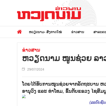
ຫວຽດນາມ- ສັງກາດໃໝ່
ຂ່າວສານ
ສາລະຄະ
ຂ່າວສານ
ຫວຽດນາມ ໜູນຊ່ວຍ ລາວ
29/07/2024
ໂດຍໄດ້ຮັບການໜູນຊ່ວຍຈາກລັດຖະບານ ຫວຽ
ອານຸວົງ ແລະ ທ່າໂທມ, ຂຶ້ນກັບແຂວງ ໄຊສົມບູ
(ລະບົບຊົ