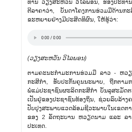
ທ່ານ ວຽງສະຫວັນ ວິໄລພອນ, ຮອງປະທາ
ຕີລາຄາວ່າ, ບັນດາໂຄງການຮ່ວມມືດ້າ
ຂະຫຍາຍຢ່າງມີປະສິດທິຜົນ, ໃຫ້ຮູ້ວ່າ:
(ວຽງ
ສະ
ຫວັນ
ວິ
ໄລ
ພອນ)
ຕາມຄະນະກຳມະການຮ່ວມມື ລາວ - ຫວຽດນາ
ກະສິກຳ, ຮັບປະກັນຄຸນນະພາບ, ຖືກຕາມກ
ພໍ່ແມ່ປະຊາຊົນຜະລິດກະສິກຳ ບັນລຸສະມັ
ເປັນຢູ່ຂອງປະຊາຊົນທ້ອງຖິ່ນ, ຊ່ວຍລົບລ້າ
ປັບປຸງສະພາບແວດລ້ອມຊີວະພາບໃນເຂດຕາມ
ຂອງ 2 ລັດຖະບານ ຫວຽດນາມ ແລະ ລາວ 
ປະເທດ.