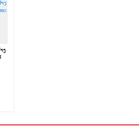
າງ​
​