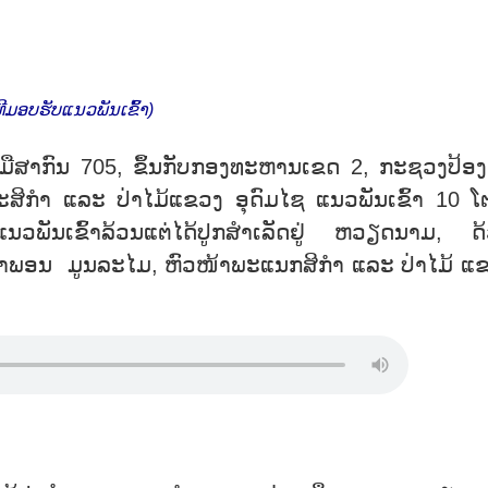
ທີມອບຮັບແນວພັນເຂົ້າ)
ວມມືສາກົນ 705, ຂຶ້ນກັບກອງທະຫານເຂດ 2, ກະຊວງປ້ອງ
ກຳ ແລະ ປ່າໄມ້ແຂວງ ອຸດົມໄຊ ແນວພັນເຂົ້າ 10 ໂ
ນວພັນເຂົ້າລ້ວນແຕ່ໄດ້ປູກສຳເລັດຢູ່ ຫວຽດນາມ, ດ
ຄຳພອນ ມູນລະໄມ, ຫົວໜ້າພະແນກສິກຳ ແລະ ປ່າໄມ້ ແ