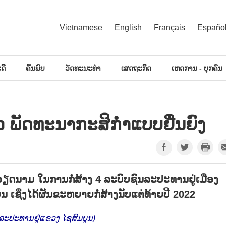
Vietnamese
English
Français
Españo
ດີ
ຄົ້ນພົບ
ວັດທະນະທຳ
ເສດຖະກິດ
ເຫດການ - ບຸກຄົນ
 ພັດທະນາກະສິກຳແບບຍືນຍົງ
ດນາມ ໃນການກໍ່ສ້າງ 4 ລະບົບຊົນລະປະທານຢູ່ເມືອງ
ນ ເຊິ່ງໄດ້ຜັນຂະຫຍາຍກໍ່ສ້າງນັບແຕ່ທ້າຍປີ 2022
ນລະປະທານຢູ່ແຂວງ ໄຊສົມບູນ)