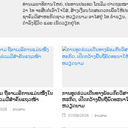
ທ່ານ​ເລ​ຂາ​ທິ​ການ​ໃຫຍ່, ປະ​ທານ​ປະ​ເທດ ໂຕ​ເລິມ ປາດ​ຖະ​ໜາ
ວ່າ ໄທ​ ຈະ​ສືບ​ຕໍ່​ເອົາ​ໃຈ​ໃສ່, ສ້າງ​ເງື່ອນ​ໄຂ​ສະ​ດວກ​ເພື່ອ​ໃຫ້​ປະ
ຊາ​ຄົມ​ວ​ິ​ສາ​ຫະ​ກິດ​ຊາວ ຫວຽດ​ນາມ ອາ​ໄສ​ຢູ່ ໄທ ຮ່ຳ​ຮຽນ,
ດຳ​ລົງ​ຊີ​ວິດ ແລະ ເຮັດ​ວຽກ​ຢູ່​ໄທ.
ຖື​ອາ​ເມ​ລິ​ການ​ແມ່ນ​ໜຶ່ງ​ໃນ​
ການ​ທູດ​ຮ່ວມ​ເດີນ​ທາງ​ພ້ອມກັບ​ວິ​ສາ
ຮ່ວມ​ມື​ສຳ​ຄັນ​ແຖວ​ໜ້າ
ຫະ​ກ​ິດ, ເປີດກວ້າງ​ພື້ນ​ຖີ່​ພັດ​ທະ​ນາ​ໃ
ຫວຽດ​ນາມ
2026
ຂ່າວສານ
07/08/2026
ຂ່າວສານ