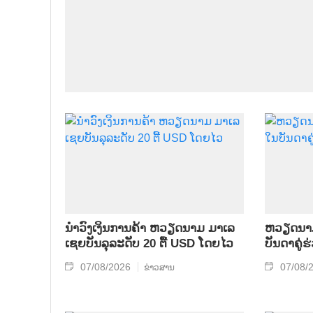
ນຳ​ວົງ​ເງິນ​ການ​ຄ້າ ຫວຽດ​ນາມ ມາ​ເລ​
ຫ​ວຽດ​ນາມ 
ເຊຍ​ບັນ​ລຸ​ລະ​ດັບ 20 ຕື້ USD ໂດຍ​ໄວ
ບັນ​ດາ​ຄູ່​
07/08/2026
07/08/
ຂ່າວສານ