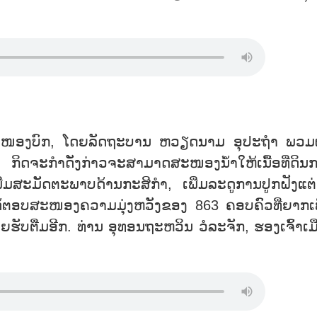
ືອງ ໜອງບົກ, ໂດຍລັດຖະບານ ຫວຽດນາມ ອຸປະຖຳ ພວມ
, ກິດຈະກຳດັ່ງກ່າວຈະສາມາດສະໜອງນ້ຳໃຫ້ເນື້ອທີ່ດິນກ
ມສະມັດຕະພາບດ້ານກະສິກຳ, ເພີ່ມລະດູການປູກຝັງແຕ
ນໄດ້ຕອບສະໜອງຄວາມມຸ່ງຫວັງຂອງ 863 ຄອບຄົວທີ່ຍາກເພ
ັບຕື່ມອີກ. ທ່ານ ອຸທອນຖະຫວິນ ວໍລະຈັກ, ຮອງເຈົ້າເມ