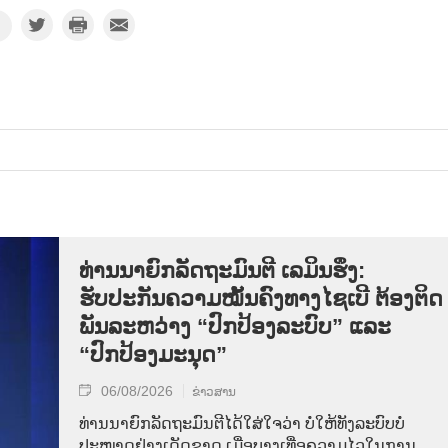
ທ່ານນາຍົກລັດຖະມົນຕີ ເລມິນຮຶງ:
ຮັບປະກັນຄວາມໝັ້ນຄົງທາງໄຊເບີ ຕ້ອງຕິດ
ພັນລະຫວ່າງ “ປົກປ້ອງລະບົບ” ແລະ
“ປົກປ້ອງມະນຸດ”
06/08/2026
ຂ່າວສານ
ທ່ານນາຍົກລັດຖະມົນຕີໄດ້ໃສ່ໃຈວ່າ ບໍ່ໃຫ້ທັງລະບົບບໍ່
ປະໝາດຢ່າງເດັດຂາດ ເມື່ອບາງເທື່ອຄວາມໄວໃນການ