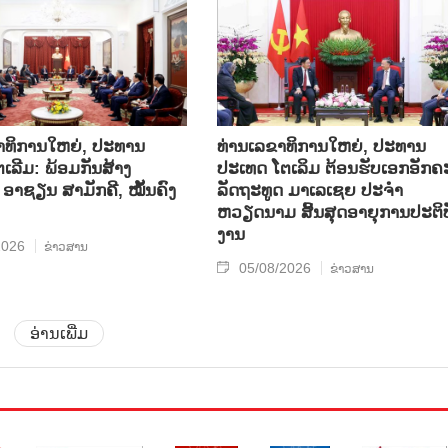
າທິການໃຫຍ່, ປະທານ
ທ່ານເລຂາທິການໃຫຍ່, ປະທານ
ເລີມ: ພ້ອມກັນສ້າງ
ປະເທດ ໂຕເລິມ ຕ້ອນຮັບເອກອັກຄ
ອາຊຽນ ສາມັກຄີ, ໝັ້ນຄົງ
ລັດຖະທູດ ມາເລເຊຍ ປະຈຳ
ຫວຽດນາມ ສິ້ນສຸດອາຍຸການປະຕິບ
ງານ
2026
ຂ່າວສານ
05/08/2026
ຂ່າວສານ
ອ່ານເພີ່ມ