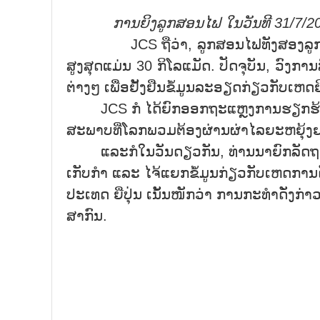
ການຍິງລູກສອນໄຟ ໃນວັນທີ
31/7/2
JCS ຖືວ່າ, ລູກສອນໄຟທັງສອງລູກດັ່ງກ
ສູງສຸດແມ່ນ 30 ກິໂລແມັດ. ປັດຈຸບັນ, ວົງກ
ຕ່າງໆ ເພື່ອຢັ້ງຢືນຂໍ້ມູນລະອຽດກ່ຽວກັບເຫດ
JCS ກໍ ໄດ້ຍົກອອກຖະແຫຼງການຮຽກຮ້ອງ ສປ
ສະພາບທີ່ໂລກພວມຕ້ອງຜ່ານຜ່າໄລຍະຫຍຸ້ງຍາກ
ແລະກໍໃນວັນດຽວກັນ, ທ່ານນາຍົກລັດຖະມົນຕີ
ເກັບກໍາ ແລະ ໄຈ້ແຍກຂໍ້ມູນກ່ຽວກັບເຫດການດ
ປະເທດ ຍີ່ປຸ່ນ ເນັ້ນໜັກວ່າ ການກະທໍາດັ່ງ
ສາກົນ.