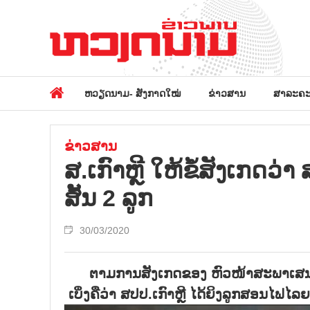
ຫວຽດນາມ- ສັງກາດໃໝ່
ຂ່າວສານ
ສາລະຄະ
ຂ່າວສານ
ສ.ເກົາຫຼີ ໃຫ້ຂໍ້ສັງເກດວ
ສັ້ນ 2 ລູກ
30/03/2020
ຕາມການສັງເກດຂອງ ຫົວໜ້າສະພາເສນາ
ເບິ່ງຄືວ່າ ສປປ.ເກົາຫຼີ ໄດ້ຍິງລູກສອນໄຟໄລ