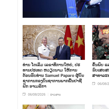
ທ່ານ ໂຕ​ເລິມ ເລ​ຂາ​ທິ​ການ​ໃຫຍ່, ປະ​
ຄົ້ນ​ພົບ ແ
ທານ​ປະ​ເທດ ​ຫວຽດ​ນາມ ໃຫ້​ການ​
ຮົບ​ເສຍ​ສະຫ
ຕ້ອນ​ຮັບ​ທ່ານ Samuel Paparo ຜູ້​ບັນ​
ສາ​ທາ​ລະ​
ຊາ​ການກອງ​ບັນ​ຊາ​ການພາກ​ພື້ນ​ປາ​ຊີ​
06/08/
ຟິກ ອາ​ເມ​ລິ​ກາ
06/08/2026
ຂ່າວສານ