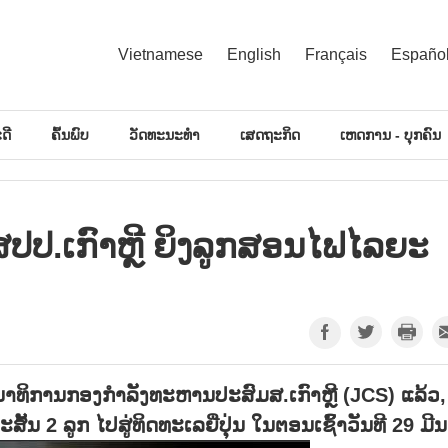
Vietnamese
English
Français
Españo
ດີ
ຄົ້ນພົບ
ວັດທະນະທຳ
ເສດຖະກິດ
ເຫດການ - ບຸກຄົນ
່າ ສປປ.ເກົາຫຼີ ຍິງລູກສອນໄຟໄລຍະ
ທິການກອງກໍາລັງທະຫານປະສົມສ.ເກົາຫຼີ (
JCS)
ແລ້ວ
,
ຍະສັ້ນ
2
ລູກ ໄປສູ່ທິດທະເລຍີ່ປຸ່ນ ໃນຕອນເຊົ້າວັນທີ
29
ມີນ