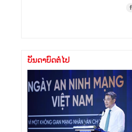
ບັນດາບົດຕໍ່ໄປ