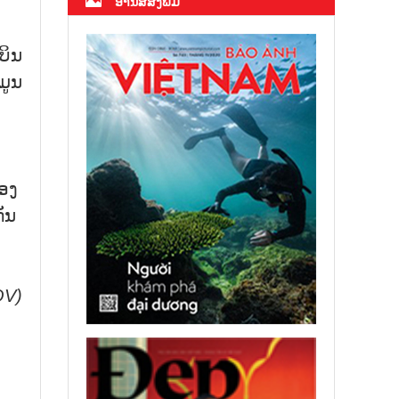
ອ່ານສື່ສິ່ງພິມ
ບິນ
ມູນ
້ອງ
ັນ
OV)