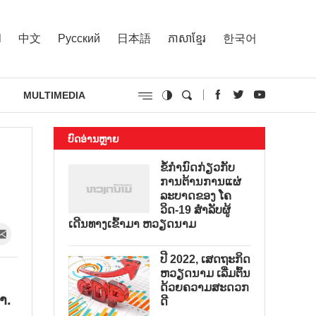
l
中文
Русский
日本語
ភាសាខ្មែរ
한국어
MULTIMEDIA
ບົດອ່ານຫຼາຍ
ຂໍ້ກຳນົດກ່ຽວກັບ
ການຕ້ານການແຜ່
ລະບາດຂອງ ໂຄ
ວິດ-19 ສຳລັບຜູ້
ເດີນທາງເຂົ້າມາ ຫວຽດນາມ
ປີ 2022, ເສດຖະກິດ
ຫວຽດນາມ ເລີ່ມຕົ້ນ
ດ້ວຍຄວາມສະດວກ
າ.
ດີ