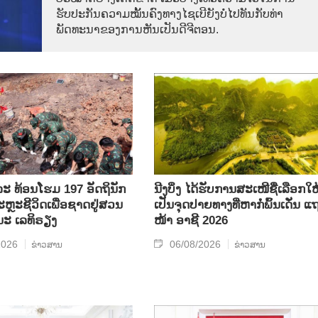
ຮັບປະກັນຄວາມໝັ້ນຄົງທາງໄຊເບີຍັງບໍ່ໄປທັນກັບທ່າ
ພັດທະນາຂອງການຫັນເປັນດີຈີຕອນ.
ລະ ທ້ອນ​ໂຮມ 197 ອັດ​ຖິ​ນັກ​
ນີງບິ່ງ ໄດ້ຮັບການສະເໜີຊື່ເລືອກໃຫ
ຼະ​ຊີ​ວິດ​ເພື່ອ​ຊາດ​ຢູ່​ສວນ​
ເປັນຈຸດປາຍທາງທີ່ຫາກໍ່ພົ້ນເດັ່ນ ແ
ນະ ເລ​ທິ​ຣຽງ
ໜ້າ ອາຊີ 2026
2026
06/08/2026
ຂ່າວສານ
ຂ່າວສານ