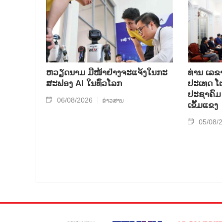
ຫວຽດນາມ ມີໜ້າຢ່າງຈະແຈ້ງໃນກະ
ທ່ານ ເລຂ
ສະຟອງ AI ໃນທົ່ວໂລກ
ປະເທດ ໂຕ
ປະຊາຄົມ 
06/08/2026
ຂ່າວສານ
ເຂັ້ມແຂງ
05/08/