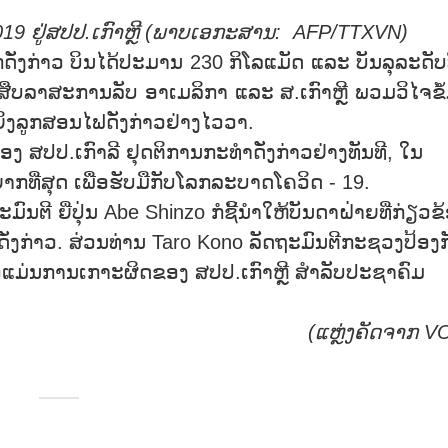
019
ຢູ່ສປປ.ເກົາຫຼີ
(
ພາບເອກະສານ:
AFP/TTXVN)
່າວ ບິນໄດ້ປະມານ 230 ກິໂລແມັດ ແລະ ບັນລຸລະດັບ
ານສືບລາສະການລັບ ອາເມລິກາ ແລະ ສ.ເກົາຫຼີ ພວມວິໄຈຂໍ້
ຍິງລູກສອນໄຟດັ່ງກ່າວຢ່າງໄວວາ.
ປ.ເກົາລີ ຢຸດຕິການກະທໍາດັ່ງກ່າວຢ່າງທັນທີ, ໃນ
ທີ່ສຸດ ເພື່ອຮັບມືກັບໂລກລະບາດໂຄວິດ - 19.
 ຍີ່ປຸ່ນ Abe Shinzo ກໍຊີ້ນໍາໃຫ້ບັນດາຝ່າຍທີ່ກ່ຽວຂ
ັ່ງກ່າວ. ສ່ວນທ່ານ Taro Kono ລັດຖະມົນຕີກະຊວງປ້ອງກ
ກ່າວແມ່ນການເກາະຜິດຂອງ ສປປ.ເກົາຫຼີ ສໍາລັບປະຊາຄົມ
(ແຫຼ່ງຄັດຈາກ
V