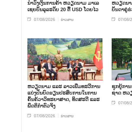
ນຳ​ວົງ​ເງິນ​ການ​ຄ້າ ຫວຽດ​ນາມ ມາ​ເລ​
ຫ​ວຽດ​ນາມ 
ເຊຍ​ບັນ​ລຸ​ລະ​ດັບ 20 ຕື້ USD ໂດຍ​ໄວ
ບັນ​ດາ​ຄູ່​
07/08/2026
07/08/
ຂ່າວສານ
ຫວຽດ​ນາມ ແລະ ລາວ​ເພີ່ມ​ທະ​ວີ​ການ​
ຊຸກ​ຍູ້​ການ
ແບ່​ງ​ປັນ​ບົດ​ຮຽນ​ປະ​ສົບ​ການ​ໃນ​ການ​
ຊາດ ຫວຽດ
ຄົ້ນ​ຄ້​ວາ​ວິ​ທະ​ຍາ​ສາດ, ທິດ​ສະ​ດີ ແລະ
07/08/
ພຶດ​ຕິ​ກຳຕົວ​ຈິງ
07/08/2026
ຂ່າວສານ