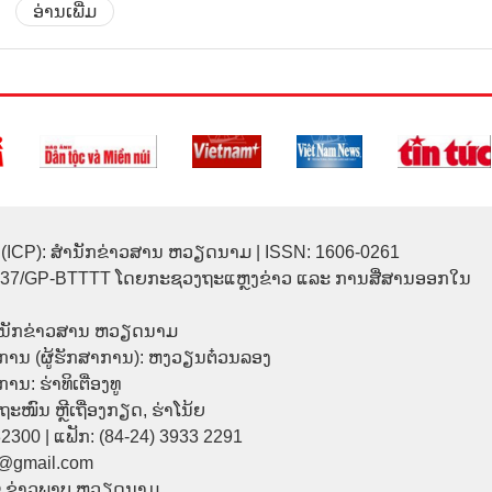
ອ່ານເພີ່ມ
(ICP): ສຳນັກຂ່າວສານ ຫວຽດນາມ | ISSN: 1606-0261
137/GP-BTTTT ໂດຍກະຊວງຖະແຫຼງຂ່າວ ແລະ ການສື່ສານອອກໃນ
ຳນັກຂ່າວສານ ຫວຽດນາມ
ການ (ຜູ້ຮັກສາການ): ຫງວຽນຕ໋ວນລອງ
ນ: ຮ່າທິເຕື່ອງທູ
9 ຖະໜົນ ຫຼີເຖື່ອງກຽດ, ຮ່າໂນ້ຍ
32300 | ແຟັກ: (84-24) 3933 2291
p@gmail.com
© ຂ່າວພາບ ຫວຽດນາມ