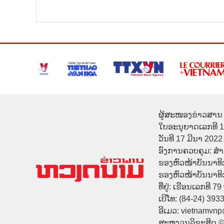
ຜູ້ສະໜອງຂ່າວສານ 
ໃບອະນຸຍາດເລກທີ 
ວັນທີ 17 ມີນາ 2022
ອົງການຄວບຄຸມ: ສ
ຮອງຫົວໜ້າບັນນາທິ
ຮອງຫົວໜ້າບັນນາທິກາ
ທີ່ຢູ່: ເຮືອນເລກທີ 7
ເບີໂທ: (84-24) 393
ອີເມວ: vietnamvn
ສະຫງວນລິຂະສິດ 