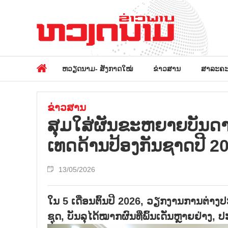
ຫວຽດນາມ- ສັງກາດໃໝ່
ຂ່າວສານ
ສາລະຄະ
ຂ່າວສານ
ສຸມ​ໃສ່​ຜັນ​ຂະ​ຫຍາຍ​ບັນ​ດາ
ເທດດ້ານ​ປ້ອງ​ກັນ​ຊາດ​ປີ 202
13/05/2026
ໃນ 5 ເດືອ​ນ​ຕົ້ນ​ປີ 2026, ວຽກ​ງານ​ການ​ຕ່າງ​ປະ​
ຊຸດ, ບັນ​ລຸ​ໄດ້​ໝາກ​ຜົນ​ທີ່​ພົ້ນ​ເດັ່ນຫຼາຍ​ຢ່າງ, ປ