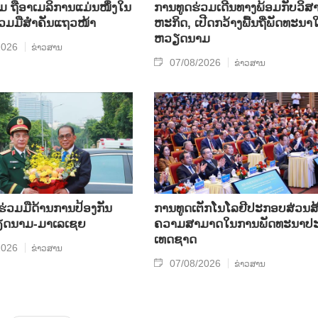
ຖື​ອາ​ເມ​ລິ​ການ​ແມ່ນ​ໜຶ່ງ​ໃນ​
ການ​ທູດ​ຮ່ວມ​ເດີນ​ທາງ​ພ້ອມກັບ​ວິ​ສາ
ຮ່ວມ​ມື​ສຳ​ຄັນ​ແຖວ​ໜ້າ
ຫະ​ກ​ິດ, ເປີດກວ້າງ​ພື້ນ​ຖີ່​ພັດ​ທະ​ນາ​ໃ
ຫວຽດ​ນາມ
2026
ຂ່າວສານ
07/08/2026
ຂ່າວສານ
​ຮ່ວມ​ມື​ດ້ານ​ການ​ປ້ອງ​ກັນ​
ການ​ທູດ​ເຕັກ​ໂນ​ໂລ​ຢີ​ປະ​ກອບ​ສ່ວນ​ສ້
​ນາມ-ມາ​ເລ​ເຊຍ
ຄວາມ​ສາ​ມາດ​ໃນ​ການ​ພັດ​ທະ​ນາ​ປະ
ເທດ​ຊາດ
2026
ຂ່າວສານ
07/08/2026
ຂ່າວສານ