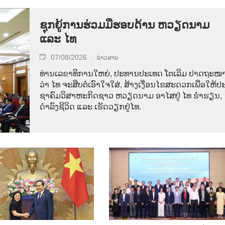
ຊຸກຍູ້ການຮ່ວມມືຮອບດ້ານ ຫວຽດນາມ
ແລະ ໄທ
07/08/2026
ຂ່າວສານ
ທ່ານ​ເລ​ຂາ​ທິ​ການ​ໃຫຍ່, ປະ​ທານ​ປະ​ເທດ ໂຕ​ເລິມ ປາດ​ຖະ​ໜາ
ວ່າ ໄທ​ ຈະ​ສືບ​ຕໍ່​ເອົາ​ໃຈ​ໃສ່, ສ້າງ​ເງື່ອນ​ໄຂ​ສະ​ດວກ​ເພື່ອ​ໃຫ້​ປະ
ຊາ​ຄົມ​ວ​ິ​ສາ​ຫະ​ກິດ​ຊາວ ຫວຽດ​ນາມ ອາ​ໄສ​ຢູ່ ໄທ ຮ່ຳ​ຮຽນ,
ດຳ​ລົງ​ຊີ​ວິດ ແລະ ເຮັດ​ວຽກ​ຢູ່​ໄທ.