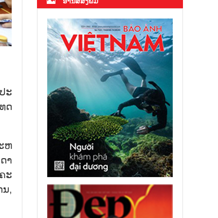
ອ່ານສື່ສິ່ງພິມ
​ປະ​
ທດ​
ຂະ​ຫ
​ດາ​
​ຄະ​
ດນ,