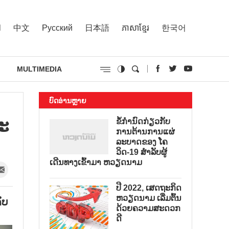
l
中文
Русский
日本語
ភាសាខ្មែរ
한국어
MULTIMEDIA
ບົດອ່ານຫຼາຍ
ະ​
ຂໍ້ກຳນົດກ່ຽວກັບ
ການຕ້ານການແຜ່
ລະບາດຂອງ ໂຄ
ວິດ-19 ສຳລັບຜູ້
ເດີນທາງເຂົ້າມາ ຫວຽດນາມ
ປີ 2022, ເສດຖະກິດ
ຫວຽດນາມ ເລີ່ມຕົ້ນ
ົບ​
ດ້ວຍຄວາມສະດວກ
ດີ