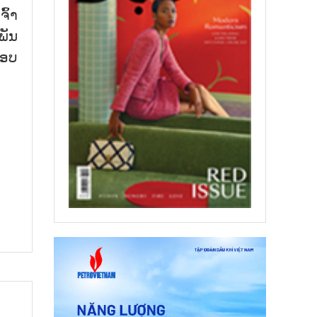
ົ້າ​
ພັນ​
ຮອບ​