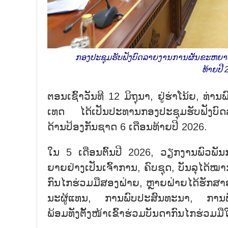
ກອງ​ປະ​ຊຸມ​ຮັບ​ຟັງ​ບົດ​ລາຍ​ງານ​ການ​ຜັນ​ຂະ​ຫຍາຍ
ທ້າຍ​ປີ
ຕອນ​ເຊົ້າ​ວັນ​ທີ 12 ມິ​ຖຸ​ນາ, ຢູ່​ຮ່າ​ໂນ້ຍ, ທ່ານ
ເທດ ໄດ້​ເປັນ​ປະ​ທານກອງ​ປະ​ຊຸມ​ຮັບ​ຟັງ​ບົດ​
ດ້ານປ້ອງ​ກັນ​ຊາດ 6 ເດືອ​ນ​ທ້າຍ​ປີ 2026.
ໃນ 5 ເດືອ​ນ​ຕົ້ນ​ປີ 2026, ວຽກ​ງານພົວ​ພັນ​ກາ
ຍາຍ​ຢ່າງ​ເປັນ​ເຈົ້າ​ການ, ຄົບ​ຊຸດ, ບັນ​ລຸ​ໄດ້​ໝາກ​
ກົນ​ໄກ​ຮ່ວມ​ມື​ສອງ​ຝ່າຍ, ຫຼາຍ​ຝ່າຍ​ໄດ້​ຮັກ​ສາ​
ນະ​ຜູ້​ແທນ, ການ​​ພົບ​ປະ​ສົນ​ທະ​ນາ, ການ​ພົ
ພ້ອມ​ທັງ​ຕັ້ງ​ໜ້າ​ເຂົ້າ​ຮ່ວມ​ບັນ​ດາ​ກົນ​ໄກ​ຮ່