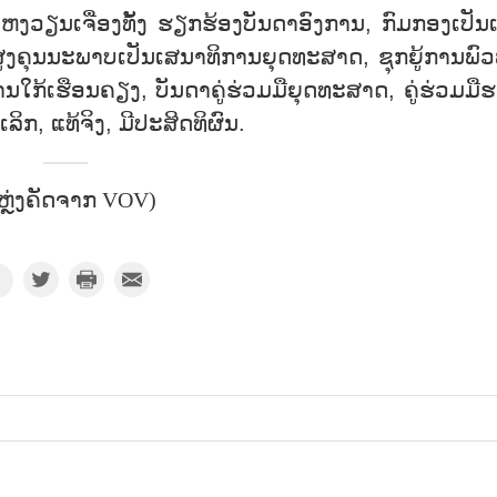
ງວຽນ​ເຈື່ອງ​ທັ້ງ ຮຽກ​ຮ້ອງ​ບັນ​ດາ​ອົງ​ການ, ກົມ​ກອງເປັນ​ເຈ
​ຄຸນ​ນະ​ພາບ​ເປັນ​ເສ​ນາ​ທິ​ການ​ຍຸດ​ທະ​ສາດ, ຊຸກ​ຍູ້​ການ​ພົວ​
​ໃກ້​ເຮືອນ​ຄຽງ, ບັນ​ດາ​ຄູ່​ຮ່ວ​ມ​ມື​ຍຸດ​ທະ​ສາດ, ຄູ່​ຮ່ວມ​ມື​
​ເລິກ, ແທ້​ຈິງ, ມີ​ປະ​ສິດ​ທິ​ຜົນ.
ຫຼ່ງຄັດຈາກ VOV)