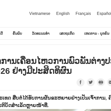
Vietnamese
English
Français
Españo
ດີ
ຄົ້ນພົບ
ວັດທະນະທຳ
ເສດຖະກິດ
ເຫດການ - ບຸກຄົນ
​ການ​ເຄື່ອນ​ໄຫວ​ການ​ພົວ​ພັນ​ຕ່າງ​ປ
6 ຢ່າງ​ມີ​ປະ​ສິດ​ທິ​ຜົນ
ເທດ ສືບ​ຕໍ່​ໄດ້​ຮັບ​ການ​ຜັນ​ຂະ​ຫຍາຍ​ຢ່າງ​ເປັນ​ເຈົ້າ​ການ, ຄ
ະ​ຕິ​ບັດ​ສຳ​ເລັດຫຼາຍ​ໜ້າ​ທີ່.