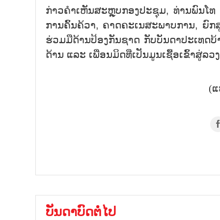
ກ່າວ​ຄຳ​ເຫັນ​ສະຫຼຸບກອງ​ປະ​ຊຸມ, ທ່ານ​ພົນ​ໂທ ຫ
ການ​ຄົ້ນ​ຄ້​ວາ, ຄາດ​ຄະ​ເນ​ສະ​ພາບ​ການ, ຍົກ​ສູງ
ຮ່ວມ​ມື​ດ້ານ​ປ້ອງ​ກັນ​ຊາດ ກັບ​ບັນ​ດາ​ປະ​ເທດ​ບ້ານ
ດ້ານ ແລະ ເພື່ອນ​ມິດ​ທີ່​ເປັນ​ມູນ​ເຊື້ອ​ເຂົ້າ​ສູ່​ລວງ
(ແ
ບັນດາບົດຕໍ່ໄປ