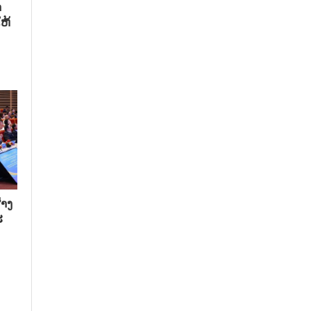
​
ຫ້​
າງ​
​