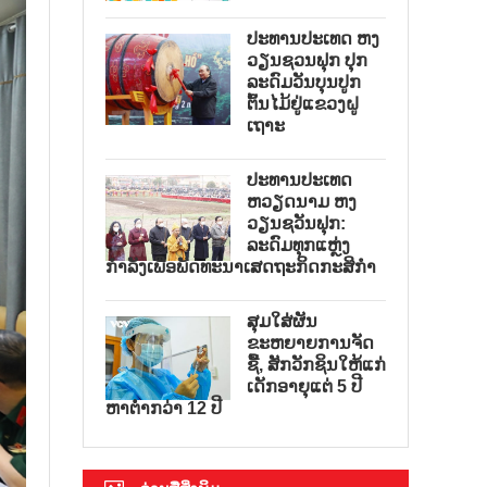
ປະທານປະເທດ ຫງ
ວຽນຊວນຟຸກ ປຸກ
ລະດົມວັນບຸນປູກ
ຕົ້ນໄມ້ຢູ່ແຂວງຝູ
ເຖາະ
ປະທານປະເທດ
ຫວຽດນາມ ຫງ
ວຽນຊວັນຟຸກ:
ລະດົມທຸກແຫຼ່ງ
ກຳລັງເພື່ອພັດທະນາເສດຖະກິດກະສິກຳ
ສຸມໃສ່ຜັນ
ຂະຫຍາຍການຈັດ
ຊື້, ສັກວັກຊິນໃຫ້ແກ່
ເດັກອາຍຸແຕ່ 5 ປີ
ຫາຕ່ຳກວ່າ 12 ປີ