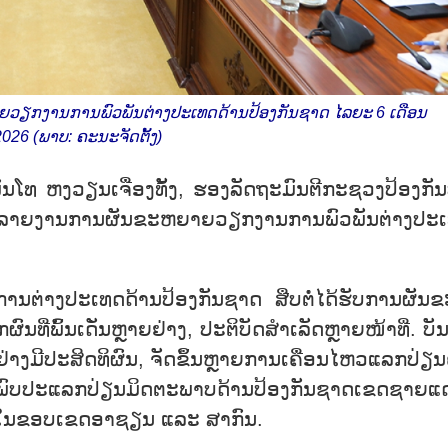
​ວຽກ​ງານ​ການ​ພົວ​ພັນ​ຕ່າງ​ປະ​ເທດ​ດ້ານ​ປ້ອງ​ກັນ​ຊາດ ໄລ​ຍະ 6 ເດືອນ​
 2026 (ພາບ: ຄະ​ນະ​ຈັດ​ຕັ້ງ)
​ພົນ​ໂທ ຫງວຽນ​ເຈື່ອງ​ທັ້ງ, ຮອງ​ລັດ​ຖະ​ມົນ​ຕີ​ກະ​ຊວງ​ປ້ອງ​ກັນ
ລາຍ​ງານ​ການ​ຜັນ​ຂະ​ຫຍາຍ​ວຽກ​ງານ​ການ​ພົວ​ພັນ​ຕ່າງ​ປະ​ເ
ນ​ຕ່າງ​ປະ​ເທດດ້ານ​ປ້ອງ​ກັນ​ຊາດ ສືບ​ຕໍ່​ໄດ້​ຮັບ​ການ​ຜັນ​
ຜົນ​ທີ່​ພົ້ນ​ເດັ່ນຫຼາຍ​ຢ່າງ, ປະ​ຕິ​ບັດ​ສຳ​ເລັດຫຼາຍ​ໜ້າ​ທີ່. ບັນ
ຢ່າງ​ມີ​ປະ​ສິດ​ທິ​ຜົນ, ຈັດ​ຂຶ້ນຫຼາຍ​ການ​ເຄື່ອນ​ໄຫວ​ແລກ​ປ່ຽນ
ບ​ປະ​ແລກ​ປ່ຽນ​ມິດ​ຕະ​ພາບ​ດ້ານ​ປ້ອງ​ກັນ​ຊາດ​ເຂດ​ຊາຍ​ແ
ວມ​ມື​ໃນ​ຂອບ​ເຂດ​ອາ​ຊຽນ ແລະ ສາ​ກົນ.