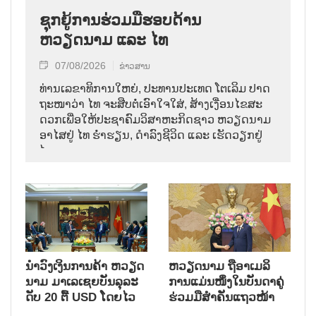
ຊຸກຍູ້ການຮ່ວມມືຮອບດ້ານ
ຫວຽດນາມ ແລະ ໄທ
07/08/2026
ຂ່າວສານ
ທ່ານ​ເລ​ຂາ​ທິ​ການ​ໃຫຍ່, ປະ​ທານ​ປະ​ເທດ ໂຕ​ເລິມ ປາດ​
ຖະ​ໜາ​ວ່າ ໄທ​ ຈະ​ສືບ​ຕໍ່​ເອົາ​ໃຈ​ໃສ່, ສ້າງ​ເງື່ອນ​ໄຂ​ສະ​
ດວກ​ເພື່ອ​ໃຫ້​ປະ​ຊາ​ຄົມ​ວ​ິ​ສາ​ຫະ​ກິດ​ຊາວ ຫວຽດ​ນາມ
ອາ​ໄສ​ຢູ່ ໄທ ຮ່ຳ​ຮຽນ, ດຳ​ລົງ​ຊີ​ວິດ ແລະ ເຮັດ​ວຽກ​ຢູ່​
ໄທ.
ນຳ​ວົງ​ເງິນ​ການ​ຄ້າ ຫວຽດ​
ຫ​ວຽດ​ນາມ ຖື​ອາ​ເມ​ລິ​
ນາມ ມາ​ເລ​ເຊຍ​ບັນ​ລຸ​ລະ​
ການ​ແມ່ນ​ໜຶ່ງ​ໃນ​ບັນ​ດາ​ຄູ່​
ດັບ 20 ຕື້ USD ໂດຍ​ໄວ
ຮ່ວມ​ມື​ສຳ​ຄັນ​ແຖວ​ໜ້າ