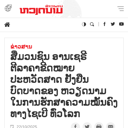
ຂ່າວສານ
ສື່ມວນຊົນ ອານເຊຣີ
ຕີລາຄາຂີດໝາຍ
ປະຫວັດສາດ ຢັ້ງຢືນ
ບົດບາດຂອງ ຫວຽດນາມ
ໃນການຮັກສາຄວາມໝັ້ນຄົງ
ທາງໄຊເບີ ທົ່ວໂລກ
22/10/2025