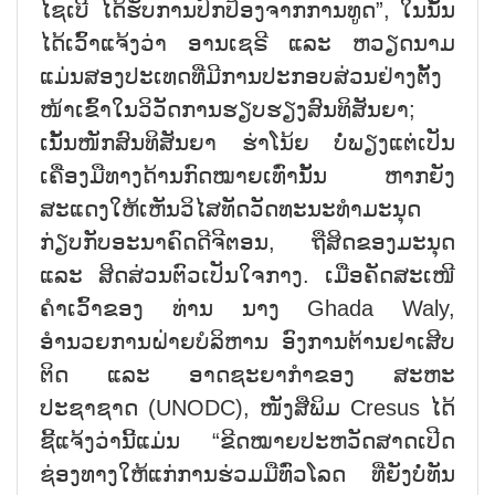
ໄຊເບີ ໄດ້ຮັບການປົກປ້ອງຈາກການທູດ”, ໃນນັ້ນ
ໄດ້ເວົ້າແຈ້ງວ່າ ອານເຊຣີ ແລະ ຫວຽດນາມ
ແມ່ນສອງປະເທດທີ່ມີການປະກອບສ່ວນຢ່າງຕັ້ງ
ໜ້າເຂົ້າໃນວິວັດການຮຽບຮຽງສົນທິສັນຍາ;
ເນັ້ນໜັກສົນທິສັນຍາ ຮ່າໂນ້ຍ ບໍ່ພຽງແຕ່ເປັນ
ເຄື່ອງມືທາງດ້ານກົດໝາຍເທົ່ານັ້ນ ຫາກຍັງ
ສະແດງໃຫ້ເຫັນວິໄສທັດວັດທະນະທໍາມະນຸດ
ກ່ຽບກັບອະນາຄົດດີຈີຕອນ, ຖືສິດຂອງມະນຸດ
ແລະ ສິດສ່ວນຕົວເປັນໃຈກາງ. ເມື່ອຄັດສະເໜີ
ຄຳເວົ້າຂອງ ທ່ານ ນາງ Ghada Waly,
ອຳນວຍການຝ່າຍບໍລິຫານ ອົງການຕ້ານຢາເສີບ
ຕິດ ແລະ ອາດຊະຍາກຳຂອງ ສະຫະ
ປະຊາຊາດ (UNODC), ໜັງສືພິມ Cresus ໄດ້
ຊີ້ແຈ້ງວ່ານີ້ແມ່ນ “ຂີດໝາຍປະຫວັດສາດເປີດ
ຊ່ອງທາງໃຫ້ແກ່ການຮ່ວມມືທົ່ວໂລດ ທີ່ຍັງບໍ່ທັນ