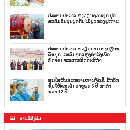
ປະທານປະເທດ ຫງວຽນຊວນຟຸກ ປຸກ
ລະດົມວັນບຸນປູກຕົ້ນໄມ້ຢູ່ແຂວງຝູເຖາະ
ປະທານປະເທດ ຫວຽດນາມ ຫງວຽນຊ
ວັນຟຸກ: ລະດົມທຸກແຫຼ່ງກຳລັງເພື່ອ
ພັດທະນາເສດຖະກິດກະສິກຳ
ສຸມໃສ່ຜັນຂະຫຍາຍການຈັດຊື້, ສັກວັກ
ຊິນໃຫ້ແກ່ເດັກອາຍຸແຕ່ 5 ປີ ຫາຕ່ຳ
ກວ່າ 12 ປີ
ອ່ານສື່ສິ່ງພິມ