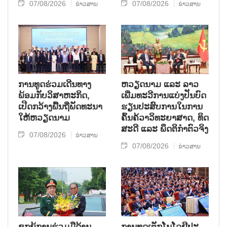
07/08/2026
07/08/2026
ຂ່າວສານ
ຂ່າວສານ
ການ​ທູດ​ຮ່ວມ​ເດີນ​ທາງ​
ຫວຽດ​ນາມ ແລະ ລາວ​
ພ້ອມກັບ​ວິ​ສາ​ຫະ​ກ​ິດ,
ເພີ່ມ​ທະ​ວີ​ການ​ແບ່​ງ​ປັນ​ບົດ​
ເປີດກວ້າງ​ພື້ນ​ຖີ່​ພັດ​ທະ​ນາ​
ຮຽນ​ປະ​ສົບ​ການ​ໃນ​ການ​
ໃຫ້​ຫວຽດ​ນາມ
ຄົ້ນ​ຄ້​ວາ​ວິ​ທະ​ຍາ​ສາດ, ທິດ​
ສະ​ດີ ແລະ ພຶດ​ຕິ​ກຳຕົວ​ຈິງ
07/08/2026
ຂ່າວສານ
07/08/2026
ຂ່າວສານ
ຊຸກ​ຍູ້​ການ​ຮ່ວມ​ມື​ດ້ານ​
ການ​ທູດ​ເຕັກ​ໂນ​ໂລ​ຢີ​ປະ​