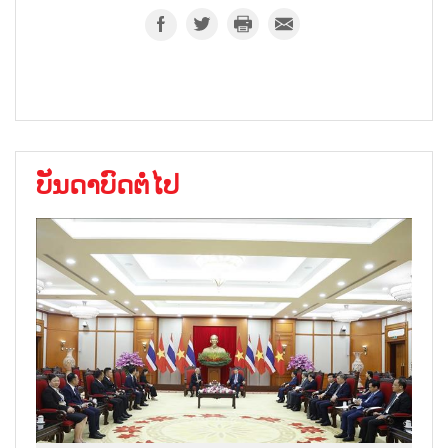
ບັນດາບົດຕໍ່ໄປ