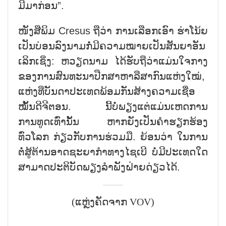
ມີມາກ່ອນ”.
ໜັງສືພິມ Cresus ຖືວ່າ ການເລືອກເອົາ ຮ່າໂນ້ຍ
ເປັນບ່ອນລົງນາມກໍ່ມີຄວາມໝາຍເປັນສັນຍາອັນ
ເລິກເຊິ່ງ: ຫວຽດນາມ ໄດ້ຮັບຖືວ່າແມ່ນໃຈກາງ
ຂອງການສົນທະນາປືກສາຫາລືສາກົນແຫ່ງໃໝ່,
ແຫ່ງທີ່ບັນດາປະເທດພ້ອມກັນສ້າງຄວາມເຊື່ອ
ໝັ້ນດີຈີຕອນ. ນີ້ບໍ່ພຽງແຕ່ແມ່ນເຫດການ
ການທູດເທົ່ານັ້ນ ຫາກຍັງເປັນຄຳຮຽກຮ້ອງ
ທົ່ວໂລກ ກ່ຽວກັບການຮ່ວມມື. ຍ້ອນວ່າ ໃນການ
ຕໍ່ສູ້ຕ້ານອາດຊະຍາກຳທາງໄຊເບີ ບໍ່ມີປະເທດໃດ
ສາມາດປະຕິບັດພຽງລຳພັງຝ່າຍດ່ຽວໄດ້.
(ແຫຼ່ງຄັດຈາກ VOV)