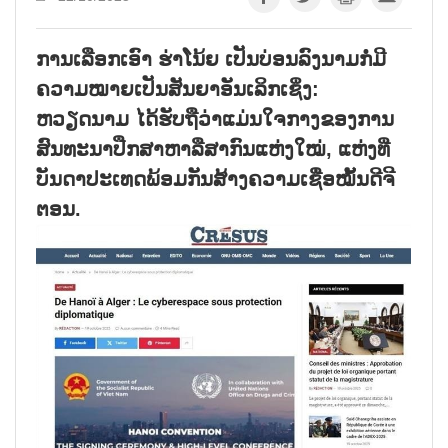
ການເລືອກເອົາ ຮ່າໂນ້ຍ ເປັນບ່ອນລົງນາມກໍ່ມີ
ຄວາມໝາຍເປັນສັນຍາອັນເລິກເຊິ່ງ:
ຫວຽດນາມ ໄດ້ຮັບຖືວ່າແມ່ນໃຈກາງຂອງການ
ສົນທະນາປືກສາຫາລືສາກົນແຫ່ງໃໝ່, ແຫ່ງທີ່
ບັນດາປະເທດພ້ອມກັນສ້າງຄວາມເຊື່ອໝັ້ນດີຈີ
ຕອນ.