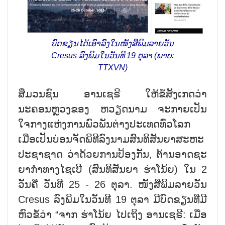
ບົດຂຽນໄດ້ເອົາລົງໃນໜັງສືພິມລາຍວັນ
Cresus ລົງພິມໃນວັນທີ 19 ຕຸລາ (ພາບ:
TTXVN)
ສື່ມວນຊົນ ອານເຊຣີ ໃຫ້ຂໍ້ສັງເກດວ່າ
ນະຄອນຫຼວງຂອງ ຫວຽດນາມ ຈະກາຍເປັນ
ໃຈກາງແຫ່ງການພົວພັນຕ່າງປະເທດທົ່ວໂລກ
ເມື່ອເປັນບ່ອນຈັດພິທີລົງນາມສົນທິສັນຍາສະຫະ
ປະຊາຊາດ ວ່າດ້ວຍການປ້ອງກັນ, ຕ້ານອາດຊະ
ຍາກຳທາງໄຊເບີ (ສົນທິສັນຍາ ຮ່າໂນ້ຍ) ໃນ 2
ວັນຄື ວັນທີ 25 - 26 ຕຸລາ. ໜັງສືພິມລາຍວັນ
Cresus ລົງພິມໃນວັນທີ 19 ຕຸລາ ມີບົດຂຽນທີ່ມີ
ຫົວຂໍ້ວ່າ “ຈາກ ຮ່າໂນ້ຍ ໄປເຖິງ ອານເຊຣີ: ເມື່ອ