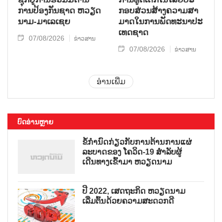
ການ​ປ້ອງ​ກັນ​ຊາດ ຫວຽດ​
ກອບ​ສ່ວນ​ສ້າງ​ຄວາມ​ສາ​
ນາມ-ມາ​ເລ​ເຊຍ
ມາດ​ໃນ​ການ​ພັດ​ທະ​ນາ​ປະ​
ເທດ​ຊາດ
07/08/2026
ຂ່າວສານ
07/08/2026
ຂ່າວສານ
ອ່ານເພີ່ມ
ບົດອ່ານຫຼາຍ
ຂໍ້ກຳນົດກ່ຽວກັບການຕ້ານການແຜ່
ລະບາດຂອງ ໂຄວິດ-19 ສຳລັບຜູ້
ເດີນທາງເຂົ້າມາ ຫວຽດນາມ
ປີ 2022, ເສດຖະກິດ ຫວຽດນາມ
ເລີ່ມຕົ້ນດ້ວຍຄວາມສະດວກດີ