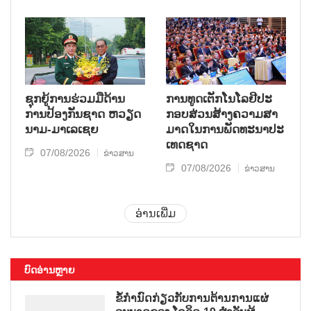
ຊຸກ​ຍູ້​ການ​ຮ່ວມ​ມື​ດ້ານ​
ການ​ທູດ​ເຕັກ​ໂນ​ໂລ​ຢີ​ປະ​
ການ​ປ້ອງ​ກັນ​ຊາດ ຫວຽດ​
ກອບ​ສ່ວນ​ສ້າງ​ຄວາມ​ສາ​
ນາມ-ມາ​ເລ​ເຊຍ
ມາດ​ໃນ​ການ​ພັດ​ທະ​ນາ​ປະ​
ເທດ​ຊາດ
07/08/2026
ຂ່າວສານ
07/08/2026
ຂ່າວສານ
ອ່ານເພີ່ມ
ບົດອ່ານຫຼາຍ
ຂໍ້ກຳນົດກ່ຽວກັບການຕ້ານການແຜ່