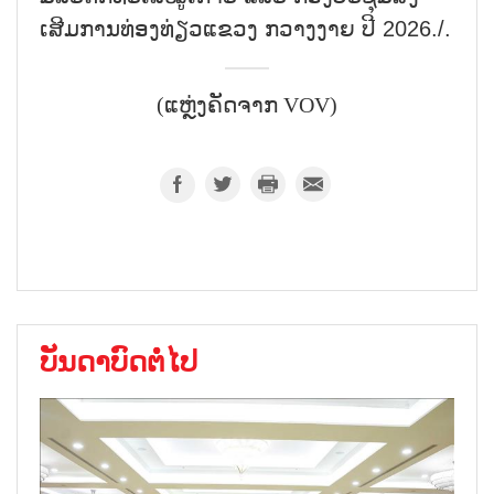
ເສີມ​ການ​ທ່ອງ​ທ່ຽວ​ແຂວງ ກວາງ​ງາຍ ປີ 2026./.
(ແຫຼ່ງຄັດຈາກ VOV)
ບັນດາບົດຕໍ່ໄປ