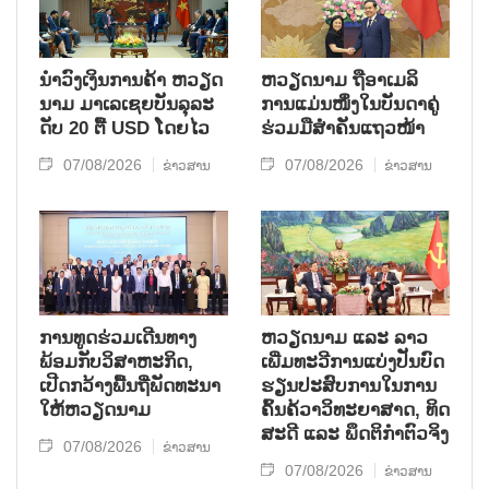
ນຳ​ວົງ​ເງິນ​ການ​ຄ້າ ຫວຽດ​
ຫ​ວຽດ​ນາມ ຖື​ອາ​ເມ​ລິ​
ນາມ ມາ​ເລ​ເຊຍ​ບັນ​ລຸ​ລະ​
ການ​ແມ່ນ​ໜຶ່ງ​ໃນ​ບັນ​ດາ​ຄູ່​
ດັບ 20 ຕື້ USD ໂດຍ​ໄວ
ຮ່ວມ​ມື​ສຳ​ຄັນ​ແຖວ​ໜ້າ
07/08/2026
07/08/2026
ຂ່າວສານ
ຂ່າວສານ
ການ​ທູດ​ຮ່ວມ​ເດີນ​ທາງ​
ຫວຽດ​ນາມ ແລະ ລາວ​
ພ້ອມກັບ​ວິ​ສາ​ຫະ​ກ​ິດ,
ເພີ່ມ​ທະ​ວີ​ການ​ແບ່​ງ​ປັນ​ບົດ​
ເປີດກວ້າງ​ພື້ນ​ຖີ່​ພັດ​ທະ​ນາ​
ຮຽນ​ປະ​ສົບ​ການ​ໃນ​ການ​
ໃຫ້​ຫວຽດ​ນາມ
ຄົ້ນ​ຄ້​ວາ​ວິ​ທະ​ຍາ​ສາດ, ທິດ​
ສະ​ດີ ແລະ ພຶດ​ຕິ​ກຳຕົວ​ຈິງ
07/08/2026
ຂ່າວສານ
07/08/2026
ຂ່າວສານ