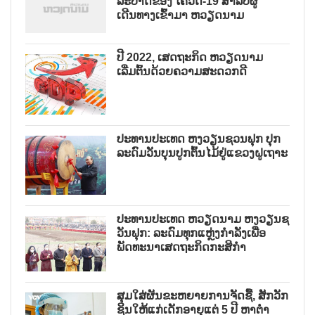
ລະບາດຂອງ ໂຄວິດ-19 ສຳລັບຜູ້
ເດີນທາງເຂົ້າມາ ຫວຽດນາມ
ປີ 2022, ເສດຖະກິດ ຫວຽດນາມ
ເລີ່ມຕົ້ນດ້ວຍຄວາມສະດວກດີ
ປະທານປະເທດ ຫງວຽນຊວນຟຸກ ປຸກ
ລະດົມວັນບຸນປູກຕົ້ນໄມ້ຢູ່ແຂວງຝູເຖາະ
ປະທານປະເທດ ຫວຽດນາມ ຫງວຽນຊ
ວັນຟຸກ: ລະດົມທຸກແຫຼ່ງກຳລັງເພື່ອ
ພັດທະນາເສດຖະກິດກະສິກຳ
ສຸມໃສ່ຜັນຂະຫຍາຍການຈັດຊື້, ສັກວັກ
ຊິນໃຫ້ແກ່ເດັກອາຍຸແຕ່ 5 ປີ ຫາຕ່ຳ