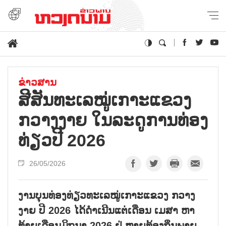
ຂ່າວສານ
ສີ​ສັນ​ທະ​ເລ​ໝູ່​ເກາະແຂວງ
ກວາງ​ງາຍ ​ໃນ​ລະ​ດູ​ການທ່ອງ​
ທ່ຽວ​ປີ 2026
26/05/2026
ງານ​ບຸນ​ທ່ອງ​ທ່ຽວ​ທະ​ເລ​ໝູ່​ເກາະແຂວງ ກວາງ​
ງາຍ ປີ 2026 ໄດ້​ດຳ​ເນີນ​ແຕ່​ເດືອນ ເມ​ສາ ຫາ​
ທ້າຍ​ເດືອນ​ມິ​ຖຸ​ນາ 2026 ຢູ່ ຫຼາຍ​ທ້ອງ​ຖິ່ນ​ພາຍ​