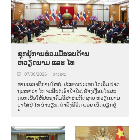
ຊຸກຍູ້ການຮ່ວມມືຮອບດ້ານ
ຫວຽດນາມ ແລະ ໄທ
07/08/2026
ຂ່າວສານ
ທ່ານ​ເລ​ຂາ​ທິ​ການ​ໃຫຍ່, ປະ​ທານ​ປະ​ເທດ ໂຕ​ເລິມ ປາດ​
ຖະ​ໜາ​ວ່າ ໄທ​ ຈະ​ສືບ​ຕໍ່​ເອົາ​ໃຈ​ໃສ່, ສ້າງ​ເງື່ອນ​ໄຂ​ສະ​
ດວກ​ເພື່ອ​ໃຫ້​ປະ​ຊາ​ຄົມ​ວ​ິ​ສາ​ຫະ​ກິດ​ຊາວ ຫວຽດ​ນາມ
ອາ​ໄສ​ຢູ່ ໄທ ຮ່ຳ​ຮຽນ, ດຳ​ລົງ​ຊີ​ວິດ ແລະ ເຮັດ​ວຽກ​ຢູ່​
ໄທ.