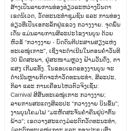
ສ້າງເປັນ​ລາຍ​ການ​ທ່ອງ​ທ່ຽວ​ລະ​ຫວ່າງ​ບັນ​ດາ​
ເຂດ​ນິ​ເວດ, ວັດ​ທະ​ນະ​ທຳຊຸມ​ຊົນ ແລະ ການ​ທ່ອງ​
ທ່ຽວ​ທີ່​ເປັນ​ເອ​ກະ​ລັກ​ຢູ່​ແຂວງ ກວາງ​ງາຍ. ຈຸດ​ພົ້ນ​
ເດັ່ນ​ ແມ່ນ​ລາຍ​ການ​ສິ​ລະ​ປະ​ໄຂ​ງານບຸນ ດ້ວຍ​
ຫົວ​ຂໍ້ “ກວາງ​ງາຍ - ບົດ​ດົນ​ຕີ​ປະ​ສານ​ສຽງ​ແຫ່ງ​
ທະ​ເລ​ໝູ່​ເກາະ”, ເຊິ່ງ​ຈະ​ດຳ​ເນີນ​ໃນ​ຕອ​ນ​ຄ່ຳ​ວັນ​ທີ
30 ພຶດ​ສະ​ພາ, ຢູ່​ສະ​ໜາມຫຼວງ ຟ້າມ​ວັນ​ດົ່ງ, ຕາ​
ແສງ ເກີມ​ແທັ່ງ. ໃນ​ຂອບ​ເຂດ​ຂອງ​ງານ​ບຸນ ຈະ​
ດຳ​ເນີນຫຼາຍ​ກິດ​ຈະ​ກຳ​ວັດ​ທະ​ນະ​ທຳ, ສິ​ລະ​ປະ,
ກິ​ລາ ແລະ ການ​ເຄື່ອນ​ໄຫວ​ຕົວ​ຈິງ​ເຊັ່ນ:
Carnival ສີ​ສັນ​ທະ​ເລ​ໝູ່​ເກາະ ກວາງ​ງາຍ;
ລາຍການ​ສະ​ແດ​ງ​ສິ​ລະ​ປະ “ກວາງ​ງາຍ ບິນ​ຂຶ້ນ”;
ງານ​ບຸນໂຄມ​ໄຟ “ມະ​ຫັດ​ສະ​ຈັນ​ຄ່ຳ​ຄືນ​ຢູ່​ປ່າ​ຕົ້ນ​
ພ້າວ”; ເຂດ​ວາງ​ສະ​ແດງ​ມໍ​ລະ​ດົກ​ວັດ​ທະ​ນະ​ທຳ,
ມໍ​ລະ​ດົກ​ທະ​ເລ​ໝູ່​ເກາະ ແລະ ກອງ​ປະ​ຊຸມ​ສົ່ງ​