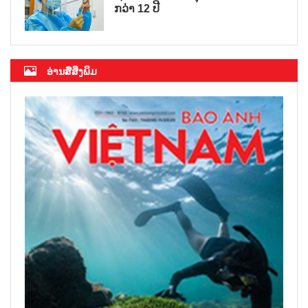
ກວ່າ 12 ປີ
ອ່ານສື່ສິ່ງພິມ