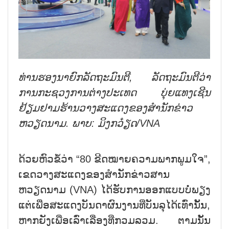
ທ່ານ​ຮອງ​ນາ​ຍົກ​ລັດ​ຖະ​ມົນ​ຕີ
,
ລັດ​ຖະ​ມົນ​ຕີ​ວ່າ​
ການ​ກະ​ຊວງ​ການ​ຕ່າງ​ປະ​ເທດ ບຸ່ຍ​ແທງ​ເຊີນ
ຢ້ຽມ​ຢາມ​ຮ້ານ​ວາງ​ສະ​ແດງ​ຂອງ​ສຳ​ນັກ​ຂ່າວ ​
ຫວຽດ​ນາມ. ພາບ: ມິງກວ໋ຽດ/
VNA
ດ້ວຍ​ຫົວ​ຂໍ້​ວ່າ “
80
ຂີດ​ໝາຍ​ຄວາມ​ພາກພູມ​ໃຈ”
,
​ເຂດ​ວາງສະ​ແດງ​ຂອງ​ສຳນັກ​ຂ່າວສານ ​
ຫວຽດນາມ (
VNA)
​ໄດ້​ຮັບ​ການ​ອອກ​ແບບ​ບໍ່​ພຽງ​
ແຕ່​ເພື່ອ​ສະ​ແດງ​ບັນດາ​ຜົນງານ​ທີ່​ບັນລຸ​ໄດ້​ເທົ່າ​ນັ້ນ
,
ຫາກ​ຍັງ​ເພື່ອ​​ເລົ່າ​ເລື່ອງ​ທີ່​ກວມລວມ. ຕາມ​ນັ້ນ​