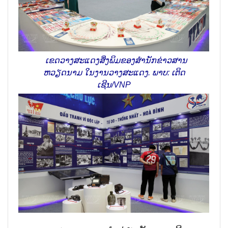
ເຂດ​ວາງສະ​ແດງ​ສິ່ງ​ພິມ​ຂອງ​ສຳນັກ​ຂ່າວສານ​
ຫວຽດນາມ ​ໃນ​ງານ​ວາງສະ​ແດງ. ພາບ: ເຕິດ
ເຊີນ/
VNP