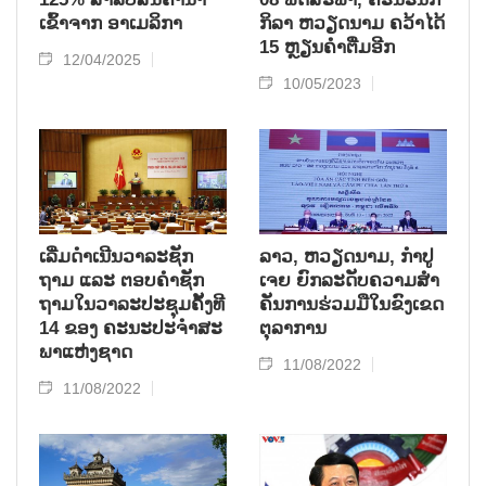
ເຂົ້າຈາກ ອາເມລິກາ
ກິລາ ຫວຽດນາມ ຄວ້າໄດ້
15 ຫຼຽນຄຳຕື່ມອີກ
12/04/2025
10/05/2023
ເລີ່ມ​ດຳ​ເນີນ​ວາ​ລະ​ຊັກ​
ລາວ, ຫວຽດ​ນາມ, ກຳ​ປູ​
ຖາມ ແລະ ຕອບ​ຄຳ​ຊັກ​
ເຈຍ ຍົກ​ລະ​ດັບ​ຄວາມ​ສຳ​
ຖາມ​ໃນ​ວາ​ລະ​ປະ​ຊຸມ​ຄັ້ງ​ທີ
ຄັນ​ການ​ຮ່ວມ​ມື​ໃນ​ຂົງ​ເຂດ​
14 ຂອງ ຄະ​ນະ​ປະ​ຈຳ​ສະ​
ຕຸ​ລາ​ການ
ພາ​ແຫ່ງ​ຊາດ
11/08/2022
11/08/2022