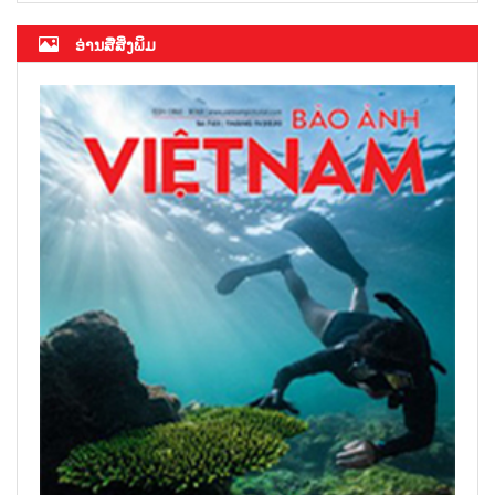
ອ່ານສື່ສິ່ງພິມ