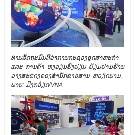
ທ່ານ​ລັດຖະມົນຕີ​ວ່າການ​ກະຊວງ​ອຸດສາຫະກຳ ​
ແລະ ການ​ຄ້າ ຫງວຽນ​ຮົ່ງຢຽນ ຢ້ຽມຢາມ​ຮ້ານ​
ວາງສະ​ແດງຂອງ​ສຳນັກ​ຂ່າວສານ​
ຫວຽດນາມ.
.
ພາບ: ມິງກວ໋ຽດ/
VNA