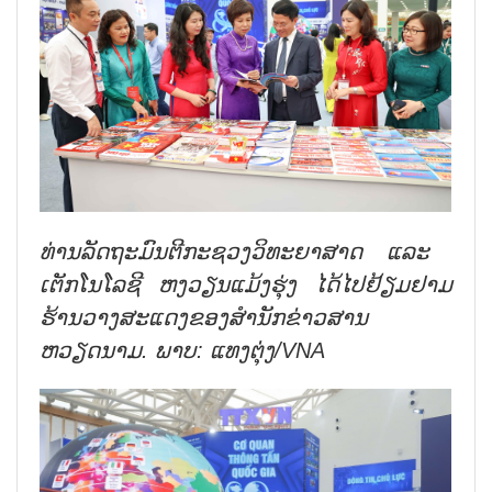
ທ່ານ​ລັດຖະມົນຕີ​ກະຊວງ​ວິທະຍາສາດ ​ແລະ ​
ເຕັກ​ໂນ​ໂລຊີ ຫງວຽນ​ແມ້ງ​ຮຸ່ງ ​ໄດ້​ໄປ​ຢ້ຽມຢາມ​
ຮ້ານ​ວາງສະ​ແດງ​ຂອງ​ສຳນັກ​ຂ່າວສານ​
ຫວຽດນາມ. ພາບ: ແທງຕຸ່ງ/
VNA