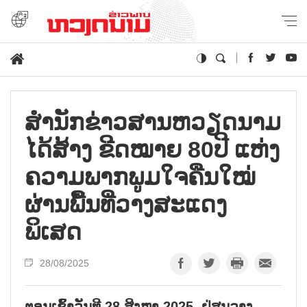
ສຳນັກຂ່າວສານຫວຽດນາມ
ໄດ້ສ້າງ ຂີດໝາຍ 80ປີ ແຫ່ງ
ຄວາມພາກພູມໃຈຄືນໃໝ່
ຜ່ານພື້ນທີ່ວາງສະແດງ
ພິເສດ
28/08/2025
ຕອນເຊົ້າວັນທີ 28 ສິງຫາ 2025, ຢູ່ສູນວາງ