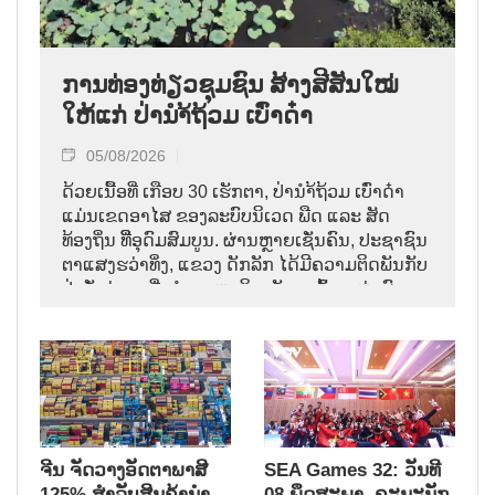
ການທ່ອງທ່ຽວຊຸມຊົນ ສ້າງສີສັນໃໝ່
ໃຫ້ແກ່ ປ່ານຳ້ຖ້ວມ ເບົ່າດ໋າ
05/08/2026
ດ້ວຍເນື້ອທີ່ ເກືອບ 30 ເຮັກຕາ, ປ່ານຳ້ຖ້ວມ ເບົ່າດ໋າ
ແມ່ນເຂດອາໄສ ຂອງລະບົບນິເວດ ພືດ ແລະ ສັດ
ທ້ອງຖິ່ນ ທີີ່ອຸດົມສົມບູນ. ຜ່ານຫຼາຍເຊັ່ນຄົນ, ປະຊາຊົນ
ຕາແສງຮວ່າທິ່ງ, ແຂວງ ດັກລັກ ໄດ້ມີຄວາມຕິດພັນກັບ
ປ່າດັ່ງກ່າວ ເພື່ອທຳມາຫາກິນ, ທັງຂຸດຄົ້ນ ແຫຼ່ງຜົນ
ປະໂຫຍດທາງນຳ້, ທັງປົກປັກຮັກສາ ປ່າ ເໝືອນດັ່ງ
ມໍລະດົກ ນິເວດ ອັນມີຄ່າ.
ຈີນ ຈັດວາງອັດຕາພາສີ
SEA Games 32: ວັນທີ
125% ສຳລັບສິນຄ້ານຳ
08 ພຶດສະພາ, ຄະນະນັກ