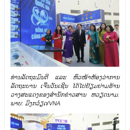
ທ່ານ​ລັດຖະມົນຕີ ​ແລະ ຫົວໜ້າ​ຫ້ອງ​ວ່າການ​
ລັດຖະບານ ​ເຈີ່ນ​ວັນ​ເຊີນ ​ໄດ້​ໄປ​ຢ້ຽມຢາມ​ຮ້ານ​
ວາງສະ​ແດງ​ຂອງ​ສຳນັກ​ຂ່າວສານ ຫວຽດນາມ.
ພາບ: ມິງກວ໋ຽດ/
VNA