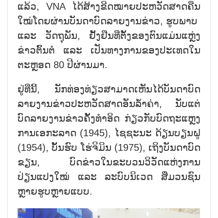
ແລ້ວ
, VNA
​ໄດ້​ສ້າງ​ຂີດ​ໝາຍ​ປະຫວັດສາດ​ຄືນ​
ໃໝ່​ໂດຍ​ຜ່ານ​ບັນດາ​ບົດ​ລາຍ​ງານ​ຂ່າວ
,
ຮູບ​ພາບ ​
ແລະ ວັດຖຸ​ພັນ
,
ຢັ້ງຢືນ​ທີ່​ຕັ້ງ​ຂອງ​ຕົນ​ແມ່ນ​ແຫຼ່ງ
ຂ່າວ​ຕົ້ນຕໍ ​ແລະ ​ເປັນ​ທາງ​ການ​ຂອງ​ປະ​ເທດ​ໃນ​
ຕະຫຼອດ
80
ປີຜ່ານມາ.
ຢູ່​ທີ່​ນີ້
,
ນັກ​ທ່ອງ​ທ່ຽວ​ສາມາດ​ເຫັນ​ໄດ້​ບັນດາ​ບົດ​
ລາຍ​ງານ​ຂ່າວ​ປະຫວັດສາດ​ອັນ​ລ້ຳ​ຄ່າ
,
ນັບ​ແຕ່​
ບົດ​ລາຍ​ງານ​ຂ່າວ​ຄັ້ງ​ທຳ​ອິດ​ ກ່ຽວ​ກັບບົດ​ຖະ​ແຫຼ​ງ
ການເອກະລາດ (
1945),
ໄຊຊະນະ ​ດ້ຽນບຽນ​ຝູ
(
1954),
ບັ້ນຮົບ ​ໂຮ່ຈິ​ມິນ (
1975),
​ເຖິງ​ບັນດາບົດ
ຂຽນ, ບົດຂ່າວໃນຂະ​ບວນວິວັດແຫ່ງການ
ປ່ຽນແປງໃໝ່ ​ແລະ ລະບົບ​ນິ​ເວດ​ ສື່​ມວນ​ຊົນ​
ຫຼາຍ​ຮູບ​ຫຼາຍ​ແບບ.