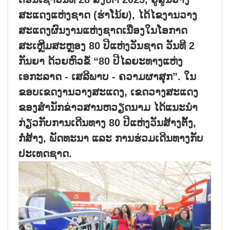
ສະແດງແຫ່ງຊາດ (ຮ່າໂນ້ຍ), ໄດ້ໄຂງານວາງ
ສະແດງຜົນງານແຫ່ງຊາດເນື່ອງໃນໂອກາດ
ສະເຫຼີມສະຫຼອງ 80 ປີແຫ່ງວັນຊາດ ວັນທີ 2
ກັນຍາ ດ້ວຍຫົວຂໍ້ “80 ປີໄລຍະທາງແຫ່ງ
ເອກະລາດ - ເສລີພາບ - ຄວາມຜາສຸກ”. ໃນ
ຂອບເຂດງານວາງສະແດງ, ເຂດວາງສະແດງ
ຂອງສຳນັກຂ່າວສານຫວຽດນາມ ໄດ້ແນະນຳ
ກ່ຽວກັບການເດີນທາງ 80 ປີແຫ່ງວັນສ້າງຕັ້ງ,
ກໍ່ສ້າງ, ພັດທະນາ ແລະ ການຮ່ວມເດີນທາງກັບ
ປະເທດຊາດ.