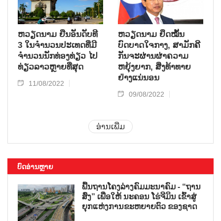
ຫວຽດ​ນາມ ຢືນ​ອັນ​ດັບ​ທີ
ຫວຽດນາມ ຢຶດໝັ້ນ
3 ໃນ​ຈຳ​ນວນ​​ປະ​ເທດ​ທີ່​ມີ
ບົດບາດໃຈກາງ, ສາມັກຄີ
ຈຳ​ນວນ​ນັກ​ທ່ອງ​ທ​່ຽວ ໄປ​
ກັນຈະຜ່ານຜ່າຄວາມ
ທ່ຽວ​ລາວຫຼາຍ​ທີ່​ສຸດ
ຫຍຸ້ງຍາກ, ສິ່ງທ້າທາຍ
ຢ່າງແນ່ນອນ
11/08/2022
09/08/2022
ອ່ານເພີ່ມ
ບົດອ່ານຫຼາຍ
ພື້ນຖານໂຄງລ່າງຄົມມະນາຄົມ - “ຖານ
ສົ່ງ” ເພື່ອໃຫ້ ນະຄອນ ໂຮ່ຈີມິນ ເຂົ້າສູ່
ຍຸກແຫ່ງການຂະຫຍາຍຕົວ ຂອງຊາດ