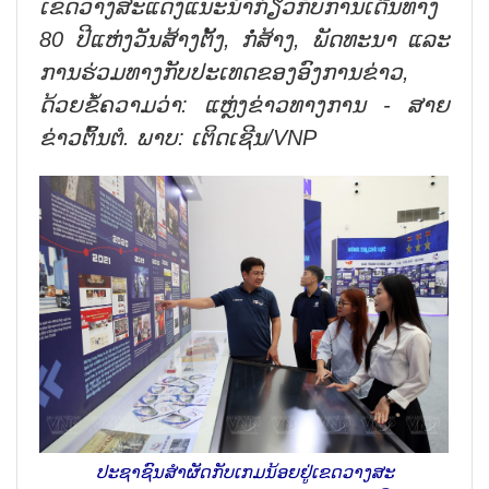
ເຂດ​ວາງສະ​ແດງ​ແນະນຳ​ກ່ຽວ​ກັບ​ການ​ເດີນທາງ
80
ປີ​ແຫ່ງ​ວັນ​ສ້າງ​ຕັ້ງ
,
ກໍ່ສ້າງ
,
ພັດທະນາ ​ແລະ
ການ​ຮ່ວມ​ທາງ​ກັບ​ປະ​ເທດ​ຂອງ​ອົງການ​ຂ່າວ
,
ດ້ວຍ​ຂໍ້ຄວາມ​ວ່າ: ແຫຼ່ງຂ່າວ​ທາງ​ການ - ສາຍ​
ຂ່າວ​ຕົ້ນຕໍ. ພາບ: ເຕິດເຊີນ/
VNP
ປະຊາຊົນ​ສຳ​ຜັດ​ກັບ​ເກມ​ນ້ອຍ​ຢູ່​ເຂດ​ວາງ​ສະ​