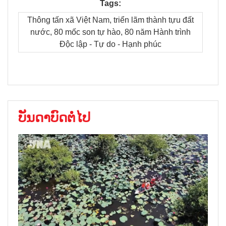
Tags:
Thông tấn xã Việt Nam, triển lãm thành tựu đất
nước, 80 mốc son tự hào, 80 năm Hành trình
Độc lập - Tự do - Hạnh phúc
ບັນດາບົດຕໍ່ໄປ