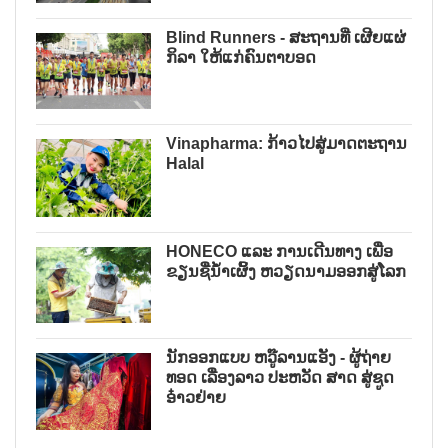
Blind Runners - ສະຖານທີ່ ເຜີຍແຜ່
ກິລາ ໃຫ້ແກ່ຄົນຕາບອດ
Vinapharma: ກ້າວໄປສູ່ມາດຕະຖານ
Halal
HONECO ແລະ ການເດີນທາງ ເພື່ອ
ຂຽນຊື່ນ້ໍາເຜິ້ງ ຫວຽດນາມອອກສູ່ໂລກ
ນັກອອກແບບ ຫວູ໊ລານແອັງ - ຜູ້ຖ່າຍ
ທອດ ເລື່ອງລາວ ປະຫວັດ ສາດ ສູ່ຊູດ
ອ໋າວຢ່າຍ