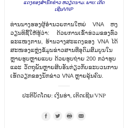
ແດງ​ຂອງ​ສຳ​ນັກ​ຂ່າວ ​ຫວຽດ​ນາມ. ພາບ: ເຕິດ
ເຊີນ/
VNP
ທ່ານ​ນາງ​ຮອງ​ຜູ້​ອຳ​ນວຍ​ການ​ໃຫຍ່
VNA
ຫງ
ວຽນ​ທິ​ຊື້​ໃຫ້​ຮູ້​ວ່າ: ດ້ວຍ​ການ​ເຂົ້າ​ຮ່ວມ​ຂອງ​ທົ່ວ​
ຂະ​ແໜງ​ການ
,
​ຮ້ານ​ວາງສະ​ແດງ​ຂອງ
VNA
​ໄດ້​
ສະໜອງ​ແຫຼ່ງ​ຂໍ້​ມູນ​ຂ່າວ​ສານ​ທີ່​ອຸດົມສົມບູນ​ໃນ​
ຫຼາຍ​ຮູບ​ຫຼາຍ​ແບບ ດ້ວຍ​ຮູບ​ຖ່າຍ
200
ກວ່າ​ຮູບ ​
ແລະ ວັດຖຸ​ພັນ​ຫຼາຍ​ສິບ​ອັນ​ກ່ຽວ​ກັບ​ຂະ​ບວນການ​
ເຮັດ​ວຽກ​ຂອງ​ນັກ​ຂ່າວ
VNA
ຫຼາຍ​ລຸ້ນຄົນ.
ປະຕິບັດໂດຍ: ເງິນຮ່າ, ເຕິດເຊີນ/VNP