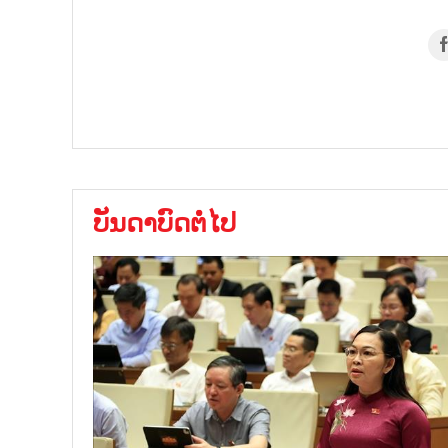
ບັນດາບົດຕໍ່ໄປ