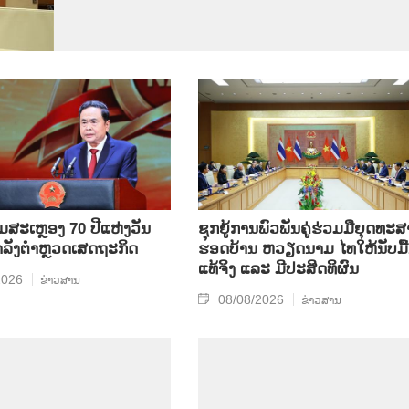
ີມສະເຫຼອງ 70 ປີແຫ່ງວັນ
ຊຸກ​ຍູ້​ການ​ພົວ​ພັນ​ຄູ່​ຮ່ວມ​ມື​ຍຸດ​ທະ​ສ
ກຳລັງຕຳຫຼວດເສດຖະກິດ
ຮອດ​ບ້ານ ຫວຽດ​ນາມ ໄທ​ໃຫ້​ນັບ​ມື້​
ແທ້​ຈິງ ແລະ ມີ​ປະ​ສິດ​ທິ​ຜົນ
2026
ຂ່າວສານ
08/08/2026
ຂ່າວສານ