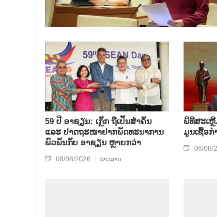
59 ປີ ອາຊຽນ: ເກຼັກ ຖືເປັນສຳຄັນ
ພິທີສະເຫຼ
ແລະ ປາດຖະໜາຢາກພັດທະນາການ
ມູນເຊື້ອ
ພົວພັນກັບ ອາຊຽນ ຫຼາຍກວ່າ
08/08/
08/08/2026
ຂ່າວສານ