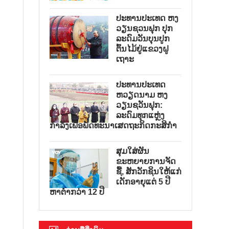
ປະທານປະເທດ ຫງ
ວຽນຊວນຟຸກ ປຸກ
ລະດົມວັນບຸນປູກ
ຕົ້ນໄມ້ຢູ່ແຂວງຝູ
ເຖາະ
ປະທານປະເທດ
ຫວຽດນາມ ຫງ
ວຽນຊວັນຟຸກ:
ລະດົມທຸກແຫຼ່ງ
ກຳລັງເພື່ອພັດທະນາເສດຖະກິດກະສິກຳ
ສຸມໃສ່ຜັນ
ຂະຫຍາຍການຈັດ
ຊື້, ສັກວັກຊິນໃຫ້ແກ່
ເດັກອາຍຸແຕ່ 5 ປີ
ຫາຕ່ຳກວ່າ 12 ປີ