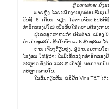
ຕູ້
container
ສົ່ງ
ພາຍຫຼັງ ໄລຍະຜັກງານບຸນຕ້ອນຮັບບຸນປີໃໝ່
ວັນທີ 6 ເດືອນ ຈຽງ ໄລ່ຕາມຈັນທະປະຕິທິນ
ທຳອິດຂອງປີໃໝ່ ເພື່ອຮັບໃຊ້ຄວາມຕ້ອງກາ
ຢູ່ເຂດອຸດສາຫະກຳ ເຕິນຕ້າວ, ເມືອງ ບິ່ງ
ດຳເນີນທຸລະກິດສິນໃນນ້ຳ ແລະ ສິນທະເລ ໄຊ່ງ
ທ່ານ ເຈື່ອງຕ໊ຽນຢຸງ, ຜູ້ອຳນວຍການໃຫຍ່ບ
ໄຊງ່ອນ ໃຫ້ຮູ້ວ່າ: ໃນມື້ເຮັດວຽກທຳອິດຂອງ
ຕະຫຼາດ ອັງກິດ ແລະ ສ.ເກົາຫຼີ. ນອກຈາກນັ້ນ
ຕະຫຼາດພາຍໃນ.
ໃນວັນດຽວກັນ, ບໍລິສັດ Vina T&T ໄດ້ເລີ