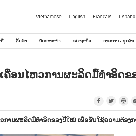
Vietnamese
English
Français
Españo
ດີ
ຄົ້ນພົບ
ວັດທະນະທຳ
ເສດຖະກິດ
ເຫດການ - ບຸກຄົນ
ມເຄື່ອນໄຫວການຜະລິດມື້ທຳອິດຂ
ໄຫວການຜະລິດມື້ທຳອິດຂອງປີໃໝ່ ເພື່ອຮັບໃຊ້ຄວາມຕ້ອງ