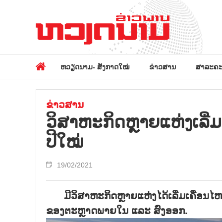
ຫວຽດນາມ- ສັງກາດໃໝ່
ຂ່າວສານ
ສາລະຄະ
ຂ່າວສານ
ວິສາຫະກິດຫຼາຍແຫ່ງເລີ່
ປີໃໝ່
19/02/2021
ມີວິສາຫະກິດຫຼາຍແຫ່ງໄດ້ເລີ່ມເຄື່ອນ
ຂອງຕະຫຼາດພາຍໃນ ແລະ ສົ່ງອອກ.