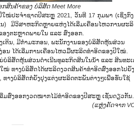
ອອກສິນຄ້າຂອງ ບໍລິສັດ
Meet More
ປະຈຳຊາດປີສະຫຼູ 2021, ວັນທີ 17 ກຸມພາ (ເຊິ່ງກົງ
) ມີວິສາຫະກິດຫຼາຍແຫ່ງໄດ້ເລີ່ມເຄື່ອນໄຫວການຜະລິດ
ນຂອງຕະຫຼາດພາຍໃນ ແລະ ສົ່ງອອກ.
ເຕິນ, ມີກຳມະກອນ, ພະນັກງານຂອງບໍລິສັດຫຸ້ນສ່ວນ
່ອນ ໄດ້ເລີ່ມການເຄື່ອນໄຫວມື້ຜະລິດທຳອິດຂອງປີໃໝ່.
ໍລິສັດຫຸ້ນສ່ວນດຳເນີນທຸລະກິດສິນໃນນ້ຳ ແລະ ສິນທະເ
ປີໃໝ່ ທາງບໍລິສັດໄດ້ຜະລິດງວດສິນຄ້າທຳອິດສົ່ງອອກໄປຍັ
, ທາງບໍລິສັດກໍຍັງປຸງແຕ່ງຜະລິດຕະພັນຕ່າງໆເພື່ອຮັບໃຊ້
່ມສົ່ງອອກງວດໝາກໄມ້ທຳອິດຂອງປີສະຫຼູ ເຊັ່ນດຽວກັນ.
(ແຫຼ່ງຄັດຈາກ
V