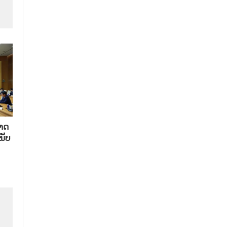
າດ​
ນັບ​