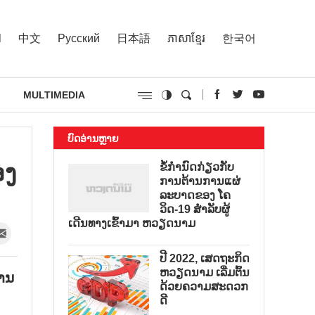
l
中文
Русский
日本語
ភាសាខ្មែរ
한국어
MULTIMEDIA
ບົດອ່ານຫຼາຍ
ອງ
ຂໍ້ກຳນົດກ່ຽວກັບ
ການຕ້ານການແຜ່
ລະບາດຂອງ ໂຄ
ວິດ-19 ສຳລັບຜູ້
ເດີນທາງເຂົ້າມາ ຫວຽດນາມ
ປີ 2022, ເສດຖະກິດ
ຫວຽດນາມ ເລີ່ມຕົ້ນ
ການ
ດ້ວຍຄວາມສະດວກ
ດີ