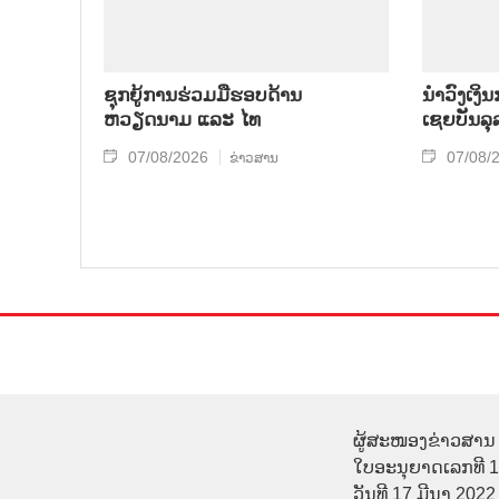
ຊຸກຍູ້ການຮ່ວມມືຮອບດ້ານ
ນຳ​ວົງ​ເງ
ຫວຽດນາມ ແລະ ໄທ
ເຊຍ​ບັນ​ລຸ
07/08/2026
07/08/
ຂ່າວສານ
ຜູ້ສະໜອງຂ່າວສານ 
ໃບອະນຸຍາດເລກທີ 
ວັນທີ 17 ມີນາ 2022