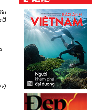
ອ່ານສື່ສິ່ງພິມ
ກັບ
ມື້
ລ
ງ
OV)