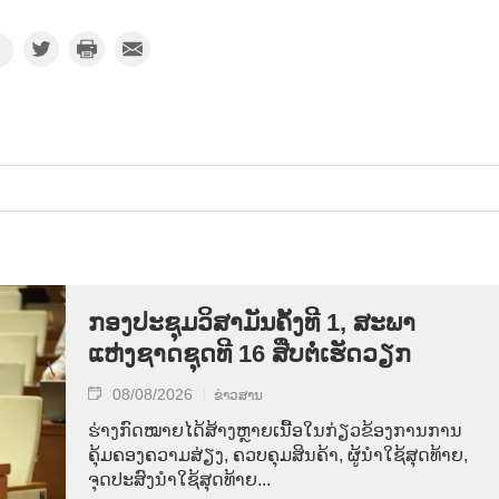
ກອງປະຊຸມວິສາມັນຄັ້ງທີ 1, ສະພາ
ແຫ່ງຊາດຊຸດທີ 16 ສືບຕໍ່ເຮັດວຽກ
08/08/2026
ຂ່າວສານ
ຮ່າງກົດໝາຍໄດ້ສ້າງຫຼາຍເນື້ອໃນກ່ຽວຂ້ອງການການ
ຄຸ້ມຄອງຄວາມສ່ຽງ, ຄວບຄຸມສິນຄ້າ, ຜູ້ນຳໃຊ້ສຸດທ້າຍ,
ຈຸດປະສົງນຳໃຊ້ສຸດທ້າຍ...