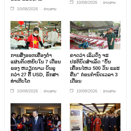
10/08/2026
ຂ່າວສານ
10/08/2026
ຂ່າວສານ
ການສົ່ງອອກເຄື່ອງຕ່ຳ
ຄາດວ່າ ເລິມດົ່ງ ຈະ
ແຜ່ນຕັດຫຍິບໃນ 7 ເດືອນ
ປະຕິບັດສຳເລັດ “ບັ້ນ
ຂອງ ຫວຽດນາມ ບັນລຸ
ເຄື່ອນໄຫວ 500 ວັນ ແລະ
ກວ່າ 27 ຕື້ USD, ຮັກສາ
ຄືນ” ກ່ອນກຳນົດເວລາ 3
ທ່າເຕີບໂຕ
ເດືອນ
10/08/2026
10/08/2026
ຂ່າວສານ
ຂ່າວສານ