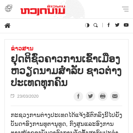
ຂ່າວສານ
ຢຸດ​ຕິ​ຊົ່ວ​ຄາວການ​ເຂົ້າ​ເມືອງ​
ຫວຽດ​ນາມສຳ​ລັບ ​ຊາວ​ຕ່າງ​
ປະ​ເທດທຸກ​ຄົນ
23/03/2020
ກະຊວງການຕ່າງປະເທດໄດ້ແຈ້ງຂໍ້ຕົກລົງນີ້ໄປຍັງ
ບັນດາອົງການທຸຕານຸທູດ, ກົງສູນແລະອົງການ
ຕາງໜ້າຂອງບັນດາອົງການຈັດຕັ້ງສາກົນປະຈຳ