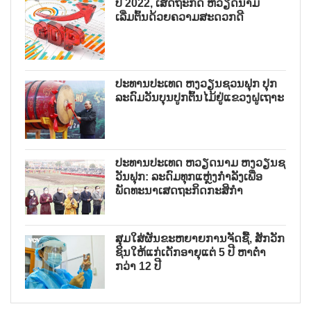
ປີ 2022, ເສດຖະກິດ ຫວຽດນາມ
ເລີ່ມຕົ້ນດ້ວຍຄວາມສະດວກດີ
ປະທານປະເທດ ຫງວຽນຊວນຟຸກ ປຸກ
ລະດົມວັນບຸນປູກຕົ້ນໄມ້ຢູ່ແຂວງຝູເຖາະ
ປະທານປະເທດ ຫວຽດນາມ ຫງວຽນຊ
ວັນຟຸກ: ລະດົມທຸກແຫຼ່ງກຳລັງເພື່ອ
ພັດທະນາເສດຖະກິດກະສິກຳ
ສຸມໃສ່ຜັນຂະຫຍາຍການຈັດຊື້, ສັກວັກ
ຊິນໃຫ້ແກ່ເດັກອາຍຸແຕ່ 5 ປີ ຫາຕ່ຳ
ກວ່າ 12 ປີ