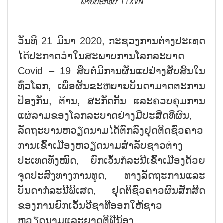
ພາບປະກອບ: TTXVN
ວັນທີ 21 ມີນາ 2020, ກະຊວງການຕ່າງປະເທດ
ໄດ້ປະກາດວ່າໃນສະພາບການໂລກລະບາດ
Covid – 19 ສືບຕໍ່ມີການຜັນແປຢ່າງສັບສົນໃນ
ທົ່ວໂລກ, ເພື່ອຜັນຂະຫຍາຍບັນດາມາດຕະການ
ປ້ອງກັນ, ຕ້ານ, ສະກັດກັ້ນ ແລະຄວບຄຸມການ
ແຜ່ລາມຂອງໂລກລະບາດຢ່າງມີປະສິດທິຜົນ,
ລັດຖະບານຫວຽດນາມໄດ້ຕົກລົງຢຸດຕິດຊົ່ວຄາວ
ການເຂົ້າເມືອງຫວຽດນາມສຳລັບຊາວຕ່າງ
ປະເທດທັງໝົດ, ຍົກເວັ້ນກໍລະນີເຂົ້າເມືອງດ້ວຍ
ຈຸດປະສົງທາງການທູດ, ທາງລັດຖະການແລະ
ບັນດາກໍລະນີພິເສດ, ຢຸດຕິຊົ່ວຄາວຜົນສັກສິດ
ຂອງການຍົກເວັ້ນວີຊາທີ່ອອກໃຫ້ຊາວ
ຫວຽດນາມແລະຍາດຕິພີ່ນ້ອງ.