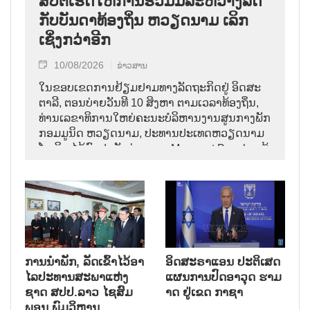
ສືບ​ຕໍ່​ເຮັດ​ໃຫ້​ການ​ຮ່ວມມື​ລະ​ຫວ່າງ​ລັດ
ກັບ​ບັນ​ດາ​ທ້ອງ​ຖິ່ນ ຫວຽດ​ນາມ ເລິກ​
ເຊິ່ງກວ່າ​ອີກ
10/08/2026
ຂ່າວສານ
ໃນ​ຂອບ​ເຂດ​ການ​ຢ້ຽມ​ຢາ​ມ​ທາງ​ລັດ​ຖະ​ກິດ​ຢູ່ ອິດ​ສະ​
ຕາ​ລີ, ຕອນ​ບ່າຍ​ວັນ​ທີ 10 ສິງ​ຫາ ຕາມ​ເວ​ລາ​ທ້ອງ​ຖິ່ນ,
ທ່ານ​ເລ​ຂາ​ທິ​ການ​ໃຫຍ່ຄະ​ນະ​ບໍ​ລິ​ຫານ​ງານ​ສູນ​ກາງ​ພັກ​
ກອມ​ມູ​ນິດ ຫວຽດ​ນາມ, ປ​ະ​ທານ​ປະ​ເທດ​ຫວຽດ​ນາມ
ໂຕ​ເລິມ ໄດ້​ພົບ​ປະ​ກັບ​ທ່ານ​ນາງ Margaret Beazley ຜູ້​
ວ່າ​ການ​ລັດ New South Wales.
ການ​ນຳ​ພັກ​, ລັດ​ເຂົ້າ​ໄວ້​ອາ​
ອິດສະຣາແອນ ປະຕິເສດ
ໄລ​ປະ​ທານ​ສະ​ພາ​ແຫ່ງ​
ແຜນການປົດອາວຸດ ຮາມ
ຊາດ ສ​ປ​ປ.ລາວ ໄຊ​ສົມ​
າດ ຢູ່ເຂດ ກາຊາ
ພອນ ພົມ​ວິ​ຫານ