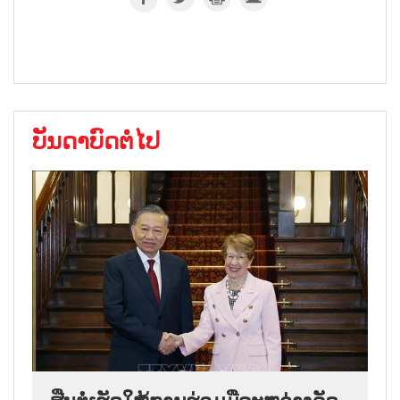
ບັນດາບົດຕໍ່ໄປ