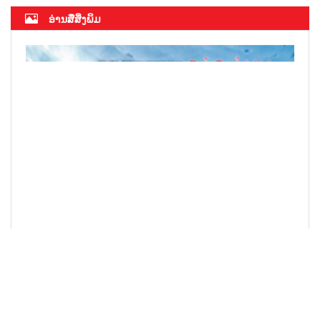
ອ່ານສື່ສິ່ງພິມ