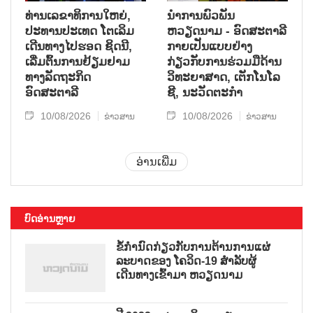
ທ່ານເລຂາທິການໃຫຍ່,
ນຳການພົວພັນ
ປະທານປະເທດ ໂຕເລິມ
ຫວຽດນາມ - ອົດສະຕາລີ
ເດີນທາງໄປຮອດ ຊິດນີ,
ກາຍເປັນແບບຢ່າງ
ເລີ່ມຕົ້ນການຢ້ຽມຢາມ
ກ່ຽວກັບການຮ່ວມມືດ້ານ
ທາງລັດຖະກິດ
ວິທະຍາສາດ, ເຕັກໂນໂລ
ອົດສະຕາລີ
ຊີ, ນະວັດຕະກຳ
10/08/2026
10/08/2026
ຂ່າວສານ
ຂ່າວສານ
ອ່ານເພີ່ມ
ບົດອ່ານຫຼາຍ
ຂໍ້ກຳນົດກ່ຽວກັບການຕ້ານການແຜ່
ລະບາດຂອງ ໂຄວິດ-19 ສຳລັບຜູ້
ເດີນທາງເຂົ້າມາ ຫວຽດນາມ