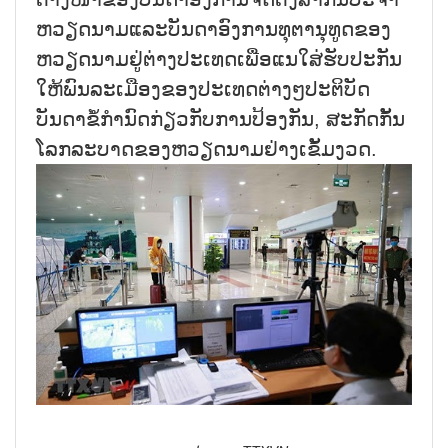
ຫວຽດນາມແລະບັນດາອົງການທຸຕານຸທູດຂອງ
ຫວຽດນາມຢູ່ຕ່າງປະເທດເພື່ອແນໃສ່ຮັບປະກັນ
ໃຫ້ພົນລະເມືອງຂອງປະເທດຕ່າງໆປະຕິບັດ
ບັນດາຂໍ້ກຳນົດກ່ຽວກັບການປ້ອງກັນ, ສະກັດກັ້ນ
ໂລກລະບາດຂອງຫວຽດນາມຢ່າງເຂັ້ມງວດ.