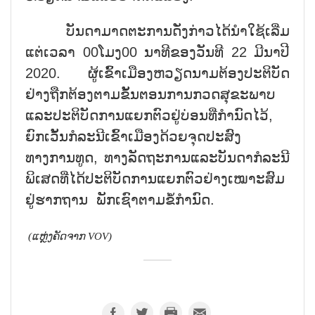
ບັນດາມາດຕະການດັ່ງກ່າວໄດ້ນຳໃຊ້ເລີ່ມ
ແຕ່ເວລາ 00ໂມງ00 ນາທີຂອງວັນທີ 22 ມີນາປີ
2020. ຜູ້ເຂົ້າເມືອງຫວຽດນາມຕ້ອງປະຕິບັດ
ຢ່າງຖືກຕ້ອງຕາມຂັ້ນຕອນການກວດສຸຂະພາບ
ແລະປະຕິບັດການແຍກຕົວຢູ່ບ່ອນທີ່ກຳນົດໄວ້,
ຍົກເວັ້ນກໍລະນີເຂົ້າເມືອງດ້ວຍຈຸດປະສົງ
ທາງການທູດ, ທາງລັດຖະການແລະບັນດາກໍລະນີ
ພິເສດທີ່ໄດ້ປະຕິບັດການແຍກຕົວຢ່າງເໝາະສົມ
ຢູ່ຮາກຖານ ພັກເຊົາຕາມຂໍ້ກຳນົດ.
(ແຫຼ່ງຄັດຈາກ
VOV)