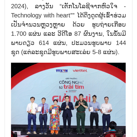
2024),
ລາງວັນ
“
ເຕັກໂນໂລຊີຈາກຫົວໃຈ
-
Technology with heart”
”
ໄດ້ດຶງດູດຜູ້ເຂົ້າຮ່ວມ
ເປັນຈໍານວນຫຼວງຫຼາຍ ດ້ວຍ ຮູບຖ່າຍເກືອບ
1
.
700
ແຜ່ນ ແລະ ວີດີໂອ
87
ຜົນງານ
,
ໃນນັ້ນມີ
ພາບດຽວ
614
ແຜ່ນ
,
ປະມວນຮູບພາບ
144
ຊຸດ (ແຕ່ລະຊຸດມີຮູບພາບສະເລ່ຍ
5-8
ແຜ່ນ
).