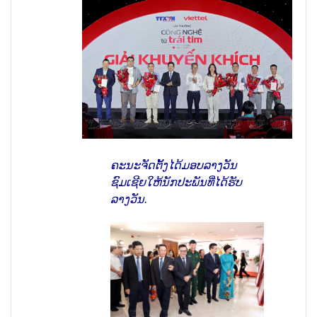
ຄະນະຈັດຕັ້ງໄດ້ມອບລາງວັນ
ຊົມເຊີຍໃຫ້ນັກປະພັນທີ່ໄດ້ຮັບ
ລາງວັນ.