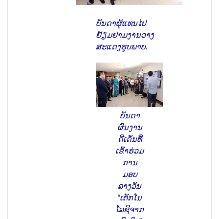
ບັນດາຜູ້ແທນໄປ
ຢ້ຽມຢາມງານວາງ
ສະແດງຮູບພາບ.
ບັນດາ
ຜົນງານ
ດີເດັ່ນທີ່
ເຂົ້າຮ່ວມ
ການ
ມອບ
ລາງວັນ
“ເຕັກໂນ
ໂລຊີຈາກ