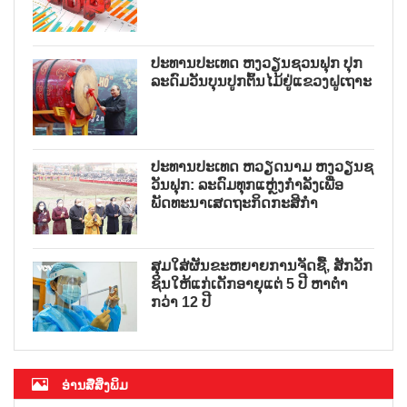
ປະທານປະເທດ ຫງວຽນຊວນຟຸກ ປຸກ
ລະດົມວັນບຸນປູກຕົ້ນໄມ້ຢູ່ແຂວງຝູເຖາະ
ປະທານປະເທດ ຫວຽດນາມ ຫງວຽນຊ
ວັນຟຸກ: ລະດົມທຸກແຫຼ່ງກຳລັງເພື່ອ
ພັດທະນາເສດຖະກິດກະສິກຳ
ສຸມໃສ່ຜັນຂະຫຍາຍການຈັດຊື້, ສັກວັກ
ຊິນໃຫ້ແກ່ເດັກອາຍຸແຕ່ 5 ປີ ຫາຕ່ຳ
ກວ່າ 12 ປີ
ອ່ານສື່ສິ່ງພິມ