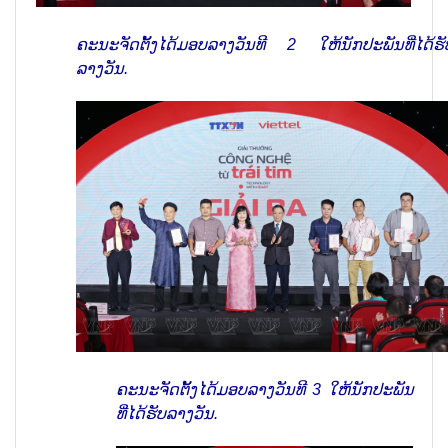
ຄະນະຈັດຕັ້ງໄດ້ມອບລາງວັນທີ 2 ໃຫ້ນັກປະພັນທີ່ໄດ້ຮັ
ລາງວັນ.
ຄະນະຈັດຕັ້ງໄດ້ມອບລາງວັນທີ 3 ໃຫ້ນັກປະພັນ
ທີ່ໄດ້ຮັບລາງວັນ.