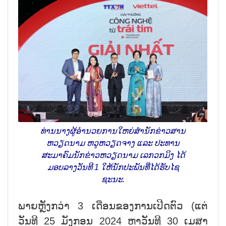
ທ່ານນາງຜູ້ອຳນວຍການໃຫຍ່ສຳນັກຂ່າວສານ
ຫວຽດນາມ ຫວູຫວຽດຈາງ ແລະ ປະທານ
ສະມາຄົມນັກຂ່າວຫວຽດນາມ ເລກວກມິງ ໄດ້
ມອບລາງວັນທີ 1 ໃຫ້ນັກປະພັນທີ່ໄດ້ຮັບໄຊ
ຊະນະ.
ພາຍຫຼັງກວ່າ
3
ເດືອນຂອງການເປີດຕົວ (ແຕ່
ວັນທີ
25
ມັງກອນ
2024
ຫາວັນທີ
30
ເມສາ