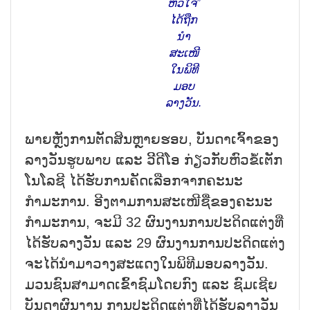
ຫົວໃຈ”
ໄດ້ຖືກ
ນຳ
ສະເໜີ
ໃນພິທີ
ມອບ
ລາງວັນ.
ພາຍຫຼັງ​ການ​ຕັດສິນ​ຫຼາຍ​ຮອບ
,
ບັນດາ​ເຈົ້າ​ຂອງ​
ລາງວັນ​ຮູບ​ພາບ ​ແລະ ວິີດີ​ໂອ​ ກ່ຽວ​ກັບ​ຫົວ​ຂໍ້​ເຕັກ​
ໂນ​ໂລ​ຊີ​ ໄດ້​ຮັບ​ການ​ຄັດ​ເລືອກ​ຈາກ​ຄະນະ​
ກຳມະການ​. ອີງ​ຕາມ​ການ​ສະ​ເໜີ​ຊື່​ຂອງ​ຄະ​ນະ​
ກຳມະການ
,
ຈະມີ 32 ຜົນງານການປະດິດແຕ່ງ​ທີ່​
ໄດ້​ຮັບ​ລາງວັນ ແລະ 29 ຜົນງານການປະດິດແຕ່ງ​
ຈະໄດ້ນຳມາ​ວາງ​ສະ​ແດງ​ໃນ​ພິ​ທີ​ມອບ​ລາງວັນ.
ມວນ​ຊົນ​ສາມາດ​ເຂົ້າ​ຊົມ​ໂດຍ​ກົງ ​ແລະ ຊົມ​ເຊີຍ​
ບັນດາ​ຜົນງານ ການປະດິດແຕ່ງ​ທີ່​ໄດ້​ຮັບ​ລາງວັນ ​