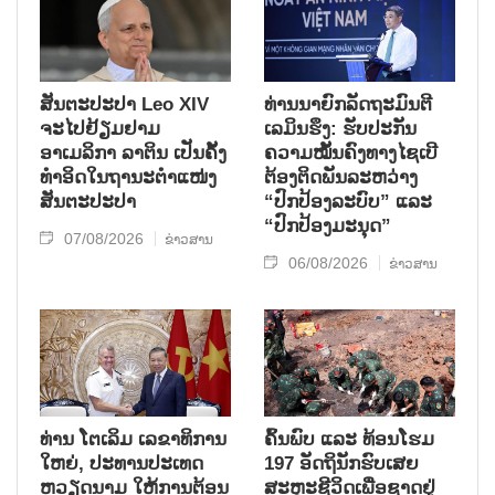
ສັນຕະປະປາ Leo XIV
ທ່ານນາຍົກລັດຖະມົນຕີ
ຈະໄປຢ້ຽມຢາມ
ເລມິນຮຶງ: ຮັບປະກັນ
ອາເມລິກາ ລາຕິນ ເປັນຄັ້ງ
ຄວາມໝັ້ນຄົງທາງໄຊເບີ
ທຳອິດໃນຖານະຕຳແໜ່ງ
ຕ້ອງຕິດພັນລະຫວ່າງ
ສັນຕະປະປາ
“ປົກປ້ອງລະບົບ” ແລະ
“ປົກປ້ອງມະນຸດ”
07/08/2026
ຂ່າວສານ
06/08/2026
ຂ່າວສານ
ທ່ານ ໂຕ​ເລິມ ເລ​ຂາ​ທິ​ການ​
ຄົ້ນ​ພົບ ແລະ ທ້ອນ​ໂຮມ
ໃຫຍ່, ປະ​ທານ​ປະ​ເທດ ​
197 ອັດ​ຖິ​ນັກ​ຮົບ​ເສຍ​
ຫວຽດ​ນາມ ໃຫ້​ການ​ຕ້ອນ​
ສະຫຼະ​ຊີ​ວິດ​ເພື່ອ​ຊາດ​ຢູ່​