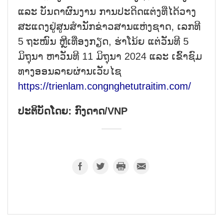
ແລະ ບັນດາ​ຜົນງານ ການປະດິດແຕ່ງ​ທີ່​ໄດ້​ວາງ
ສະ​ແດງ​ຢູ່​ສູນສຳນັກ​ຂ່າວສານ​ແຫ່ງ​ຊາດ, ເລກ​ທີ
5 ຖະໜົນ ຫຼີເທື່ອງກຽດ
,
ຮ່າ​ໂນ້ຍ ​ແຕ່​ວັນ​ທີ 5
ມິຖຸນາ ຫາ​ວັນ​ທີ 11 ມິຖຸນາ 2024 ​ແລະ ​ເຂົ້າ​ຊົມ​
ທາງ​ອອນ​ລາຍ​ຜ່ານເວັບໄຊ
https://trienlam.congnghetutraitim.com/
ປະຕິບັດໂດຍ: ກົງດາດ/
VNP