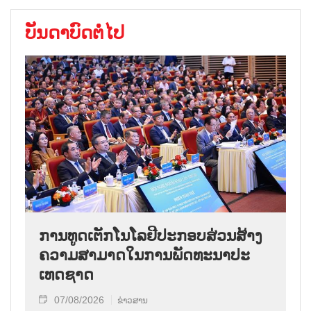
ບັນດາບົດຕໍ່ໄປ
ການ​ທູດ​ເຕັກ​ໂນ​ໂລ​ຢີ​ປະ​ກອບ​ສ່ວນ​ສ້າງ​
ຄວາມ​ສາ​ມາດ​ໃນ​ການ​ພັດ​ທະ​ນາ​ປະ​
ເທດ​ຊາດ
07/08/2026
ຂ່າວສານ