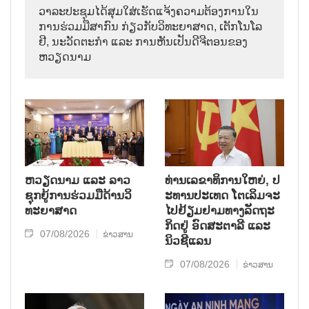
ວາ​ລະ​ປະ​ຊຸມ​ໄດ້​ສຸມ​ໃສ່​ເຮັດ​ແຈ້ງ​ຄວາມ​ຕ້ອງ​ການ​ໃນ​
ການ​ຮ່ວມ​ມື​ສາ​ກົນ ກ່ຽວ​ກັບ​ວິ​ທະ​ຍາ​ສາດ, ເຕັກ​ໂນ​ໂລ​
ຢີ, ນະ​ວັດ​ຕະ​ກຳ ແລະ ການ​ຫັນ​ເປັນ​ດີ​ຈີ​ຕອນ​ຂອງ
ຫວຽດ​ນາມ
ຫວຽດ​ນາມ ແລະ ລາວ​
ທ່ານ​ເລ​ຂາ​ທິ​ການ​ໃຫຍ່, ປ​
ຊຸກ​ຍູ້​ການ​ຮ່ວມ​ມື​ດ້ານວ​ິ​
ະ​ທານ​ປະ​ເທດ ໂຕ​ເລິມ​ຈະ​
ທະ​ຍາ​ສາດ
ໄປ​ຢ້ຽມ​ຢາມ​ທາງ​ລັດ​ຖະ​
ກິດ​ຢູ່ ອົດ​ສະ​ຕາ​ລີ ແລະ
07/08/2026
ຂ່າວສານ
ນິວ​ຊີ​ແລນ
07/08/2026
ຂ່າວສານ