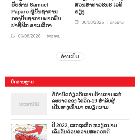
ຮັບ​ທ່ານ Samuel
ສວນ​ສາ​ທາ​ລະ​ນະ ເລ​ທິ​
Paparo ຜູ້​ບັນ​ຊາ​ການ
ຣຽງ
ກອງ​ບັນ​ຊາ​ການພາກ​ພື້ນ​
06/08/2026
ຂ່າວສານ
ປາ​ຊີ​ຟິກ ອາ​ເມ​ລິ​ກາ
06/08/2026
ຂ່າວສານ
ອ່ານເພີ່ມ
ບົດອ່ານຫຼາຍ
ຂໍ້ກຳນົດກ່ຽວກັບການຕ້ານການແຜ່
ລະບາດຂອງ ໂຄວິດ-19 ສຳລັບຜູ້
ເດີນທາງເຂົ້າມາ ຫວຽດນາມ
ປີ 2022, ເສດຖະກິດ ຫວຽດນາມ
ເລີ່ມຕົ້ນດ້ວຍຄວາມສະດວກດີ