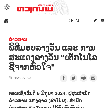
ຂ່າວສານ
ພິທີມອບລາງວັນ ແລະ ການ
ສະແດງລາງວັນ “ເຕັກໂນໂລ
ຊີຈາກຫົວໃຈ”
06/06/2024
ຕອນເຊົ້າວັນທີ 5 ມິຖຸນາ 2024, ຢູ່ສູນສຳນັກ
ຂ່າວສານ ແຫ່ງຊາດ (ຮ່າໂນ້ຍ), ສຳນັກ
ຂ່າວສານ ຫວຽດນາມ ໄດ້ສົມທົບກັບກຸ່ມ