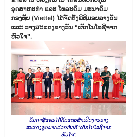
ອຸດສາຫະກຳ ແລະ ໂທລະຄົມ ມະນາຄົມ
ກອງທັບ (Viettel) ໄດ້ຈັດຕັ້ງພິທີມອບລາງວັນ
ແລະ ວາງສະແດງລາງວັນ “ເຕັກໂນໂລຊີຈາກ
ຫົວໃຈ”.
ບັນດາຜູ້ແທນໄດ້ຕັດແຖບຜ້າເປີດງານວາງ
ສະແດງຮູບພາບດ້ວຍຫົວຂໍ້ “ເຕັກໂນໂລຊີຈາກ
ຫົວໃຈ”.