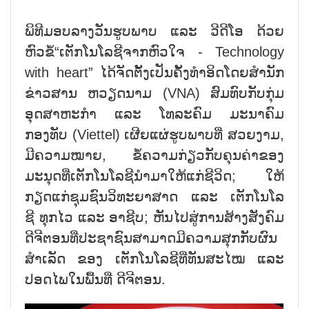
ພິທີມອບລາງວັນຮູບພາບ ແລະ ວີດີໂອ ດ້ວຍ
ຫົວຂໍ້
“
ເຕັກໂນໂລຊີຈາກຫົວໃຈ -
Technology
with heart”
ໄດ້ຈັດຕັ້ງເປັນຄັ້ງທຳອິດໂດຍສຳນັກ
ຂ່າວສານ ຫວຽດນາມ
(
VNA)
ສົມທົບກັບກຸ່ມ
ອຸດສາຫະກຳ ແລະ ໂທລະຄົມ ມະນາຄົມ
ກອງທັບ (
Viettel)
ເຜີຍແຜ່ຮູບພາບທີ່ ສວຍງາມ
,
ມີຄວາມໝາຍ, ຂໍ້ຄວາມກ່ຽວກັບຄຸນຄ່າຂອງ
ມະນຸດທີ່ເຕັກໂນໂລຊີນໍາມາໃຫ້ແກ່ຊີວິດ
;
ໃຫ້
ກຽດແກ່ຊຸມຊົນວິທະຍາສາດ ແລະ ເຕັກໂນໂລ
ຊີ
ທຸກໄວ ແລະ ອາຊີບ
;
ຫັນໄປສູ່ການສ້າງສັງຄົມ
ດີຈີຕອນ
ທີ່ປະຊາຊົນສາມາດມີຄວາມສຸກກັບຜົນ
ສໍາເລັດ ຂອງ ເຕັກໂນໂລຊີທີ່ທັນສະໄໝ ແລະ
ປອດໄພໃນພື້ນທີ່ ດີຈີຕອນ.