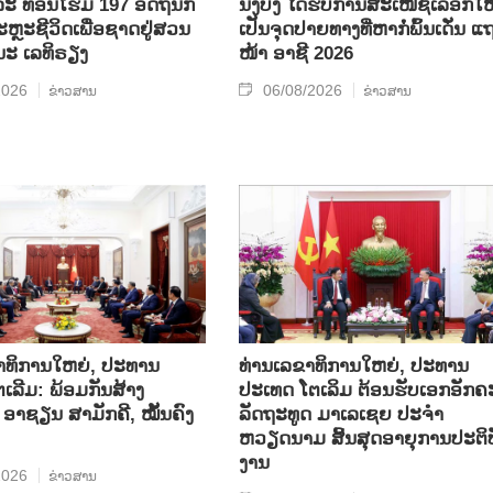
ລະ ທ້ອນ​ໂຮມ 197 ອັດ​ຖິ​ນັກ​
ນີງບິ່ງ ໄດ້ຮັບການສະເໜີຊື່ເລືອກໃຫ
ຼະ​ຊີ​ວິດ​ເພື່ອ​ຊາດ​ຢູ່​ສວນ​
ເປັນຈຸດປາຍທາງທີ່ຫາກໍ່ພົ້ນເດັ່ນ ແ
ນະ ເລ​ທິ​ຣຽງ
ໜ້າ ອາຊີ 2026
2026
06/08/2026
ຂ່າວສານ
ຂ່າວສານ
າທິການໃຫຍ່, ປະທານ
ທ່ານເລຂາທິການໃຫຍ່, ປະທານ
ເລີມ: ພ້ອມກັນສ້າງ
ປະເທດ ໂຕເລິມ ຕ້ອນຮັບເອກອັກຄ
ອາຊຽນ ສາມັກຄີ, ໝັ້ນຄົງ
ລັດຖະທູດ ມາເລເຊຍ ປະຈຳ
ຫວຽດນາມ ສິ້ນສຸດອາຍຸການປະຕິບ
ງານ
2026
ຂ່າວສານ