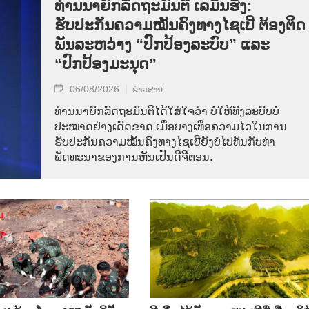
ທ່ານນາຍົກລັດຖະມົນຕີ ເລມິນຮຶງ:
ຮັບປະກັນຄວາມໝັ້ນຄົງທາງໄຊເບີ ຕ້ອງຕິດ
ພັນລະຫວ່າງ “ປົກປ້ອງລະບົບ” ແລະ
“ປົກປ້ອງມະນຸດ”
06/08/2026
ຂ່າວສານ
ທ່ານນາຍົກລັດຖະມົນຕີໄດ້ໃສ່ໃຈວ່າ ບໍ່ໃຫ້ທັງລະບົບບໍ່
ປະໝາດຢ່າງເດັດຂາດ ເມື່ອບາງເທື່ອຄວາມໄວໃນການ
ຮັບປະກັນຄວາມໝັ້ນຄົງທາງໄຊເບີຍັງບໍ່ໄປທັນກັບທ່າ
ພັດທະນາຂອງການຫັນເປັນດີຈີຕອນ.