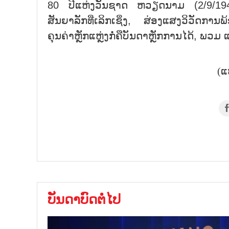
80 ປີແຫ່ງວັນຊາດ ຫວຽດນາມ (2/9/1945
ສັນຍາລັກທີ່ເລິກເຊິ່ງ, ສ່ອງແສງວິວັດກາ
ຄຸນຄ່າຫຼັກແຫຼ່ງກໍ່ຄືບັນດາຫຼັກການໄດ້, ພວ
(ແ
ບັນດາບົດຕໍ່ໄປ