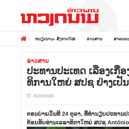
ຫວຽດນາມ- ສັງກາດໃໝ່
ຂ່າວສານ
ສາລະຄະ
ຂ່າວສານ
ປະ​ທານ​ປະ​ເທດ ເລືອງ​ເກື່ອງ 
ທິ​ການ​ໃຫຍ່ ສ​ປ​ຊ ຢ່າງ​ເປັ
25/10/2025
ຕອນບ່າຍວັນທີ 24 ຕຸລາ, ທີ່ທຳນຽບປະທານປ
ຕ້ອນຮັບທ່ານເລຂາທິກາໃຫຍ່ ສປຊ António