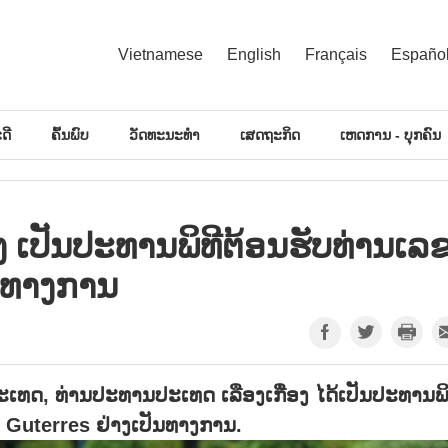
Vietnamese
English
Français
Españo
ດີ
ຄົ້ນພົບ
ວັດທະນະທຳ
ເສດຖະກິດ
ເຫດການ - ບຸກຄົນ
ເປັນ​ປະ​ທານ​ພິ​ທີ​ຕ້ອນ​ຮັບ​ທ່ານ​ເລ​ຂ
ນ​ທາງ​ການ
ະເທດ, ທ່ານປະທານປະເທດ ເລືອງເກື່ອງ ໄດ້ເປັນປະທານພິ
 Guterres ຢ່າງເປັນທາງການ.