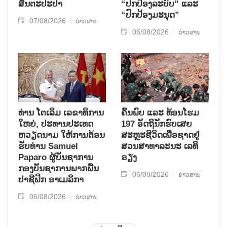
ສັນຕະປະປາ
“ປົກປ້ອງລະບົບ” ແລະ
“ປົກປ້ອງມະນຸດ”
07/08/2026
ຂ່າວສານ
06/08/2026
ຂ່າວສານ
ທ່ານ ໂຕ​ເລິມ ເລ​ຂາ​ທິ​ການ​
ຄົ້ນ​ພົບ ແລະ ທ້ອນ​ໂຮມ
ໃຫຍ່, ປະ​ທານ​ປະ​ເທດ ​
197 ອັດ​ຖິ​ນັກ​ຮົບ​ເສຍ​
ຫວຽດ​ນາມ ໃຫ້​ການ​ຕ້ອນ​
ສະຫຼະ​ຊີ​ວິດ​ເພື່ອ​ຊາດ​ຢູ່​
ຮັບ​ທ່ານ Samuel
ສວນ​ສາ​ທາ​ລະ​ນະ ເລ​ທິ​
Paparo ຜູ້​ບັນ​ຊາ​ການ
ຣຽງ
ກອງ​ບັນ​ຊາ​ການພາກ​ພື້ນ​
06/08/2026
ຂ່າວສານ
ປາ​ຊີ​ຟິກ ອາ​ເມ​ລິ​ກາ
06/08/2026
ຂ່າວສານ