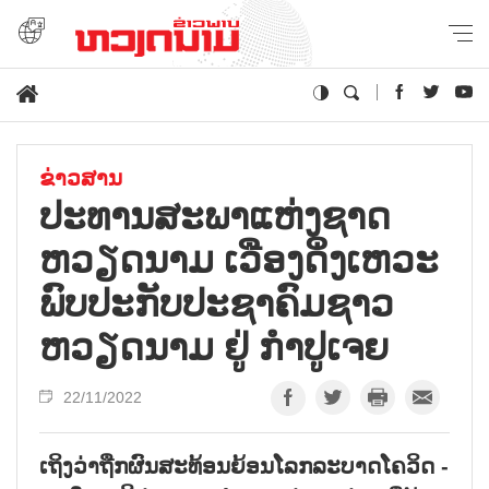
ຂ່າວສານ
ປະທານສະພາແຫ່ງຊາດ
ຫວຽດນາມ ເວືອງດິ່ງເຫວະ
ພົບປະກັບປະຊາຄົມຊາວ
ຫວຽດນາມ ຢູ່ ກຳປູເຈຍ
22/11/2022
ເຖິງວ່າຖືກຜົນສະທ້ອນຍ້ອນໂລກລະບາດໂຄວິດ -