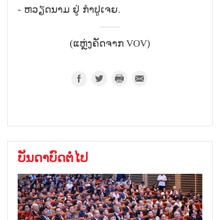
- ຫວຽດນາມ ຢູ່ ກຳປູເຈຍ.
(ແຫຼ່ງຄັດຈາກ VOV)
ບັນດາບົດຕໍ່ໄປ