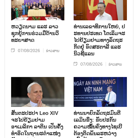
ຫວຽດ​ນາມ ແລະ ລາວ​
ທ່ານ​ເລ​ຂາ​ທິ​ການ​ໃຫຍ່, ປ​
ຊຸກ​ຍູ້​ການ​ຮ່ວມ​ມື​ດ້ານວ​ິ​
ະ​ທານ​ປະ​ເທດ ໂຕ​ເລິມ​ຈະ​
ທະ​ຍາ​ສາດ
ໄປ​ຢ້ຽມ​ຢາມ​ທາງ​ລັດ​ຖະ​
ກິດ​ຢູ່ ອົດ​ສະ​ຕາ​ລີ ແລະ
07/08/2026
ຂ່າວສານ
ນິວ​ຊີ​ແລນ
07/08/2026
ຂ່າວສານ
ສັນຕະປະປາ Leo XIV
ທ່ານນາຍົກລັດຖະມົນຕີ
ຈະໄປຢ້ຽມຢາມ
ເລມິນຮຶງ: ຮັບປະກັນ
ອາເມລິກາ ລາຕິນ ເປັນຄັ້ງ
ຄວາມໝັ້ນຄົງທາງໄຊເບີ
ທຳອິດໃນຖານະຕຳແໜ່ງ
ຕ້ອງຕິດພັນລະຫວ່າງ