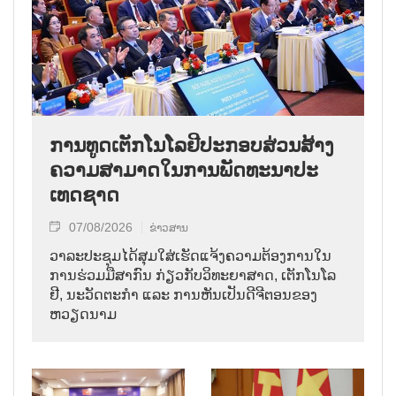
ການ​ທູດ​ເຕັກ​ໂນ​ໂລ​ຢີ​ປະ​ກອບ​ສ່ວນ​ສ້າງ​
ຄວາມ​ສາ​ມາດ​ໃນ​ການ​ພັດ​ທະ​ນາ​ປະ​
ເທດ​ຊາດ
07/08/2026
ຂ່າວສານ
ວາ​ລະ​ປະ​ຊຸມ​ໄດ້​ສຸມ​ໃສ່​ເຮັດ​ແຈ້ງ​ຄວາມ​ຕ້ອງ​ການ​ໃນ​
ການ​ຮ່ວມ​ມື​ສາ​ກົນ ກ່ຽວ​ກັບ​ວິ​ທະ​ຍາ​ສາດ, ເຕັກ​ໂນ​ໂລ​
ຢີ, ນະ​ວັດ​ຕະ​ກຳ ແລະ ການ​ຫັນ​ເປັນ​ດີ​ຈີ​ຕອນ​ຂອງ
ຫວຽດ​ນາມ