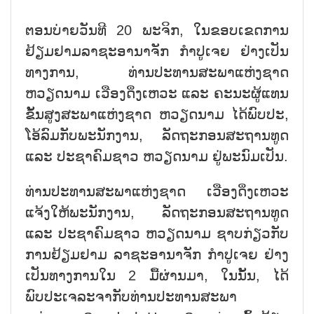
ຕອນບ່າຍວັນທີ 20 ພະຈິກ, ໃນຂອບເຂດການ
ຢ້ຽມຢາມລາຊະອານາຈັກ ກຳປູເຈຍ ຢ່າງເປັນ
ທາງການ, ທ່ານປະທານສະພາແຫ່ງຊາດ
ຫວຽດນາມ ເວືອງດິ່ງເຫວະ ແລະ ຄະນະຜູ້ແທນ
ຂັ້ນສູງສະພາແຫ່ງຊາດ ຫວຽດນາມ ໄດ້ພົບປະ,
ໂອ້ລົມກັບພະນັກງານ, ລັດຖະກອນສະຖານທູດ
ແລະ ປະຊາຄົມຊາວ ຫວຽດນາມ ຢູ່ພະນົມເປັນ.
ທ່ານປະທານສະພາແຫ່ງຊາດ ເວືອງດິ່ງເຫວະ
ແຈ້ງໃຫ້ພະນັກງານ, ລັດຖະກອນສະຖານທູດ
ແລະ ປະຊາຄົມຊາວ ຫວຽດນາມ ຊາບກ່ຽວກັບ
ການຢ້ຽມຢາມ ລາຊະອານາຈັກ ກຳປູເຈຍ ຢ່າງ
ເປັນທາງການໃນ 2 ມື້ຜ່ານມາ, ໃນນັ້ນ, ໄດ້
ພົບປະເຈລະຈາກັບທ່ານປະທານສະພາ