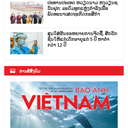
ປະທານປະເທດ ຫວຽດນາມ ຫງວຽນຊ
ວັນຟຸກ: ລະດົມທຸກແຫຼ່ງກຳລັງເພື່ອ
ພັດທະນາເສດຖະກິດກະສິກຳ
ສຸມໃສ່ຜັນຂະຫຍາຍການຈັດຊື້, ສັກວັກ
ຊິນໃຫ້ແກ່ເດັກອາຍຸແຕ່ 5 ປີ ຫາຕ່ຳ
ກວ່າ 12 ປີ
ອ່ານສື່ສິ່ງພິມ