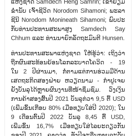
ແຫ່ງຊາດ Samdech Heng Samrin; ເຂົ້າຢ້ຽມ
ຂ່ຳນັບ ເຈົ້າຊີວິດ Norodom Sihamoni; ພະລາ
ຊີນີ Norodom Monineath Sihamoni; ພົບປະ
ກັບທ່ານປະທານສະພາສູງ Samdech Say
Chhum ແລະ ທ່ານນາຍົກລັດຖະມົນຕີ Hunsen.
ທ່ານປະທານສະພາແຫ່ງຊາດ ໃຫ້ຮູ້ວ່າ: ເຖິງວ່າ
ຖືກຜົນສະທ້ອນຍ້ອນໂລກລະບາດໂຄວິດ - 19
ໃນ 2 ປີຜ່ານມາ, ກໍ່ຕາມແຕ່ການຮ່ວມມືດ້ານ
ເສດຖະກິດສອງຝ່າຍ ຫວຽດນາມ - ກຳປູເຈຍ
ຍັງບັນລຸໄດ້ຫຼາຍຜົນງານທີ່ໜ້າຊຶ່ມຊົມ. ວົງເງິນ
ການຄ້າສອງສົ້ນປີ 2021 ບັນລຸກ່ວາ 9,5 ຕື້ USD
(ເພີ່ມຂຶ້ນເກືອບ 80% ເມື່ອທຽບໃສ່ປີ 2020); ໃນ
9 ເດືອນຕົ້ນປີ 2022 ບັນລຸ 8,45 ຕື້ USD,
ເພີ່ມຂຶ້ນ 16,7% ເມື່ອທຽບໃສ່ໄລຍະດຽວກັນ
ຂອງປີ 2021, ຄາດວ່າ, ທັງປີຈະລື່ນກາຍລະດັບ