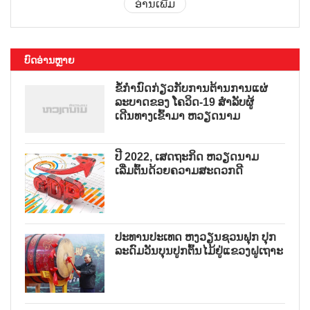
ອ່ານເພີ່ມ
ບົດອ່ານຫຼາຍ
ຂໍ້ກຳນົດກ່ຽວກັບການຕ້ານການແຜ່
ລະບາດຂອງ ໂຄວິດ-19 ສຳລັບຜູ້
ເດີນທາງເຂົ້າມາ ຫວຽດນາມ
ປີ 2022, ເສດຖະກິດ ຫວຽດນາມ
ເລີ່ມຕົ້ນດ້ວຍຄວາມສະດວກດີ
ປະທານປະເທດ ຫງວຽນຊວນຟຸກ ປຸກ
ລະດົມວັນບຸນປູກຕົ້ນໄມ້ຢູ່ແຂວງຝູເຖາະ