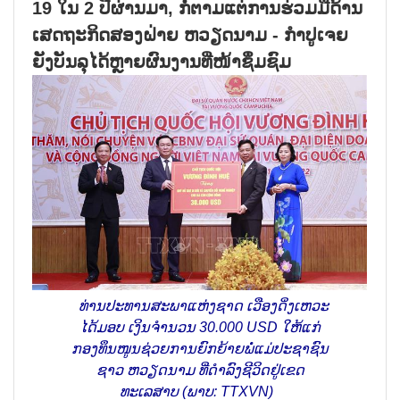
19 ໃນ 2 ປີຜ່ານມາ, ກໍ່ຕາມແຕ່ການຮ່ວມມືດ້ານ
ເສດຖະກິດສອງຝ່າຍ ຫວຽດນາມ - ກຳປູເຈຍ
ຍັງບັນລຸໄດ້ຫຼາຍຜົນງານທີ່ໜ້າຊຶ່ມຊົມ
ທ່ານປະທານສະພາແຫ່ງຊາດ ເວືອງດິ່ງເຫວະ
ໄດ້ມອບ ເງິນຈຳນວນ 30.000 USD ໃຫ້ແກ່
ກອງທຶນໜູນຊ່ວຍການຍົກຍ້າຍພໍ່ແມ່ປະຊາຊົນ
ຊາວ ຫວຽດນາມ ທີ່ດຳລົງຊີວິດຢູ່ເຂດ
ທະເລສາບ (ພາບ: TTXVN)