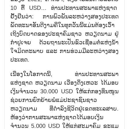
10 ຕື້ USD… ທ່ານປະທານສະພາແຫ່ງຊາດ
ຢັ້ງຢືນວ່າ: ການພົວພັນລະຫວ່າງສອງປະເທດ
ພັດທະນາອັນດີງາມຄືໃນທຸກວັນນີ້ແມ່ນຕ້ອງເວົ້າ
ເຖິງບົດບາດຂອງປະຊາຄົມຊາວ ຫວຽດນາມ ຢູ່
ກຳປູເຈຍ ດ້ວຍຖານະເປັນຂົວເຊື່ອມຕໍ່ແຫ່ງນ້ຳ
ໃຈມິດຕະພາບ ແລະ ການຮ່ວມມືລະຫວ່າງສອງ
ປະເທດ.
ເນື່ອງໃນໂອກາດນີ້, ທ່ານປະທານສະພາ
ແຫ່ງຊາດ ຫວຽດນາມ ເວືອງດິ່ງເຫວະ ໄດ້ມອບ
ເງິນຈຳນວນ 30.000 USD ໃຫ້ແກ່ກອງທຶນໜູນ
ຊ່ວຍການຍົກຍ້າຍພໍ່ແມ່ປະຊາຊົນຊາວ
ຫວຽດນາມ ທີ່ດຳລົງຊີວິດຢູ່ເຂດທະເລສາບ.
ຫ້ອງວ່າການສະພາແຫ່ງຊາດໄດ້ມອບເງິນ
ຈຳນວນ 5.000 USD ໃຫ້ແກ່ສະມາຄົມ ຂະແມ