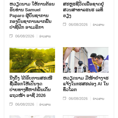
ຫວຽດ​ນາມ ໃຫ້​ການ​ຕ້ອນ​
ສະຫຼະ​ຊີ​ວິດ​ເພື່ອ​ຊາດ​ຢູ່​
ຮັບ​ທ່ານ Samuel
ສວນ​ສາ​ທາ​ລະ​ນະ ເລ​ທິ​
Paparo ຜູ້​ບັນ​ຊາ​ການ
ຣຽງ
ກອງ​ບັນ​ຊາ​ການພາກ​ພື້ນ​
06/08/2026
ຂ່າວສານ
ປາ​ຊີ​ຟິກ ອາ​ເມ​ລິ​ກາ
06/08/2026
ຂ່າວສານ
ນີງບິ່ງ ໄດ້ຮັບການສະເໜີ
ຫວຽດນາມ ມີໜ້າຢ່າງຈະ
ຊື່ເລືອກໃຫ້ເປັນຈຸດ
ແຈ້ງໃນກະສະຟອງ AI ໃນ
ປາຍທາງທີ່ຫາກໍ່ພົ້ນເດັ່ນ
ທົ່ວໂລກ
ແຖວໜ້າ ອາຊີ 2026
06/08/2026
ຂ່າວສານ
06/08/2026
ຂ່າວສານ