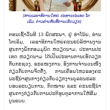
(ທ່ານເລຂາທິການໃຫຍ່, ປະທານປະເທດ ໂຕ
ເລິມ, ກ່າວຄຳເຫັນທີ່ການເຮັດວຽກ)
ຕອນ​ເຊົ້າ​ວັນ​ທີ 13 ພຶດ​ສະ​ພາ, ຢ​ູ່ ຮ່າ​ໂນ້ຍ, ທ່ານ
ໂຕ​ເລິມ, ເລ​ຂາ​ທິ​ການ​ໃຫຍ່​ຄະ​ນະ​ບໍ​ລິ​ຫານ​ງາ​ນ​
ສູນ​ກາງ​ພັກ​ກອມ​ມູ​ນິດ ຫວຽດ​ນາມ, ປະ​ທານ​ປະ​
ເທດ ຫວຽດ​ນາມ ໄດ້​​ເປັນ​ປະ​ທານ​ການ​ເຮັດ​ວຽກ​
ກັບ​ກະ​ຊວງ, ຂະ​ແໜງ​ກາ​ນ, ອົງ​ການ​ຈຳ​ນວນ​ໜຶ່ງ
ກ່ຽວ​ກັບການ​ຈັດ​ຕັ້ງ, ​ການເຄື່ອນ​ໄຫວ​ຂອງ​ຄະ​
ນະ​ຊີ້​ນຳ​ສູນ​ກາງກ່ຽວ​ກັບ​ວຽກ​ງານບູ​ລະ​ນະລະ​
ບອບ​ລະ​ບຽບ​ການ, ກົດ​ໝາຍ ແລະ ຄະ​ນະ​ຊີ້​ນຳ​
ສູນ​ກາງກ່ຽວ​ກັບ​ການປະ​ຕິ​ຮູບ​​​ຕຸ​ລາ​ການ​ໃຫ້​ສົມ​
ບູນ​ແບບ.