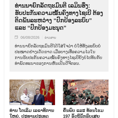
ທ່ານນາຍົກລັດຖະມົນຕີ ເລມິນຮຶງ:
ຮັບປະກັນຄວາມໝັ້ນຄົງທາງໄຊເບີ ຕ້ອງ
ຕິດພັນລະຫວ່າງ “ປົກປ້ອງລະບົບ”
ແລະ “ປົກປ້ອງມະນຸດ”
06/08/2026
ຂ່າວສານ
ທ່ານນາຍົກລັດຖະມົນຕີໄດ້ໃສ່ໃຈວ່າ ບໍ່ໃຫ້ທັງລະບົບບໍ່
ປະໝາດຢ່າງເດັດຂາດ ເມື່ອບາງເທື່ອຄວາມໄວໃນ
ການຮັບປະກັນຄວາມໝັ້ນຄົງທາງໄຊເບີຍັງບໍ່ໄປທັນກັບ
ທ່າພັດທະນາຂອງການຫັນເປັນດີຈີຕອນ.
ທ່ານ ໂຕ​ເລິມ ເລ​ຂາ​ທິ​ການ​
ຄົ້ນ​ພົບ ແລະ ທ້ອນ​ໂຮມ
ໃຫຍ່, ປະ​ທານ​ປະ​ເທດ ​
197 ອັດ​ຖິ​ນັກ​ຮົບ​ເສຍ​