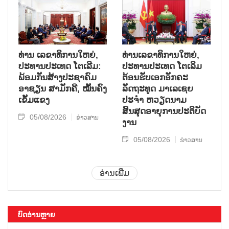
ທ່ານ ເລຂາທິການໃຫຍ່,
ທ່ານເລຂາທິການໃຫຍ່,
ປະທານປະເທດ ໂຕເລີມ:
ປະທານປະເທດ ໂຕເລິມ
ພ້ອມກັນສ້າງປະຊາຄົມ
ຕ້ອນຮັບເອກອັກຄະ
ອາຊຽນ ສາມັກຄີ, ໝັ້ນຄົງ
ລັດຖະທູດ ມາເລເຊຍ
ເຂັ້ມແຂງ
ປະຈຳ ຫວຽດນາມ
ສິ້ນສຸດອາຍຸການປະຕິບັດ
05/08/2026
ຂ່າວສານ
ງານ
05/08/2026
ຂ່າວສານ
ອ່ານເພີ່ມ
ບົດອ່ານຫຼາຍ