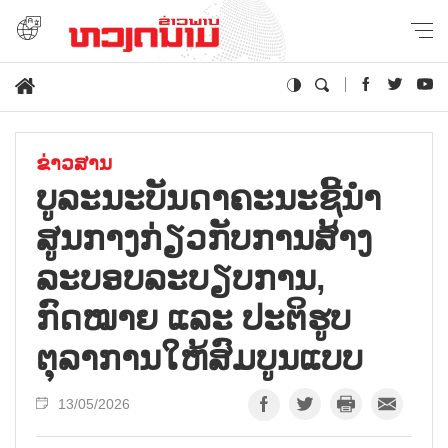
ຂ່າວສານ
ບູລະນະບັນດາຄະນະຊີ້ນຳ
ສູນກາງກ່ຽວກັບການສ້າງ
ລະບອບລະບຽບການ,
ກົດໝາຍ ແລະ ປະຕິຮູບ
ຕຸລາການໃຫ້ສົມບູນແບບ
13/05/2026