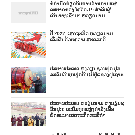
ຂໍ້ກຳນົດກ່ຽວກັບການຕ້ານການແຜ່
ລະບາດຂອງ ໂຄວິດ-19 ສຳລັບຜູ້
ເດີນທາງເຂົ້າມາ ຫວຽດນາມ
ປີ 2022, ເສດຖະກິດ ຫວຽດນາມ
ເລີ່ມຕົ້ນດ້ວຍຄວາມສະດວກດີ
ປະທານປະເທດ ຫງວຽນຊວນຟຸກ ປຸກ
ລະດົມວັນບຸນປູກຕົ້ນໄມ້ຢູ່ແຂວງຝູເຖາະ
ປະທານປະເທດ ຫວຽດນາມ ຫງວຽນຊ
ວັນຟຸກ: ລະດົມທຸກແຫຼ່ງກຳລັງເພື່ອ
ພັດທະນາເສດຖະກິດກະສິກຳ