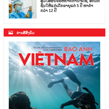
ສຸມໃສ່ຜັນຂະຫຍາຍການຈັດຊື້, ສັກວັກ
ຊິນໃຫ້ແກ່ເດັກອາຍຸແຕ່ 5 ປີ ຫາຕ່ຳ
ກວ່າ 12 ປີ
ອ່ານສື່ສິ່ງພິມ