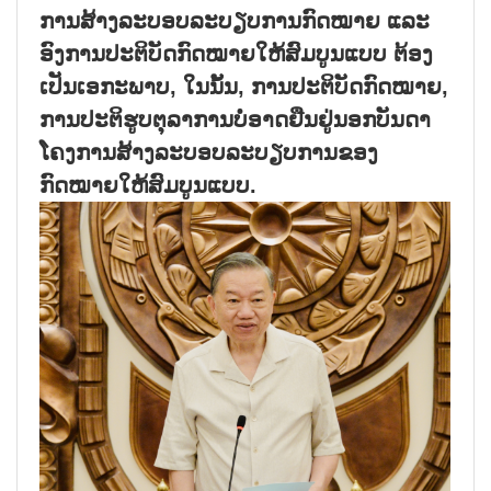
ການສ້າງລະບອບລະບຽບການກົດໝາຍ ແລະ
ອົງການປະຕິບັດກົດໝາຍໃຫ້ສົມບູນແບບ ຕ້ອງ
ເປັນເອກະພາບ, ໃນນັ້ນ, ການປະຕິບັດກົດໝາຍ,
ການປະຕິຮູບຕຸລາການບໍ່ອາດຢືນຢູ່ນອກບັນດາ
ໂຄງການສ້າງລະບອບລະບຽບການຂອງ
ກົດໝາຍໃຫ້ສົມບູນແບບ.