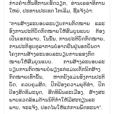
ກ່າວ​ຄ​ຳ​ເຫັນ​ທີ່​ການ​ເຮັດ​ວຽກ, ທ່ານ​ເລ​ຂາ​ທິ​ການ​
ໃຫຍ່, ປະ​ທານ​ປະ​ເທດ ໂຕ​ເລິມ, ຊີ້​ແຈ້ງວ່າ:
“ການ​ສ້າງ​ລະ​ບອບ​ລະ​ບຽບ​ການ​ກົດ​ໝາຍ ແລະ
ອົງ​ການ​ປະ​ຕິ​ບັດ​ກົດ​ໝາຍ​ໃຫ້​ສົມ​ບູນ​ແບບ ຕ້ອງ​
ເປັນ​ເອ​ກະ​ພາບ, ໃນ​ນັ້ນ, ການ​ປະ​ຕິ​ບັດ​ກົດ​ໝາຍ,
ການ​ປະ​ຕິ​ຮູບ​ຕຸ​ລາ​ການບໍ່​ອາດຢືນ​ຢູ່ນອກ​ບັນ​ດາ​
ໂຄງ​ການ​ສ້າງ​ລະ​ບອ​ບ​ລະ​ບຽບ​ການ​ຂອງ​ກົດ​
ໝາຍ​ໃຫ້​ສົມ​ບູນ​ແບບ. ການ​ສ້າງ​ລະ​ບອບ​ລະ​
ບຽບ​ການ​ກົດ​ໝາຍບໍ່​ພຽງ​ແຕ່​ແມ່ນ​ເຕັກ​ນິກ​ສ້າງ​
ກົດ​ໝາຍ​ເທົ່າ​ນັ້ນ, ຫາກ​ຍັງ​ແມ່ນ​ອົງ​ການ​ປະ​ຕິ​
ບັດ, ຄວບ​ຄຸມ​ສິດ, ປົກ​ປ້ອງ​ຄວາມ​ຍຸ​ຕິ​ທຳ, ປົກ​
ປ້ອງ​ສິດ​ທິ​ມະ​ນຸດ, ສິດທິ​ພົນ​ລະ​ເມືອງ, ສ້າງ​ສະ​
ພາບ​ແວດ​ລ້ອມ​ດ້ານ​ນິ​ຕິ​ກຳ​ໃຫ້​ມີ​ສະ​ຖຽ​ນ​ລະ​
ພາບ, ຈະ​ແຈ້ງ, ປອດ​ໄພ​ໃຫ້​ແກ່​ການ​ພັດ​ທະ​ນາ”.