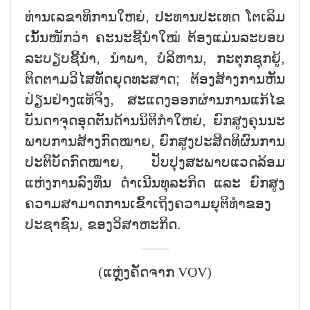
ທ່ານ​ເລ​ຂາ​ທິ​ການ​ໃຫຍ່, ປະ​ທານ​ປະ​ເທດ ໂຕ​ເລິມ
ເນັ້ນ​ໜັກ​ວ່າ ຄະ​ນະຊີ້​ນຳ​ໃໝ່ ຕ້ອງ​ແມ່ນລະ​ບອ​ບ​
ລະ​ບ​ຽບ​ຊີ້​ນຳ, ນຳ​ພາ, ບໍ​ລິ​ຫານ, ກ​ະ​ຕຸກ​ຊຸກ​ຍູ້,
ຕິດ​ຕາມ​ວິ​ໄສ​ທັດ​ຍຸດ​ທະ​ສາດ; ຕ້ອງ​ສ້າງ​ການ​ຫັນ​
ປ່ຽນ​ຢ່າງ​ແທ້​ຈິງ, ສະ​ແດງ​ອອກ​ຜ່ານ​ການ​ແກ້​ໄຂ​
ບັນ​ດາ​ຈຸດອ​ຸດ​ຕັນ​ດ້ານ​ນິ​ຕິ​ກຳ​ໃຫຍ່, ຍົກ​ສູງ​ຄຸນ​ນະ​
ພາບ​ການ​ສ້າງ​ກົດ​ໝາຍ, ຍົກ​ສູງ​ປະ​ສິດ​ທິ​ຜົນ​ການ​
ປະ​ຕິ​ບັດ​ກົດ​ໝາຍ, ປັບ​ປຸງ​ສະ​ພາບ​ແວດ​ລ້ອມ​
ແຫ່ງ​ການ​ລົງ​ທຶນ ດຳ​ເນີນ​ທຸ​ລະ​ກິດ ແລະ ຍົກ​ສູງ​
ຄວາມ​ສາ​ມາດ​ການເຂົ້າ​ເຖິງຄວາມ​ຍຸ​ຕິ​ທຳ​ຂອງ​
ປະ​ຊາ​ຊົນ, ຂອງວິ​ສາ​ຫະ​ກິດ.
(ແຫຼ່ງຄັດຈາກ VOV)