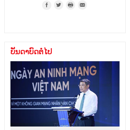
ບັນດາບົດຕໍ່ໄປ