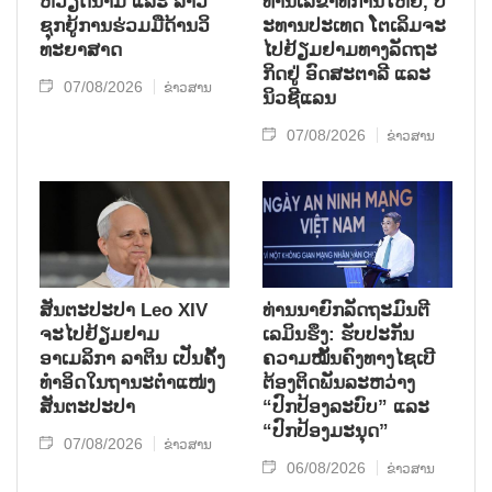
ຫວຽດ​ນາມ ແລະ ລາວ​
ທ່ານ​ເລ​ຂາ​ທິ​ການ​ໃຫຍ່, ປ​
ຊຸກ​ຍູ້​ການ​ຮ່ວມ​ມື​ດ້ານວ​ິ​
ະ​ທານ​ປະ​ເທດ ໂຕ​ເລິມ​ຈະ​
ທະ​ຍາ​ສາດ
ໄປ​ຢ້ຽມ​ຢາມ​ທາງ​ລັດ​ຖະ​
ກິດ​ຢູ່ ອົດ​ສະ​ຕາ​ລີ ແລະ
07/08/2026
ຂ່າວສານ
ນິວ​ຊີ​ແລນ
07/08/2026
ຂ່າວສານ
ສັນຕະປະປາ Leo XIV
ທ່ານນາຍົກລັດຖະມົນຕີ
ຈະໄປຢ້ຽມຢາມ
ເລມິນຮຶງ: ຮັບປະກັນ
ອາເມລິກາ ລາຕິນ ເປັນຄັ້ງ
ຄວາມໝັ້ນຄົງທາງໄຊເບີ
ທຳອິດໃນຖານະຕຳແໜ່ງ
ຕ້ອງຕິດພັນລະຫວ່າງ
ສັນຕະປະປາ
“ປົກປ້ອງລະບົບ” ແລະ
“ປົກປ້ອງມະນຸດ”
07/08/2026
ຂ່າວສານ
06/08/2026
ຂ່າວສານ