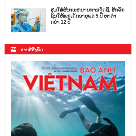
ສຸມໃສ່ຜັນຂະຫຍາຍການຈັດຊື້, ສັກວັກ
ຊິນໃຫ້ແກ່ເດັກອາຍຸແຕ່ 5 ປີ ຫາຕ່ຳ
ກວ່າ 12 ປີ
ອ່ານສື່ສິ່ງພິມ