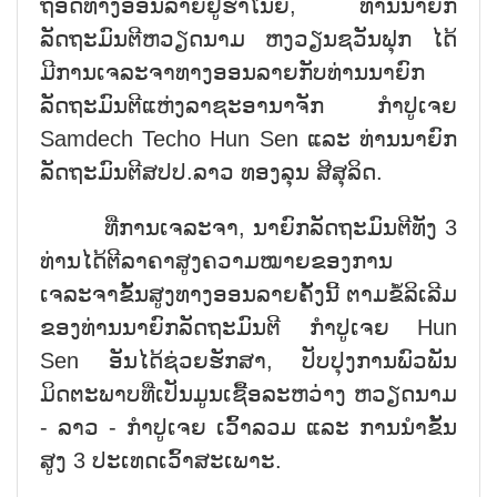
ຖອດທາງອອນລາຍຢູ່ຮ່າໂນ້ຍ, ທ່ານນາຍົກ
ລັດຖະມົນຕີຫວຽດນາມ ຫງວຽນຊວັນຟຸກ ໄດ້
ມີການເຈລະຈາທາງອອນລາຍກັບທ່ານນາຍົກ
ລັດຖະມົນຕີແຫ່ງລາຊະອານາຈັກ ກຳປູເຈຍ
Samdech Techo Hun Sen ແລະ ທ່ານນາຍົກ
ລັດຖະມົນຕີສປປ.ລາວ ທອງລຸນ ສີສຸລິດ.
ທີ່ການເຈລະຈາ, ນາຍົກລັດຖະມົນຕີທັງ 3
ທ່ານໄດ້ຕີລາຄາສູງຄວາມໝາຍຂອງການ
ເຈລະຈາຂັ້ນສູງທາງອອນລາຍຄັ້ງນີ້ ຕາມຂໍ້ລິເລີມ
ຂອງທ່ານນາຍົກລັດຖະມົນຕີ ກຳປູເຈຍ Hun
Sen ອັນໄດ້ຊ່ວຍຮັກສາ, ປັບປຸງການພົວພັນ
ມິດຕະພາບທີ່ເປັນມູນເຊື້ອລະຫວ່າງ ຫວຽດນາມ
- ລາວ - ກຳປູເຈຍ ເວົ້າລວມ ແລະ ການນຳຂັ້ນ
ສູງ 3 ປະເທດເວົ້າສະເພາະ.