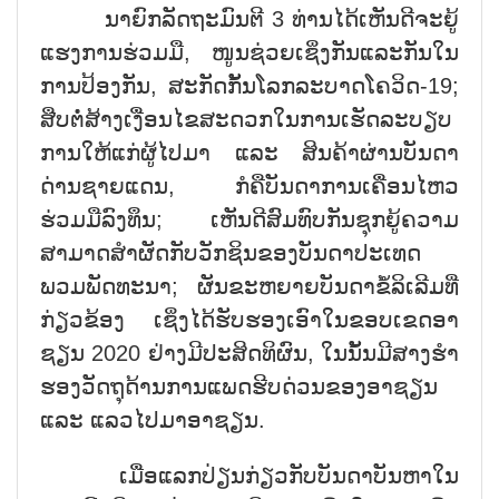
ນາຍົກລັດຖະມົນຕີ 3 ທ່ານໄດ້ເຫັນດີຈະຍູ້
ແຮງການຮ່ວມມື, ໜູນຊ່ວຍເຊິ່ງກັນແລະກັນໃນ
ການປ້ອງກັນ, ສະກັດກັ້ນໂລກລະບາດໂຄວິດ-19;
ສືບຕໍ່ສ້າງເງື່ອນໄຂສະດວກໃນການເຮັດລະບຽບ
ການໃຫ້ແກ່ຜູ້ໄປມາ ແລະ ສິນຄ້າຜ່ານບັນດາ
ດ່ານຊາຍແດນ, ກໍຄືບັນດາການເຄື່ອນໄຫວ
ຮ່ວມມືລົງທຶນ; ເຫັນດີສົມທົບກັນຊຸກຍູ້ຄວາມ
ສາມາດສຳຜັດກັບວັກຊິນຂອງບັນດາປະເທດ
ພວມພັດທະນາ; ຜັນຂະຫຍາຍບັນດາຂໍ້ລິເລີມທີ່
ກ່ຽວຂ້ອງ ເຊິ່ງໄດ້ຮັບຮອງເອົາໃນຂອບເຂດອາ
ຊຽນ 2020 ຢ່າງມີປະສິດທິຜົນ, ໃນນັ້ນມີສາງຮຳ
ຮອງວັດຖຸດ້ານການແພດຮີບດ່ວນຂອງອາຊຽນ
ແລະ ແລວໄປມາອາຊຽນ.
ເມື່ອແລກປ່ຽນກ່ຽວກັບບັນດາບັນຫາໃນ