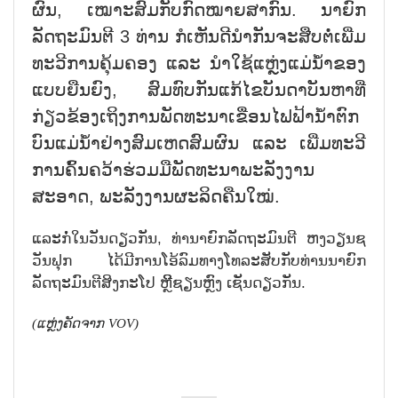
ຜົນ, ເໝາະສົມກັບກົດໝາຍສາກົນ. ນາຍົກ
ລັດຖະມົນຕີ 3 ທ່ານ ກໍເຫັນດີນຳກັນຈະສືບຕໍ່ເພີ່ມ
ທະວີການຄຸ້ມຄອງ ແລະ ນຳໃຊ້ແຫຼ່ງແມ່ນ້ຳຂອງ
ແບບຍືນຍົງ, ສົມທົບກັນແກ້ໄຂບັນດາບັນຫາທີ່
ກ່ຽວຂ້ອງເຖິງການພັດທະນາເຂື່ອນໄຟຟ້ານ້ຳຕົກ
ບົນແມ່ນ້ຳຢ່າງສົມເຫດສົມຜົນ ແລະ ເພີ່ມທະວີ
ການຄົ້ນຄວ້າຮ່ວມມືພັດທະນາພະລັງງານ
ສະອາດ, ພະລັງງານຜະລິດຄືນໃໝ່.
ແລະກໍ່ໃນວັນດຽວກັນ, ທ່ານາຍົກລັດຖະມົນຕີ ຫງວຽນຊ
ວັນຟຸກ ໄດ້ມີການໂອ້ລົມທາງໂທລະສັບກັບທ່ານນາຍົກ
ລັດຖະມົນຕີສິງກະໂປ ຫຼີິຊຽນຫຼົງ ເຊັນດຽວກັນ.
(
ແຫຼ່ງຄັດຈາກ
VOV)