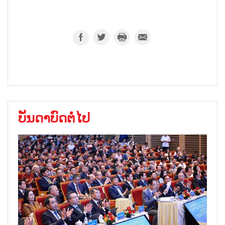
ບັນດາບົດຕໍ່ໄປ