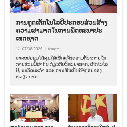
ການ​ທູດ​ເຕັກ​ໂນ​ໂລ​ຢີ​ປະ​ກອບ​ສ່ວນ​ສ້າງ​
ຄວາມ​ສາ​ມາດ​ໃນ​ການ​ພັດ​ທະ​ນາ​ປະ​
ເທດ​ຊາດ
07/08/2026
ຂ່າວສານ
ວາ​ລະ​ປະ​ຊຸມ​ໄດ້​ສຸມ​ໃສ່​ເຮັດ​ແຈ້ງ​ຄວາມ​ຕ້ອງ​ການ​ໃນ​
ການ​ຮ່ວມ​ມື​ສາ​ກົນ ກ່ຽວ​ກັບ​ວິ​ທະ​ຍາ​ສາດ, ເຕັກ​ໂນ​ໂລ​
ຢີ, ນະ​ວັດ​ຕະ​ກຳ ແລະ ການ​ຫັນ​ເປັນ​ດີ​ຈີ​ຕອນ​ຂອງ
ຫວຽດ​ນາມ