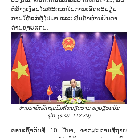
ຕໍ່ສ້າງເງື່ອນໄຂສະດວກໃນການເຮັດລະບຽບ
ການໃຫ້ແກ່ຜູ້ໄປມາ ແລະ ສິນຄ້າຜ່ານບັນດາ
ດ່ານຊາຍແດນ.
ທ່ານນາຍົກລັດຖະມົນຕີຫວຽດນາມ ຫງວຽນຊວັນ
ຟຸກ.
(ພາບ: TTXVN)
ຕອນເຊົ້າວັນທີ 10 ມີນາ, ຈາກສະຖານທີ່ຖ່າຍ