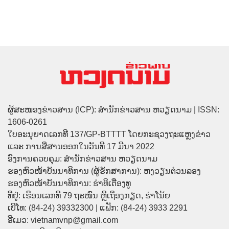
ຜູ້ສະໜອງຂ່າວສານ (ICP): ສຳນັກຂ່າວສານ ຫວຽດນາມ | ISSN:
1606-0261
ໃບອະນຸຍາດເລກທີ 137/GP-BTTTT ໂດຍກະຊວງຖະແຫຼງຂ່າວ
ແລະ ການສື່ສານອອກໃນວັນທີ 17 ມີນາ 2022
ອົງການຄວບຄຸມ: ສຳນັກຂ່າວສານ ຫວຽດນາມ
ຮອງຫົວໜ້າບັນນາທິການ (ຜູ້ຮັກສາການ): ຫງວຽນຕ໋ວນລອງ
ຮອງຫົວໜ້າບັນນາທິການ: ຮ່າທິເຕື່ອງທູ
ທີ່ຢູ່: ເຮືອນເລກທີ 79 ຖະໜົນ ຫຼີເຖື່ອງກຽດ, ຮ່າໂນ້ຍ
ເບີໂທ: (84-24) 39332300 | ແຟັກ: (84-24) 3933 2291
ອີເມວ: vietnamvnp@gmail.com