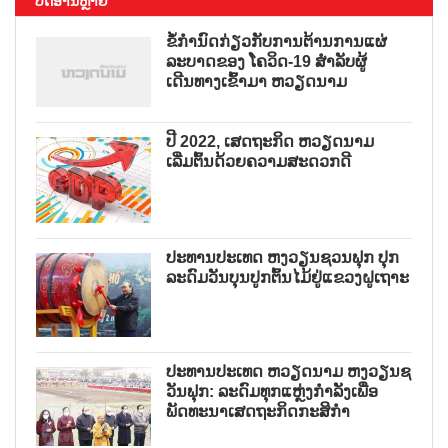
ບົດອ່ານຫຼາຍ
ຂໍ້ກຳນົດກ່ຽວກັບການຕ້ານການແຜ່
ລະບາດຂອງ ໂຄວິດ-19 ສຳລັບຜູ້
ເດີນທາງເຂົ້າມາ ຫວຽດນາມ
ປີ 2022, ເສດຖະກິດ ຫວຽດນາມ
ເລີ່ມຕົ້ນດ້ວຍຄວາມສະດວກດີ
ປະທານປະເທດ ຫງວຽນຊວນຟຸກ ປຸກ
ລະດົມວັນບຸນປູກຕົ້ນໄມ້ຢູ່ແຂວງຝູເຖາະ
ປະທານປະເທດ ຫວຽດນາມ ຫງວຽນຊ
ວັນຟຸກ: ລະດົມທຸກແຫຼ່ງກຳລັງເພື່ອ
ພັດທະນາເສດຖະກິດກະສິກຳ