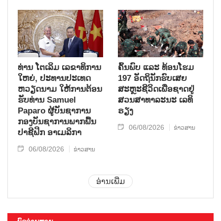
ທ່ານ ໂຕ​ເລິມ ເລ​ຂາ​ທິ​ການ​
ຄົ້ນ​ພົບ ແລະ ທ້ອນ​ໂຮມ
ໃຫຍ່, ປະ​ທານ​ປະ​ເທດ ​
197 ອັດ​ຖິ​ນັກ​ຮົບ​ເສຍ​
ຫວຽດ​ນາມ ໃຫ້​ການ​ຕ້ອນ​
ສະຫຼະ​ຊີ​ວິດ​ເພື່ອ​ຊາດ​ຢູ່​
ຮັບ​ທ່ານ Samuel
ສວນ​ສາ​ທາ​ລະ​ນະ ເລ​ທິ​
Paparo ຜູ້​ບັນ​ຊາ​ການ
ຣຽງ
ກອງ​ບັນ​ຊາ​ການພາກ​ພື້ນ​
06/08/2026
ຂ່າວສານ
ປາ​ຊີ​ຟິກ ອາ​ເມ​ລິ​ກາ
06/08/2026
ຂ່າວສານ
ອ່ານເພີ່ມ