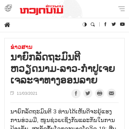
ຂ່າວສານ
ນາຍົກລັດຖະມົນຕີ
ຫວຽດນາມ-ລາວ-ກຳປູເຈຍ
ເຈລະຈາທາງອອນລາຍ
11/03/2021
ນາຍົກລັດຖະມົນຕີ 3 ທ່ານໄດ້ເຫັນດີຈະຍູ້ແຮງ
ການຮ່ວມມື, ໜູນຊ່ວຍເຊິ່ງກັນແລະກັນໃນການ
ປ້ອງກັນ, ສະກັດກັ້ນໂລກລະບາດໂຄວິດ-19; ສືບ