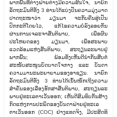
ພາກພື້ນທີ່ຕ່າງຝ່າຍຕ່າງມີຄວາມສົນໃຈ, ນາຍົກ
ລັດຖະມົນຕີທັງ 3 ທ່ານໄດ້ແບ່ງປັນຄວາມມຸ່ງມາດ
ປາດຖະໜາວ່າ ມຽນມາ ຈະກັບຄືນສູ່ເປັນ
ປົກກະຕິໂດຍໄວ, ແກ້ໄຂຄວາມບໍ່ລົງລອຍກັນ
ຜ່ານການເຈລະຈາສັນຕິພາບ, ເພື່ອຜົນ
ປະໂຫຍດຂອງ ມຽນມາ, ເພື່ອສະພາບ
ແວດລ້ອມແຫ່ງສັນຕິພາບ, ສະຖຽນລະພາບຢູ່
ພາກພື້ນ; ພ້ອມທັງເຫັນດີນຳກັນສືບຕໍ່
ສະໜັບສະໜູນບົດບາດໃຈກາງ ແລະ ບັນດາ
ຄວາມມານະພະຍາຍາມຂອງອາຊຽນ. ນາຍົກ
ລັດຖະມົນຕີທັງ 3 ທ່ານໄດ້ເນັ້ນໜັກເຖິງຄວາມ
ສຳຄັນຂອງເລື່ອງຮັກສາສັນຕິພາບ, ສະຖຽນລະ
ພາບຢູ່ທະເລຕາເວັນອອກ; ເຫັນດີສົມທົບກັນສ້າງ
ກົດແຫ່ງການປະພຶດຂອງບັນດາຝ່າຍຢູ່ທະເລ
ຕາເວັນອອກ (COC) ຢ່າງແທດຈິງ, ມີປະສິດທິ