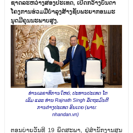
ຊາດ​ລະ​ຫວ່າງ​ສອງ​ປະ​ເທດ, ເປີດກວ້າງ​ບັນ​ດາ​
ໂຄງ​ການ​ຮ່ວມ​ມື​ບຳ​ລຸງ​ສ້າງ​ຊັບ​ພະ​ຍາ​ກອນ​ມະ​
ນຸດ​ມີ​ຄຸນ​ນະ​ພາບ​ສູງ.
ທ່ານ​ເລ​ຂາ​ທິ​ການ​ໃຫຍ່, ປະ​ທາ​ນ​ປະ​ເທດ ໂຕ​
ເລິມ ແລະ ທ່ານ Rajnath Singh ​ລັດ​ຖະ​ມົນ​ຕີ​
ການ​ຕ່າງ​ປະ​ເທດ ອິນ​ເດຍ (ພາບ:
nhandan.vn)
ຕອນ​ບ່າຍ​ວັນ​ທີ 19 ພຶດ​ສະ​ພາ, ຢູ່​ສຳ​ນັກ​ງານ​ສູນ​