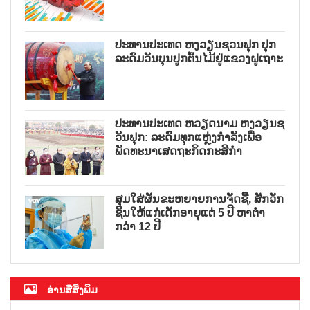
ປະທານປະເທດ ຫງວຽນຊວນຟຸກ ປຸກ
ລະດົມວັນບຸນປູກຕົ້ນໄມ້ຢູ່ແຂວງຝູເຖາະ
ປະທານປະເທດ ຫວຽດນາມ ຫງວຽນຊ
ວັນຟຸກ: ລະດົມທຸກແຫຼ່ງກຳລັງເພື່ອ
ພັດທະນາເສດຖະກິດກະສິກຳ
ສຸມໃສ່ຜັນຂະຫຍາຍການຈັດຊື້, ສັກວັກ
ຊິນໃຫ້ແກ່ເດັກອາຍຸແຕ່ 5 ປີ ຫາຕ່ຳ
ກວ່າ 12 ປີ
ອ່ານສື່ສິ່ງພິມ