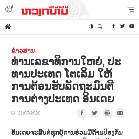
ຂ່າວສານ
ທ່ານ​ເລ​ຂາ​ທິ​ການ​ໃຫຍ່, ປະ​
ທານ​ປະ​ເທດ ໂຕ​ເລິມ ໃຫ້​
ການ​ຕ້ອນ​ຮັບ​ລັດ​ຖະ​ມົນ​ຕີ​
ການ​ຕ່າງ​ປະ​ເທດ ອິນ​ເດຍ
21/05/2026
ອິນ​ເດຍ​ຈະ​ສືບ​ຕໍ່​ຊຸກ​ຍູ້​ການ​ຮ່ວມ​ມື​ດ້ານ​ປ້ອງ​ກັນ​