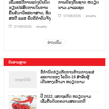
ເພີ່ມ​ທະ​ວີ​ການ​ແບ່​ງ​ປັນ​ບົດ​
ການ​ປ້ອງ​ກັນ​ຊາດ ຫວຽດ​
ຮຽນ​ປະ​ສົບ​ການ​ໃນ​ການ​
ນາມ-ມາ​ເລ​ເຊຍ
ຄົ້ນ​ຄ້​ວາ​ວິ​ທະ​ຍາ​ສາດ, ທິດ​
07/08/2026
ຂ່າວສານ
ສະ​ດີ ແລະ ພຶດ​ຕິ​ກຳຕົວ​ຈິງ
07/08/2026
ຂ່າວສານ
ອ່ານເພີ່ມ
ບົດອ່ານຫຼາຍ
ຂໍ້ກຳນົດກ່ຽວກັບການຕ້ານການແຜ່
ລະບາດຂອງ ໂຄວິດ-19 ສຳລັບຜູ້
ເດີນທາງເຂົ້າມາ ຫວຽດນາມ
ປີ 2022, ເສດຖະກິດ ຫວຽດນາມ
ເລີ່ມຕົ້ນດ້ວຍຄວາມສະດວກດີ