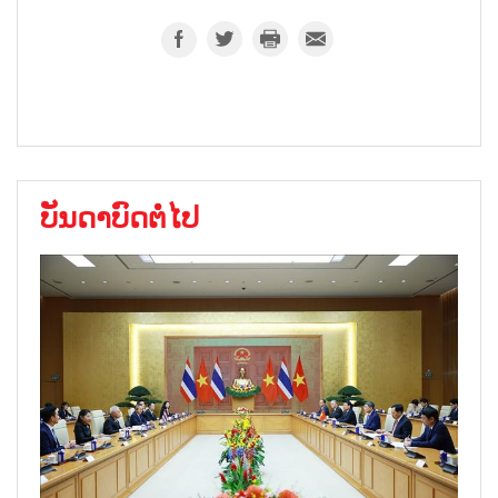
ບັນດາບົດຕໍ່ໄປ