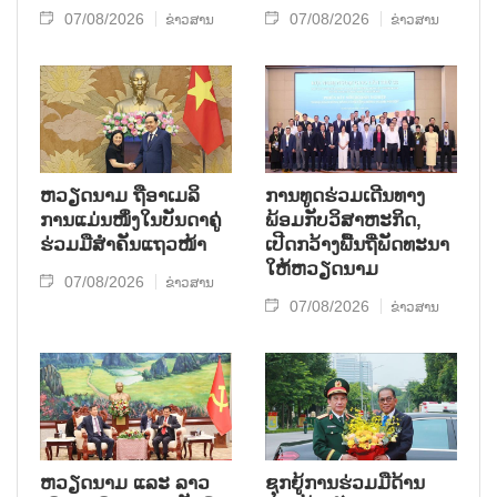
07/08/2026
07/08/2026
ຂ່າວສານ
ຂ່າວສານ
ຫ​ວຽດ​ນາມ ຖື​ອາ​ເມ​ລິ​
ການ​ທູດ​ຮ່ວມ​ເດີນ​ທາງ​
ການ​ແມ່ນ​ໜຶ່ງ​ໃນ​ບັນ​ດາ​ຄູ່​
ພ້ອມກັບ​ວິ​ສາ​ຫະ​ກ​ິດ,
ຮ່ວມ​ມື​ສຳ​ຄັນ​ແຖວ​ໜ້າ
ເປີດກວ້າງ​ພື້ນ​ຖີ່​ພັດ​ທະ​ນາ​
ໃຫ້​ຫວຽດ​ນາມ
07/08/2026
ຂ່າວສານ
07/08/2026
ຂ່າວສານ
ຫວຽດ​ນາມ ແລະ ລາວ​
ຊຸກ​ຍູ້​ການ​ຮ່ວມ​ມື​ດ້ານ​