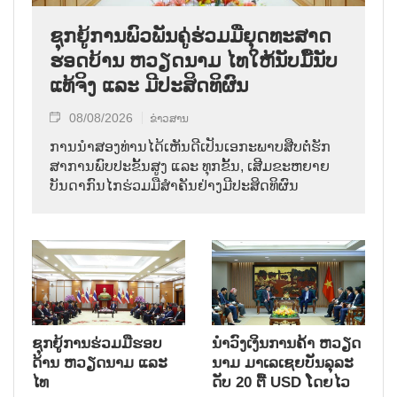
ຊຸກ​ຍູ້​ການ​ພົວ​ພັນ​ຄູ່​ຮ່ວມ​ມື​ຍຸດ​ທະ​ສາດ​
ຮອດ​ບ້ານ ຫວຽດ​ນາມ ໄທ​ໃຫ້​ນັບ​ມື້​ນັບ​
ແທ້​ຈິງ ແລະ ມີ​ປະ​ສິດ​ທິ​ຜົນ
08/08/2026
ຂ່າວສານ
ການ​ນຳ​ສອງ​ທ່ານ​ໄດ້​ເຫັນ​ດີ​ເປັນ​ເອ​ກະ​ພາບ​ສືບ​ຕໍ່​ຮັກ​
ສາ​ການ​ພົບ​ປະ​ຂັ້ນ​ສູງ ແລະ ທຸກ​ຂັ້ນ, ເສີມ​ຂະ​ຫຍາຍ​
ບັນ​ດາ​ກົນ​ໄກ​ຮ່ວມ​ມື​ສຳ​ຄັນ​ຢ່າງ​ມີ​ປະ​ສິດ​ທິ​ຜົນ
ຊຸກຍູ້ການຮ່ວມມືຮອບ
ນຳ​ວົງ​ເງິນ​ການ​ຄ້າ ຫວຽດ​
ດ້ານ ຫວຽດນາມ ແລະ
ນາມ ມາ​ເລ​ເຊຍ​ບັນ​ລຸ​ລະ​
ໄທ
ດັບ 20 ຕື້ USD ໂດຍ​ໄວ