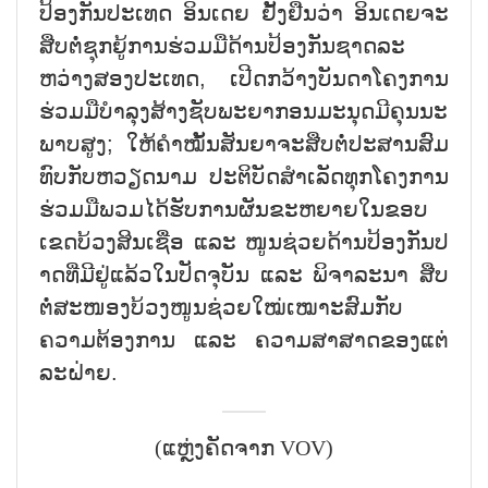
ປ້ອງ​ກັນ​ປະ​ເທດ ອິນ​ເດຍ ຢັ້ງ​ຢືນ​ວ່າ ອິນ​ເດຍ​ຈະ​
ສືບ​ຕໍ່​ຊຸກ​ຍູ້​ການ​ຮ່ວມ​ມື​ດ້ານ​ປ້ອງ​ກັນ​ຊາດ​ລະ​
ຫວ່າງ​ສອງ​ປະ​ເທດ, ເປີດກວ້າງ​ບັນ​ດາ​ໂຄງ​ການ​
ຮ່ວມ​ມື​ບຳ​ລຸງ​ສ້າງ​ຊັບ​ພະ​ຍາ​ກອນ​ມະ​ນຸດ​ມີ​ຄຸນ​ນະ​
ພາບ​ສູງ; ໃຫ້​ຄຳ​ໝັ້ນ​ສັນ​ຍາ​ຈະ​ສືບ​ຕໍ່​ປະ​ສານ​ສົມ​
ທົບ​ກັບ​ຫວຽດ​ນາມ ປະ​ຕິ​ບັດ​ສຳ​ເລັດ​ທຸກ​ໂຄງ​ການ​
ຮ່ວມ​ມື​ພວມ​ໄດ້​ຮັບ​ການ​ຜັນ​ຂະ​ຫຍາຍ​ໃນ​ຂອບ​
ເຂດ​ບ້ວງ​ສິນ​ເຊື່ອ ແລະ ໜູນ​ຊ່ວຍ​ດ້ານ​ປ້ອງ​ກັນ​ປ​
າດ​ທີ່​ມີ​ຢູ່​ແລ້ວ​ໃນ​ປັດ​ຈຸ​ບັນ ແລະ ພິ​ຈາ​ລະ​ນາ ສືບ​
ຕໍ່​ສະ​ໜອງ​ບ້ວ​ງ​ໜູນ​ຊ່ວຍ​ໃໝ່​ເໝາະ​ສົມ​ກັບ​
ຄວາມ​ຕ້ອງ​ການ ແລະ ຄວາມ​ສາ​ສາດ​ຂອງ​ແຕ່​
ລະ​ຝ່າຍ.
(ແຫຼ່ງຄັດຈາກ VOV)