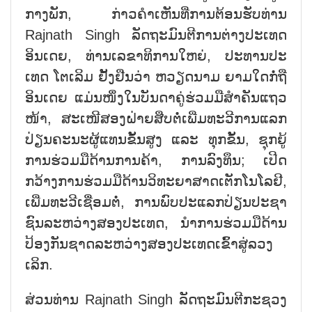
ກາງ​ພັກ, ກ່າວ​ຄຳ​ເຫັນ​ທີ່ກ​ານ​ຕ້ອນ​ຮັບທ່ານ
Rajnath Singh ​ລັດ​ຖະ​ມົນ​ຕີ​ການ​ຕ່າງ​ປະ​ເທດ
ອິນ​ເດຍ, ທ່ານ​ເລ​ຂາ​ທິ​ການ​ໃຫຍ່, ປະ​ທາ​ນ​ປະ​
ເທດ ໂຕ​ເລິມ ຢັ້ງ​ຢືນ​ວ່າ ຫວຽດ​ນາມ ຍາມ​ໃດ​ກໍ່​ຖື
ອິນ​ເດຍ ແມ່ນ​ໜຶ່ງ​ໃນ​ບັນ​ດາ​ຄູ່​ຮ່ວ​ມ​ມື​ສຳ​ຄັນ​ແຖວ​
ໜ້າ, ສະ​ເໜີ​ສອງ​ຝ່າຍ​ສືບ​ຕໍ່​ເພີ່ມ​ທະ​ວີ​ການ​ແລກ​
ປ່ຽນ​ຄະ​ນະ​ຜູ້​ແທນ​ຂັ້ນ​ສູງ ແລະ ທຸກ​ຂັ້ນ, ຊຸກ​ຍູ້​
ການ​ຮ່ວມ​ມື​ດ້າ​ນ​ການ​ຄ້າ, ການ​ລົງ​ທຶນ; ເປີດ
ກວ້າງ​ການ​ຮ່ວມ​ມື​ດ້າ​ນ​ວິ​ທະ​ຍາ​ສາດເຕັກ​ໂນ​ໂລ​ຢີ,
ເພີ່ມ​ທະ​ວີ​ເຊື່ອມ​ຕໍ່, ການ​ພົບ​ປະ​ແລກ​ປ່ຽນ​ປະ​ຊາ​
ຊົນ​ລະ​ຫວ່າງ​ສອງ​ປະ​ເທດ, ນຳ​ກ​ານ​ຮ່ວມ​ມື​ດ້ານ​
ປ້ອງ​ກັນ​ຊາດ​ລະ​ຫວ່າງ​ສອງ​ປະ​ເທດ​ເຂົ້າ​ສູ່​ລວງ​
ເລິກ.
ສ່ວນ​ທ່ານ Rajnath Singh ລັດ​ຖະ​ມົນ​ຕີ​ກະ​ຊວງ​