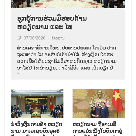
ຊຸກຍູ້ການຮ່ວມມືຮອບດ້ານ
ຫວຽດນາມ ແລະ ໄທ
07/08/2026
ຂ່າວສານ
ທ່ານ​ເລ​ຂາ​ທິ​ການ​ໃຫຍ່, ປະ​ທານ​ປະ​ເທດ ໂຕ​ເລິມ ປາດ​
ຖະ​ໜາ​ວ່າ ໄທ​ ຈະ​ສືບ​ຕໍ່​ເອົາ​ໃຈ​ໃສ່, ສ້າງ​ເງື່ອນ​ໄຂ​ສະ​
ດວກ​ເພື່ອ​ໃຫ້​ປະ​ຊາ​ຄົມ​ວ​ິ​ສາ​ຫະ​ກິດ​ຊາວ ຫວຽດ​ນາມ
ອາ​ໄສ​ຢູ່ ໄທ ຮ່ຳ​ຮຽນ, ດຳ​ລົງ​ຊີ​ວິດ ແລະ ເຮັດ​ວຽກ​ຢູ່​
ໄທ.
ນຳ​ວົງ​ເງິນ​ການ​ຄ້າ ຫວຽດ​
ຫ​ວຽດ​ນາມ ຖື​ອາ​ເມ​ລິ​
ນາມ ມາ​ເລ​ເຊຍ​ບັນ​ລຸ​ລະ​
ການ​ແມ່ນ​ໜຶ່ງ​ໃນ​ບັນ​ດາ​ຄູ່​