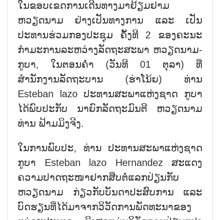
ໃນຂອບເຂດການເດີນທາງມາຢ້ຽມຢາມ
ຫວຽດນາມ ຢ່າງເປັນທາງການ ແລະ ເປັນ
ປະທານຮ່ວມກອງປະຊຸມ ຄັ້ງທີ 2 ຂອງຄະນະ
ກຳມະການລະຫວ່າງລັດຖະສະພາ ຫວຽດນາມ-
ກູບາ, ໃນຕອນຄ່ຳ (ວັນທີ 01 ຕຸລາ) ທີ່
ສຳນັກງານລັດຖະບານ (ຮ່າໂນ້ຍ) ທ່ານ
Esteban lazo
ປະທານສະພາແຫ່ງຊາດ ກູບາ
ໄດ້ພົບປະກັບ ນາຍົກລັດຖະມົນຕີ ຫວຽດນາມ
ທ່ານ ຟ້າມມິງຈີງ.
ໃນການພົບປະ, ທ່ານ ປະທານສະພາແຫ່ງຊາດ
ກູບາ Esteban lazo Hernandez
ສະແດງ
ຄວາມປາດຖະໜາຢາກສືບຕໍ່ແລກປ່ຽນກັບ
ຫວຽດນາມ ກ່ຽວກັບບັນດາປະສົບການ ແລະ
ບົດຮຽນທີ່ໄດ້ມາຈາກວິວັດການພັດທະນາຂອງ