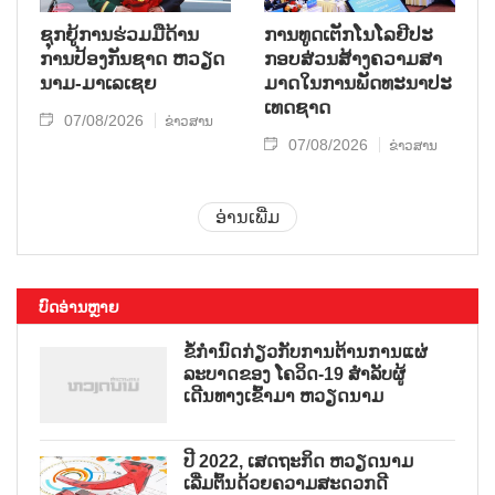
ຊຸກ​ຍູ້​ການ​ຮ່ວມ​ມື​ດ້ານ​
ການ​ທູດ​ເຕັກ​ໂນ​ໂລ​ຢີ​ປະ​
ການ​ປ້ອງ​ກັນ​ຊາດ ຫວຽດ​
ກອບ​ສ່ວນ​ສ້າງ​ຄວາມ​ສາ​
ນາມ-ມາ​ເລ​ເຊຍ
ມາດ​ໃນ​ການ​ພັດ​ທະ​ນາ​ປະ​
ເທດ​ຊາດ
07/08/2026
ຂ່າວສານ
07/08/2026
ຂ່າວສານ
ອ່ານເພີ່ມ
ບົດອ່ານຫຼາຍ
ຂໍ້ກຳນົດກ່ຽວກັບການຕ້ານການແຜ່
ລະບາດຂອງ ໂຄວິດ-19 ສຳລັບຜູ້
ເດີນທາງເຂົ້າມາ ຫວຽດນາມ
ປີ 2022, ເສດຖະກິດ ຫວຽດນາມ
ເລີ່ມຕົ້ນດ້ວຍຄວາມສະດວກດີ