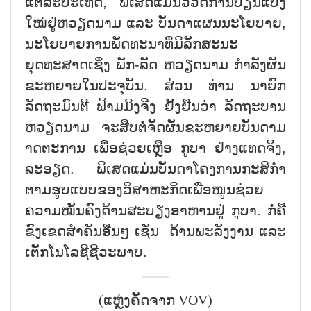
ແຕ່ລະປະເທດ, ພິເສດແມ່ນວິວັດການປ່ຽນແປງ
ໃໝ່ຢູ່ຫວຽດນາມ ແລະ ບັນດາແຜນນະໂຍບາຍ,
ນະໂຍບາຍການພັດທະນາທີ່ມີລັກສະນະ
ຍຸດທະສາດເຊິ່ງ ພັກ-ລັດ ຫວຽດນາມ ກຳລັງຜັນ
ຂະຫຍາຍໃນປະຈຸບັນ. ສ່ວນ ທ່ານ ນາຍົກ
ລັດຖະມົນຕີ ຟ້າມມິງຈີງ ຢັ້ງຢືນວ່າ ລັດຖະບານ
ຫວຽດນາມ ຈະສືບຕໍ່ຈັດຜັນຂະຫຍາຍບັນດາມ
າດຕະການ ເພື່ອຊ່ວຍເຫຼືອ ກູບາ ຢ່າງແທດຈິງ,
ລະອຽດ. ພິເສດແມ່ນບັນດາໂຄງການກະສິກຳ
ຕາມຮູບແບບຂອງວິສາຫະກິດເພື່ອໜູນຊ່ວຍ
ຄວາມໝັ້ນຄົງດ້ານສະບຽງອາຫານຢູ່ ກູບາ. ກໍ່ຄື
ຂົງເຂດສຳຄັນອື່ນໆ ເຊັ່ນ ດ້ານພະລັງງານ ແລະ
ເຕັກໂນໂລຊີຊີວະພາບ.
(ແຫຼ່ງຄັດຈາກ VOV)