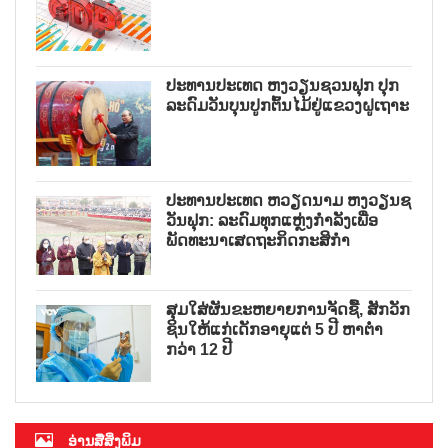
ປະທານປະເທດ ຫງວຽນຊວນຟຸກ ປຸກ
ລະດົມວັນບຸນປູກຕົ້ນໄມ້ຢູ່ແຂວງຝູເຖາະ
ປະທານປະເທດ ຫວຽດນາມ ຫງວຽນຊ
ວັນຟຸກ: ລະດົມທຸກແຫຼ່ງກຳລັງເພື່ອ
ພັດທະນາເສດຖະກິດກະສິກຳ
ສຸມໃສ່ຜັນຂະຫຍາຍການຈັດຊື້, ສັກວັກ
ຊິນໃຫ້ແກ່ເດັກອາຍຸແຕ່ 5 ປີ ຫາຕ່ຳ
ກວ່າ 12 ປີ
ອ່ານສື່ສິ່ງພິມ