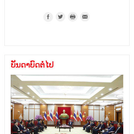
ບັນດາບົດຕໍ່ໄປ