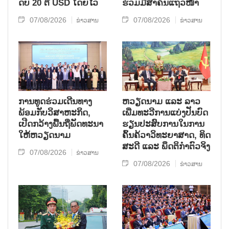
ດັບ 20 ຕື້ USD ໂດຍ​ໄວ
ຮ່ວມ​ມື​ສຳ​ຄັນ​ແຖວ​ໜ້າ
07/08/2026
07/08/2026
ຂ່າວສານ
ຂ່າວສານ
ການ​ທູດ​ຮ່ວມ​ເດີນ​ທາງ​
ຫວຽດ​ນາມ ແລະ ລາວ​
ພ້ອມກັບ​ວິ​ສາ​ຫະ​ກ​ິດ,
ເພີ່ມ​ທະ​ວີ​ການ​ແບ່​ງ​ປັນ​ບົດ​
ເປີດກວ້າງ​ພື້ນ​ຖີ່​ພັດ​ທະ​ນາ​
ຮຽນ​ປະ​ສົບ​ການ​ໃນ​ການ​
ໃຫ້​ຫວຽດ​ນາມ
ຄົ້ນ​ຄ້​ວາ​ວິ​ທະ​ຍາ​ສາດ, ທິດ​
ສະ​ດີ ແລະ ພຶດ​ຕິ​ກຳຕົວ​ຈິງ
07/08/2026
ຂ່າວສານ
07/08/2026
ຂ່າວສານ