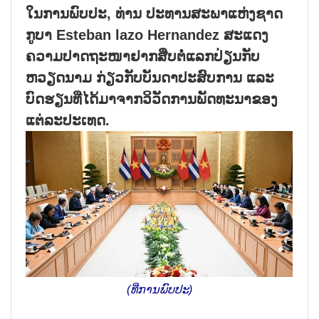
ໃນການພົບປະ, ທ່ານ ປະທານສະພາແຫ່ງຊາດ
ກູບາ Esteban lazo Hernandez ສະແດງ
ຄວາມປາດຖະໜາຢາກສືບຕໍ່ແລກປ່ຽນກັບ
ຫວຽດນາມ ກ່ຽວກັບບັນດາປະສົບການ ແລະ
ບົດຮຽນທີ່ໄດ້ມາຈາກວິວັດການພັດທະນາຂອງ
ແຕ່ລະປະເທດ.
(ທີ່ການພົບປະ)