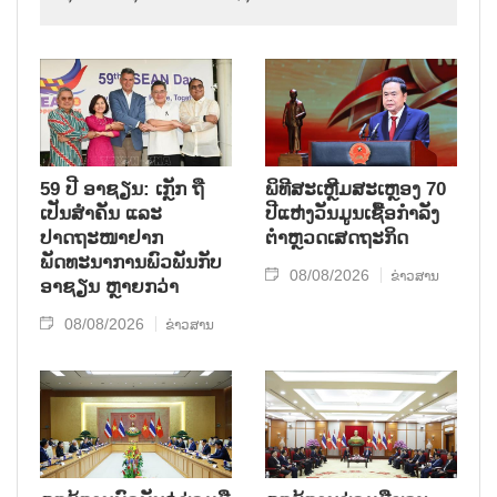
59 ປີ ອາຊຽນ: ເກຼັກ ຖື
ພິທີສະເຫຼີມສະເຫຼອງ 70
ເປັນສຳຄັນ ແລະ
ປີແຫ່ງວັນມູນເຊື້ອກຳລັງ
ປາດຖະໜາຢາກ
ຕຳຫຼວດເສດຖະກິດ
ພັດທະນາການພົວພັນກັບ
08/08/2026
ຂ່າວສານ
ອາຊຽນ ຫຼາຍກວ່າ
08/08/2026
ຂ່າວສານ