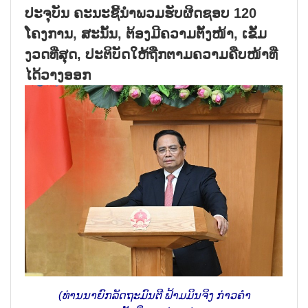
ປະຈຸບັນ ຄະນະຊີ້ນຳພວມຮັບຜິດຊອບ 120
ໂຄງການ, ສະນັ້ນ, ຕ້ອງມີຄວາມຕັ້ງໜ້າ, ເຂັ້ມ
ງວດທີ່ສຸດ, ປະຕິບັດໃຫ້ຖືກຕາມຄວາມຄືບໜ້າທີ່
ໄດ້ວາງອອກ
(ທ່ານນາຍົກລັດຖະມົນຕີ ຟ້າມມິນຈິງ ກ່າວຄຳ