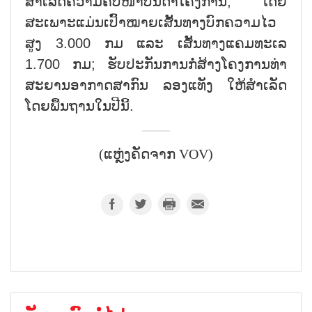
ສຳເລັດຄວາມຄືບໜ້າບັນດາໂຄງການ, ໂດຍ
ສະເພາະແມ່ນເປົ້າໝາຍເສັ້ນທາງບົກຄວາມໄວ
ສູງ 3.000 ກມ ແລະ ເສັ້ນທາງແຄມທະເລ
1.700 ກມ; ຮັບປະກັນການກໍ່ສ້າງໂຄງການທ່າ
ສະຍານອາກາດສາກົນ ລອງແທັງ ໃຫ້ສຳເລັດ
ໂດຍພື້ນຖານໃນປີນີ້.
(ແຫຼ່ງຄັດຈາກ VOV)