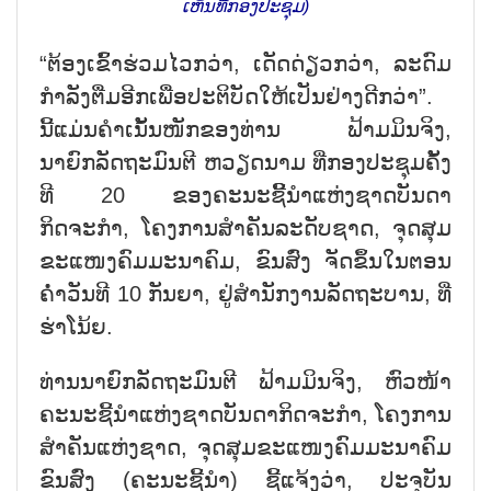
ເຫັນທີ່ກອງປະຊຸມ)
“ຕ້ອງເຂົ້າຮ່ວມໄວກວ່າ, ເດັດດ່ຽວກວ່າ, ລະດົມ
ກຳລັງຕື່ມອີກເພື່ອປະຕິບັດໃຫ້ເປັນຢ່າງດີກວ່າ”.
ນີ້ແມ່ນຄຳເນັ້ນໜັກຂອງທ່ານ ຟ້າມມິນຈິງ,
ນາຍົກລັດຖະມົນຕີ ຫວຽດນາມ ທີ່ກອງປະຊຸມຄັ້ງ
ທີ 20 ຂອງຄະນະຊີ້ິ້ນຳແຫ່ງຊາດບັນດາ
ກິດຈະກຳ, ໂຄງການສຳຄັນລະດັບຊາດ, ຈຸດສຸມ
ຂະແໜງຄົມມະນາຄົມ, ຂົນສົ່ງ ຈັດຂຶ້ນໃນຕອນ
ຄ່ຳວັນທີ 10 ກັນຍາ, ຢູ່ສຳນັກງານລັດຖະບານ, ທີ່
ຮ່າໂນ້ຍ.
ທ່ານນາຍົກລັດຖະມົນຕີ ຟ້າມມິນຈິງ, ຫົວໜ້າ
ຄະນະຊີ້ນຳແຫ່ງຊາດບັນດາກິດຈະກຳ, ໂຄງການ
ສຳຄັນແຫ່ງຊາດ, ຈຸດສຸມຂະແໜງຄົມມະນາຄົມ
ຂົນສົ່ງ (ຄະນະຊີ້ນຳ) ຊີ້ແຈ້ງວ່າ, ປະຈຸບັນ