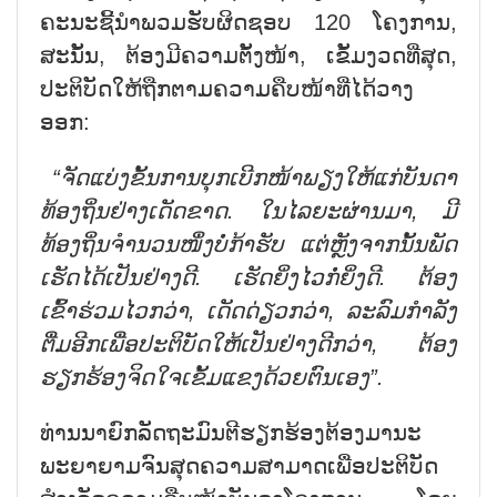
ຄະນະຊີ້ນຳພວມຮັບຜິດຊອບ 120 ໂຄງການ,
ສະນັ້ນ, ຕ້ອງມີຄວາມຕັ້ງໜ້າ, ເຂັ້ມງວດທີ່ສຸດ,
ປະຕິບັດໃຫ້ຖືກຕາມຄວາມຄືບໜ້າທີ່ໄດ້ວາງ
ອອກ:
“ຈັດແບ່ງຂັ້ນການບຸກເບີກໜ້າພຽງໃຫ້ແກ່ບັນດາ
ທ້ອງຖິ່ນຢ່າງເດັດຂາດ. ໃນໄລຍະຜ່ານມາ, ມີ
ທ້ອງຖິ່ນຈຳນວນໜຶ່ງບໍ່ກ້າຮັບ ແຕ່ຫຼັງຈາກນັ້ນພັດ
ເຮັດໄດ້ເປັນຢ່າງດີ. ເຮັດຍິ່ງໄວກໍ່ຍິ່ງດີ. ຕ້ອງ
ເຂົ້າຮ່ວມໄວກວ່າ, ເດັດດ່ຽວກວ່າ, ລະລົມກຳລັງ
ຕື່ມອີກເພື່ອປະຕິບັດໃຫ້ເປັນຢ່າງດີກວ່າ, ຕ້ອງ
ຮຽກຮ້ອງຈິດໃຈເຂັ້ມແຂງດ້ວຍຕົນເອງ”.
ທ່ານນາຍົກລັດຖະມົນຕີຮຽກຮ້ອງຕ້ອງມານະ
ພະຍາຍາມຈົນສຸດຄວາມສາມາດເພື່ອປະຕິບັດ