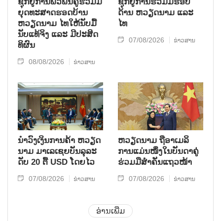
ຊຸກ​ຍູ້​ການ​ພົວ​ພັນ​ຄູ່​ຮ່ວມ​ມື​
ຊຸກຍູ້ການຮ່ວມມືຮອບ
ຍຸດ​ທະ​ສາດ​ຮອດ​ບ້ານ
ດ້ານ ຫວຽດນາມ ແລະ
ຫວຽດ​ນາມ ໄທ​ໃຫ້​ນັບ​ມື້​
ໄທ
ນັບ​ແທ້​ຈິງ ແລະ ມີ​ປະ​ສິດ​
07/08/2026
ຂ່າວສານ
ທິ​ຜົນ
08/08/2026
ຂ່າວສານ
ນຳ​ວົງ​ເງິນ​ການ​ຄ້າ ຫວຽດ​
ຫ​ວຽດ​ນາມ ຖື​ອາ​ເມ​ລິ​
ນາມ ມາ​ເລ​ເຊຍ​ບັນ​ລຸ​ລະ​
ການ​ແມ່ນ​ໜຶ່ງ​ໃນ​ບັນ​ດາ​ຄູ່​
ດັບ 20 ຕື້ USD ໂດຍ​ໄວ
ຮ່ວມ​ມື​ສຳ​ຄັນ​ແຖວ​ໜ້າ
07/08/2026
07/08/2026
ຂ່າວສານ
ຂ່າວສານ
ອ່ານເພີ່ມ