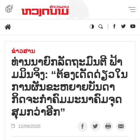
ຂ່າວສານ
ທ່ານນາຍົກລັດຖະມົນຕີ ຟ້າ
ມມິນຈິງ: “ຕ້ອງເດັດດ່ຽວໃນ
ການຜັນຂະຫຍາຍບັນດາ
ກິດຈະກຳຄົມມະນາຄົມຈຸດ
ສຸມກວ່າອີກ”
12/09/2025