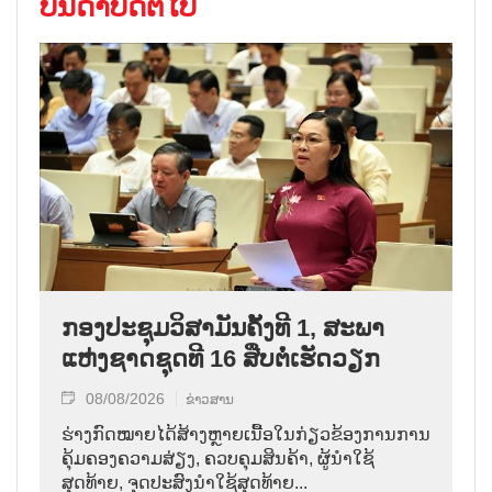
ບັນດາບົດຕໍ່ໄປ
ກອງປະຊຸມວິສາມັນຄັ້ງທີ 1, ສະພາ
ແຫ່ງຊາດຊຸດທີ 16 ສືບຕໍ່ເຮັດວຽກ
08/08/2026
ຂ່າວສານ
ຮ່າງກົດໝາຍໄດ້ສ້າງຫຼາຍເນື້ອໃນກ່ຽວຂ້ອງການການ
ຄຸ້ມຄອງຄວາມສ່ຽງ, ຄວບຄຸມສິນຄ້າ, ຜູ້ນຳໃຊ້
ສຸດທ້າຍ, ຈຸດປະສົງນຳໃຊ້ສຸດທ້າຍ...