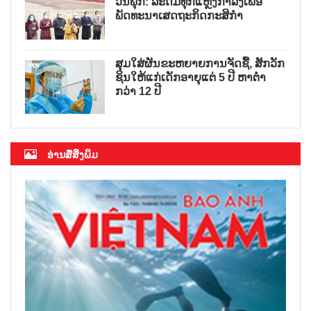
ວັນຟຸກ: ລະດົມທຸກແຫຼ່ງກຳລັງເພື່ອ
ພັດທະນາເສດຖະກິດກະສິກຳ
ສຸມໃສ່ຜັນຂະຫຍາຍການຈັດຊື້, ສັກວັກ
ຊິນໃຫ້ແກ່ເດັກອາຍຸແຕ່ 5 ປີ ຫາຕ່ຳ
ກວ່າ 12 ປີ
ອ່ານສື່ສິ່ງພິມ