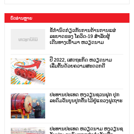
ບົດອ່ານຫຼາຍ
ຂໍ້ກຳນົດກ່ຽວກັບການຕ້ານການແຜ່
ລະບາດຂອງ ໂຄວິດ-19 ສຳລັບຜູ້
ເດີນທາງເຂົ້າມາ ຫວຽດນາມ
ປີ 2022, ເສດຖະກິດ ຫວຽດນາມ
ເລີ່ມຕົ້ນດ້ວຍຄວາມສະດວກດີ
ປະທານປະເທດ ຫງວຽນຊວນຟຸກ ປຸກ
ລະດົມວັນບຸນປູກຕົ້ນໄມ້ຢູ່ແຂວງຝູເຖາະ
ປະທານປະເທດ ຫວຽດນາມ ຫງວຽນຊ