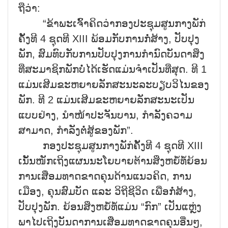
ຖືວ່າ:
“ຂ້າພະເຈົ້າຄິດວ່າກອງປະຊຸມສູນກາງພັກ່
ຄັ້ງທີ 4 ຊຸດທີ XIII ພ້ອມກັບການກໍ່ສ້າງ, ປັບປຸງ
ພັກ, ສົມທົບກັບການປັບປຸງການກຳນົດບັນດາສິ່ງ
ທີ່ສະມາຊິກພັກບໍ່ໄດ້ເຮັດແມ່ນຈຳເປັນທີ່ສຸດ. ທີ 1
ແມ່ນເສີມຂະຫຍາຍລັກສະນະລະບຽບວິໄນຂອງ
ພັກ. ທີ 2 ແມ່ນເສີມຂະຫຍາຍລັກສະນະເປັນ
ແບບຢ່າງ, ນຳໜ້າປະຈັນບານ, ກຳລັງຄວາມ
ສາມາດ, ກຳລັງຕໍ່ສູ້ຂອງພັກ”.
ກອງປະຊຸມສູນກາງພັກ່ຄັ້ງທີ 4 ຊຸດທີ XIII
ເນັ້ນໜັກເຖິງແຜນນະໂຍບາຍຕ້ານສິ່ງຫຍໍ້ທໍ້ຍ້ອນ
ການເສື່ອມທາດຂາດຄຸນດ້ານແນວຄິດ, ການ
ເມືອງ, ຄຸນສົມບັດ ແລະ ວິຖີຊີວິດ ເພື່ອກໍ່ສ້າງ,
ປັບປຸງພັກ. ຍ້ອນສິ່ງຫຍໍ້ທໍ້ແມ່ນ “ກົກ” ເປັນແຫຼ່ງ
ພາໄປເຖິງບັນດາການເສ່ືອມທາດຂາດຄຸນອື່ນໆ,