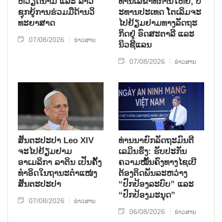
ຫວຽດ​ນາມ ແລະ ລາວ​
ທ່ານ​ເລ​ຂາ​ທິ​ການ​ໃຫຍ່, ປ​
ຊຸກ​ຍູ້​ການ​ຮ່ວມ​ມື​ດ້ານວ​ິ​
ະ​ທານ​ປະ​ເທດ ໂຕ​ເລິມ​ຈະ​
ທະ​ຍາ​ສາດ
ໄປ​ຢ້ຽມ​ຢາມ​ທາງ​ລັດ​ຖະ​
ກິດ​ຢູ່ ອົດ​ສະ​ຕາ​ລີ ແລະ
07/08/2026
ຂ່າວສານ
ນິວ​ຊີ​ແລນ
07/08/2026
ຂ່າວສານ
ສັນຕະປະປາ Leo XIV
ທ່ານນາຍົກລັດຖະມົນຕີ
ຈະໄປຢ້ຽມຢາມ
ເລມິນຮຶງ: ຮັບປະກັນ
ອາເມລິກາ ລາຕິນ ເປັນຄັ້ງ
ຄວາມໝັ້ນຄົງທາງໄຊເບີ
ທຳອິດໃນຖານະຕຳແໜ່ງ
ຕ້ອງຕິດພັນລະຫວ່າງ
ສັນຕະປະປາ
“ປົກປ້ອງລະບົບ” ແລະ
“ປົກປ້ອງມະນຸດ”
07/08/2026
ຂ່າວສານ
06/08/2026
ຂ່າວສານ