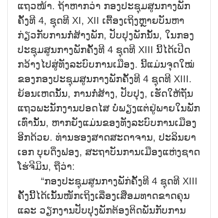
ແຖວໜ້າ. ຖ້າຫາກວ່າ ກອງປະຊຸມສູນກາງພັກ
ຄັ້ງທີ 4, ຊຸດທີ XI, XII ເຕື້ອງເຖິງຫຼາຍບັນຫາ
ກ່ຽວກັບການກໍ່ສ້າງພັກ, ປັບປຸງພັກນັ້ນ, ໃນກອງ
ປະຊຸມສູນກາງພັກຄັ້ງທີ 4 ຊຸດທີ XIII ນີ້ໄດ້ເປີດ
ກວ້າງໄປສູ່ທັງລະບົບການເມືອງ. ນີ້ແມ່ນຈຸດໃໝ່
ຂອງກອງປະຊຸມສູນກາງພັກຄັ້ງທີ 4 ຊຸດທີ XIII.
ຍ້ອນເຫດນັ້ນ, ການກໍ່ສ້າງ, ປັບປຸງ, ເຮັດໃຫ້ຖັນ
ແຖວພະນັກງານປອດໄສ ບໍ່ພຽງແຕ່ຢູ່ພາຍໃນພັກ
ເທົ່ານັ້ນ, ຫາກຍັງແມ່ນຂອງທັງລະບົບການເມືອງ
ອີກດ້ວຍ. ທ່ານຮອງສາດສະດາຈານ, ປະລິນຍາ
ເອກ ບຸຍດິ່ງຟອງ, ສະຖາບັນການເມືອງແຫ່ງຊາດ
ໂຮ່ຈີມິນ, ຖືວ່າ:
“ກອງປະຊຸມສູນກາງພັກ່ຄັ້ງທີ 4 ຊຸດທີ XIII
ຄັ້ງນີ້ິ້ໄດ້ເນັ້ນໜັກເຖິງເລື່ອງເສື່ອມທາດຂາດຄຸນ
ແລະ ວຽກງານປັບປຸງພັກຕ້ອງຕິດພັນກັບການ