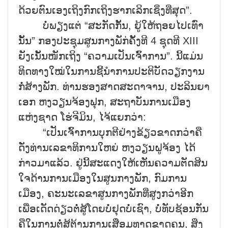
ດ້ວຍຕົນເອງເຖິງກົກເຖິງຮາກເລິກເຊິ່ງທີ່ສຸດ”.
ບໍ່ພຽງແຕ່ “ສະກັດກັ້ນ, ຍູ້ໃຫ້ຖອຍໄປເທົ່າ
ນັ້ນ” ກອງປະຊຸມສູນກາງພັກ່ຄັ້ງທີ 4 ຊຸດທີ XIII
ຍັງເນັ້ນໜັກເຖິງ “ຄວາມເປັນເຈົ້າການ”. ນີ້ແມ່ນ
ທິດທາງໃໝ່ໃນການຊີ້ນຳການປະຕິບັດວຽກງານ
ກໍ່ສ້າງພັກ. ທ່ານຮອງສາດສະດາຈານ, ປະລິນຍາ
ເອກ ຫງວຽນຈ້ອງຟຸກ, ສະຖາບັນການເມືອງ
ແຫ່ງຊາດ ໂຮ່ຈີມິນ, ໄຈ້ແຍກວ່າ:
“ເປັນເຈົ້າການບຸກຕີຢ່າງຂ້ຽວຂາດກວ່າຄື
ດັ່ງທ່ານເລຂາທິການໃຫຍ່ ຫງວຽນຝູຈ້ອງ ໄດ້
ກ່າວມາແລ້ວ. ຢູ່ນີ້ສະແດງໃຫ້ເຫັນຄວາມຕັດສິນ
ໃຈດ້ານການເມືອງໃນສູນກາງພັກ, ກົມການ
ເມືອງ, ຄະນະເລຂາສູນກາງພັກທີ່ສູງກວ່າອີກ
ເພື່ອເດັດດ່ຽວຕໍ່ສູ້ໂດຍບໍ່ຢຸດບໍ່ເຊົາ, ບໍ່ທັບຊ້ອນກັນ
ຄືໃນການຕໍ່ສູ້ຕ້ານການເສື່ອມທາດຂາດຄຸນ, ສິ່ງ