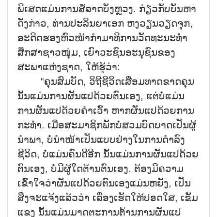
ພິເສດແມ່ນການສໍ້ລາດບັງຫຼວງ. ກ່ຽວກັບບັນຫາ
ດັ່ງກ່າວ, ທ່ານປະລິນຍາເອກ ຫງວຽນວຽດຈຸກ,
ອະດີດຮອງຫົວໜ້າກຳມາທິການວັດທະນະທຳ
ສຶກສາຊາວໜຸ່ມ, ເຍົາວະຊົນອະນຸຊົນຂອງ
ສະພາແຫ່ງຊາດ, ໃຫ້ຮູ້ວ່າ:
“ຄຸນສົມບັດ, ວິຖີຊີວິດເສື່ອມທາດຂາດຄຸນ
ນັ້ນແມ່ນການຜັນແປດ້ວຍຕົນເອງ, ແຕ່ບໍ່ແມ່ນ
ການຜັນແປດ້ວຍຄຳເວົ້າ ຫາກຜັນແປດ້ວຍການ
ກະທຳ. ເມື່ອສະມາຊິກພັກບໍ່ສວມບົດບາດເປັນຜູ້
ນຳພາ, ບໍ່ນຳໜ້າເປັນແບບຢ່າງໃນການດຳລົງ
ຊີວິດ, ບໍ່ແມ່ນຄົນດີອີກ ນັ້ນແມ່ນການຜັນແປດ້ວຍ
ຕົນເອງ, ບໍ່ມີຜູ້ໃດຕ້ານຕົນເອງ. ຕ້ອງມີຄວາມ
ເຂົ້າໃຈວ່າຜັນແປດ້ວຍຕົນເອງແມ່ນຫຍັງ, ເປັນ
ສິ່ງຈະແຈ້ງແລ້ວວ່າ ເລື່ອງເຮັດໃຫ້ປອດໃສ, ເຂັ້ມ
ແຂງ ນັ້ນແມ່ນມາດຕະການຕ້ານການຜັນແປ