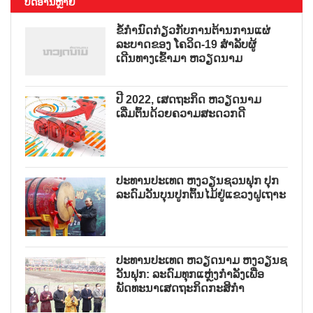
ບົດອ່ານຫຼາຍ
ຂໍ້ກຳນົດກ່ຽວກັບການຕ້ານການແຜ່
ລະບາດຂອງ ໂຄວິດ-19 ສຳລັບຜູ້
ເດີນທາງເຂົ້າມາ ຫວຽດນາມ
ປີ 2022, ເສດຖະກິດ ຫວຽດນາມ
ເລີ່ມຕົ້ນດ້ວຍຄວາມສະດວກດີ
ປະທານປະເທດ ຫງວຽນຊວນຟຸກ ປຸກ
ລະດົມວັນບຸນປູກຕົ້ນໄມ້ຢູ່ແຂວງຝູເຖາະ
ປະທານປະເທດ ຫວຽດນາມ ຫງວຽນຊ
ວັນຟຸກ: ລະດົມທຸກແຫຼ່ງກຳລັງເພື່ອ
ພັດທະນາເສດຖະກິດກະສິກຳ