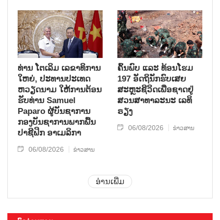
ທ່ານ ໂຕ​ເລິມ ເລ​ຂາ​ທິ​ການ​
ຄົ້ນ​ພົບ ແລະ ທ້ອນ​ໂຮມ
ໃຫຍ່, ປະ​ທານ​ປະ​ເທດ ​
197 ອັດ​ຖິ​ນັກ​ຮົບ​ເສຍ​
ຫວຽດ​ນາມ ໃຫ້​ການ​ຕ້ອນ​
ສະຫຼະ​ຊີ​ວິດ​ເພື່ອ​ຊາດ​ຢູ່​
ຮັບ​ທ່ານ Samuel
ສວນ​ສາ​ທາ​ລະ​ນະ ເລ​ທິ​
Paparo ຜູ້​ບັນ​ຊາ​ການ
ຣຽງ
ກອງ​ບັນ​ຊາ​ການພາກ​ພື້ນ​
06/08/2026
ຂ່າວສານ
ປາ​ຊີ​ຟິກ ອາ​ເມ​ລິ​ກາ
06/08/2026
ຂ່າວສານ
ອ່ານເພີ່ມ