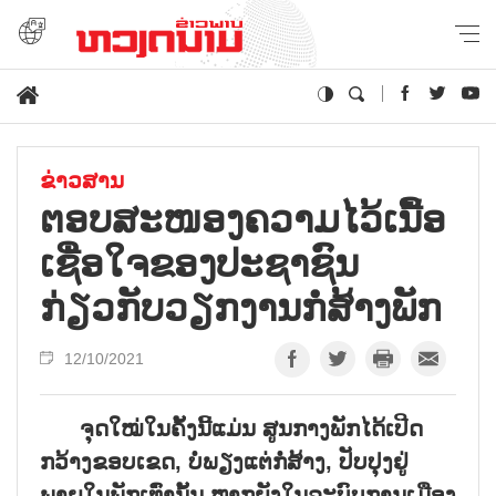
ຂ່າວສານ
ຕອບສະໜອງຄວາມໄວ້ເນື້ອ
ເຊື່ອໃຈຂອງປະຊາຊົນ
ກ່ຽວກັບວຽກງານກໍ່ສ້າງພັກ
12/10/2021
ຈຸດໃໝ່ໃນຄັ້ງນີ້ແມ່ນ ສູນກາງພັກໄດ້ເປີດ
ກວ້າງຂອບເຂດ
,
ບໍ່ພຽງແຕ່ກໍ່ສ້າງ
,
ປັບປຸງຢູ່
ພາຍໃນພັກເທົ່ານັ້ນ ຫາກຍັງໃນລະບົບການເມືອງ