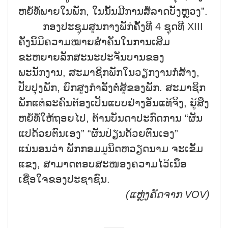
ຫຍໍ້ທໍ້ພາຍໃນພັກ, ໃນນັ້ນມີການສໍ້ລາດບັງຫຼວງ”.
ກອງປະຊຸມສູນກາງພັກ່ຄັ້ງທີ 4 ຊຸດທີ XIII
ຄັ້ງນີ້ມີຄວາມໝາຍສຳຄັນໃນການເສີມ
ຂະຫຍາຍລັກສະນະປະຈັນບານຂອງ
ພະນັກງານ, ສະມາຊິກພັກໃນວຽກງານກໍ່ສ້າງ,
ປັບປຸງພັກ, ຍົກສູງກຳລັງຕໍ່ສູ້ຂອງພັກ. ສະມາຊິກ
ພັກແຕ່ລະຄົນຕ້ອງເປັນແບບຢ່າງອັນແທ້ຈິງ, ຍູ້ສິ່ງ
ຫຍໍ້ທໍ້ໃຫ້ຖອຍໄປ, ຕ້ານບັນດາປະກົດການ “ຜັນ
ແປດ້ວຍຕົນເອງ” “ຜັນປ່ຽນດ້ວຍຕົນເອງ”
ແນ່ນອນວ່າ ພັກກອມມູນິດຫວຽດນາມ ຈະເຂັ້ມ
ແຂງ, ສາມາດຕອບສະໜອງຄວາມໄວ້ເນື້ອ
ເຊື່ອໃຈຂອງປະຊາຊົນ.
(ແຫຼ່ງຄັດຈາກ
VOV)