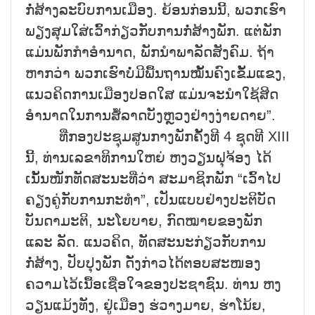
ກໍ່ສ້າງລະບົບການເມືອງ. ຍ້ອນກ່ອນນີ້, ພວກເຮົາ
ພຽງສຸມໃສ່ເວົ້າກ່ຽວກັບການກໍ່ສ້າງພັກ. ແຕ່ພັກ
ແມ່ນພັກກຳອຳນາດ, ພັກນຳພາລັດສັງຄົມ. ຖ້າ
ຫາກວ່າ ພວກເຮົາບໍ່ມີພື້ນຖານໝັ້ນຄົງເຂັ້ມແຂງ,
ແນວຄິດການເມືອງປອດໃສ ແມ່ນຈະນຳໃຊ້ສິດ
ອຳນາດໃນການສໍ້ລາດບັງຫຼວງຢ່າງງ່າຍດາຍ”.
ທີ່ກອງປະຊຸມສູນກາງພັກຄັ້ງທີ 4 ຊຸດທີ XIII
ນີ້, ທ່ານເລຂາທິການໃຫຍ່ ຫງວຽນຝຸຈ້ອງ ໄດ້
ເນັ້ນໜັກທັດສະນະທີ່ວ່າ ສະມາຊິກພັກ “ເວົ້າໄປ
ຄຽງຄູ່ກັບການກະທຳ”, ເປັນແບບຢ່າງປະຕິບັດ
ບັນດາມະຕິ, ນະໂຍບາຍ, ກົດໝາຍຂອງພັກ
ແລະ ລັດ. ແນວຄິດ, ທັດສະນະກ່ຽວກັບການ
ກໍ່ສ້າງ, ປັບປຸງພັກ ດັ່ງກ່າວໄດ້ຕອບສະໜອງ
ຄວາມໄວ້ເນື້ອເຊື່ອໃຈຂອງປະຊາຊົນ. ທ່ານ ຫງ
ວຽນແມ້ງທັງ, ຢູ່ເມືອງ ຮ່ວາງມາຍ, ຮ່າໂນ້ຍ,