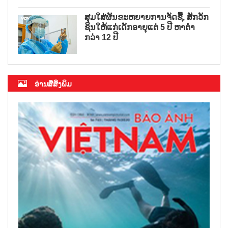
ສຸມໃສ່ຜັນຂະຫຍາຍການຈັດຊື້, ສັກວັກ
ຊິນໃຫ້ແກ່ເດັກອາຍຸແຕ່ 5 ປີ ຫາຕ່ຳ
ກວ່າ 12 ປີ
ອ່ານສື່ສິ່ງພິມ