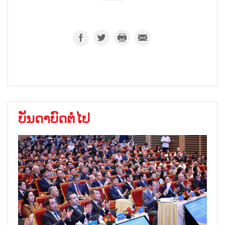
ບັນດາບົດຕໍ່ໄປ