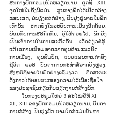
ສູນກາງພັກກອມມູນິດຫວຽດນາມ ຊຸດທີ XIII.
ຈຸດໃໝ່ໃນຄັ້ງນີ້ແມ່ນ ສູນກາງພັກໄດ້ເປີດກວ້າງ
ຂອບເຂດ, ບໍ່ພຽງແຕ່ກໍ່ສ້າງ, ປັບປຸງຢູ່ພາຍໃນພັກ
ເທົ່ານັ້ນ ຫາກຍັງໃນລະບົບການເມືອງອີກດ້ວຍ.
ພ້ອມກັບການສະກັດກັ້ນ, ຍູ້ໃຫ້ຖອຍໄປ, ພັກຍັງ
ເປັນເຈົ້າການໃນການສະກັດກັ້ນ, ເດັດດ່ຽວຕໍ່ສູ້,
ແກ້ໄຂການເສື່ອມທາດຂາດຄຸນດ້ານແນວຄິດ
ການເມືອງ, ຄຸນສົມບັດ, ແບບແຜນການດຳລົງ
ຊີວິດ ແລະ ບັນດາການກະທຳສໍ້ລາດບັງຫຼວງ,
ສິ່ງຫຍໍ້ທໍ້ພາຍໃນພັກຢ່າງເຂັ້ມງວດ. ທັດສະນະ
ດັ່ງກ່າວໄດ້ຕອບສະໜອງຄວາມໄວ້ເນື້ອເຊື່ອໃຈ
ຂອງປະຊາຊົນກ່ຽວກັບວຽກງານກໍ່ສ້າງພັກ.
ໃນກອງປະຊຸມໃຫຍ່ 3 ສະໄໝຄືທີ XI,
XII, XIII ຂອງພັກກອມມູນິດຫວຽດນາມ, ບັນດາ
ການກໍ່ສ້າງ, ປັບປຸງພັກ ຍາມໃດກໍ່ແມ່ນບັນຫາ