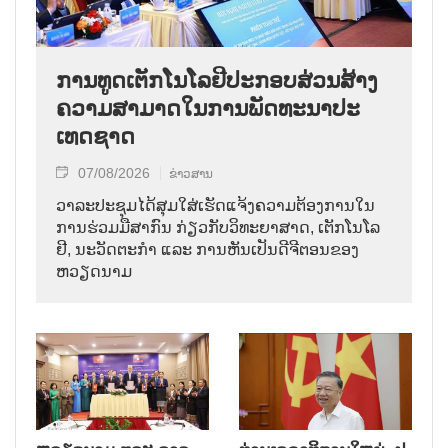
ການ​ທູດ​ເຕັກ​ໂນ​ໂລ​ຢີ​ປະ​ກອບ​ສ່ວນ​ສ້າງ​
ຄວາມ​ສາ​ມາດ​ໃນ​ການ​ພັດ​ທະ​ນາ​ປະ​
ເທດ​ຊາດ
07/08/2026
ຂ່າວສານ
ວາ​ລະ​ປະ​ຊຸມ​ໄດ້​ສຸມ​ໃສ່​ເຮັດ​ແຈ້ງ​ຄວາມ​ຕ້ອງ​ການ​ໃນ​
ການ​ຮ່ວມ​ມື​ສາ​ກົນ ກ່ຽວ​ກັບ​ວິ​ທະ​ຍາ​ສາດ, ເຕັກ​ໂນ​ໂລ​
ຢີ, ນະ​ວັດ​ຕະ​ກຳ ແລະ ການ​ຫັນ​ເປັນ​ດີ​ຈີ​ຕອນ​ຂອງ
ຫວຽດ​ນາມ