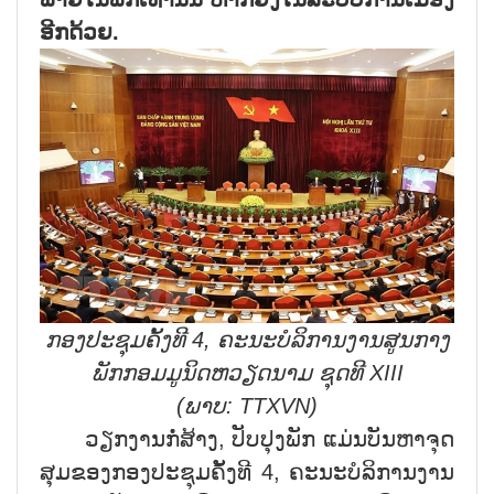
ອີກດ້ວຍ.
ກອງປະຊຸມຄັ້ງທີ
4,
ຄະນະບໍລິການງານສູນກາງ
ພັກກອມມູນິດຫວຽດນາມ ຊຸດທີ
XIII
(
ພາບ:
TTXVN)
ວຽກງານກໍ່ສ້າງ, ປັບປຸງພັກ ແມ່ນບັນຫາຈຸດ
ສຸມຂອງກອງປະຊຸມຄັ້ງທີ 4, ຄະນະບໍລິການງານ