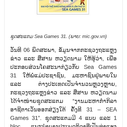
ຊຸດສະແຕມ Sea Games 31.
(ພາບ: mic.gov.vn)
ວັນທີ 06 ພຶດສະພາ, ຂໍ້ມູນຈາກກະຊວງຖະແຫຼງ
ຂ່າວ ແລະ ສື່ສານ ຫວຽດນາມ ໃຫ້ຮູ້ວ່າ, ເພື່ອ
ປະກອບສ່ວນໂຄສະນາກ່ຽວກັບ Sea Games
31 ໃຫ້ພໍ່ແມ່ປະຊາຊົນ, ມະຫາຊົນຢູ່ພາຍໃນ
ແລະ ຕ່າງປະເທດເປັນຈຳນວນຫຼວງຫຼາຍ,
ກະຊວງຖະແຫຼງຂ່າວ ແລະ ສື່ສານ ຫວຽດນາມ
ໄດ້ຈຳໜ່າຍຊຸດສະແຕມ “ງານມະຫາກຳກິລາ
ອາຊີຕາເວັນອອກສ່ຽງໃຕ້ ຄັ້ງທີ 31 – SEA
Games 31”. ຊຸດສະແຕມມີ 4 ແບບ ແລະ 1
bloc ແນະນຳບາງປະເພດກິລາທີ່ເປັນທ່າແຮງ