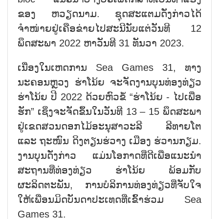
ຂອງ ຫວຽດນາມ. ຊຸດສະແຕມດັ່ງກ່າວໄດ້
ຈຳໜ່າຍຢູ່ເຄືອຂ່າຍໄປສະນີນັບແຕ່ວັນທີ 12
ພຶດສະພາ 2022 ຫາວັນທີ 31 ທັນວາ 2023.
ເນື່ອງໃນເຫດການ Sea Games 31, ທາງ
ນະຄອນຫຼວງ ຮ່າໂນ້ຍ ຈະຈັດງານບຸນທ່ອງທ່ຽວ
ຮ່າໂນ້ຍ ປີ 2022 ດ້ວຍຫົວຂໍ້ “ຮ່າໂນ້ຍ - ໄປເພື່ອ
ຮັກ” ເຊິ່ງຈະຈັດຂຶ້ນໃນວັນທີ 13 – 15 ພຶດສະພາ
ຢູ່ເຂດສວນດອກໄມ້ອະນຸສາວະລີ ລີທາຍໂຕ
ແລະ ຖະໜົນ ດິງຕຽນຮ່ວາງ ເມືອງ ຮ່ວານກຽມ.
ງານບຸນດັ່ງກ່າວ ແມ່ນໂອກາດທີ່ດີເພື່ອແນະນຳ
ສະຖານທີ່ທ່ອງທ່ຽວ ຮ່າໂນ້ຍ ພ້ອມກັບ
ຜະລິດຕະພັນ, ການບໍລິການທ່ອງທ່ຽວທີ່ຈັບໃຈ
ໃຫ້ເພື່ອນມິດບັນດາປະເທດທີ່ເຂົ້າຮ່ວມ Sea
Games 31.