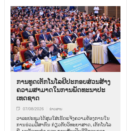
ການ​ທູດ​ເຕັກ​ໂນ​ໂລ​ຢີ​ປະ​ກອບ​ສ່ວນ​ສ້າງ​
ຄວາມ​ສາ​ມາດ​ໃນ​ການ​ພັດ​ທະ​ນາ​ປະ​
ເທດ​ຊາດ
07/08/2026
ຂ່າວສານ
ວາ​ລະ​ປະ​ຊຸມ​ໄດ້​ສຸມ​ໃສ່​ເຮັດ​ແຈ້ງ​ຄວາມ​ຕ້ອງ​ການ​ໃນ​
ການ​ຮ່ວມ​ມື​ສາ​ກົນ ກ່ຽວ​ກັບ​ວິ​ທະ​ຍາ​ສາດ, ເຕັກ​ໂນ​ໂລ​