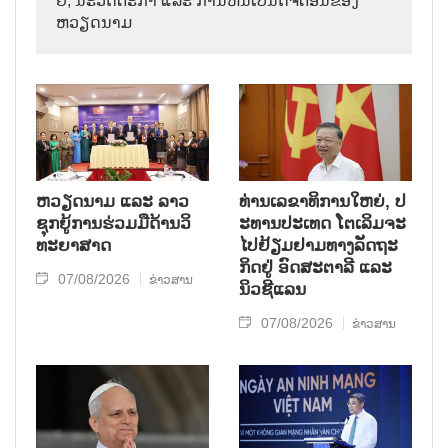
ຢີ, ນະ​ວັດ​ຕະ​ກຳ ແລະ ການ​ຫັນ​ເປັນ​ດີ​ຈີ​ຕອນ​ຂອງ
ຫວຽດ​ນາມ
ຫວຽດ​ນາມ ແລະ ລາວ​
ທ່ານ​ເລ​ຂາ​ທິ​ການ​ໃຫຍ່, ປ​
ຊຸກ​ຍູ້​ການ​ຮ່ວມ​ມື​ດ້ານວ​ິ​
ະ​ທານ​ປະ​ເທດ ໂຕ​ເລິມ​ຈະ​
ທະ​ຍາ​ສາດ
ໄປ​ຢ້ຽມ​ຢາມ​ທາງ​ລັດ​ຖະ​
ກິດ​ຢູ່ ອົດ​ສະ​ຕາ​ລີ ແລະ
07/08/2026
ຂ່າວສານ
ນິວ​ຊີ​ແລນ
07/08/2026
ຂ່າວສານ