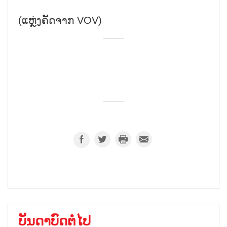
(ແຫຼ່ງຄັດຈາກ VOV)
ບັນດາບົດຕໍ່ໄປ