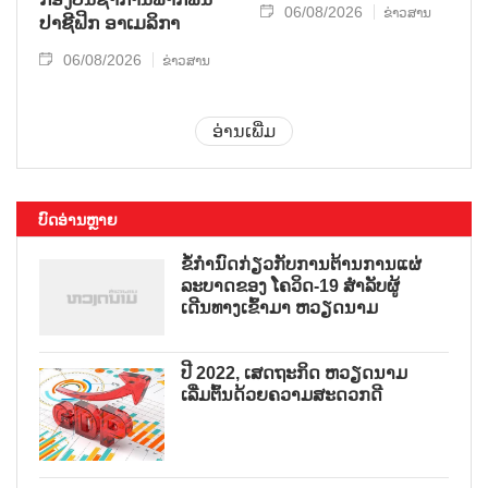
06/08/2026
ຂ່າວສານ
ປາ​ຊີ​ຟິກ ອາ​ເມ​ລິ​ກາ
06/08/2026
ຂ່າວສານ
ອ່ານເພີ່ມ
ບົດອ່ານຫຼາຍ
ຂໍ້ກຳນົດກ່ຽວກັບການຕ້ານການແຜ່
ລະບາດຂອງ ໂຄວິດ-19 ສຳລັບຜູ້
ເດີນທາງເຂົ້າມາ ຫວຽດນາມ
ປີ 2022, ເສດຖະກິດ ຫວຽດນາມ
ເລີ່ມຕົ້ນດ້ວຍຄວາມສະດວກດີ