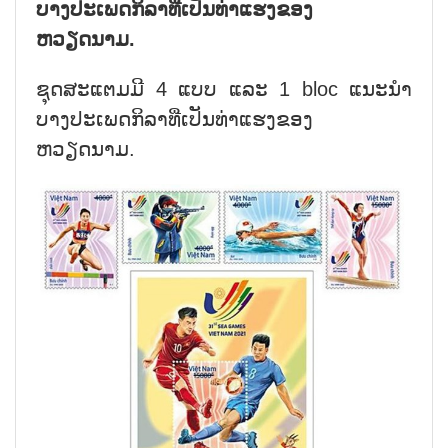
ບາງປະເພດກິລາທີ່ເປັນທ່າແຮງຂອງ
ຫວຽດນາມ.
ຊຸດສະແຕມມີ 4 ແບບ ແລະ 1 bloc ແນະນຳ
ບາງປະເພດກິລາທີ່ເປັນທ່າແຮງຂອງ
ຫວຽດນາມ.