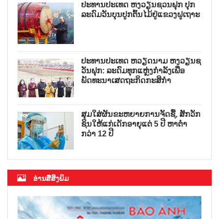
ປະທານປະເທດ ຫງວຽນຊວນຟຸກ ປຸກ
ລະດົມວັນບຸນປູກຕົ້ນໄມ້ຢູ່ແຂວງຝູເຖາະ
ປະທານປະເທດ ຫວຽດນາມ ຫງວຽນຊ
ວັນຟຸກ: ລະດົມທຸກແຫຼ່ງກຳລັງເພື່ອ
ພັດທະນາເສດຖະກິດກະສິກຳ
ສຸມໃສ່ຜັນຂະຫຍາຍການຈັດຊື້, ສັກວັກ
ຊິນໃຫ້ແກ່ເດັກອາຍຸແຕ່ 5 ປີ ຫາຕ່ຳ
ກວ່າ 12 ປີ
ອ່ານສື່ສິ່ງພິມ