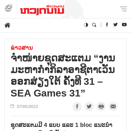
ຂ່າວສານ
ຈຳໜ່າຍຊຸດສະແຕມ “ງານ
ມະຫາກຳກິລາອາຊີຕາເວັນ
ອອກສ່ຽງໃຕ້ ຄັ້ງທີ 31 –
SEA Games 31”
07/05/2022
ຊຸດສະແຕມມີ 4 ແບບ ແລະ 1 bloc ແນະນຳ