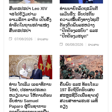
ສັນຕະປະປາ Leo XIV
ທ່ານນາຍົກລັດຖະມົນຕີ
ຈະໄປຢ້ຽມຢາມ
ເລມິນຮຶງ: ຮັບປະກັນ
ອາເມລິກາ ລາຕິນ ເປັນຄັ້ງ
ຄວາມໝັ້ນຄົງທາງໄຊເບີ
ທຳອິດໃນຖານະຕຳແໜ່ງ
ຕ້ອງຕິດພັນລະຫວ່າງ
ສັນຕະປະປາ
“ປົກປ້ອງລະບົບ” ແລະ
“ປົກປ້ອງມະນຸດ”
07/08/2026
ຂ່າວສານ
06/08/2026
ຂ່າວສານ
ທ່ານ ໂຕ​ເລິມ ເລ​ຂາ​ທິ​ການ​
ຄົ້ນ​ພົບ ແລະ ທ້ອນ​ໂຮມ
ໃຫຍ່, ປະ​ທານ​ປະ​ເທດ ​
197 ອັດ​ຖິ​ນັກ​ຮົບ​ເສຍ​
ຫວຽດ​ນາມ ໃຫ້​ການ​ຕ້ອນ​
ສະຫຼະ​ຊີ​ວິດ​ເພື່ອ​ຊາດ​ຢູ່​
ຮັບ​ທ່ານ Samuel
ສວນ​ສາ​ທາ​ລະ​ນະ ເລ​ທິ​
Paparo ຜູ້​ບັນ​ຊາ​ການ
ຣຽງ
ກອງ​ບັນ​ຊາ​ການພາກ​ພື້ນ​