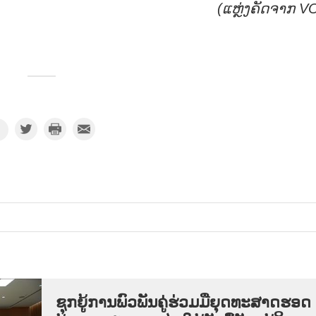
(ແຫຼ່ງຄັດຈາກ
V
ຊຸກ​ຍູ້​ການ​ພົວ​ພັນ​ຄູ່​ຮ່ວມ​ມື​ຍຸດ​ທະ​ສາດ​ຮອດ​