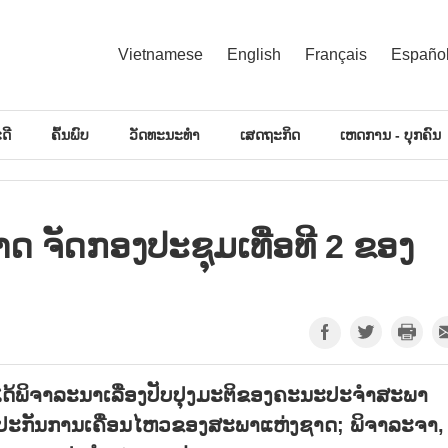
Vietnamese
English
Français
Españo
ດີ
ຄົ້ນພົບ
ວັດທະນະທຳ
ເສດຖະກິດ
ເຫດການ - ບຸກຄົນ
ຈັດກອງປະຊຸມເທື່ອທີ 2 ຂອງ
ໄດ້ພິຈາລະນາເລື່ອງປັບປຸງມະຕິຂອງຄະນະປະຈຳສະພາ
ປະກັນການເຄື່ອນໄຫວຂອງສະພາແຫ່ງຊາດ; ພິຈາລະຈາ,