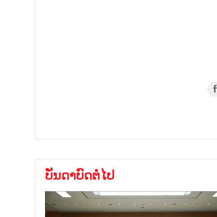
ບັນດາບົດຕໍ່ໄປ