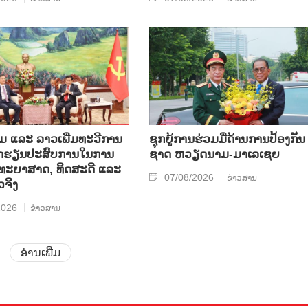
ແລະ ລາວ​ເພີ່ມ​ທະ​ວີ​ການ​
ຊຸກ​ຍູ້​ການ​ຮ່ວມ​ມື​ດ້ານ​ການ​ປ້ອງ​ກັນ​
ບົດ​ຮຽນ​ປະ​ສົບ​ການ​ໃນ​ການ​
ຊາດ ຫວຽດ​ນາມ-ມາ​ເລ​ເຊຍ
​ວິ​ທະ​ຍາ​ສາດ, ທິດ​ສະ​ດີ ແລະ
07/08/2026
ຂ່າວສານ
ວ​ຈິງ
2026
ຂ່າວສານ
ອ່ານເພີ່ມ