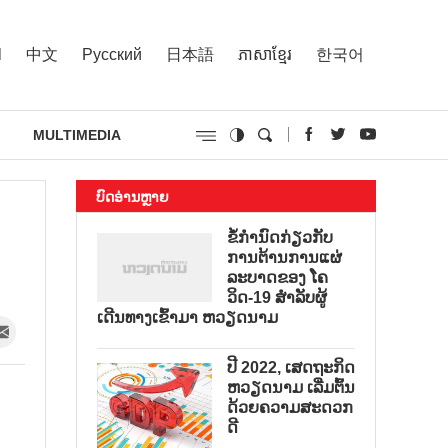
l
中文
Русский
日本語
ភាសាខ្មែរ
한국어
MULTIMEDIA
ບົດອ່ານຫຼາຍ
ຂໍ້ກຳນົດກ່ຽວກັບ
ການຕ້ານການແຜ່
ລະບາດຂອງ ໂຄ
ວິດ-19 ສຳລັບຜູ້
ເດີນທາງເຂົ້າມາ ຫວຽດນາມ
ປີ 2022, ເສດຖະກິດ
ຫວຽດນາມ ເລີ່ມຕົ້ນ
ດ້ວຍຄວາມສະດວກ
ດີ