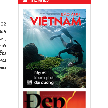
ອ່ານສື່ສິ່ງພິມ
 22
ະພາ
ຈາ,
ຕໍ່
ກີນ
ການ
ເທດ
,
ນ