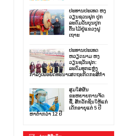
ປະທານປະເທດ ຫງ
ວຽນຊວນຟຸກ ປຸກ
ລະດົມວັນບຸນປູກ
ຕົ້ນໄມ້ຢູ່ແຂວງຝູ
ເຖາະ
ປະທານປະເທດ
ຫວຽດນາມ ຫງ
ວຽນຊວັນຟຸກ:
ລະດົມທຸກແຫຼ່ງ
ກຳລັງເພື່ອພັດທະນາເສດຖະກິດກະສິກຳ
ສຸມໃສ່ຜັນ
ຂະຫຍາຍການຈັດ
ຊື້, ສັກວັກຊິນໃຫ້ແກ່
ເດັກອາຍຸແຕ່ 5 ປີ
ຫາຕ່ຳກວ່າ 12 ປີ