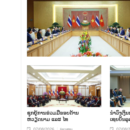
ຊຸກຍູ້ການຮ່ວມມືຮອບດ້ານ
ນຳ​ວົງ​ເງ
ຫວຽດນາມ ແລະ ໄທ
ເຊຍ​ບັນ​ລຸ
07/08/2026
07/08/
ຂ່າວສານ