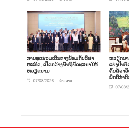
ການ​ທູດ​ຮ່ວມ​ເດີນ​ທາງ​ພ້ອມກັບ​ວິ​ສາ​
ຫວຽດ​ນາມ 
ຫະ​ກ​ິດ, ເປີດກວ້າງ​ພື້ນ​ຖີ່​ພັດ​ທະ​ນາ​ໃຫ້​
ແບ່​ງ​ປັນ​
ຫວຽດ​ນາມ
ຄົ້ນ​ຄ້​ວາ
ພຶດ​ຕິ​ກຳຕົ
07/08/2026
ຂ່າວສານ
07/08/