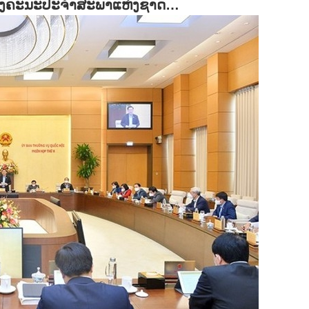
ຂອງຄະນະປະຈຳສະພາແຫ່ງຊາດ…