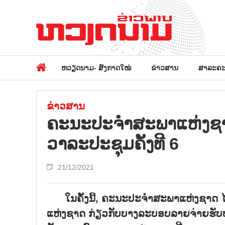
ຫວຽດນາມ- ສັງກາດໃໝ່
ຂ່າວສານ
ສາລະຄະ
ຂ່າວສານ
ຄະນະປະຈຳສະພາແຫ່ງຊາດ 
ວາລະປະຊຸມຄັ້ງທີ 6
21/12/2021
ໃນຄັ້ງນີ້, ຄະນະປະຈຳສະພາແຫ່ງຊາດ 
ແຫ່ງຊາດ ກ່ຽວກັບບາງລະບອບລາຍຈ່າຍຮັບ