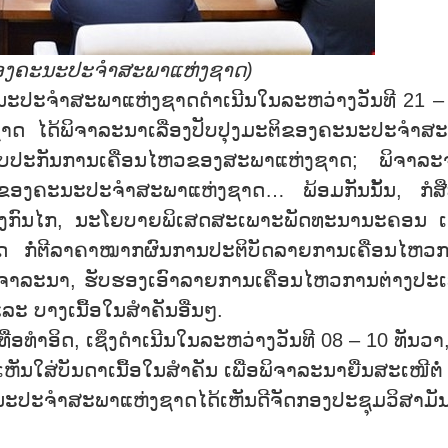
ອງຄະນະປະຈຳສະພາແຫ່ງຊາດ)
ນະປະຈຳສະພາແຫ່ງຊາດດຳເນີນໃນລະຫວ່າງວັນທີ 21 –
ຊາດ ໄດ້ພິຈາລະນາເລື່ອງປັບປຸງມະຕິຂອງຄະນະປະຈຳສ
ບປະກັນການເຄື່ອນໄຫວຂອງສະພາແຫ່ງຊາດ; ພິຈາລະ
ອງຄະນະປະຈຳສະພາແຫ່ງຊາດ… ພ້ອມກັນນັ້ນ, ກໍສືບ
າງກົນໄກ, ນະໂຍບາຍພິເສດສະເພາະພັດທະນານະຄອນ ເ
 ກໍ່ຕີລາຄາໝາກຜົນການປະຕິບັດລາຍການເຄື່ອນໄຫວ
ພິຈາລະນາ, ຮັບຮອງເອົາລາຍການເຄື່ອນໄຫວການຕ່າງປະ
 ບາງເນື້ອໃນສຳຄັນອື່ນໆ.
ອທຳອິດ, ເຊິ່ງດຳເນີນໃນລະຫວ່າງວັນທີ 08 – 10 ທັນວາ
ສ່ບັນດາເນື້ອໃນສຳຄັນ ເພື່ອພິຈາລະນາຍື່ນສະເໜີຕໍ່
ະປະຈຳສະພາແຫ່ງຊາດໄດ້ເຫັນດີຈັດກອງປະຊຸມວິສາມັ