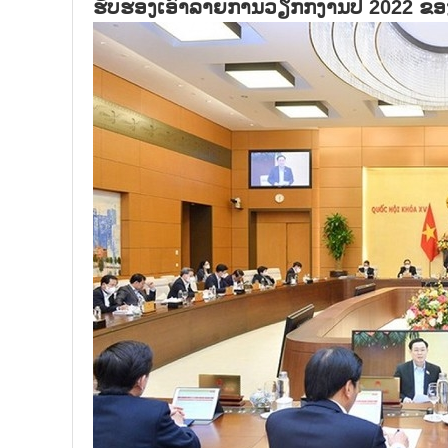
ຮັບຮອງເອົາລາຍການວຽກກງານປີ 2022 