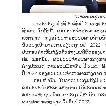
(
ວາລະປະຊຸມຂ
ວາລະປະຊຸມຄັ້ງທີ 6 ເທື່ອທີ 2 ຂອງຄະ
ທັນວາ. ໃນຄັ້ງນີ້, ຄະນະປະຈຳສະພາແຫ່ງ
ແຫ່ງຊາດ ກ່ຽວກັບບາງລະບອບລາຍຈ່າຍຮັ
ຮັບຮອງເອົາລາຍການວຽກກງານປີ 2022 ຂ
ປະກອບຄຳເຫັນກ່ຽວກັບຮ່າງມະຕິທົດລອງບ
ເທີ. ນອກນັ້ນ, ຄະນະປະຈຳສະພາແຫ່ງຊາດ
ຕ່າງປະເທດ, ການຮ່ວມມືສາກົນ ປີ 2021; 
ປີ 2022 ຂອງຄະນະປະຈຳສະພາແຫ່ງຊາດ ແລະ
ກ່ອນໜ້ານັ້ນ, ໃນວາລະປະຊຸມຄັ້ງທີ 6 ເທື່
ຄະນະປະຈຳສະພາແຫ່ງຊາດ ໄດ້ປະກອບຄຳເຫັນໃ
ສະພາແຫ່ງຊາດໃນກອງປະຊຸມວິສາມັນ. ຄະນ
ຂອງສະພາແຫ່ງຊາດ ໃນຕົ້ນປີ 2022.