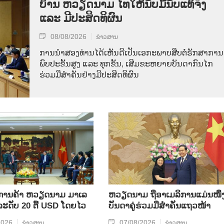
ບ້ານ ຫວຽດ​ນາມ ໄທ​ໃຫ້​ນັບ​ມື້​ນັບ​ແທ້​ຈິງ
ແລະ ມີ​ປະ​ສິດ​ທິ​ຜົນ
08/08/2026
ຂ່າວສານ
ການ​ນຳ​ສອງ​ທ່ານ​ໄດ້​ເຫັນ​ດີ​ເປັນ​ເອ​ກະ​ພາບ​ສືບ​ຕໍ່​ຮັກ​ສາ​ການ​
ພົບ​ປະ​ຂັ້ນ​ສູງ ແລະ ທຸກ​ຂັ້ນ, ເສີມ​ຂະ​ຫຍາຍ​ບັນ​ດາ​ກົນ​ໄກ​
ຮ່ວມ​ມື​ສຳ​ຄັນ​ຢ່າງ​ມີ​ປະ​ສິດ​ທິ​ຜົນ
ິນ​ການ​ຄ້າ ຫວຽດ​ນາມ ມາ​ເລ​
ຫ​ວຽດ​ນາມ ຖື​ອາ​ເມ​ລິ​ການ​ແມ່ນ​ໜຶ່ງ
​ລະ​ດັບ 20 ຕື້ USD ໂດຍ​ໄວ
ບັນ​ດາ​ຄູ່​ຮ່ວມ​ມື​ສຳ​ຄັນ​ແຖວ​ໜ້າ
2026
07/08/2026
ຂ່າວສານ
ຂ່າວສານ