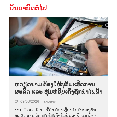
ບັນດາບົດຕໍ່ໄປ
ຫວຽດນາມ ຕ້ອງໃຫ້ບຸລິມະສິດການ
ຜະລິດ ແລະ ຫຸ້ມຫໍ່ຊິບເຄິ່ງຊັກນຳໄຟຟ້າ
09/08/2026
ຂ່າວສານ
ທ່ານ Tsuda Kenji ຖືວ່າ ດ້ວຍເງື່ອນໄຂໃນປະຈຸບັນ,
ຫວຽດນາມ ຕ້ອງສຸມໃສ່ເຂົ້າໃນບັນດາຂົງເຂດມີທ່າ