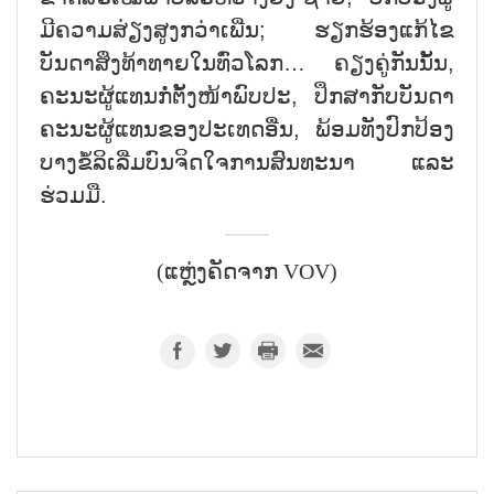
ມີຄວາມສ່ຽງສູງກວ່າເພີ່ນ; ຮຽກຮ້ອງແກ້ໄຂ
ບັນດາສິ່ງທ້າທາຍໃນທົ່ວໂລກ… ຄຽງຄູ່ກັນນັ້ນ,
ຄະນະຜູ້ແທນກໍ່ຕັ້ງໜ້າພົບປະ, ປຶກສາກັບບັນດາ
ຄະນະຜູ້ແທນຂອງປະເທດອື່ນ, ພ້ອມທັງປົກປ້ອງ
ບາງຂໍ້ລິເລີ່ມບົນຈິດໃຈການສົນທະນາ ແລະ
ຮ່ວມມື.
(ແຫຼ່ງຄັດຈາກ VOV)