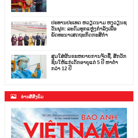
ປະທານປະເທດ ຫວຽດນາມ ຫງວຽນຊ
ວັນຟຸກ: ລະດົມທຸກແຫຼ່ງກຳລັງເພື່ອ
ພັດທະນາເສດຖະກິດກະສິກຳ
ສຸມໃສ່ຜັນຂະຫຍາຍການຈັດຊື້, ສັກວັກ
ຊິນໃຫ້ແກ່ເດັກອາຍຸແຕ່ 5 ປີ ຫາຕ່ຳ
ກວ່າ 12 ປີ
ອ່ານສື່ສິ່ງພິມ