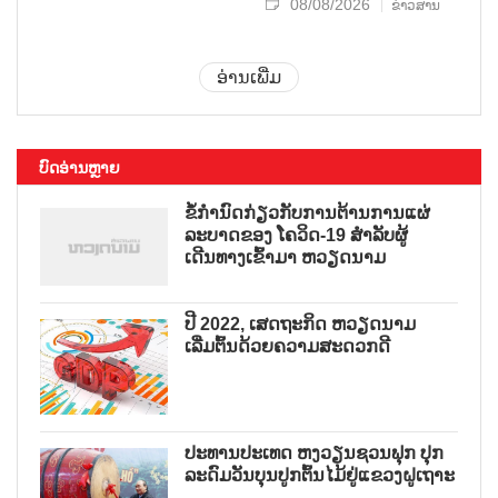
08/08/2026
ຂ່າວສານ
ອ່ານເພີ່ມ
ບົດອ່ານຫຼາຍ
ຂໍ້ກຳນົດກ່ຽວກັບການຕ້ານການແຜ່
ລະບາດຂອງ ໂຄວິດ-19 ສຳລັບຜູ້
ເດີນທາງເຂົ້າມາ ຫວຽດນາມ
ປີ 2022, ເສດຖະກິດ ຫວຽດນາມ
ເລີ່ມຕົ້ນດ້ວຍຄວາມສະດວກດີ
ປະທານປະເທດ ຫງວຽນຊວນຟຸກ ປຸກ
ລະດົມວັນບຸນປູກຕົ້ນໄມ້ຢູ່ແຂວງຝູເຖາະ