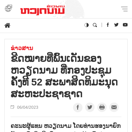
ຂ່າວສານ
ຂີດໝາຍທີ່ພົ້ນເດັນຂອງ
ຫວຽດນາມ ທີ່ກອງປະຊຸມ
ຄັ້ງທີ 52 ສະພາສິດທິມະນຸດ
ສະຫະປະຊາຊາດ
06/04/2023
ຄະນະຜູ້ແທນ ຫວຽດນາມ ໂດຍທ່ານຮອງນາຍົກ