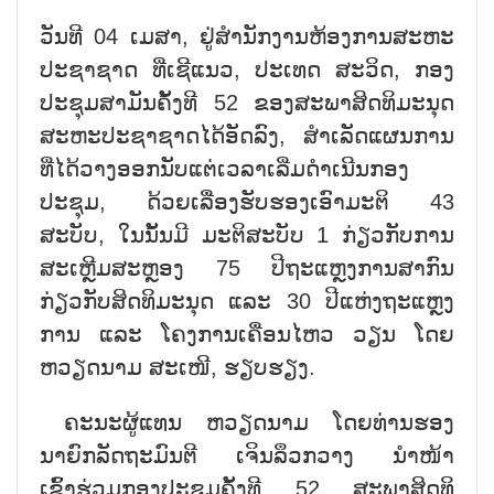
ວັນທີ 04 ເມສາ, ຢູ່ສຳນັກງານຫ້ອງການສະຫະ
ປະຊາຊາດ ທີ່ເຊີແນວ, ປະເທດ ສະວິດ, ກອງ
ປະຊຸມສາມັນຄັ້ງທີ 52 ຂອງສະພາສິດທິມະນຸດ
ສະຫະປະຊາຊາດໄດ້ອັດລົງ, ສຳເລັດແຜນການ
ທີ່ໄດ້ວາງອອກນັບແຕ່ເວລາເລີ່ມດຳເນີນກອງ
ປະຊຸມ, ດ້ວຍເລື່ອງຮັບຮອງເອົາມະຕິ 43
ສະບັບ, ໃນນັ້ນມີ ມະຕິສະບັບ 1 ກ່ຽວກັບການ
ສະເຫຼີມສະຫຼອງ 75 ປີຖະແຫຼງການສາກົນ
ກ່ຽວກັບສິດທິມະນຸດ ແລະ 30 ປີແຫ່ງຖະແຫຼງ
ການ ແລະ ໂຄງການເຄື່ອນໄຫວ ວຽນ ໂດຍ
ຫວຽດນາມ ສະເໜີ, ຮຽບຮຽງ.
ຄະນະຜູ້ແທນ ຫວຽດນາມ ໂດຍທ່ານຮອງ
ນາຍົກລັດຖະມົນຕີ ເຈິນລຶວກວາງ ນຳໜ້າ
ເຂົ້າຮ່ວມກອງປະຊຸມຄັ້ງທີ 52 ສະພາສິດທິ