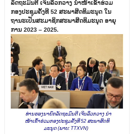
ລັດຖະມົນຕີ ເຈິນລຶວກວາງ ນຳໜ້າເຂົ້າຮ່ວມ
ກອງປະຊຸມຄັ້ງທີ 52 ສະພາສິດທິມະນຸດ ໃນ
ຖານະເປັນສະມາຊິກສະພາສິດທິມະນຸດ ອາຍຸ
ການ 2023 – 2025.
ທ່ານຮອງນາຍົກລັດຖະມົນຕີ ເຈິນລຶວກວາງ ນຳ
ໜ້າເຂົ້າຮ່ວມກອງປະຊຸມຄັ້ງທີ 52 ສະພາສິດທິ
ມະນຸດ (ພາບ: TTXVN)