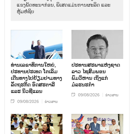
ແຮງພັດທະນາກ່ອນ, ພິເສດແມ່ນການຜະລິດ ແລະ
ຫຸ້ມຫໍ່ຊິບ
ທ່ານເລຂາທິການໃຫຍ່,
ປະທານສະພາແຫ່ງຊາດ
ປະທານປະເທດ ໂຕເລິມ
ລາວ ໄຊສົມພອນ
ເດີນທາງໄປຢ້ຽມຢາມທາງ
ພົມວິຫານ ເຖິງແກ່
ລັດຖະກິດ ອົດສະຕາລີ
ມໍລະນະກຳ
ແລະ ນິວຊີແລນ
09/08/2026
ຂ່າວສານ
09/08/2026
ຂ່າວສານ