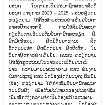
ມະນຸດ ໃນຖານະເປັນສະມາຊິກສະພາສິດທິ
ມະນຸດ ອາຍຸການ 2023 – 2025. ຄະນະຜູ້ແທນ
ຫວຽດນາມ ໄດ້ຕັ້ງໜ້າປະກອບຄຳເຫັນຢູ່ບັນດາ
ວາລະປຶກສາຫາລື, ການໂອ້ລົມສົນທະນາ
ກ່ຽວກັບການຮັບປະກັນບັນດາສິດລະອຽດ, ຄື:
ສິດມີເຮືອນຢູ່; ສິດມີທັນຍາຫານ; ສິດ
ວັດທະນະທຳ; ສິດພັດທະນາ; ສິດທິເດັກ… ໃນ
ບັນດາບົດກ່າວຄຳເຫັນນັ້ນ, ຄະນະ ຫວຽດນາມ
ໄດ້ເຊີດຊູແຜນນະໂຍບາຍສະເໝີຕົ້ນສະເໝີ
ປາຍ, ຄວາມມານະພະຍາຍາມ ແລະ ຜົນງານ
ໃນການຊຸກຍູ້ ແລະ ປົກປ້ອງສິດທິມະນຸດ; ຢືນຢັນ
ເລື່ອງ ຫວຽດນາມ ໃຫ້ຄຳໝັ້ນສັນຍາພັດທະນາ
ແບບຍືນຍົງ ເພື່ອຜົນປະໂຫຍດຂອງປະຊາຊົນ;
ເນັ້ນໜັກເຖິງຄວາມຈຳເປັນຕ້ອງແກ້ໄຂສະພາບ
ຂາດສະເໝີພາບລະຫວ່າງຍິງ-ຊາຍ, ປົກປ້ອງຜູ້