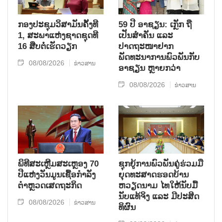
ກອງປະຊຸມວິສາມັນຄັ້ງທີ
59 ປີ ອາຊຽນ: ເກຼັກ ຖື
1, ສະພາແຫ່ງຊາດຊຸດທີ
ເປັນສຳຄັນ ແລະ
16 ສືບຕໍ່ເຮັດວຽກ
ປາດຖະໜາຢາກ
ພັດທະນາການພົວພັນກັບ
08/08/2026
ຂ່າວສານ
ອາຊຽນ ຫຼາຍກວ່າ
08/08/2026
ຂ່າວສານ
ພິທີສະເຫຼີມສະເຫຼອງ 70
ຊຸກ​ຍູ້​ການ​ພົວ​ພັນ​ຄູ່​ຮ່ວມ​ມື​
ປີແຫ່ງວັນມູນເຊື້ອກຳລັງ
ຍຸດ​ທະ​ສາດ​ຮອດ​ບ້ານ
ຕຳຫຼວດເສດຖະກິດ
ຫວຽດ​ນາມ ໄທ​ໃຫ້​ນັບ​ມື້​
ນັບ​ແທ້​ຈິງ ແລະ ມີ​ປະ​ສິດ​
08/08/2026
ຂ່າວສານ
ທິ​ຜົນ