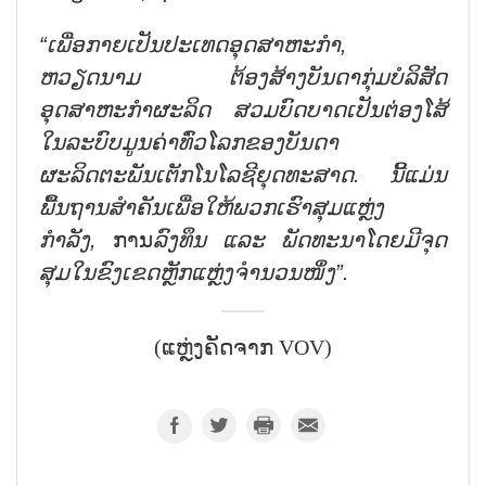
“ເພື່ອກາຍເປັນປະເທດອຸດສາຫະກຳ,
ຫວຽດນາມ ຕ້ອງສ້າງບັນດາກຸ່ມບໍລິສັດ
ອຸດສາຫະກຳຜະລິດ ສວມບົດບາດເປັນຕ່ອງໂສ້
ໃນລະບົບມູນຄ່າທົ່ວໂລກຂອງບັນດາ
ຜະລິດຕະພັນເຕັກໂນໂລຊີຍຸດທະສາດ. ນີ້ແມ່ນ
ພື້ນຖານສຳຄັນເພື່ອໃຫ້ພວກເຮົາສຸມແຫຼ່ງ
ກຳລັງ,
ການ
ລົງທຶນ ແລະ ພັດທະນາໂດຍມີຈຸດ
ສຸມໃນຂົງເຂດຫຼັກແຫຼ່ງຈຳນວນໜຶ່ງ”.
(ແຫຼ່ງຄັດຈາກ VOV)