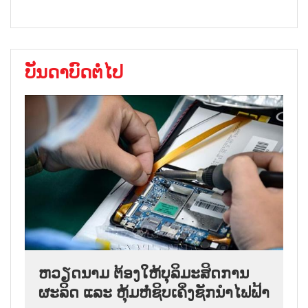
ບັນດາບົດຕໍ່ໄປ
ຫວຽດນາມ ຕ້ອງໃຫ້ບຸລິມະສິດການ
ຜະລິດ ແລະ ຫຸ້ມຫໍ່ຊິບເຄິ່ງຊັກນຳໄຟຟ້າ