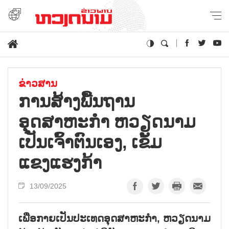
ຂ່າວສານ
ການສ້າງພື້ນຖານ
ອຸດສາຫະກຳ ຫວຽດນາມ
ເປັນເຈົ້າຕົນເອງ, ເຂັ້ມ
ແຂງແຮງກ້າ
13/09/2025
ເພື່ອກາຍເປັນປະເທດອຸດສາຫະກຳ, ຫວຽດນາມ