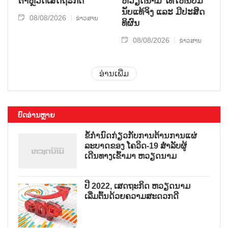
ຕຳຫຼວດເສດຖະກິດ
ຫວຽດ​ນາມ ໄທ​ໃຫ້​ນັບ​ມື້​
ນັບ​ແທ້​ຈິງ ແລະ ມີ​ປະ​ສິດ​
08/08/2026
ຂ່າວສານ
ທິ​ຜົນ
08/08/2026
ຂ່າວສານ
ອ່ານເພີ່ມ
ບົດອ່ານຫຼາຍ
ຂໍ້ກຳນົດກ່ຽວກັບການຕ້ານການແຜ່
ລະບາດຂອງ ໂຄວິດ-19 ສຳລັບຜູ້
ເດີນທາງເຂົ້າມາ ຫວຽດນາມ
ປີ 2022, ເສດຖະກິດ ຫວຽດນາມ
ເລີ່ມຕົ້ນດ້ວຍຄວາມສະດວກດີ