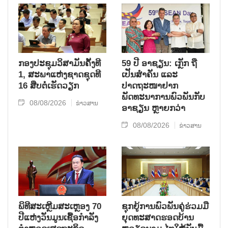
ກອງປະຊຸມວິສາມັນຄັ້ງທີ
59 ປີ ອາຊຽນ: ເກຼັກ ຖື
1, ສະພາແຫ່ງຊາດຊຸດທີ
ເປັນສຳຄັນ ແລະ
16 ສືບຕໍ່ເຮັດວຽກ
ປາດຖະໜາຢາກ
ພັດທະນາການພົວພັນກັບ
08/08/2026
ຂ່າວສານ
ອາຊຽນ ຫຼາຍກວ່າ
08/08/2026
ຂ່າວສານ
ພິທີສະເຫຼີມສະເຫຼອງ 70
ຊຸກ​ຍູ້​ການ​ພົວ​ພັນ​ຄູ່​ຮ່ວມ​ມື​
ປີແຫ່ງວັນມູນເຊື້ອກຳລັງ
ຍຸດ​ທະ​ສາດ​ຮອດ​ບ້ານ