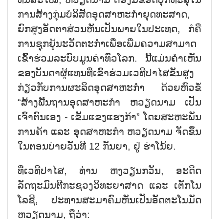
ການສ້າງກຸ່ມບໍລິສັດອຸດສາຫະກຳຍຸດທະສາດ,
ຍົກສູງອັດຕາສ່ວນຫັນເປັນພາຍໃນປະເທດ, ກໍຄື
ການຊຸກຍູ້ນະວັດຕະກຳເພື່ອເພີ່ມຄວາມສາມາດ
ເຂົ້າຮ່ວມລະບົບມູນຄ່າທົ່ວໂລກ. ນີ້ແມ່ນຄຳເຫັນ
ຂອງບັນດາຜູ້ແທນທີ່ເຂົ້າຮ່ວມເວທີປາໄສຂັ້ນສູງ
ກ່ຽວກັບການຜະລິດອຸດສາຫະກຳ ດ້ວຍຫົວຂໍ້
“ສ້າງພື້ນຖານອຸດສາຫະກຳ ຫວຽດນາມ ເປັນ
ເຈົ້າຕົນເອງ - ເຂັ້ມແຂງແຮງກ້າ” ໂດຍສະຫະພັນ
ການຄ້າ ແລະ ອຸດສາຫະກຳ ຫວຽດນາມ ຈັດຂຶ້ນ
ໃນຕອນບ່າຍວັນທີ 12 ກັນຍາ, ຢູ່ ຮ່າໂນ້ຍ.
ທີ່ເວທີປາໄສ, ທ່ານ ຫງວຽນກວັນ, ອະດີດ
ລັດຖະມົນຕີກະຊວງວິທະຍາສາດ ແລະ ເຕັກໂນ
ໂລຊີ, ປະທານສະມາຄົມຫັນເປັນອັດຕະໂນມັດ
ຫວຽດນາມ, ຖືວ່າ: