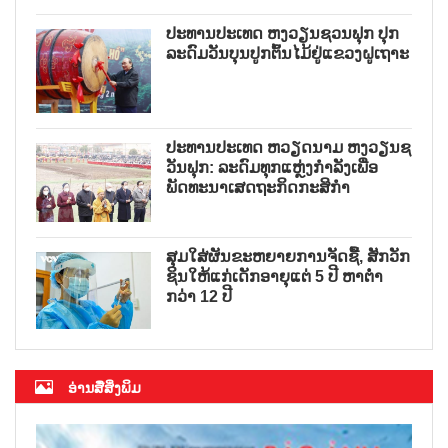
ປະທານປະເທດ ຫງວຽນຊວນຟຸກ ປຸກ
ລະດົມວັນບຸນປູກຕົ້ນໄມ້ຢູ່ແຂວງຝູເຖາະ
ປະທານປະເທດ ຫວຽດນາມ ຫງວຽນຊ
ວັນຟຸກ: ລະດົມທຸກແຫຼ່ງກຳລັງເພື່ອ
ພັດທະນາເສດຖະກິດກະສິກຳ
ສຸມໃສ່ຜັນຂະຫຍາຍການຈັດຊື້, ສັກວັກ
ຊິນໃຫ້ແກ່ເດັກອາຍຸແຕ່ 5 ປີ ຫາຕ່ຳ
ກວ່າ 12 ປີ
ອ່ານສື່ສິ່ງພິມ