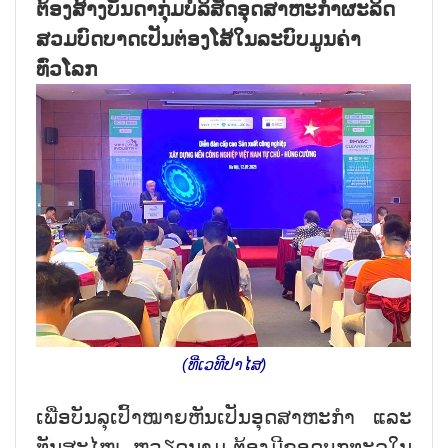
ຕ້ອງສ້າງບັນດາກຸ່ມບໍລິສັດອຸດສາຫະກຳຜະລິດ
ສວມບົດບາດເປັນຕ່ອງໂສ້ໃນລະບົບມູນຄ່າ
ທົ່ວໂລກ
(ທີ່ເວທີປາໄສ)
ເພື່ອບັນລຸເປົ້າໝາຍຫັນເປັນອຸດສາຫະກຳ ແລະ
ທັນສະໄໝ, ຫວຽດນາມ ຕ້ອງມີຂອດບຸກທະລຸໃນ