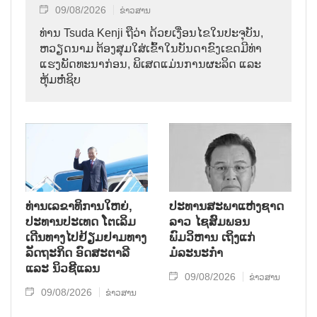
09/08/2026
ຂ່າວສານ
ທ່ານ Tsuda Kenji ຖືວ່າ ດ້ວຍເງື່ອນໄຂໃນປະຈຸບັນ,
ຫວຽດນາມ ຕ້ອງສຸມໃສ່ເຂົ້າໃນບັນດາຂົງເຂດມີທ່າ
ແຮງພັດທະນາກ່ອນ, ພິເສດແມ່ນການຜະລິດ ແລະ
ຫຸ້ມຫໍ່ຊິບ
ທ່ານເລຂາທິການໃຫຍ່,
ປະທານສະພາແຫ່ງຊາດ
ປະທານປະເທດ ໂຕເລິມ
ລາວ ໄຊສົມພອນ
ເດີນທາງໄປຢ້ຽມຢາມທາງ
ພົມວິຫານ ເຖິງແກ່
ລັດຖະກິດ ອົດສະຕາລີ
ມໍລະນະກຳ
ແລະ ນິວຊີແລນ
09/08/2026
ຂ່າວສານ
09/08/2026
ຂ່າວສານ