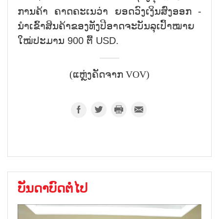
ການຄ້າ ຄາດຄະເນວ່າ ຍອດວົງເງິນສົ່ງອອກ -
ນຳເຂົ້າສິນຄ້າຂອງທັງປີອາດຈະບັນລຸເປົ້າໝາຍ
ໃໝ່ປະມານ 900 ຕື້ USD.
(ແຫຼ່ງຄັດຈາກ VOV)
ບັນດາບົດຕໍ່ໄປ