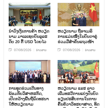
ນຳ​ວົງ​ເງິນ​ການ​ຄ້າ ຫວຽດ​
ຫ​ວຽດ​ນາມ ຖື​ອາ​ເມ​ລິ​
ນາມ ມາ​ເລ​ເຊຍ​ບັນ​ລຸ​ລະ​
ການ​ແມ່ນ​ໜຶ່ງ​ໃນ​ບັນ​ດາ​ຄູ່​
ດັບ 20 ຕື້ USD ໂດຍ​ໄວ
ຮ່ວມ​ມື​ສຳ​ຄັນ​ແຖວ​ໜ້າ
07/08/2026
07/08/2026
ຂ່າວສານ
ຂ່າວສານ
ການ​ທູດ​ຮ່ວມ​ເດີນ​ທາງ​
ຫວຽດ​ນາມ ແລະ ລາວ​
ພ້ອມກັບ​ວິ​ສາ​ຫະ​ກ​ິດ,
ເພີ່ມ​ທະ​ວີ​ການ​ແບ່​ງ​ປັນ​ບົດ​
ເປີດກວ້າງ​ພື້ນ​ຖີ່​ພັດ​ທະ​ນາ​
ຮຽນ​ປະ​ສົບ​ການ​ໃນ​ການ​
ໃຫ້​ຫວຽດ​ນາມ
ຄົ້ນ​ຄ້​ວາ​ວິ​ທະ​ຍາ​ສາດ, ທິດ​