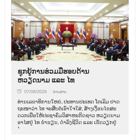
ຊຸກຍູ້ການຮ່ວມມືຮອບດ້ານ
ຫວຽດນາມ ແລະ ໄທ
07/08/2026
ຂ່າວສານ
ທ່ານ​ເລ​ຂາ​ທິ​ການ​ໃຫຍ່, ປະ​ທານ​ປະ​ເທດ ໂຕ​ເລິມ ປາດ​
ຖະ​ໜາ​ວ່າ ໄທ​ ຈະ​ສືບ​ຕໍ່​ເອົາ​ໃຈ​ໃສ່, ສ້າງ​ເງື່ອນ​ໄຂ​ສະ​
ດວກ​ເພື່ອ​ໃຫ້​ປະ​ຊາ​ຄົມ​ວ​ິ​ສາ​ຫະ​ກິດ​ຊາວ ຫວຽດ​ນາມ
ອາ​ໄສ​ຢູ່ ໄທ ຮ່ຳ​ຮຽນ, ດຳ​ລົງ​ຊີ​ວິດ ແລະ ເຮັດ​ວຽກ​ຢູ່​
ໄທ.