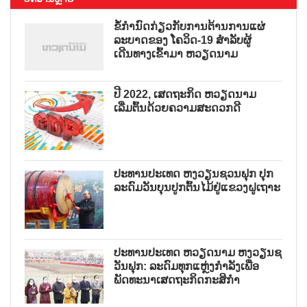
ຂໍ້ກຳນົດກ່ຽວກັບການຕ້ານການແຜ່
ລະບາດຂອງ ໂຄວິດ-19 ສຳລັບຜູ້
ເດີນທາງເຂົ້າມາ ຫວຽດນາມ
ປີ 2022, ເສດຖະກິດ ຫວຽດນາມ
ເລີ່ມຕົ້ນດ້ວຍຄວາມສະດວກດີ
ປະທານປະເທດ ຫງວຽນຊວນຟຸກ ປຸກ
ລະດົມວັນບຸນປູກຕົ້ນໄມ້ຢູ່ແຂວງຝູເຖາະ
ປະທານປະເທດ ຫວຽດນາມ ຫງວຽນຊ
ວັນຟຸກ: ລະດົມທຸກແຫຼ່ງກຳລັງເພື່ອ
ພັດທະນາເສດຖະກິດກະສິກຳ