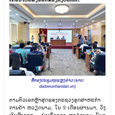
ທີ່ກອງປະຊຸມຖະແຫຼງຂ່າວ (ພາບ:
daibieunhandan.vn)
ຕາມຕົວເລກຫຼ້າສຸດຂອງກະຊວງອຸດສາຫະກຳ
ການຄ້າ ຫວຽດນາມ, ໃນ 9 ເດືອນຜ່ານມາ, ວົງ