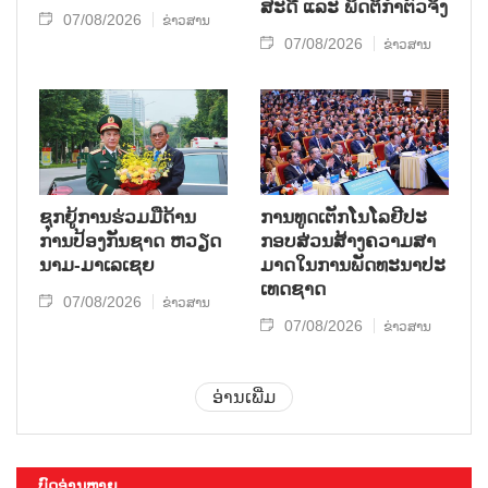
ສະ​ດີ ແລະ ພຶດ​ຕິ​ກຳຕົວ​ຈິງ
07/08/2026
ຂ່າວສານ
07/08/2026
ຂ່າວສານ
ຊຸກ​ຍູ້​ການ​ຮ່ວມ​ມື​ດ້ານ​
ການ​ທູດ​ເຕັກ​ໂນ​ໂລ​ຢີ​ປະ​
ການ​ປ້ອງ​ກັນ​ຊາດ ຫວຽດ​
ກອບ​ສ່ວນ​ສ້າງ​ຄວາມ​ສາ​
ນາມ-ມາ​ເລ​ເຊຍ
ມາດ​ໃນ​ການ​ພັດ​ທະ​ນາ​ປະ​
ເທດ​ຊາດ
07/08/2026
ຂ່າວສານ
07/08/2026
ຂ່າວສານ
ອ່ານເພີ່ມ
ບົດອ່ານຫຼາຍ