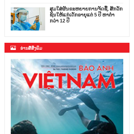
ສຸມໃສ່ຜັນຂະຫຍາຍການຈັດຊື້, ສັກວັກ
ຊິນໃຫ້ແກ່ເດັກອາຍຸແຕ່ 5 ປີ ຫາຕ່ຳ
ກວ່າ 12 ປີ
ອ່ານສື່ສິ່ງພິມ