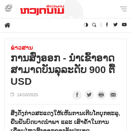
ຂ່າວສານ
ການສົ່ງອອກ - ນຳເຂົ້າອາດ
ສາມາດບັນລຸລະດັບ 900 ຕື້
USD
14/10/2025
ສິ່ງດັ່ງກ່າວສະແດງໃຫ້ເຫັນການເຕີບໂຕບຸກທະລຸ,
ຢືນຢັນບົດບາດນຳພາ ແລະ ເສົາຄ້ຳໃນການ
ເຄື່ອນໄຫວສົ່ງອອກຂອງທັງປະເທດ.