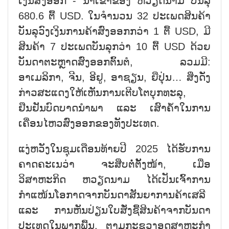
ເງິນສົ່ງອອກ - ນຳເຂົ້າຂອງ ຫວຽດນາມ ບັນລຸ
680.6 ຕື້ USD. ໃນຈຳນວນ 32 ປະເພດສິນຄ້າ
ບັນລຸວົງເງິນການຄ້າສົ່ງອອກກວ່າ 1 ຕື້ USD, ມີ
ສິນຄ້າ 7 ປະເພດບັນລຸກວ່າ 10 ຕື້ USD ດ້ວຍ
ບັນດາຕະຫຼາດສົ່ງອອກຕົ້ນຕໍ, ລວມມີ:
ອາເມລິກາ, ຈີນ, ອີຢູ, ອາຊຽນ, ຍີ່ປຸ່ນ… ສິ່ງດັ່ງ
ກ່າວສະແດງໃຫ້ເຫັນການເຕີບໂຕບຸກທະລຸ,
ຢືນຢັນບົດບາດນຳພາ ແລະ ເສົາຄ້ຳໃນການ
ເຄື່ອນໄຫວສົ່ງອອກຂອງທັງປະເທດ.
ແງ່ຫວັງໃນຊຸມເດືອນທ້າຍປີ 2025 ໄດ້ຮັບການ
ຄາດຄະເນວ່າ ຈະສືບຕໍ່ຕັ້ງໜ້າ, ເມື່ອ
ວິສາຫະກິດ ຫວຽດນາມ ໄດ້ເປັນເຈົ້າການ
ກຳແໜ້ນໂອກາດຈາກບັນດາສັນຍາການຄ້າເສລີ
ແລະ ການຫັນປ່ຽນໃບສັ່ງຊື້ສິນຄ້າຈາກບັນດາ
ປະເທດໃນພາກພື້ນ. ຕາມກະຊວງອຸດສາຫະກຳ