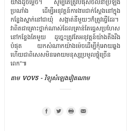
យ៉ាងដូចម្ត៉េច។ សូម្បីតែត្រូវបំផុសចលនាប្រឡង
ប្រណាំង ដើម្បីអនុវត្តន៍ការងារជាក់ស្តែងនៅក្នុង
កន្លែងស្នាក់នៅជាឃុំ សង្កាត់នីមួយៗក៏ត្រូវធ្វើដែរ។
វាពិតជាគ្រោះថ្នាក់ណាស់ដែលគ្រាន់តែធ្វេសប្រហែស
នៅកន្លែងតែមួយ ដូច្នេះត្រូវតែអនុវត្តន៍យ៉ាងតឹងរឹង
បំផុត យកសំណាកយ៉ាងម៉េចដើម្បីកុំអោយឆ្លង
ហើយជាពិសេសមិនអោយមនុស្សប្រមូលផ្តុំច្រើន
ពេក”៕
តាម VOV5 - វិទ្យុសំឡេងវៀតណាម