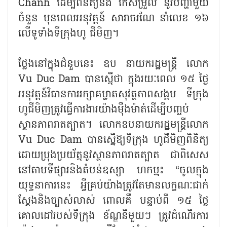
Chanh ដើម្បីពិនិត្យនិង កែសម្រួល នូវបញ្ហាមួយ
ចំនួន មុនពេលអនុវត្តន៍ សារាចរណែ នាំលេខ ១៦
លើទូទាំងទីក្រុងហូ ជីមិញ។
ថ្លែងនៅក្នុងជំនួបនេះ ឧប នាយករដ្ឋមន្ត្រី លោក
Vu Duc Dam បានស្នើថា ក្នុងរយៈពេល ១៥ ថ្ងៃ
អនុវត្តន៍វិធានការរក្សាគម្លាតសុវត្ថភាពសង្គម ទីក្រុង
ហូជីមិញត្រូវធ្វើការងារយ៉ាងម៉ឺងម៉ាត់ដើម្បីបញ្ចប់
ស្ថានភាពរាតត្បាត។ លោកឧបនាយករដ្ឋមន្រ្តីលោក
Vu Duc Dam បានស្នើឱ្យទីក្រុង ហូជីមិញពិនិត្យ
ដោយប្រុងប្រយ័ត្ននូវស្ថានភាពរាតត្បាត ជាពិសេស
នៅតាមទីផ្សារនិងតំបន់ឧស្សា ហកម្ម៖ “ចូលក្នុង
យុទ្ធនាការនេះ អ្វីគ្រប់យ៉ាងត្រូវតែមានលក្ខណៈជាក់
ស្តែងនិងច្បាស់លាស់ ពោលគឺ បន្ទាប់ពី ១៥ ថ្ងៃ
គោលដៅរបស់ទីក្រុង ខ័ណ្ឌនីមួយៗ ត្រូវដំណើរការ