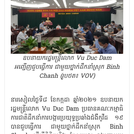
ឧបនាយករដ្ឋមន្រ្តីលោក Vu Duc Dam
អញ្ជើញជួបធ្វើការ ជាមួយថ្នាក់ដឹកនាំស្រុក Binh
Chanh (រូបថត៖ VOV)
នារសៀលថ្ងៃទី៨ ខែកក្កដា ឆ្នាំ២០២១ ឧបនាយក
រដ្ឋមន្រ្តីលោក Vu Duc Dam ប្រធានគណៈកម្មាធិ
ការជាតិដឹកនាំការបង្ការប្រយុទ្ធប្រឆាំងជំងឺកូវីដ ១៩
បានជួបធ្វើការ ជាមួយថ្នាក់ដឹកនាំស្រុក Binh