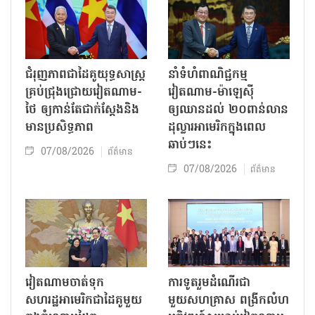
ជំរុញភាពជាដៃគូយុទ្ធសាស្ត្រ
នាំទំហំពាណិជ្ជកម្ម
គ្រប់ជ្រុងជ្រោយវៀតណាម-
វៀតណាម-ម៉ាឡេស៊ី
ថៃ ឲ្យកាន់តែជាក់ស្ដែងនិង
ឲ្យឈានដល់ ២០ពាន់លាន
មានប្រសិទ្ធភាព
ដុល្លារអាមេរិកក្នុងពេល
ឆាប់ៗនេះ
07/08/2026
ព័ត៌មាន
07/08/2026
ព័ត៌មាន
វៀតណាមចាត់ទុក
ការទូតរួមដំណើរជា
សហរដ្ឋអាមេរិកជាដៃគូមួយ
មួយសហគ្រាស ពង្រីកលំហ