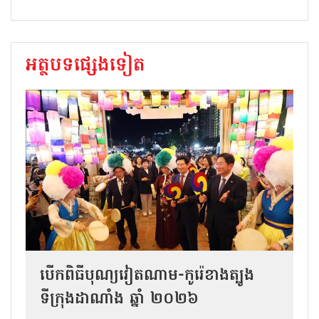
អត្ថបទផ្សេងទៀត
បើកពិធីបុណ្យវៀតណាម-កូរ៉េខាងត្បូង
ទីក្រុងដាណាំង ឆ្នាំ ២០២៦