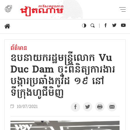
ព័ត៌មាន
ឧបនាយករដ្ឋមន្រ្តីលោក Vu
Duc Dam ចុះពិនិត្យការងារ
បង្ការប្រឆាំងកូវីដ ១៩ នៅ
ទីក្រុងហូជីមិញ
10/07/2021