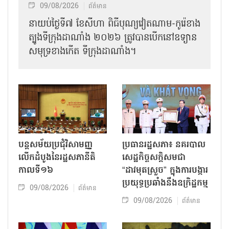
09/08/2026
ព័ត៌មាន
នាយប់ថ្ងៃទី៧ ខែសីហា ពិធីបុណ្យវៀតណាម-កូរ៉េខាង
ត្បូងទីក្រុងដាណាំង ២០២៦ ត្រូវបានបើកនៅឧទ្យាន
សមុទ្រខាងកើត ទីក្រុងដាណាំង។
បន្តសម័យប្រជុំវិសាមញ្ញ
ប្រធានរដ្ឋសភា៖ នគរបាល
លើកដំបូងនៃរដ្ឋសភានីតិ
សេដ្ឋកិច្ចសក្តិសមជា
កាលទី១៦
“ដាវមុតស្រួច” ក្នុងការបង្ការ
ប្រយុទ្ធប្រឆាំងនឹងឧក្រិដ្ឋកម្ម
09/08/2026
ព័ត៌មាន
09/08/2026
ព័ត៌មាន