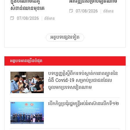
ក្នុងចំណោមដៃគូ
អភិវឌ្ឍន៍សម្រាប់វៀតណាម
សំខាន់ឈានមុខគេ
07/08/2026
ព័ត៌មាន
07/08/2026
ព័ត៌មាន
អត្ថបទផ្សេងទៀត
អត្ថបទអានច្រើនបំផុត
បទប្បញ្ញត្តិស្តីពីការទប់ស្កាត់ការរាតត្បាតនៃ
ជំងឺ Covid-19 សម្រាប់ប្រជាជនដែល
ចូលមកប្រទេសវៀតណាម
បើកកិច្ចប្រជុំរដ្ឋមន្ត្រីអប់រំអាស៊ានលើកទី១២