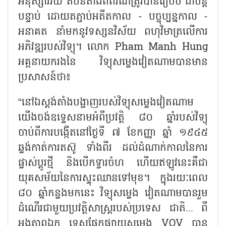
អនុស្សាវរីយ៍ តំបន់តាំងពិព័រណ៌ត្រូវបានរៀបចំ ជាបន្ត
បន្ទាប់ ដោយតភ្ជាប់អតីតកាល - បច្ចុប្បន្នកាល -
អនាគត នាំមកនូវទស្សនវិស័យ ពហុវិមាត្រលើការ
អភិវឌ្ឍរបស់វិទ្យុ។ លោក Pham Manh Hung
អគ្គនាយករងនៃ វិទ្យុសម្លេងវៀតណាមបានមាន
ប្រសាសន៍ថា៖
“នៅឯស្តង់តាំងបង្ហាញរបស់វិទ្យុសម្លេងវៀតណាម
យើងចង់ឧទ្ទេសនាមអំពីប្រវត្តិ ៨០ ឆ្នាំរបស់វិទ្យុ
ចាប់ពីការបង្កើតនៅថ្ងៃទី ៧ ខែកញ្ញា ឆ្នាំ ១៩៤៥
ឆ្លង់កាត់ការតស៊ូ ទាំងពីរ ដល់ដំណាក់កាលនៃការ
ផ្លាស់ប្ដូរថ្មី និងបើកទ្វារចំហ ហើយឥឡូវនេះគឺជា
យុគសម័យនៃការស្ទុះឈានទៅមុខ។ ក្នុងរយៈពេល
៨០ ឆ្នាំកន្លងមកនេះ វិទ្យុសម្លេង វៀតណាមបានរួម
ដំណើរជាមួយប្រវត្តិសាស្ត្ររបស់ប្រទេស ជាតិ... ពី
អង្គភាពឯក ទេសផ្នែកផ្សាយសម្លេង VOV បាន