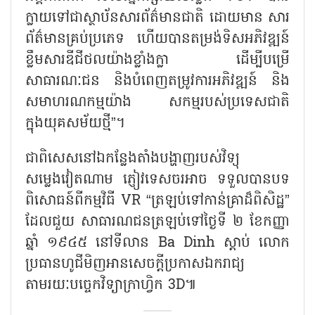
ក្លាយទៅជាស្ថាប័នសារព័ត៌មានជាតិ ដោយមាន សារ
ព័ត៌មានគ្រប់ប្រភេទ ហើយបានតម្រង់ទិសអភិវឌ្ឍន៍
ខ្លឹមសារឌីជីថលយ៉ាងខ្លាំងក្លា ដើម្បីបម្រើ
សាធារណៈជន និងបំពេញតម្រូវការអភិវឌ្ឍន៍ និង
សមាហរណកម្មយ៉ាង សកម្មរបស់ប្រទេសជាតិ
ក្នុងយុគសម័យថ្មី”។
ជាពិសេសនៅឯកន្លែងតាំងបង្ហាញរបស់វិទ្យុ
សម្លេងវៀតណាម ភ្ញៀវទេសចរអាច ទទួលបានបទ
ពិសោធន៍ពីកម្មវិធី
VR “ត្រឡប់ទៅកាន់គ្រាដ៏ពិសិដ្ឋ”
ដែលជួយ សាធារណជនត្រឡប់ទៅថ្ងៃទី ២ ខែកញ្ញា
ឆ្នាំ ១៩៤៥ នៅទីលាន Ba Dinh ស្តាប់ លោក
ប្រធានហូជីមិញអានសេចក្តីប្រកាសឯករាជ្យ
តាមរយៈបច្ចេកវិទ្យាក្រាហ្វិក 3D៕