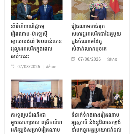
នាំទំហំពាណិជ្ជកម្ម
វៀតណាមចាត់ទុក
វៀតណាម-ម៉ាឡេស៊ី
សហរដ្ឋអាមេរិកជាដៃគូមួយ
ឲ្យឈានដល់ ២០ពាន់លាន
ក្នុងចំណោមដៃគូ
ដុល្លារអាមេរិកក្នុងពេល
សំខាន់ឈានមុខគេ
ឆាប់ៗនេះ
07/08/2026
ព័ត៌មាន
07/08/2026
ព័ត៌មាន
ការទូតរួមដំណើរជា
ទំនាក់ទំនងរវាងវៀតណាម
មួយសហគ្រាស ពង្រីកលំហ
អូស្ត្រាលី និងនូវែលសេឡង់
អភិវឌ្ឍន៍សម្រាប់វៀតណាម
នាំមកនូវអត្ថប្រយោជន៍ដល់