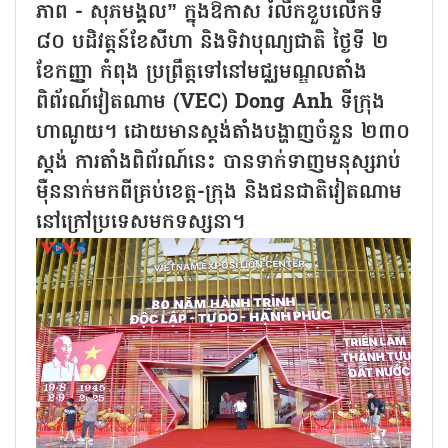
ភាព - សុភមង្គល” ក្នុងឱកាស រំលឹកខួបលើកទី
៨០ បដិវត្តន៍ខែសីហា និងទិវាបុណ្យជាតិ ថ្ងៃទី ២
ខែកញ្ញា កំពុង ប្រព្រឹត្តទៅនៅមជ្ឈមណ្ឌលតាំង
ពិព័រណ៍វៀតណាម (VEC) Dong Anh ទីក្រុង
ហាណូយ។ ដោយមានស្តង់តាំងបង្ហាញចំនួន ២៣០
ស្តង់ ការតាំងពិព័រណ៍នេះ បានទាក់ទាញមនុស្សរាប់
ម៉ឺននាក់មកពីគ្រប់ខេត្ត-ក្រុង និងជនជាតិវៀតណាម
នៅក្រៅប្រទេសមកទស្សនា។