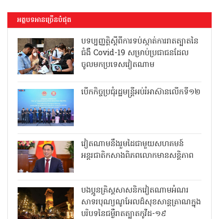
អត្ថបទអានច្រើនបំផុត
បទប្បញ្ញត្តិស្តីពីការទប់ស្កាត់ការរាតត្បាតនៃ
ជំងឺ Covid-19 សម្រាប់ប្រជាជនដែល
ចូលមកប្រទេសវៀតណាម
បើកកិច្ចប្រជុំរដ្ឋមន្ត្រីអប់រំអាស៊ានលើកទី១២
វៀតណាមនឹងរួមដៃជាមួយសហគមន៍
អន្តរជាតិកសាងពិភពលោកមានសន្តិភាព
បងប្អូនគ្រិស្តសាសនិកវៀតណាមអំណរ
សាទរបុណ្យណូអែលដ៏សុខសាន្តត្រាណក្នុង
បរិបទនៃជម្ងឺរាតត្បាតកូវីដ-១៩