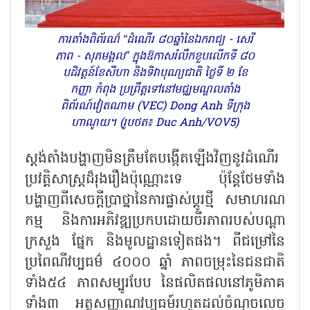
ការតាំងពិព័រណ៌ “ដំណើរ ៨០ឆ្នាំនៃឯករាជ្យ - សេរី
ភាព - សុភមង្គល” ក្នុងឱកាសរំលឹកខួបលើកទី ៨០
បដិវត្តន៍ខែសីហា និងទិវាបុណ្យជាតិ ថ្ងៃទី ២ ខែ
កញ្ញា កំពុង ប្រព្រឹត្តទៅនៅមជ្ឈមណ្ឌលតាំង
ពិព័រណ៍វៀតណាម (VEC) Dong Anh ទីក្រុង
ហាណូយ។ (រូបថត៖ Duc Anh/VOV5)
ស្តង់តាំងបង្ហាញមិនត្រឹមតែបង្កើតឡើងវិញនូវដំណើរ
ប្រវត្តិសាស្ត្រដ៏រុងរឿងប៉ុណ្ណោះទេ ប៉ុន្តែថែមទាំង
បង្ហាញពីសេចក្តីប្រាថ្នានៃការផ្លាស់ប្ដូរថ្មី សមាហរណ
កម្ម និងការអភិវឌ្ឍប្រកបដោយចីរភាពរបស់បណ្ដា
ក្រសួង ផ្នែក និងមូលដ្ឋានទៀតផង។ ពីជម្រៅនៃ
ប្រពៃណីវប្បធម៌ ៤០០០ ឆ្នាំ ភាពចម្រុះនៃជនជាតិ
ទាំង៥៤ ភាពសម្បូរបែប នៃផលិតផលនៅភូមិភាគ
ទាំង៣ អត្តសញ្ញាណវប្បធម៍រហូតដល់ចំណុចលេច