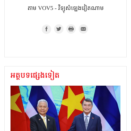
តាម VOV5 - វិទ្យុសំឡេងវៀតណាម
អត្ថបទផ្សេងទៀត