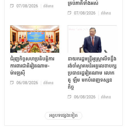
គ្រប់ភាគីទាំងអស់
07/08/2026
ព័ត៌មាន
07/08/2026
ព័ត៌មាន
ជំរុញកិច្ចសហប្រតិបត្តិការ
នាយករដ្ឋមន្ត្រីអូស្ត្រាលីទន្ទឹង
ការពារជាតិវៀតណាម-
រង់ចាំស្វាគមន៍អគ្គលេខាបក្ស
ម៉ាឡេស៊ី
ប្រធានរដ្ឋវៀតណាម លោក
តូ ឡឹម មកបំពេញទស្សន
06/08/2026
ព័ត៌មាន
កិច្ច
06/08/2026
ព័ត៌មាន
អត្ថបទផ្សេងទៀត