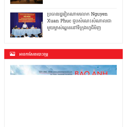
ប្រធានរដ្ឋវៀតណាមលោក Nguyen
Xuan Phuc ជួបសំណេះសំណាលជា
មួយម្ចាស់ឆ្នោតនៅទីក្រុងហូជីមិញ
អាន​កាសែត​បោះពុម្ភ