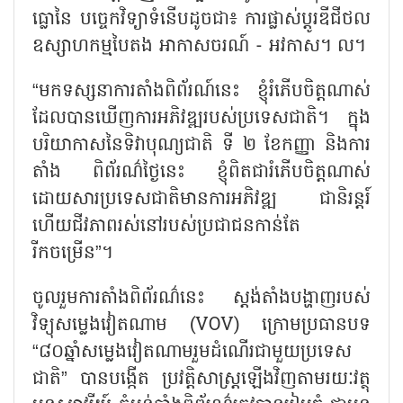
ធ្លោនៃ បច្ចេកវិទ្យាទំនើបដូចជា៖ ការផ្លាស់ប្តូរឌីជីថល
ឧស្សាហកម្មបៃតង អាកាសចរណ៍ - អវកាស។ ល។
“មកទស្សនាការតាំងពិព័រណ៍នេះ ខ្ញុំរំភើបចិត្តណាស់
ដែលបានឃើញការអភិវឌ្ឍរបស់ប្រទេសជាតិ។ ក្នុង
បរិយាកាសនៃទិវាបុណ្យជាតិ ទី ២ ខែកញ្ញា និងការ
តាំង ពិព័រណ៌ថ្ងៃនេះ ខ្ញុំពិតជារំភើបចិត្តណាស់
ដោយសារប្រទេសជាតិមានការអភិវឌ្ឍ ជានិរន្តរ៍
ហើយជីវភាពរស់នៅរបស់ប្រជាជនកាន់តែ
រីកចម្រើន”។
ចូលរួមការតាំងពិព័រណ៌នេះ ស្តង់តាំងបង្ហាញរបស់
វិទ្យុសម្លេងវៀតណាម (
VOV) ក្រោមប្រធានបទ
“៨០ឆ្នាំសម្លេងវៀតណាមរួមដំណើរជាមួយប្រទេស
ជាតិ” បានបង្កើត ប្រវត្តិសាស្ត្រឡើងវិញតាមរយៈវត្ថុ