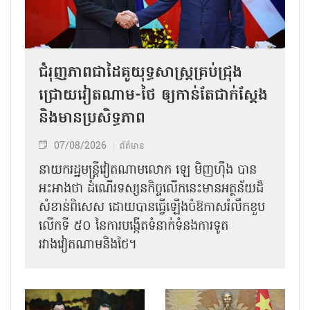
ជំរុញភាពជាដៃគូយុទ្ធសាស្ត្រគ្រប់ជ្រុង
ជ្រោយវៀតណាម-ថៃ ឲ្យកាន់តែជាក់ស្ដែង
និងមានប្រសិទ្ធភាព
07/08/2026
ព័ត៌មាន
នាយករដ្ឋមន្ត្រីវៀតណាមលោក ឡេ មិញហ៊ឹង បាន
អះអាងថា ដំណើរទស្សនកិច្ចលើកនេះមានអត្ថន័យដ៏
សំខាន់ពិសេស ដោយបានធ្វើឡើងចំឱកាសរំលឹកខួប
លើកទី ៥០ នៃការបង្កើតទំនាក់ទំនងការទូត
រវាងវៀតណាមនិងថៃ។