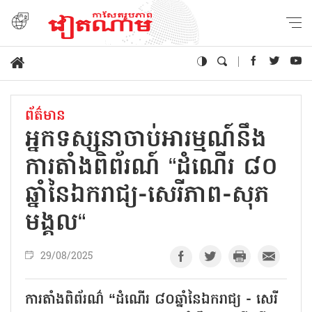
ព័ត៌មាន
អ្នកទស្សនាចាប់អារម្មណ៍នឹង
ការតាំងពិព័រណ៍ “ដំណើរ ៨០
ឆ្នាំនៃឯករាជ្យ-សេរីភាព-សុភ
មង្គល“
29/08/2025
ការតាំងពិព័រណ៌ “ដំណើរ ៨០ឆ្នាំនៃឯករាជ្យ - សេរី