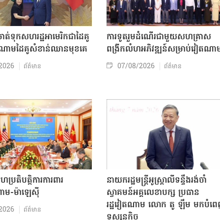
ត់ទុកសហរដ្ឋអាមេរិកជាដៃគូ
ការទូតរួមដំណើរជាមួយសហគ្រាស
ចំណោមដៃគូសំខាន់ឈានមុខគេ
ពង្រីកលំហអភិវឌ្ឍន៍សម្រាប់វៀតណា
2026
07/08/2026
ព័ត៌មាន
ព័ត៌មាន
សហប្រតិបត្តិការការពារ
នាយករដ្ឋមន្ត្រីអូស្ត្រាលីទន្ទឹងរង់ចាំ
ាម-ម៉ាឡេស៊ី
ស្វាគមន៍អគ្គលេខាបក្ស ប្រធាន
រដ្ឋវៀតណាម លោក តូ ឡឹម មកបំព
2026
ព័ត៌មាន
ទស្សនកិច្ច