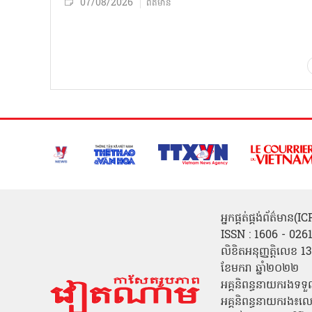
07/08/2026
ព័ត៌មាន
អ្នកផ្គត់ផ្គង់ព័ត៌មាន
ISSN : 1606 - 026
លិខិតអនុញ្ញត្តិលេខ
ខែមករា ឆ្នាំ២០២២
អគ្គនិពន្ធនាយករងទទួ
អគ្គនិពន្ធនាយករង៖ល