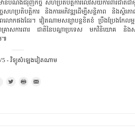
ំណងជំរុញកិច្ច សហប្រតិបត្តិការលើវិស័យការពារជាតិជា
ហប្រតិបត្តិការ និងការអភិវឌ្ឍដើម្បីសន្តិភាព និងស្ថិរភា
ភពលោកផងដែរ។ វៀតណាមសន្យាបន្តខិតខំ ប្រឹងប្រែងកែលម្អ
ហគ្រាសការពារ ជាតិនៃបណ្តាប្រទេស មកវិនិយោគ និ
ាម៕
5 - វិទ្យុសំឡេងវៀតណាម