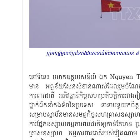
ក្រុមឧទ្ធម្ភាគចក្រនៃកងវរសេនាធំទ័ពអាកាសលេខ ៩
នៅទីនេះ លោកឧត្តមសេនីយ៍ ឯក
Nguyen 
មាន អត្ថន័យសែនសំខាន់ណាស់ដែលរួមចំណែកជំរុ
ការពារជាតិ អភិវឌ្ឍន៍កិច្ចសហប្រតិបត្តិការ
ថ្នាក់ដឹកនាំកងទ័ពនៃប្រទេស នានាបន្តយកចិ
សម្រាប់ស្ថាប័នមានសមត្ថកិច្ចសហគ្រាសឧស្សាហកម្
ការផ្នែកឧស្សាហកម្មការពារជាតិឲ្យកាន់តែមាន 
គ្រាសឧស្សាហ កម្មការពារជាតិរបស់វៀតណាម ស្