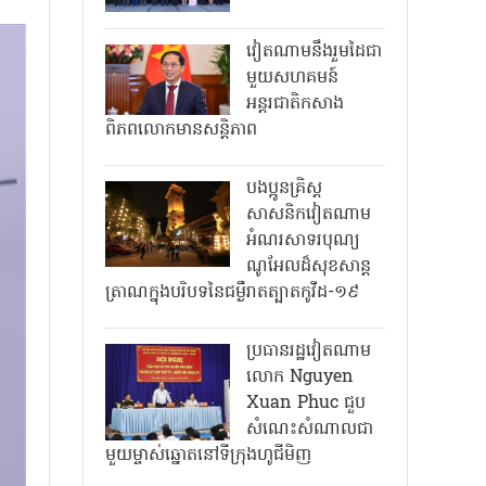
វៀតណាមនឹងរួមដៃជា
មួយសហគមន៍
អន្តរជាតិកសាង
ពិភពលោកមានសន្តិភាព
បងប្អូនគ្រិស្ត
សាសនិកវៀតណាម
អំណរសាទរបុណ្យ
ណូអែលដ៏សុខសាន្ត
ត្រាណក្នុងបរិបទនៃជម្ងឺរាតត្បាតកូវីដ-១៩
ប្រធានរដ្ឋវៀតណាម
លោក Nguyen
Xuan Phuc ជួប
សំណេះសំណាលជា
មួយម្ចាស់ឆ្នោតនៅទីក្រុងហូជីមិញ