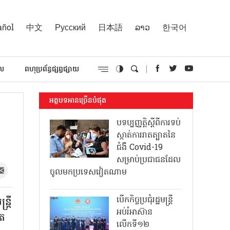
añol
中文
Русский
日本語
ລາວ
한국어
គល
ពហុប្រព័ន្ធផ្សព្វផ្សាយ
អត្ថបទអានច្រើនបំផុត
បទប្បញ្ញត្តិស្តីពីការទប់
ស្កាត់ការរាតត្បាតនៃ
ជំងឺ Covid-19
សម្រាប់ប្រជាជនដែល
ចូលមកប្រទេសវៀតណាម
បើកកិច្ចប្រជុំរដ្ឋមន្ត្រី
្រី
អប់រំអាស៊ាន
ើត
លើកទី១២