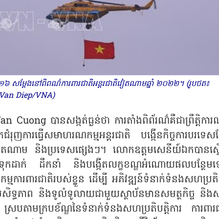
១៦ សម្តែងនៅពិពណ៌ការពារជាតិអន្តរជាតិវៀតណាមឆ្នាំ ២០២២។ (រូបថត៖
Van Diep/VNA)
Tan Cuong
បានសង្កត់ធ្ងន់ថា ការតាំងពិព័រណ៌គឺជាព្រឹត្តិការ
ញការធ្វើសមាហរណកម្មអន្តរជាតិ បង្កើនកិច្ចការបរទេសផ្
រវាងវៀតណាម និងប្រទេសផ្សេងៗ។ លោកឧត្តមសេនីយ៍ឯកបានស្នើ
ត្តទុកដាក់ ដឹកនាំ និងបង្កើតលក្ខខណ្ឌអំណោយផលបន្ថែម
មការពារជាតិរបស់ខ្លួន ដើម្បី អភិវឌ្ឍន៍ទំនាក់ទំនងសហប្រតិប
ប្រសិទ្ធភាព និងទូលំទូលាយជាមួយស្ថាប័នមានសមត្ថកិច្ច និ
របតាមក្របខ័ណ្ឌនៃទំនាក់ទំនងសហប្រតិបត្តិការ ការពារជ