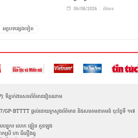
06/08/2026
ព័ត៌មាន
អត្ថបទផ្សេងទៀត
(ICP): ទីភ្នាក់ងារសារព័ត៌មានវៀតណាម
1
 137/GP-BTTTT ផ្តល់ដោយក្រសួងព័ត៌មាន និងសារគមនាគមន៍ ចុះថ្ងៃទី ១៧
លបន្ទុក៖ លោក ង្វៀន តួនឡុង
ោកស្រី ហា ធីតឿងធូ