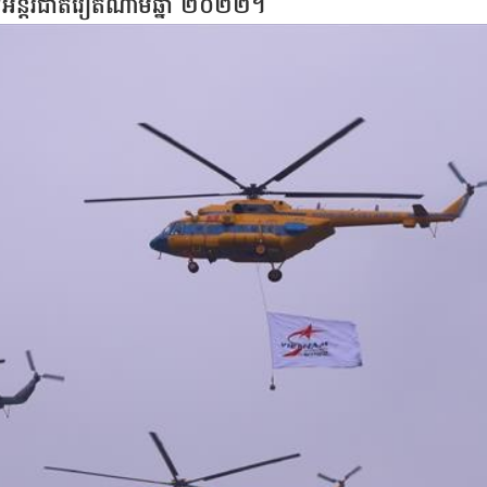
ាតិអន្តរជាតិវៀតណាមឆ្នាំ ២០២២។