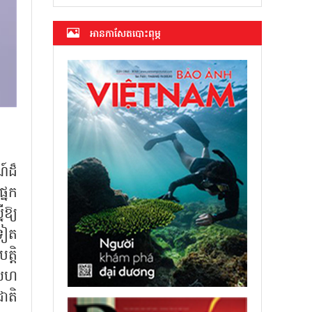
អាន​កាសែត​បោះពុម្ភ
ណ៍ដ៏
នែក
ឱ្យ
ទៀត
ត្តិ
ងសហ
ាតិ