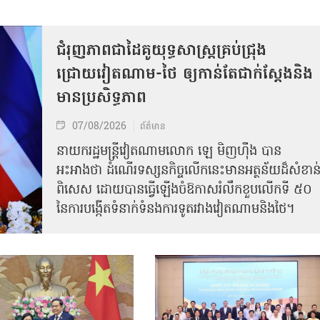
ជំរុញភាពជាដៃគូយុទ្ធសាស្ត្រគ្រប់ជ្រុង
ជ្រោយវៀតណាម-ថៃ ឲ្យកាន់តែជាក់ស្ដែងនិង
មានប្រសិទ្ធភាព
07/08/2026
ព័ត៌មាន
នាយករដ្ឋមន្ត្រីវៀតណាមលោក ឡេ មិញហ៊ឹង បាន
អះអាងថា ដំណើរទស្សនកិច្ចលើកនេះមានអត្ថន័យដ៏សំខាន
ពិសេស ដោយបានធ្វើឡើងចំឱកាសរំលឹកខួបលើកទី ៥០
នៃការបង្កើតទំនាក់ទំនងការទូតរវាងវៀតណាមនិងថៃ។