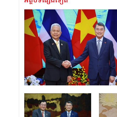
អត្ថបទផ្សេងទៀត