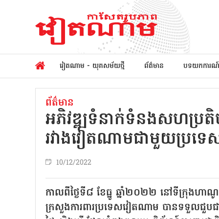
វៀតណាម - យុគសម័យថ្មី
ព័ត៌មាន
បទយកការណ
ព័ត៌មាន
អភិវឌ្ឍទំនាក់ទំនងសហប្រតិប
រវាងវៀតណាមជាមួយប្រទេ
10/12/2022
កាលពីថ្ងៃទី៨ ខែធ្នូ ឆ្នាំ២០២២ នៅទីក្រុង
ក្រសួងការពារប្រទេសវៀតណាម បានទទួលជួបជាម