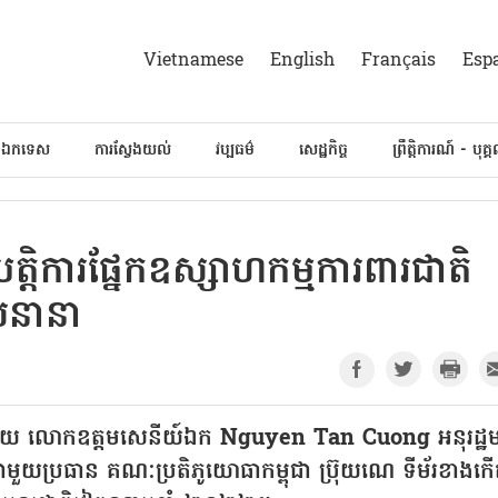
Vietnamese
English
Français
Esp
៍ឯកទេស
ការស្វែងយល់
វប្បធម៌
សេដ្ឋកិច្ច
ព្រឹត្តិការណ៍ - បុគ្
ត្តិការផ្នែកឧស្សាហកម្មការពារជាតិ
សនានា
ហាណូយ លោកឧត្តមសេនីយ៍ឯក Nguyen Tan Cuong អនុរដ្ឋមន្ត
ួយប្រធាន គណៈប្រតិភូយោធាកម្ពុជា ប្រ៊ុយណេ ទីម័រខាងក