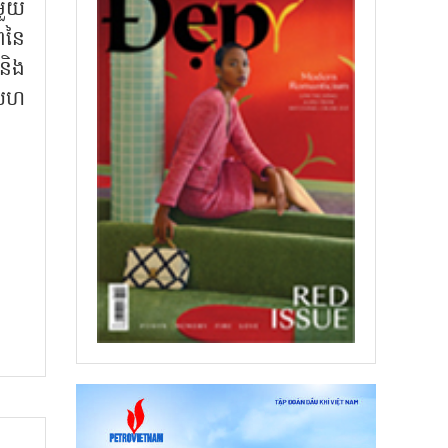
មួយ
ពនៃ
និង
ងសហ