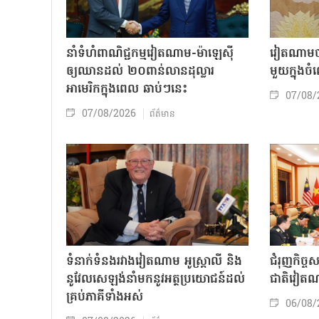
នាំទំហំពាណិជ្ជកម្មវៀតណាម-ម៉ាឡេស៊ី
វៀតណាមចា
ឲ្យឈានដល់ ២០ពាន់លានដុល្លារ
មួយក្នុង
អាមេរិកក្នុងពេល ឆាប់ៗនេះ
07/08/
07/08/2026
ព័ត៌មាន
ទំនាក់ទំនងរវាងវៀតណាម អូស្ត្រាលី និង
ជំរុញកិច្ច
នូវែលសេឡង់នាំមកនូវអត្ថប្រយោជន៍ដល់
ជាតិវៀតណ
គ្រប់ភាគីទាំងអស់
06/08/