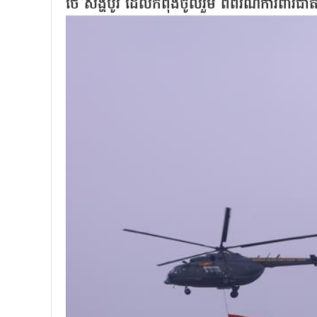
ថៃ សិង្ហបូរី ដែលកំពុងចូលរួម ពិព័រណ៍ការពារជ