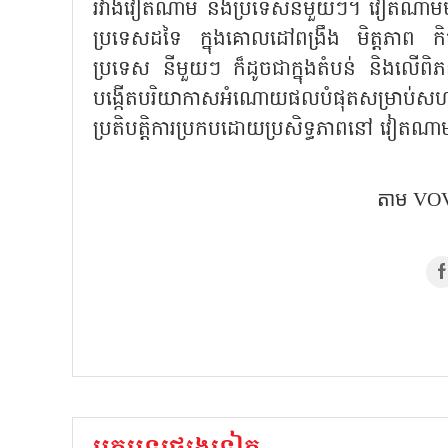
រវាងវៀតណាម និងប្រទេសនីមួយៗ។ វៀតណាមមានប
ប្រទេសដទៃ ក្នុងគោលដៅពង្រឹង មិត្តភាព កិច្ចស
ប្រទេស នីមួយៗ ក៏ដូចជាក្នុងតំបន់ និងលើពិ
បង្កើតបរិយាកាសអំណោយផលបំផុតសម្រាប់ស
ប្រតិបត្តិការប្រកបដោយប្រសិទ្ធភាពនៅ វៀតណ
តាម VOV