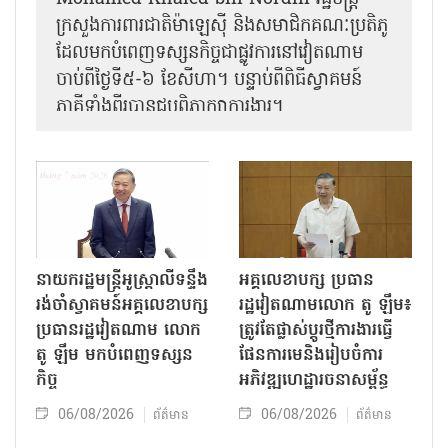
ក្រសួងការពារជាតិម៉ាឡេស៊ី និងសមាជិកគណៈប្រតិភូ
ដែលមកបំពេញទស្សនកិច្ចជាផ្លូវការនៅវៀតណាម
ចាប់ពីថ្ងៃទី៥-៦ ខែសីហា។ បន្ទាប់ពីពិធីស្វាគមន៍
ភាគីទាំងពីរបានជួបពិភាក្សាការងារ​។
នាយករដ្ឋមន្ត្រីអូស្ត្រាលីទន្ទឹង
អគ្គលេខាបក្ស ប្រធាន
រង់ចាំស្វាគមន៍អគ្គលេខាបក្ស
រដ្ឋវៀតណាមលោក តូ ឡឹម៖
ប្រធានរដ្ឋវៀតណាម លោក
ត្រូវតែផ្លាស់ប្ដូរថ្មីការងារធ្វើ
តូ ឡឹម មកបំពេញទស្សន
ផែនការមេនិងរៀបចំការ
កិច្ច
អភិវឌ្ឍហេដ្ឋារចនាសម្ព័ន្ធ
06/08/2026
06/08/2026
ព័ត៌មាន
ព័ត៌មាន