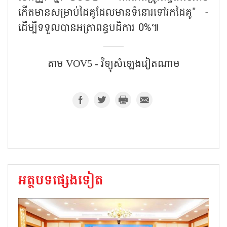
កើតមានសម្រាប់ដៃគូដែលមានទំនោរទៅរកដៃគូ" -
ដើម្បីទទួលបានអត្រាពន្ធបដិការ 0%៕
តាម​ VOV5​ - វិទ្យុសំឡេងវៀតណាម​
អត្ថបទផ្សេងទៀត