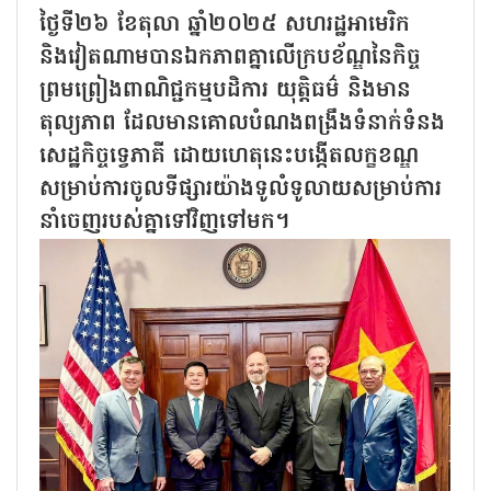
ថ្ងៃទី២៦ ខែតុលា ឆ្នាំ២០២៥ សហរដ្ឋអាមេរិក
និងវៀតណាមបានឯកភាពគ្នាលើក្របខ័ណ្ឌនៃកិច្ច
ព្រមព្រៀងពាណិជ្ជកម្មបដិការ យុត្តិធម៌ និងមាន
តុល្យភាព ដែលមានគោលបំណងពង្រឹងទំនាក់ទំនង
សេដ្ឋកិច្ចទ្វេភាគី ដោយហេតុនេះបង្កើតលក្ខខណ្ឌ
សម្រាប់ការចូលទីផ្សារយ៉ាងទូលំទូលាយសម្រាប់ការ
នាំចេញរបស់គ្នាទៅវិញទៅមក។