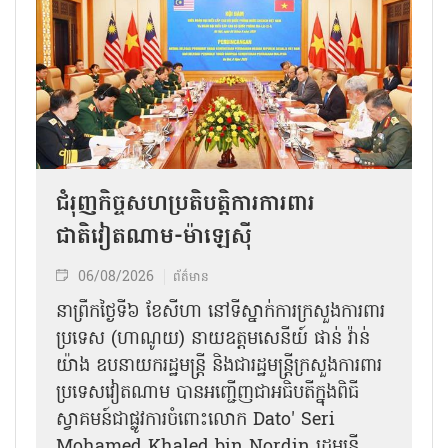
ជំរុញកិច្ចសហប្រតិបត្តិការការពារ
ជាតិវៀតណាម-ម៉ាឡេស៊ី
06/08/2026
ព័ត៌មាន
នា​ព្រឹកថ្ងៃទី៦ ខែសីហា នៅទីស្នាក់ការក្រសួងការពារ
ប្រទេស (ហាណូយ) នាយឧត្តមសេនីយ៍ ផាន់ វ៉ាន់
យ៉ាង ឧបនាយករដ្ឋមន្ត្រី និងជារដ្ឋមន្ត្រីក្រសួងការពារ
ប្រទេសវៀតណាម បានអញ្ជើញជាអធិបតីក្នុងពិធី
ស្វាគមន៍ជាផ្លូវការ​ចំពោះលោក Dato' Seri
Mohamed Khaled bin Nordin រដ្ឋមន្ត្រី