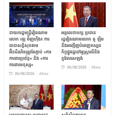
នាយករដ្ឋមន្ត្រីវៀតណាម
អគ្គលេខាបក្ស ប្រធាន
លោក ឡេ មិញហ៊ឹង៖ ការ
រដ្ឋវៀតណាមលោក តូ ឡឹម
ធានាសន្តិសុខតាម
នឹងអញ្ជើញបំពេញទស្សន
អ៊ីនធឺណិតត្រូវតែភ្ជាប់ «ការ
កិច្ចផ្លូវរដ្ឋនៅអូស្ត្រាលីនិង
ការពារប្រព័ន្ធ» និង «ការ
នូវែលសេឡង់
ការពារមនុស្ស»
06/08/2026
ព័ត៌មាន
06/08/2026
ព័ត៌មាន