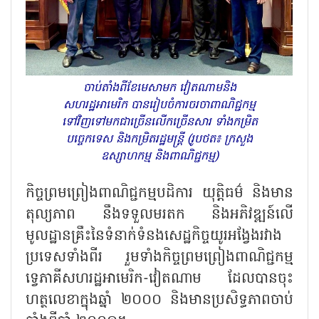
ចាប់តាំងពីខែមេសាមក វៀតណាមនិង
សហរដ្ឋអាមេរិក បានរៀបចំការចរចាពាណិជ្ជកម្ម
ទៅវិញទៅមកជាច្រើនលើកច្រើនសារ ទាំងកម្រិត
បច្ចេកទេស និងកម្រិតរដ្ឋមន្ត្រី (រូបថត៖ ក្រសួង
ឧស្សាហកម្ម និងពាណិជ្ជកម្ម)
កិច្ចព្រមព្រៀងពាណិជ្ជកម្មបដិការ យុត្តិធម៌ និងមាន
តុល្យភាព នឹងទទួលមរតក និងអភិវឌ្ឍន៍លើ
មូលដ្ឋានគ្រឹះនៃទំនាក់ទំនងសេដ្ឋកិច្ចយូរអង្វែងរវាង
ប្រទេសទាំងពីរ រួមទាំងកិច្ចព្រមព្រៀងពាណិជ្ជកម្ម
ទ្វេភាគីសហរដ្ឋអាមេរិក-វៀតណាម ដែលបានចុះ
ហត្ថលេខាក្នុងឆ្នាំ ២០០០ និងមានប្រសិទ្ធភាពចាប់