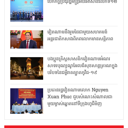
បើកកិច្ចប្រជុំរដ្ឋមន្ត្រីអប់រំអាស៊ានលើកទី១២
វៀតណាមនឹងរួមដៃជាមួយសហគមន៍
អន្តរជាតិកសាងពិភពលោកមានសន្តិភាព
បងប្អូនគ្រិស្តសាសនិកវៀតណាមអំណរ
សាទរបុណ្យណូអែលដ៏សុខសាន្តត្រាណក្នុង
បរិបទនៃជម្ងឺរាតត្បាតកូវីដ-១៩
ប្រធានរដ្ឋវៀតណាមលោក Nguyen
Xuan Phuc ជួបសំណេះសំណាលជា
មួយម្ចាស់ឆ្នោតនៅទីក្រុងហូជីមិញ