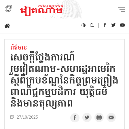
ព័ត៌មាន
សេចក្តីថ្លែងការណ៍
រួមវៀតណាម-សហរដ្ឋអាមេរិក
ស្តីពីក្របខ័ណ្ឌនៃកិច្ចព្រមព្រៀង
ពាណិជ្ជកម្មបដិការ យុត្តិធម៌
និងមានតុល្យភាព
27/10/2025