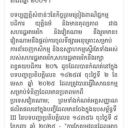
តាំងពីឆ្នាំ ២០០១។
បទប្បញ្ញត្តិសំខាន់ៗនៃកិច្ចព្រមព្រៀងពាណិជ្ជកម្ម
បដិការ យុត្តិធម៌ និងមានតុល្យភាព រវាង
សហរដ្ឋអាមេរិក និងវៀតណាម នឹងរួមមាន៖
វៀតណាមនឹងផ្តល់ការចូលទីផ្សារអនុគ្រោះសម្រាប់
ការនាំចេញកសិកម្ម និងឧស្សាហកម្មស្ទើរតែទាំងអស់
របស់សហរដ្ឋអាមេរិក
;សហរដ្ឋអាមេរិកនឹងរក្សា
ពន្ធគយបដិការ ២០% ដូចដែលបានកំណត់នៅក្នុង
បទបញ្ជាប្រតិបត្តិលេខ ១៤២៥៧ ចុះថ្ងៃទី ២ ខែ
មេសា ឆ្នាំ ២០២៥ ដែលត្រូវបានធ្វើវិសោធនកម្ម
សម្រាប់ទំនិញដែលមានប្រភពមកពី
ប្រទេសវៀតណាម; ព្រមទាំងកំណត់អត្តសញ្ញាណ
ផលិតផលនៅក្នុងបញ្ជីដែលមានចែងក្នុងឧបសម្ព័ន្ធទី
III នៃបទបញ្ជាប្រតិបត្តិលេខ ១៤៣៥៦ ចុះថ្ងៃទី ៥
ខែកញ្ញា ឆ្នាំ ២០២៥ - "ការកែតម្រូវពន្ធដែលអាច