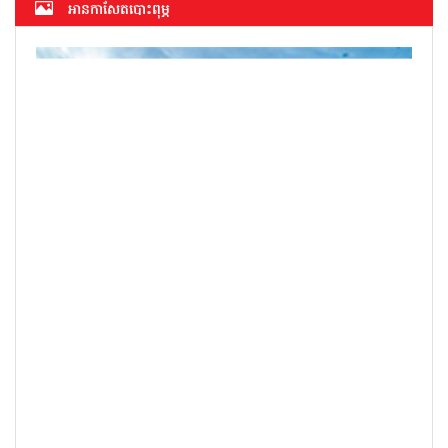
អាន​កាសែត​បោះពុម្ភ