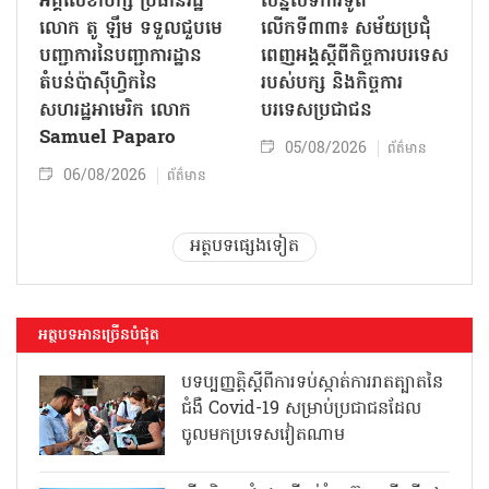
អគ្គលេខាបក្ស ប្រធានរដ្ឋ
សន្និសីទការទូត
លោក តូ ឡឹម ទទួលជួបមេ
លើកទី៣៣៖ សម័យប្រជុំ
បញ្ជាការនៃបញ្ជាការដ្ឋាន
ពេញអង្គស្តីពីកិច្ច​ការបរទេស
តំបន់ប៉ាស៊ីហ្វិកនៃ
របស់​បក្ស និងកិច្ច​ការ
សហរដ្ឋអាមេរិក លោក
បរទេសប្រជាជន
Samuel Paparo
05/08/2026
ព័ត៌មាន
06/08/2026
ព័ត៌មាន
អត្ថបទផ្សេងទៀត
អត្ថបទអានច្រើនបំផុត
បទប្បញ្ញត្តិស្តីពីការទប់ស្កាត់ការរាតត្បាតនៃ
ជំងឺ Covid-19 សម្រាប់ប្រជាជនដែល
ចូលមកប្រទេសវៀតណាម