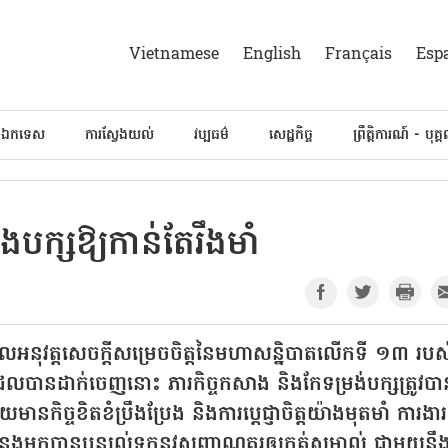
Vietnamese
English
Français
Esp
៍ឯកទេស
ការស្វែងយល់
វប្បធម៌
សេដ្ឋកិច្ច
ព្រឹត្តិការណ៍ - បុគ្
បក្សឱ្យកាន់តែរឹងមាំ
មូលអនុវត្តសេចក្តីសម្រេចចិត្តនៃមហាសន្និបាតលើកទី ១៣ របស
ចដែលបានដាក់ចេញនោះ ភារកិច្ចកសាង និងកែទម្រង់បក្សត្រូវបា
នកិច្ចខិតខំប្រឹងប្រែង និងការប្តេជ្ញាចិត្តយ៉ាងមុតមាំ ការងារ
ាំកន្លងមកបានបន្សល់ទុកនូវសញ្ញាណគួរឲ្យកត់សម្គាល់ ជាមួយនឹ