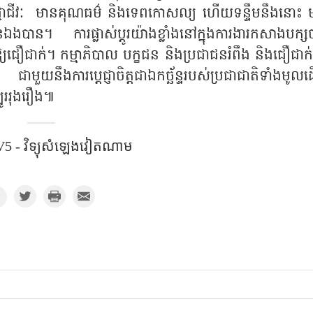
ិជ្ជាជីវៈ មានគុណធម៌ និងទេពកោសល្យ ហើយទន្ទឹមនឹងនោះ 
ួនឯងបាន។ ការផ្លាស់ប្តូរយ៉ាងខ្លាំងនៅក្នុងការងារកសាងបក្ស
ឱ្យជឿជាក់។ កម្មាភិបាល បក្ខជន និងប្រជាជនរំពឹង និងជឿជាក
ាមួយនឹងការប្តេជ្ញាចិត្តជាឯកច្ឆ័ន្ទរបស់ប្រជាជាតិទាំងមូលដើ
ូររុងរឿង៕
5 - វិទ្យុសំឡេងវៀតណាម