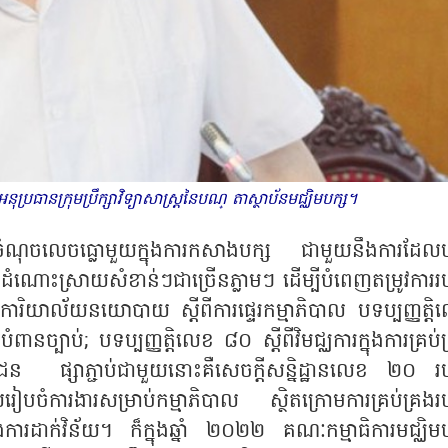
្រធានក្រុមប្រឹក្សាវិទ្យាសាស្ត្រនៃបណ្ តាស្ថាប័នមជ្ឈិមបក្ស។
ណុចលេចធ្លោមួយក្នុងការកសាងបក្ស ជាមួយនឹងការដែលប
ដំណោះស្រាយសំខាន់ៗជាច្រើនភ្លាមៗ ដើម្បីបំពេញតម្រូវការរ
ការិយាល័យនយោបាយ ស្តីពីការផ្ទេរកម្មាភិបាល បទប្បញ្ញត្តិ
បំពានច្បាប់
;
បទប្បញ្ញត្តិលេខ ៨០ ស្តីពីវិមជ្ឈការក្នុងការគ្រប់
្ខជន ផ្សាភ្ជាប់ជាមួយនោះគឺសេចក្តីសន្និដ្ឋានលេខ ២០ រ
ការងារសម្រាប់កម្មាភិបាល ស្ថិតក្រោមការគ្រប់គ្រងរ
ដាក់វិន័យ។ ក៏ក្នុងឆ្នាំ ២០២២ គណៈកម្មាធិការមជ្ឈិមប