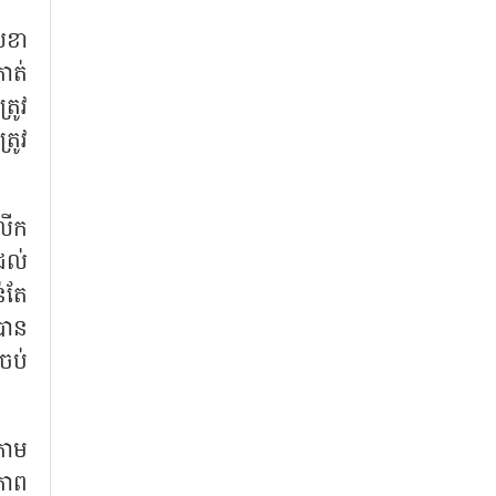
េខា
កាត់
្រូវ
្រូវ
នលើក
ដល់
ន់តែ
របាន
់ចប់
រោម
ភាព