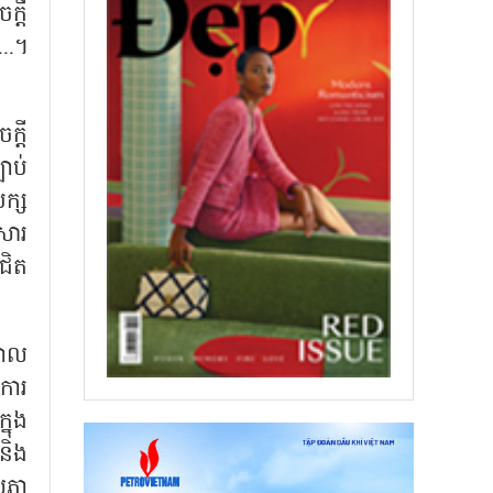
្តី
...។
ក្តី
បាប់
បក្ស
កសារ
ជិត
ិបាល
វការ
នុង
 និង
យសភា