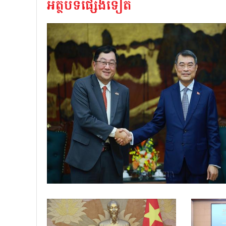
អត្ថបទផ្សេងទៀត