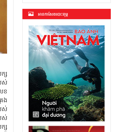
អាន​កាសែត​បោះពុម្ភ
ក្ស
បស់
លេខ
គ្រង
បស់
បស់
ក្ស