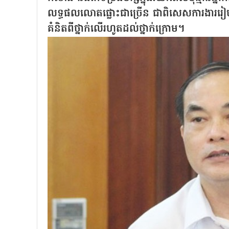
លទ្ធផលលោតផ្លោះជាច្រើន ជាពិសេសការងាររៀបចំក
គំនិតពីថ្នាក់លើរហូតដល់ថ្នាក់ក្រោម។