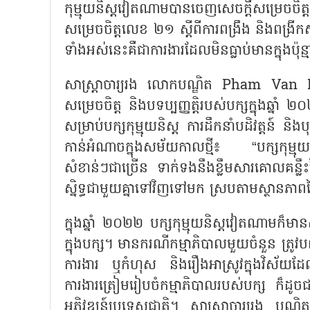
កុម្មុយនិស្តវៀតណាមបានចេញសេចក្តីសម្រេចចិត្ត
សម្រេចចិត្តលេខ ២១ ស្តីពីការពង្រឹង និងពង្រីក
ទាំងអស់នេះគឺជាការងារដែលមិនធ្លាប់មានក្នុងប៉ុន្ម
សាស្ត្រាចារ្យរង លោកបណ្ឌិត
Pham Van 
សម្រេចចិត្ត និងបទប្បញ្ញត្តិរបស់បក្សក្នុងឆ្នា
សម្រាប់បក្សកុម្មុយនិស្ត ការដឹកនាំបដិវត្តន៍ 
កាន់អំណាចក្នុងសម័យកាលថ្មី៖
“
បក្សកុម្ម
សំខាន់ៗជាច្រើន ទាក់ទងនឹងខ្លឹមសារគោលគន្លឹ
ស្និទ្ធជាមួយគ្នាទៅវិញទៅមក ស្របតាមស្ថានភាព
ក្នុងឆ្នាំ ២០២២ បក្សកុម្មុយនិស្តវៀតណាមក៏មានសកម្
ក្នុងបក្ស។ មានករណីកម្មាភិបាលមួយចំនួន ត្រូវបញ
ការងារ ឬកំហុស និងរឿងអាស្រូវក្នុងវិស័យដែល
ការងារត្រៀមរៀបចំកម្មាភិបាលរបស់បក្ស ក៏ដូចជា
អភិវឌ្ឍន៍ប្រទេសជាតិ។ សាស្ត្រាចារ្យរង បណ្ឌ