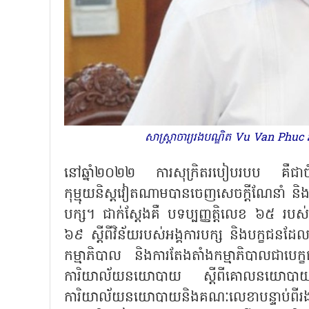
សាស្ត្រាចារ្យរងបណ្ឌិត Vu Van Phuc អនុប
នៅឆ្នាំ២០២២ ការសុក្រិតរបៀបរបប គឺជាចំ
កុម្មុយនិស្តវៀតណាមបានចេញសេចក្តីណែនាំ និង
បក្ស។ ជាក់ស្តែងគឺ បទប្បញ្ញត្តិលេខ ៦៥ របស់
៦៩ ស្តីពីវិន័យរបស់អង្គការបក្ស និងបក្ខជនដែល
កម្មាភិបាល និងការតែងតាំងកម្មាភិបាលជាបេក
ការិយាល័យនយោបាយ ស្តីពីគោលនយោបាយរៀបចំ
ការិយាល័យនយោបាយនិងគណៈលេខាបន្ទាប់ពីរងការ