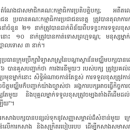
ន់តំណែងជាសមាជិកគណៈកម្មាធិការប្រតិបត្តិបក្ស
;
អតីតល
្រជាជន ប្រធានគណៈកម្មាធិការប្រជាជនខេត្ត ត្រូវបានតុលាការ
់ដឹកនាំចំនួន ២១ នាក់ត្រូវបានដាក់ពិន័យពីបទខ្វះការទទួលខុសត
ុងនោះ ១០ នាក់ត្រូវបានកាត់ទោសព្រហ្មទណ្ឌ
;
មនុស្សម្នាក់ត
ងថ្កោលទោស ៣ នាក់។
ុប្រធានក្រុមប្រឹក្សាវិទ្យាសាស្ត្រនៃបណ្តាស្ថាន័នមជ្ឈិមបក្សបា
ី ៦ បានគូសបញ្ជាក់ថា ការងារនីមួយៗ របស់បក្ស ត្រូវប្រគល់
្រមុខម្នាក់នោះ សិទ្ធិអំណាចកាន់តែខ្ពស់ ការទទួលខុសត្រូវកា
ត្តមជ្ឈិមក៏បញ្ជាក់យ៉ាងច្បាស់ថា អង្គការបក្សអាចធ្វើកិច្ចកា
របក្សតែមួយ និងបុគ្គលម្នាក់ទទួលខុសត្រូវចម្បងតាំងពីដើមដល
នឡើយ
”
។
រកសាងបក្សបានបន្សល់ទុកនូវសញ្ញាសម្គាល់ដ៏សំខាន់មួយ ក្
ាន់លើការកសាង និងសុក្រិតរបៀបរបប ដើម្បីកសាងសមាស