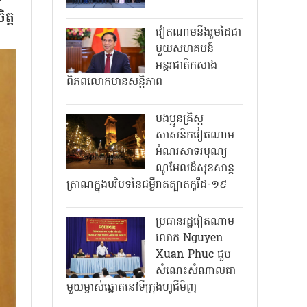
ត្ត
វៀតណាមនឹងរួមដៃជា
មួយសហគមន៍
អន្តរជាតិកសាង
ពិភពលោកមានសន្តិភាព
បងប្អូនគ្រិស្ត
សាសនិកវៀតណាម
អំណរសាទរបុណ្យ
ណូអែលដ៏សុខសាន្ត
ត្រាណក្នុងបរិបទនៃជម្ងឺរាតត្បាតកូវីដ-១៩
ប្រធានរដ្ឋវៀតណាម
លោក Nguyen
Xuan Phuc ជួប
សំណេះសំណាលជា
មួយម្ចាស់ឆ្នោតនៅទីក្រុងហូជីមិញ