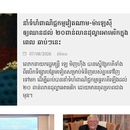
នាំទំហំពាណិជ្ជកម្មវៀតណាម-ម៉ាឡេស៊ី
ឲ្យឈានដល់ ២០ពាន់លានដុល្លារអាមេរិកក្នុង
ពេល ឆាប់ៗនេះ
07/08/2026
ព័ត៌មាន
លោកនាយករដ្ឋមន្ត្រី ឡេ មិញហ៊ឹង បានស្នើឱ្យភាគីទាំង
ពីរបើកទីផ្សារបន្ថែមទៀតសម្រាប់ទំនិញរបស់គ្នាទៅវិញ
ទៅមក ដើម្បីឆាប់បាននាំទំហំពាណិជ្ជកម្មទ្វេភាគីឡើងដល់
២០ ពាន់លានដុល្លារអាមេរិក ដោយមានតុល្យភាពជាង
មុន។