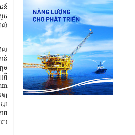
ជន៍
រួច
ដល់
ដែល
ាន់
រុម
ត្តិ
ram
ឲ្យ
ណ្ឌ
ភាព
ងារ។