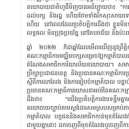
នយោបាយជាតិហូជីមិញបានអធិប្បាយថា៖
“
កា
ដល់បក្ស និងរដ្ឋ ហើយថែមទាំងរីកសុះសាយទៅកា
ហើយ នៅពេលដែលប្រតិបត្តិការដឹងថា ខ្លួនមិនទាន
លទ្ធផល មិនប្រុងប្រយ័ត្ន នៅតែបរាជ័យ និងប៉ះពា
ឆ្នាំ ២០២២ ក៏ជាឆ្នាំដែលមើលឃើញនូវព្រឹត
គណៈកម្មាធិការមជ្ឈិមបក្សសម្រេចឱ្យកម្មា
តំណែងសមាជិកការិយាល័យនយោបាយ។ សមាជិកម
ប្រឹក្សាប្រជាជនខេត្ត និងប្រធានគណៈកម្មាធិការ
ស្តីពីការលាលែង និងការរៀបចំកម្មាភិបាល បន្ទា
ប្រធានគណៈកម្មាធិការឃោសនាអប់រំនៃគណៈកម្ម
ដឹងថា៖
“
យើងប្រតិបត្តិការងារទន្ទឹម
នយោបាយច្បាប់តាមស្តង់ដារសមស្របសម្រាប់
កម្មាភិបាល បក្ខជននិងសមាជិកកាន់មុខតំណែងដែលបំ
ជាមួយគ្នានោះ ដកចេញពីមុខតំណែងឬចេញពីការងា