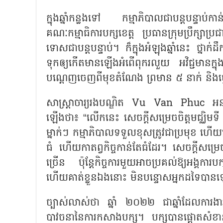
ក្នុងឆ្នាំកន្លងទៅ កម្មាភិបាលជាបន្តបន្ទាប់កា
គណៈកម្មាធិការបក្សខេត្ត ប្រធានក្រុមប្រឹក្សាប
ទោសជាបន្តបន្ទាប់។ ក៏ក្នុងអំឡុងឆ្នាំនេះ ថ្នាក
ទុកឲ្យកើតមានឡើងអំពើពុករលួយ អវិជ្ជមានក្ន
បណ្តេញចេញពីមុខតំណែង ព្រមាន ៥ នាក់ និ
សាស្ត្រាចារ្យរងបណ្ឌិត
Vu Van Phuc
អន
ឡើងថា៖
“
លើកនេះ សេចក្តីសម្រេចចិត្តមជ្ឈិមទ
ម្នាក់ៗ កម្មាភិបាលទទួលខុសត្រូវជាប្រមុខ ហើយប
ធំ ហើយកាតព្វកិច្ចកាន់តែធំដែរ។ សេចក្តីសម្រេចចិ
ច្រើន ប៉ុន្តែកិច្ចការមួយអាចប្រគល់ឱ្យអង្គកា
ហើយគាត់ខ្លួនឯងនោះ មិនបន្ទោសអ្នកដទៃបា
ច្បាស់លាស់ថា ឆ្នាំ ២០២២ ជាឆ្នាំដែលការងា
បាវចនានៃការកសាងបក្ស។ បក្សបានផ្តោតសំខ