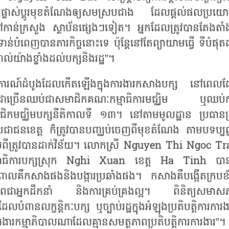
រផ្លាស់ប្តូរមុខតំណែងឲ្យសមស្របជាង ដែលផ្តល់ផលប្រយោ
ន់ក្រសួង ស្ថាប័នផ្សេងៗទៀត។ អ្នកដែលត្រូវបានតែងតាំង
់បំពេញបានភារកិច្ចនោះទេ ប៉ុន្តែនៅតែព្យាយាមធ្វើ ទីបំផុត
ល់យ៉ាងខ្លាំងដល់បក្សនិងរដ្ឋ
”
។
្តិការណ៍ដំបូងដែលកើតឡើងក្នុងការងារកសាងបក្ស នៅពេល
ភិបាលជាច្រើនឈប់ជាសមាជិកគណៈកម្មាធិការមជ្ឈិម ឬឈប់ក
ជ្ឈិមបក្សនីតិកាលទី ១៣។ នៅតាមមូលដ្ឋាន ប្រធានក្
ប្រជាជនខេត្ត ក៏ត្រូវបានបញ្ឈប់ចេញពីមុខតំណែង តាមបទប្បញ្ញ
ប់ពីត្រូវបានដាក់វិន័យ។ លោកស្រី
Nguyen Thi Ngoc T
ាធិការបក្សស្រុក
Nghi Xuan
ខេត្ត
Ha Tinh
បាន
គ្នាពោលគឺកសាងផងនិងបង្ការប្រឆាំងផង។
កសាងគឺបង្កើតក្របខ័
ភាពជាអ្នកដឹកនាំ និងការគ្រប់គ្រងល្អ។ ពិនិត្យសមាស
ពានលក្ខន្តិកៈបក្ស ឬច្បាប់រដ្ឋក្នុងអំឡុងប្រតិបត្តិការការ
រកម្មាភិបាលណាដែលគ្មានសមត្ថភាពប្រតិបត្តិការការងារ
”
។