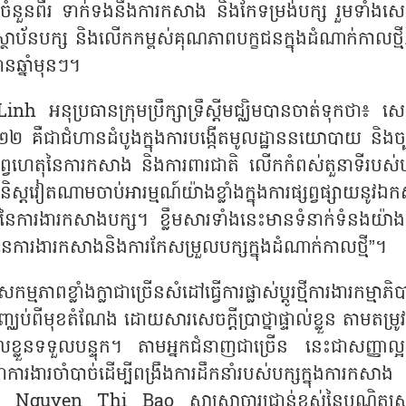
ចំនួនពីរ ទាក់ទងនឹងការកសាង និងកែទម្រង់បក្ស រួមទាំងសេចក
ស្ថាប័នបក្ស និងលើកកម្ពស់គុណភាពបក្ខជនក្នុងដំណាក់កាលថ្មី
ានឆ្នាំមុនៗ។
Linh
អនុប្រធានក្រុមប្រឹក្សាទ្រឹស្តីមជ្ឈិមបានចាត់ទុកថា៖ សេច
ំ ២០២២ គឺជាជំហានដំបូងក្នុងការបង្កើតមូលដ្ឋាននយោបាយ និងច្
និងបុព្វហេតុនៃការកសាង និងការពារជាតិ លើកកំពស់តួនាទីរបស់
ុយនិស្តវៀតណាមចាប់អារម្មណ៍យ៉ាងខ្លាំងក្នុងការផ្សព្វផ្សាយនូវឯ
ះនៃការងារកសាងបក្ស។ ខ្លឹមសារទាំងនេះមានទំនាក់ទំនងយ៉ាង
នៃការងារកសាងនិងការកែសម្រួលបក្សក្នុងដំណាក់កាលថ្មី
”
។
មភាពខ្លាំងក្លាជាច្រើនសំដៅធ្វើការផ្លាស់ប្តូរថ្មីការងារកម្មាភ
្ឈប់ពីមុខតំណែង ដោយសារសេចក្តីប្រាថ្នាផ្ទាល់ខ្លួន តាមតម្រូ
ខ្លួនទទួលបន្ទុក។ តាមអ្នកជំនាញជាច្រើន នេះជាសញ្ញាល្អក្
ការងារចាំបាច់ដើម្បីពង្រឹងការដឹកនាំរបស់បក្សក្នុងការកសាង
ិត
Nguyen Thi Bao
សាស្ត្រាចារ្យជាន់ខ្ពស់នៃបណ្ឌិត្