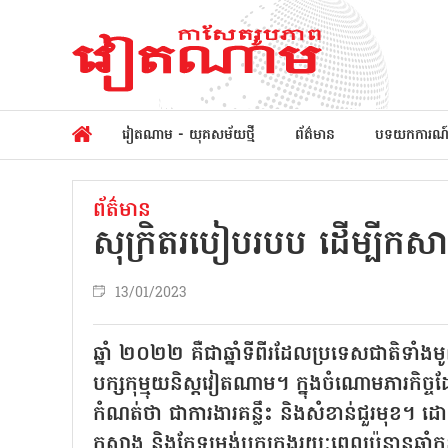
វៀតណាម - យុគសម័យថ្មី
ព័ត៌មាន
បទយកការណ
ព័ត៌មាន
សុក្រិតរបៀបរបប ដើម្បីកសាង
13/01/2023
ឆ្នាំ ២០២២ គឺជាឆ្នាំទីពីរដែលប្រទេសជាតិទាំង
បក្សកុម្មុយនិស្តវៀតណាម។ ក្នុងចំណោមភារកិច្
កំណត់ថា ជាការងារគន្លឹះ និងសំខាន់ជួរមុខ។ ដោយមា
កសាង និងកែទម្រង់បក្សក្នុងរយៈពេលប៉ុន្មានឆ្ន