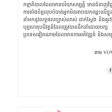
កម្មាភិបាលដែលមានចរិយាសម្បត្តិ មានជំនាញវ
ការតាំងចិត្តលុបបំបាត់អ្នកមិនអាចយកឈ្នះលើខ្ល
នាំមកនូវលទ្ធផលច្បាស់លាស់ ជាក់ស្តែង និងគួរ
បុព្វហេតុបដិវត្តន៍ដែលត្រូវបានដឹកនាំដោយបក្ស ជ
ប្រទេសវៀតណាមដែលមានការអភិវឌ្ឍន៍ និងសម្ប
តាម VOV