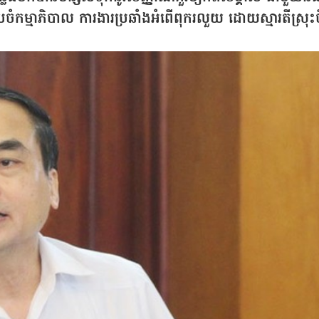
ម្មាភិបាល ការងារប្រឆាំងអំពើពុករលួយ ដោយស្មារតីស្រុះចិ