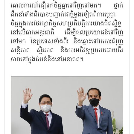
គោលការណ៍ជឿទុកចិត្តគ្នាទៅវិញទៅមក។ ថ្នាក់
ដឹកនាំទាំងពីរបានបញ្ជាក់ជាថ្មីម្ដងទៀតពីការប្ដេជ្ញា
ចិត្តក្នុងការថែរក្សាកិច្ចសហប្រតិបត្តិការយ៉ាងជិតស្និទ្ធ
នៅលើឆាកអន្តរជាតិ ដើម្បីផលប្រយោជន៍ទៅវិញ
ទៅមក នៃប្រទេសទាំងពីរ និងឆ្ពោះទៅរកការជំរុញ
សន្តិភាព ស្ថិរភាព និងការអភិវឌ្ឍប្រកបដោយចីរ
ភាពនៅក្នុងតំបន់និងនៅអនាគត។