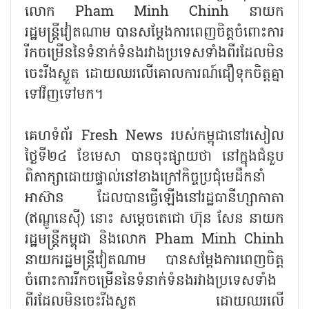
លោក Pham Minh Chinh នាយក
រដ្ឋមន្រ្តីវៀតណាម បានសម្ដែងការពេញចិត្តចំពោះការ
រីកចម្រើននៃទំនាក់ទំនងរវាងប្រទេសទាំងពីរដែលមិន
ចេះរីងស្ងួត ដោយឈរលើគោលការណ៍ជឿទុកចិត្តគ្នា
ទៅវិញទៅមក។
គេហទំព័រ Fresh News របស់កម្ពុជានៅរសៀល
ថ្ងៃទី២៤ ខែមេសា បានចុះផ្សាយថា នៅក្នុងជំនួប
ពិភាក្សាដោយផ្ទាល់នៅខាងក្រៅកិច្ចប្រជុំមេដឹកនាំ
អាស៊ាន ដែលបានធ្វើឡើងនៅរដ្ឋធានីហ្សាកាតា
(ឥណ្ឌូនេស៊ី) នោះ សម្ដេចតេជោ ហ៊ុន សែន នាយក
រដ្ឋមន្រ្តីកម្ពុជា និងលោក Pham Minh Chinh
នាយករដ្ឋមន្រ្តីវៀតណាម បានសម្ដែងការពេញចិត្ត
ចំពោះការរីកចម្រើននៃទំនាក់ទំនងរវាងប្រទេសទាំង
ពីរដែលមិនចេះរីងស្ងួត ដោយឈរលើ