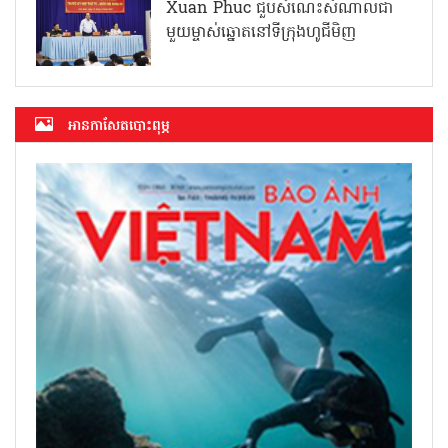
Xuan Phuc ជួបសំណេះសំណាលជា
មួយម្ចាស់ឆ្នោតនៅទីក្រុងហូជីមិញ
អាន​កាសែត​បោះពុម្ភ