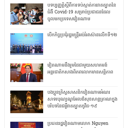
បទប្បញ្ញត្តិស្តីពីការទប់ស្កាត់ការរាតត្បាតនៃ
ជំងឺ Covid-19 សម្រាប់ប្រជាជនដែល
ចូលមកប្រទេសវៀតណាម
បើកកិច្ចប្រជុំរដ្ឋមន្ត្រីអប់រំអាស៊ានលើកទី១២
វៀតណាមនឹងរួមដៃជាមួយសហគមន៍
អន្តរជាតិកសាងពិភពលោកមានសន្តិភាព
បងប្អូនគ្រិស្តសាសនិកវៀតណាមអំណរ
សាទរបុណ្យណូអែលដ៏សុខសាន្តត្រាណក្នុង
បរិបទនៃជម្ងឺរាតត្បាតកូវីដ-១៩
ប្រធានរដ្ឋវៀតណាមលោក Nguyen