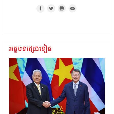
អត្ថបទផ្សេងទៀត