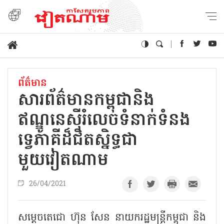
ព័ត៌មាន
សារព័ត៌មានកម្ពុជានិង
ឥណ្ឌូនេស៊ីរំលេចទំនាក់ទំនង
ទ្វេភាគីដ៏ជិតស្និទ្ធជា
មួយវៀតណាម
26/04/2021
សម្ដេចតេជោ ហ៊ុន សែន នាយករដ្ឋមន្រ្តីកម្ពុជា និង