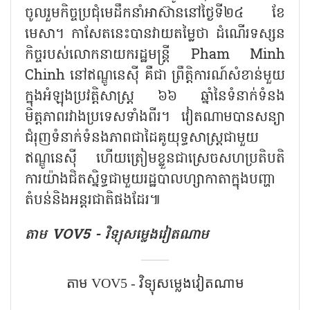
ចូលរួមកិច្ចប្រជុំមេដឹកនាំអាស៊ាននៅថ្ងៃទី២៤ ខែ
មេសា។ កាសែតនេះបានវាយតម្លៃថា ដំណើរទស្សន
កិច្ចរបស់លោកនាយករដ្ឋមន្រ្តី Pham Minh
Chinh នៅឥណ្ឌូនេស៊ី គឺជា ព្រឹត្តិការណ៍សំខាន់មួយ
ក្នុងអំឡុងប្រវត្តិសាស្ត្រ ៦៦ ឆ្នាំនៃទំនាក់ទំនង
មិត្តភាពរវាងប្រទេសទាំងពីរ។ វៀតណាមបានសន្យា
ជំរុញទំនាក់ទំនងភាពជាដៃគូយុទ្ធសាស្ត្រជាមួយ
ឥណ្ឌូនេស៊ី ហើយត្រៀមខ្លួនជាស្រេចសហប្រតិបតិ
ការយ៉ាងជិតស្និទ្ធជាមួយរដ្ឋបាលហ្សាកាតាក្នុងបញ្ហា
តំបន់និងអន្តរជាតិផងដែរ៕
តាម​ VOV5 - វិទ្យុសម្លេងវៀតណាម
តាម​ VOV5 - វិទ្យុសម្លេងវៀតណាម