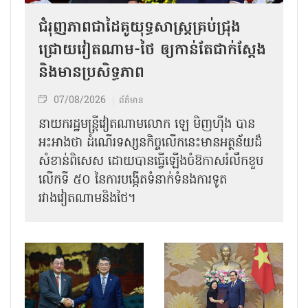
ជំរុញភាពជាដៃគូយុទ្ធសាស្ត្រគ្រប់ជ្រុង
ជ្រោយវៀតណាម-ថៃ ឲ្យកាន់តែជាក់ស្ដែង
និងមានប្រសិទ្ធភាព
07/08/2026
ព័ត៌មាន
នាយករដ្ឋមន្ត្រីវៀតណាមលោក ឡេ មិញហ៊ឹង បាន
អះអាងថា ដំណើរទស្សនកិច្ចលើកនេះមានអត្ថន័យដ៏
សំខាន់ពិសេស ដោយបានធ្វើឡើងចំឱកាសរំលឹកខួប
លើកទី ៥០ នៃការបង្កើតទំនាក់ទំនងការទូត
រវាងវៀតណាមនិងថៃ។