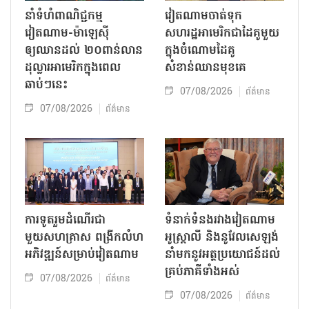
នាំទំហំពាណិជ្ជកម្ម
វៀតណាមចាត់ទុក
វៀតណាម-ម៉ាឡេស៊ី
សហរដ្ឋអាមេរិកជាដៃគូមួយ
ឲ្យឈានដល់ ២០ពាន់លាន
ក្នុងចំណោមដៃគូ
ដុល្លារអាមេរិកក្នុងពេល
សំខាន់ឈានមុខគេ
ឆាប់ៗនេះ
07/08/2026
ព័ត៌មាន
07/08/2026
ព័ត៌មាន
ការទូតរួមដំណើរជា
ទំនាក់ទំនងរវាងវៀតណាម
មួយសហគ្រាស ពង្រីកលំហ
អូស្ត្រាលី និងនូវែលសេឡង់
អភិវឌ្ឍន៍សម្រាប់វៀតណាម
នាំមកនូវអត្ថប្រយោជន៍ដល់
គ្រប់ភាគីទាំងអស់
07/08/2026
ព័ត៌មាន
07/08/2026
ព័ត៌មាន