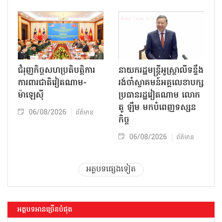
ជំរុញកិច្ចសហប្រតិបត្តិការ
នាយករដ្ឋមន្ត្រីអូស្ត្រាលីទន្ទឹង
ការពារជាតិវៀតណាម-
រង់ចាំស្វាគមន៍អគ្គលេខាបក្ស
ម៉ាឡេស៊ី
ប្រធានរដ្ឋវៀតណាម លោក
តូ ឡឹម មកបំពេញទស្សន
06/08/2026
ព័ត៌មាន
កិច្ច
06/08/2026
ព័ត៌មាន
អត្ថបទផ្សេងទៀត
អត្ថបទអានច្រើនបំផុត