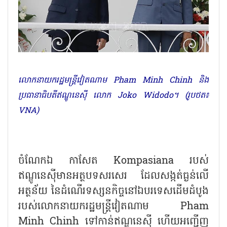
លោកនាយករដ្ឋមន្រ្តីវៀតណាម Pham Minh Chinh និង
ប្រធានាធិបតីឥណ្ឌូនេស៊ី លោក Joko Widodo។ (រូបថត៖
VNA)
ចំណែកឯ កាសែត Kompasiana របស់
ឥណ្ឌូនេស៊ីមានអត្ថបទសរសេរ ដែលសង្កត់ធ្ងន់លើ
អត្ថន័យ នៃដំណើរទស្សនកិច្ចនៅឯបរទេសដើមដំបូង
របស់លោកនាយករដ្ឋមន្រ្តីវៀតណាម Pham
Minh Chinh ទៅកាន់ឥណ្ឌូនេស៊ី ហើយអញ្ជើញ