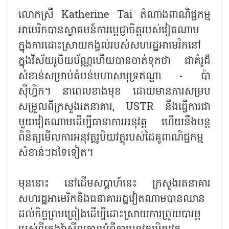
លោកស្រី Katherine Tai តំណាងពាណិជ្ជកម្ម
អាមេរិកបានស្វាគមន៍ការប្តេជ្ញាចិត្តរបស់វៀតណាម
ក្នុងការដោះស្រាយកង្វល់របស់សហរដ្ឋអាមេរិកនៅ
ក្នុងវិស័យរូបិយប័ណ្ណហើយបានចាត់ទុកថា ជាគំរូដ៏
សំខាន់សម្រាប់តំបន់មហាសមុទ្រឥណ្ឌា - ប៉ា
ស៊ីហ្វិក។ នាពេលខាងមុខ ដោយមានការសម្រប
សម្រួលពីក្រសួងរតនាគារ, USTR នឹងធ្វើការជា
មួយវៀតណាមដើម្បីធានាការអនុវត្ត ហើយនឹងបន្ត
ពិនិត្យមើលការអនុវត្តរូបិយវត្ថុរបស់ដៃគូពាណិជ្ជកម្ម
សំខាន់ៗដទៃទៀត។
មុននោះ នៅដើមសប្តាហ៍នេះ ក្រសួងរតនាគារ
សហរដ្ឋអាមេរិកនិងធនាគាររដ្ឋវៀតណាមបានឈាន
ដល់កិច្ចព្រមព្រៀងដើម្បីដោះស្រាយការព្រួយបារម្ភ