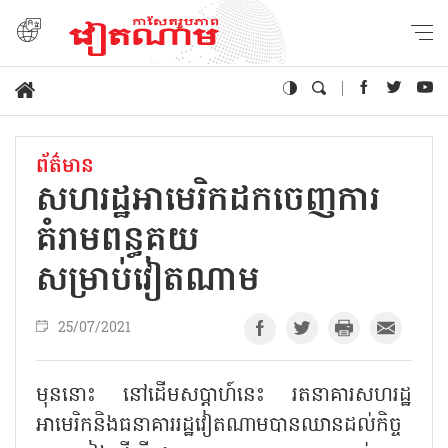
ព័ត៌មាន
សហរដ្ឋអាមេរិកដកចេញការ
គំរាមពន្ធគយ
សម្រាប់វៀតណាម
25/07/2021
មុននោះ នៅដើមសប្តាហ៍នេះ រតនាគារសហរដ្ឋ
អាមេរិកនិងធនាគាររដ្ឋវៀតណាមបានឈានដល់កិច្ច