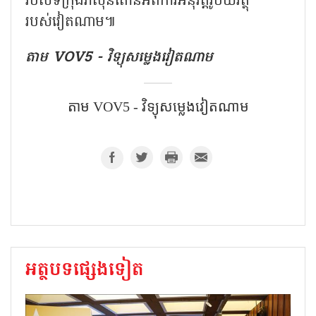
របស់ទីក្រុងវ៉ាស៊ីនតោនអំពីការអនុវត្តរូបិយវត្ថុ
របស់វៀតណាម៕
តាម VOV5 - វិទ្យុសម្លេងវៀតណាម
តាម VOV5 - វិទ្យុសម្លេងវៀតណាម
អត្ថបទផ្សេងទៀត