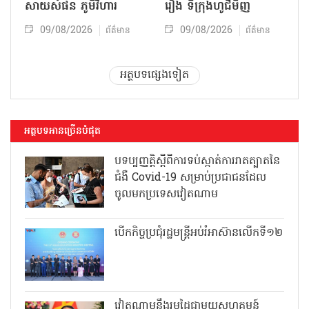
សាយសំផន ភូមិវិហារ
រៀង ទីក្រុងហូជីមិញ
09/08/2026
09/08/2026
ព័ត៌មាន
ព័ត៌មាន
អត្ថបទផ្សេងទៀត
អត្ថបទអានច្រើនបំផុត
បទប្បញ្ញត្តិស្តីពីការទប់ស្កាត់ការរាតត្បាតនៃ
ជំងឺ Covid-19 សម្រាប់ប្រជាជនដែល
ចូលមកប្រទេសវៀតណាម
បើកកិច្ចប្រជុំរដ្ឋមន្ត្រីអប់រំអាស៊ានលើកទី១២
វៀតណាមនឹងរួមដៃជាមួយសហគមន៍