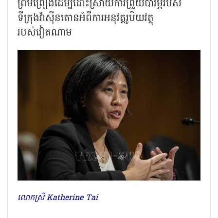
ព្រមព្រៀងដើម្បីដោះស្រាយការព្រួយបារម្ភរបស់
ទីក្រុងវ៉ាស៊ីនតោនអំពីការអនុវត្តរូបិយវត្ថុ
របស់វៀតណាម
លោកស្រី Katherine Tai