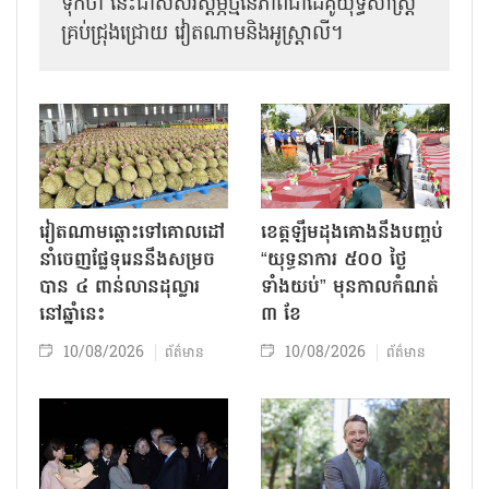
ទុកថា នេះជាសសរស្តម្ភថ្មីនៃភាពជាដៃគូយុទ្ធសាស្ត្រ
គ្រប់ជ្រុងជ្រោយ វៀតណាមនិងអូស្ត្រាលី។
វៀតណាមឆ្ពោះទៅគោលដៅ
ខេត្តឡឹមដុងគោងនឹងបញ្ចប់
នាំចេញផ្លែទុរេននឹងសម្រច
“យុទ្ធនាការ ៥០០ ថ្ងៃ
បាន ៤ ពាន់លានដុល្លារ
ទាំងយប់” មុនកាលកំណត់
នៅឆ្នាំនេះ
៣ ខែ
10/08/2026
10/08/2026
ព័ត៌មាន
ព័ត៌មាន