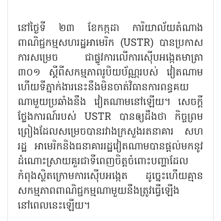
នៅថ្ងៃទី ២៣ ខែកក្កដា ការិយាល័យតំណាង
ពាណិជ្ជកម្មសហរដ្ឋអាមេរិក (USTR) បានប្រកាស
ការសម្រេច ជាផ្លូវការលើការស៊ើបអង្កេតមាត្រា
៣០១ ស្តីពីសកម្មភាពរូបិយប័ណ្ណរបស់ វៀតណាម
ហើយទីភ្នាក់ងារនេះនឹងមិនចាត់វិធានការពន្ធគយ
ណាមួយប្រឆាំងនឹង វៀតណាមនៅឡើយ។ សេចក្តី
ថ្លែងការណ៍របស់ USTR បានឲ្យដឹងថា កិច្ចព្រម
ព្រៀងដែលសម្រេចបានរវាងក្រសួងរតនាគារ សហ
រដ្ឋ អាមេរិកនិងធនាគាររដ្ឋវៀតណាមបានផ្តល់មកនូវ
ដំណោះស្រាយគួរជាទីពេញចិត្តចំពោះបញ្ហាដែល
កំពុងស្ថិតក្រោមការស៊ើបអង្កេត ដូច្នេះហើយគ្មាន
សកម្មភាពពាណិជ្ជកម្មណាមួយនឹងត្រូវធ្វើឡើង
នៅពេលនេះឡើយ។