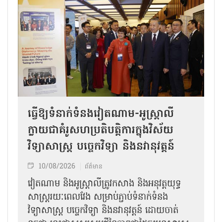
ធ្វើឱ្យទំនាក់ទំនងវៀតណាម-អូស្ត្រាលី
ក្លាយជាគំរូសហប្រតិបត្តិការក្នុងវិស័យ
វិទ្យាសាស្ត្រ បច្ចេកវិទ្យា និងនវានុវត្តន៍
10/08/2026
ព័ត៌មាន
វៀតណាម និងអូស្ត្រាលីត្រូវកសាង និងអនុវត្តយុទ្ធ
សាស្ត្ររយៈពេលវែង សម្រាប់ភ្ជាប់ទំនាក់ទំនង
វិទ្យាសាស្ត្រ បច្ចេកវិទ្យា និងនវានុវត្តន៍ ដោយចាត់