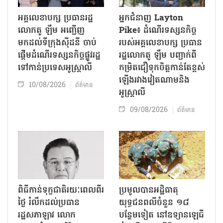
អគ្គលេខាបក្ស ប្រធានរដ្ឋ
អ្នកជំនាញ Layton
លោកតូ ឡឹម អញ្ជើញ
Pike៖ ដំណើរទស្សនកិច្ច
មកដល់ទីក្រុងស៊ីដនី ចាប់
របស់អគ្គលេខាបក្ស ប្រធាន
ផ្តើមដំណើរទស្សនកិច្ចផ្លូវរដ្ឋ
រដ្ឋលោកតូ ឡឹម បញ្ជាក់ពី
ទៅកាន់ប្រទេសអូស្ត្រាលី
កម្រិតជឿទុកចិត្តកាន់តែខ្ពស់
ឡើងរវាងវៀតណាមនិង
10/08/2026
ព័ត៌មាន
អូស្ត្រាលី
09/08/2026
ព័ត៌មាន
ពិធីកាន់ទុក្ខជាតិរយៈពេលពីរ
ប្រមូលបានអដ្ឋិធាតុ
ថ្ងៃ រំលឹកដល់ប្រធាន
យុទ្ធជនពលីចំនួន ១៨
រដ្ឋសភាឡាវ លោក
បន្ថែមទៀត នៅឧទ្យានឡេធី