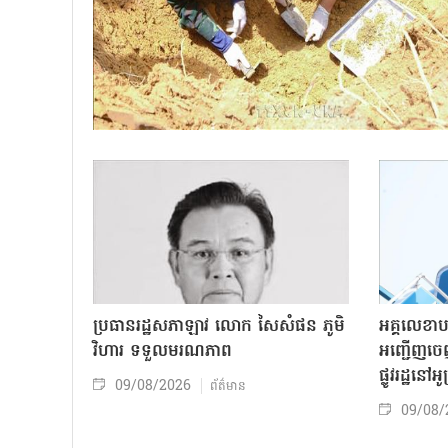
ប្រធានរដ្ឋសភាឡាវ លោក សៃសំផន ភូមិ
អគ្គលេខាប
វិហារ ទទួលមរណភាព
អញ្ជើញចេ
ផ្លូវរដ្ឋនៅ
09/08/2026
ព័ត៌មាន
09/08/