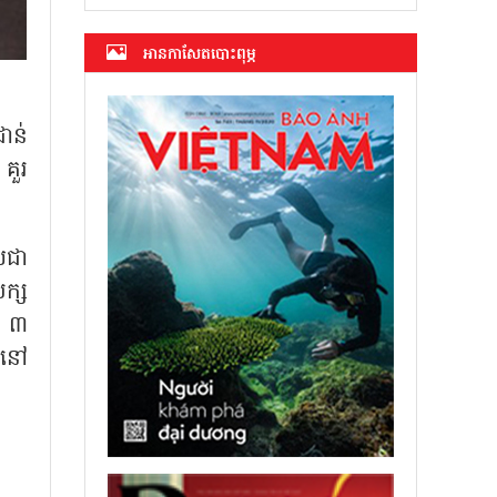
អាន​កាសែត​បោះពុម្ភ
ាន់
គួរ
លជា
ក្ស
ន ៣
កនៅ