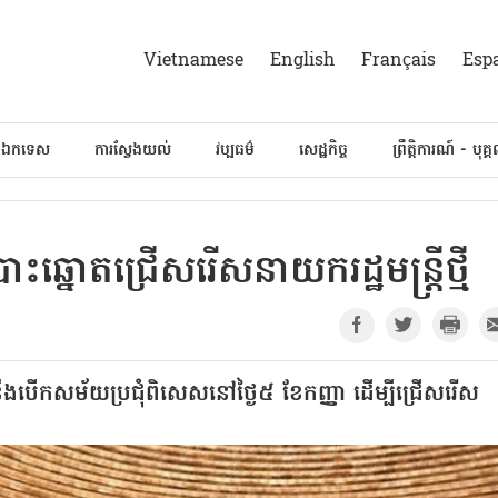
Vietnamese
English
Français
Esp
៍ឯកទេស
ការស្វែងយល់
វប្បធម៌
សេដ្ឋកិច្ច
ព្រឹត្តិការណ៍ - បុគ្
្នោតជ្រើសរើសនាយករដ្ឋមន្ត្រីថ្មី
នឹងបើកសម័យប្រជុំពិសេសនៅថ្ងៃ៥ ខែកញ្ញា ដើម្បីជ្រើសរើស