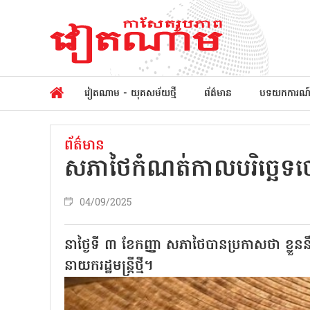
វៀតណាម - យុគសម័យថ្មី
ព័ត៌មាន
បទយកការណ
ព័ត៌មាន
សភាថៃកំណត់កាលបរិច្ឆេទបោះឆ
04/09/2025
នាថ្ងៃទី ៣ ខែកញ្ញា សភាថៃបានប្រកាសថា ខ្លួន
នាយករដ្ឋមន្ត្រីថ្មី។