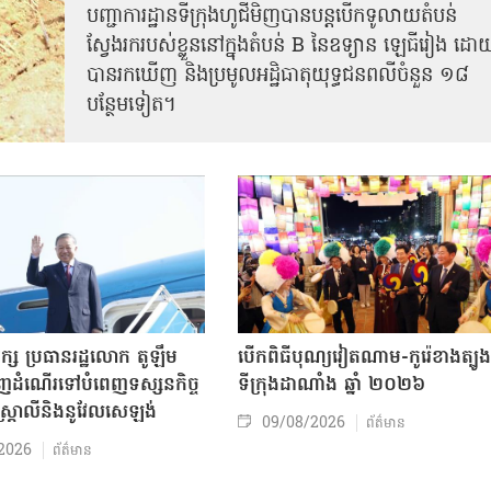
បញ្ជាការដ្ឋានទីក្រុងហូជីមិញបានបន្តបើកទូលាយតំបន់
ស្វែងរករបស់ខ្លួននៅក្នុងតំបន់ B នៃឧទ្យាន ឡេធីរៀង ដោ
បានរកឃើញ និងប្រមូលអដ្ឋិធាតុយុទ្ធជនពលីចំនួន ១៨
បន្ថែមទៀត។
ក្ស ប្រធានរដ្ឋលោក តូឡឹម
បើកពិធីបុណ្យវៀតណាម-កូរ៉េខាងត្បូង
ញដំណើរទៅបំពេញទស្សនកិច្ច
ទីក្រុងដាណាំង ឆ្នាំ ២០២៦
អូស្ត្រាលីនិងនូវែលសេឡង់
09/08/2026
ព័ត៌មាន
2026
ព័ត៌មាន