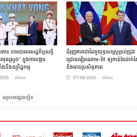
សភា៖ នគរបាលសេដ្ឋកិច្ចសក្តិ
ជំរុញភាពជាដៃគូយុទ្ធសាស្ត្រគ្រប់ជ្រុង
ុតស្រួច” ក្នុងការបង្ការ
ជ្រោយវៀតណាម-ថៃ ឲ្យកាន់តែជាក់ស្
ាំងនឹងឧក្រិដ្ឋកម្ម
និងមានប្រសិទ្ធភាព
2026
07/08/2026
ព័ត៌មាន
ព័ត៌មាន
អត្ថបទផ្សេងទៀត