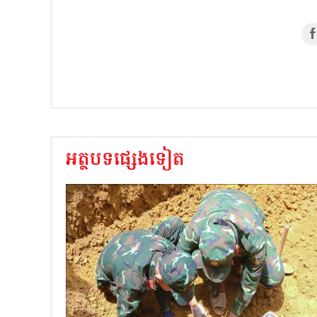
អត្ថបទផ្សេងទៀត