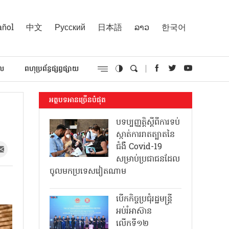
añol
中文
Русский
日本語
ລາວ
한국어
គល
ពហុប្រព័ន្ធផ្សព្វផ្សាយ
អត្ថបទអានច្រើនបំផុត
បទប្បញ្ញត្តិស្តីពីការទប់
ស្កាត់ការរាតត្បាតនៃ
ជំងឺ Covid-19
សម្រាប់ប្រជាជនដែល
ចូលមកប្រទេសវៀតណាម
បើកកិច្ចប្រជុំរដ្ឋមន្ត្រី
អប់រំអាស៊ាន
លើកទី១២