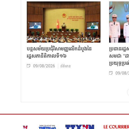
បន្តសម័យប្រជុំវិសាមញ្ញលើកដំបូងនៃ
ប្រធានរដ្ឋ
រដ្ឋសភានីតិកាលទី១៦
សមជា “ដាវម
ប្រយុទ្ធប្រឆ
09/08/2026
ព័ត៌មាន
09/08/