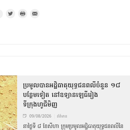
ប្រមូលបានអដ្ឋិធាតុយុទ្ធជនពលីចំនួន ១៨
បន្ថែមទៀត នៅឧទ្យានឡេធីរៀង
ទីក្រុងហូជីមិញ
09/08/2026
ព័ត៌មាន
នាថ្ងៃទី ៨ ខែសីហា ក្រុមប្រមូលអដ្ឋិធាតុយុទ្ធជនពលីនៃ