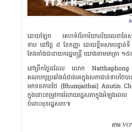
ស
ដោយឡែក គេហទំព័រការិយាល័យលេខានៃសភាជា
ទាប នៅថ្ងៃ ៥ ខែកញ្ញា ដោយខ្លឹមសារបន្ទាន់ទី
តែងតាំងជានាយករដ្ឋមន្ត្រី យោងតាមមាត្រា ១៥៩ 
នៅព្រឹកថ្ងៃដដែល លោក Natthaphong 
គណបក្សប្រឆាំងធំជាងគេក្នុងសភាជាន់ទាបថៃបាន
មោទនភាពថៃ (Bhumjaithai) Anutin Charnv
ក្នុងនោះតម្រូវការរំលាយរដ្ឋសភាក្នុងអំ
ចំពោះមុខរដ្ឋសភា៕
តាម​ VOV