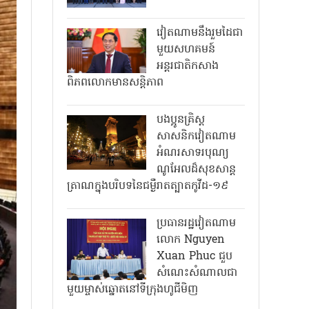
វៀតណាមនឹងរួមដៃជា
មួយសហគមន៍
អន្តរជាតិកសាង
ពិភពលោកមានសន្តិភាព
បងប្អូនគ្រិស្ត
សាសនិកវៀតណាម
អំណរសាទរបុណ្យ
ណូអែលដ៏សុខសាន្ត
ត្រាណក្នុងបរិបទនៃជម្ងឺរាតត្បាតកូវីដ-១៩
ប្រធានរដ្ឋវៀតណាម
លោក Nguyen
Xuan Phuc ជួប
សំណេះសំណាលជា
មួយម្ចាស់ឆ្នោតនៅទីក្រុងហូជីមិញ