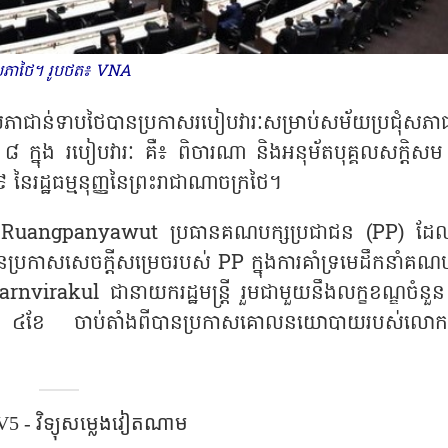
ភាថៃ។ រូបថត៖ VNA
ន់ទាបថៃបានប្រកាសរបៀបវារៈសម្រាប់សម័យប្រជុំសភាជ
 ៨ ក្នុង របៀបវារៈ គឺ៖ ពិចារណា និងអនុម័តបុគ្គលសក្តិសម 
នៃរដ្ឋធម្មនុញ្ញនៃព្រះរាជាណាចក្រថៃ។
Ruangpanyawut ប្រធានគណបក្សប្រជាជន (PP) ដែ
ប្រកាសសេចក្តីសម្រេចរបស់ PP ក្នុងការគាំទ្រមេដឹកនាំគណប
irakul ជានាយករដ្ឋមន្ត្រី រួមជាមួយនឹងលក្ខខណ្ឌចំនួ
ឡុងពេល ៤ខែ ចាប់តាំងពីបានប្រកាសគោលនយោបាយរបស់លោ
5 - វិទ្យុសម្លេងវៀតណាម