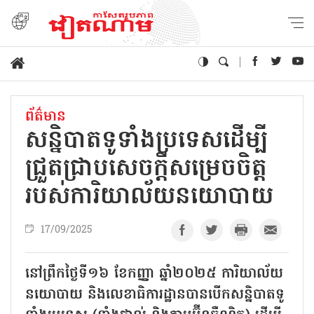
ព័ត៌មាន
សន្និបាតទូទាំងប្រទេសដើម្បី
ជ្រួតជ្រាបសេចក្តីសម្រេចចិត្ត
របស់ការិយាល័យនយោបាយ
17/09/2025
នៅព្រឹកថ្ងៃទី១៦ ខែកញ្ញា ឆ្នាំ២០២៥ ការិយាល័យ
នយោបាយ និងលេខាធិការដ្ឋានបានបើកសន្និបាតទូ