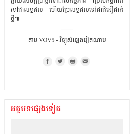
ក្លាយសេចក្តីប្រាថ្នាទៅជាសកម្មភាព ប្រែសកម្មភាព
ទៅជាលទ្ធផល ហើយប្រែលទ្ធផលទៅជាជំនឿជាក់
ថ្មី៕
តាម VOV5 - វិទ្យុសំឡេង​វៀតណាម
អត្ថបទផ្សេងទៀត