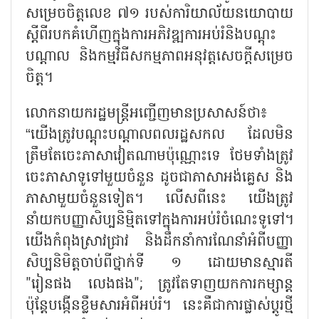
សម្រេចចិត្តលេខ ៧១ របស់ការិយាល័យនយោបាយ
ស្តីពីរបកគំហើញក្នុងការអភិវឌ្ឍការអប់រំនិងបណ្តុះ
បណ្តាល និងកម្មវិធីសកម្មភាពអនុវត្តសេចក្តីសម្រេច
ចិត្ត។
លោកនាយករដ្ឋមន្ត្រីអញ្ជើញមានប្រសាសន៍ថា៖
“យើងត្រូវបណ្ដុះបណ្ដាលពលរដ្ឋសកល ដែលមិន
ត្រឹមតែចេះភាសាវៀតណាមប៉ុណ្ណោះទេ ថែមទាំងត្រូវ
ចេះភាសាទូទៅមួយចំនួន ដូចជាភាសាអង់គ្លេស និង
ភាសាមួយចំនួនទៀត។ លើសពីនេះ យើងត្រូវ
នាំយកបញ្ញាសិប្បនិម្មិតទៅក្នុងការអប់រំចំណេះទូទៅ។
យើងកំពុងស្រាវជ្រាវ និងដឹកនាំការណែនាំអំពីបញ្ញា
សិប្បនិមិត្តចាប់ពីថ្នាក់ទី ១ ដោយមានស្មារតី
"រៀនផង លេងផង"; ត្រូវតែទាញយកការកម្សាន្ត
ប៉ុន្តែបង្កើនខ្លឹមសារអំពីអប់រំ។ នេះគឺជាការផ្លាស់ប្តូរថ្មី