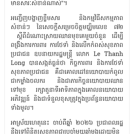
មានសារៈសំខាន់ណាស់”។
អញ្ជើញបង្ហាញខ្លឹមសារ និងកម្មវិធីសកម្មភាព
សំខាន់ៗ នៃសេចក្តីសម្រេចចិត្តមជ្ឈិមលេខ ៧២
ស្តីពីដំណោះស្រាយឈានមុខគេមួយចំនួន ដើម្បី
ពង្រឹងការការពារ ការថែទាំ និងលើកកំពស់សុខភាព
ប្រជាជន ឧបនាយករដ្ឋមន្ត្រី លោក
Le Thanh
Long បានសង្កត់ធ្ងន់ថា កិច្ចការពារ និងការថែទាំ
សុខភាពប្រជាជន គឺជាគោលដៅនយោបាយកំពូល
ជាកម្លាំងចលករ និងជាភារកិច្ចនយោបាយឈាន
ទៅមុខ រក្សាតួនាទីអាទិភាពក្នុងគោលនយោបាយ
អភិវឌ្ឍន៍ និងជាទំនួលខុសត្រូវក្នុងប្រព័ន្ធនយោបាយ
ទាំងមូល។
អាស្រ័យហេតុនេះ ចាប់ពីឆ្នាំ ២០២៦ ប្រជាពលរដ្ឋ
នឹងទៅពិនិត្យសុខភាពជាប្រចាំមួយឆ្នាំម្តងដោយមិន