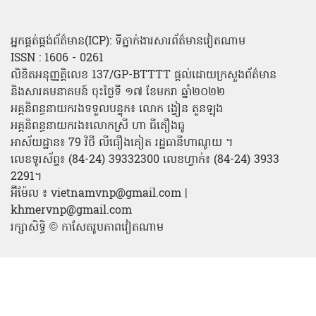
អ្នកផ្គត់ផ្គង់ព័ត៌មាន(ICP): ទីភ្នាក់ងារសារព័ត៌មានវៀតណាម
ISSN : 1606 - 0261
លិខិតអនុញ្ញត្តិលេខ 137/GP-BTTTT ផ្តល់ដោយក្រសួងព័ត៌មាន
និងសារគមនាគមន៍ ចុះថ្ងៃទី ១៧ ខែមករា ឆ្នាំ២០២២
អគ្គនិពន្ធនាយករងទទួលបន្ទុក៖ លោក ង្វៀន តួនឡុង
អគ្គនិពន្ធនាយករង៖លោកស្រី ហា ធីតឿងធូ
អាស័យដ្ឋាន៖ 79 វិថី លីធឿងគៀត រដ្ឋធានីហាណូយ ។
លេខទូរស័ព្ទ៖ (84-24) 39332300 លេខហ្វាក់៖ (84-24) 3933
2291។
អ៊ីម៉ែល ៖ vietnamvnp@gmail.com |
khmervnp@gmail.com
រក្សាសិទ្ធិ © កាសែតរូបភាពវៀតណាម