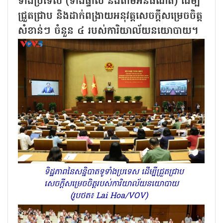
ទាំងប្រទេស (ទាំងផ្ទាល់ និងតាមអ៊ីនធឺណិត) ដើម្បី
ជ្រួតជ្រាប និងដាក់ពង្រាយអនុវត្តសេចក្តីសម្រេចចិត្ត
សំខាន់ៗ ចំនួន ៤ របស់ការិយាល័យនយោបាយ។
ទិដ្ឋភាពនៃសន្និបាតទូទាំងប្រទេស ដើម្បីជ្រួតជ្រាប
សេចក្តីសម្រេចចិត្តរបស់ការិយាល័យនយោបាយ
(រូបថត៖ Lai Hoa/VOV)