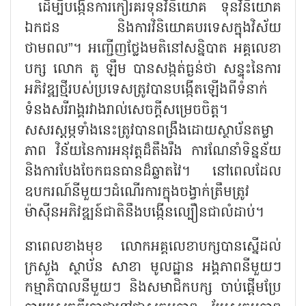
ដើម្បីបង្កើនការកៀរគរទុនវិនិយោគ ទុនវិនិយោគ
ឯកជន និងការវិនិយោគបរទេសក្នុងវិស័យ
ថាមពល”។ អញ្ជើញថ្លែងមតិនៅសន្និបាត អគ្គលេខា
បក្ស លោក តូ ឡឹម បានសង្កត់ធ្ងន់ថា សន្ទុះនៃការ
អភិវឌ្ឍថ្មីរបស់ប្រទេសត្រូវបានបង្កើតឡើងពីទំនាក់
ទំនងសរីរាង្គរវាងរាល់សេចក្តីសម្រេចចិត្ត។
សសរស្តម្ភទាំងនេះត្រូវបានពង្រឹងដោយស្ថាប័នតម្លា
ភាព វិន័យនៃការអនុវត្តដ៏តឹងរឹង ការណែនាំទិន្នន័យ
និងការបែងចែកធនធានដ៏ឆ្លាតវៃ។ នៅពេលដែល
ឧបករណ៍នីមួយៗដំណើរការក្នុងចង្វាក់ត្រឹមត្រូវ
ម៉ាស៊ីនអភិវឌ្ឍន៍ជាតិនឹងបង្កើនល្បឿនជាលំដាប់។
នាពេលខាងមុខ លោកអគ្គលេខាបក្សបានស្នើដល់
ក្រសួង ស្ថាប័ន សាខា មូលដ្ឋាន អង្គភាពនីមួយៗ
កម្មាភិបាលនីមួយៗ និងសមាជិកបក្ស ចាប់ផ្តើមប្រែ