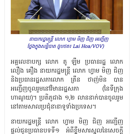
នាយករដ្ឋមន្ត្រី លោក ហ្វាម មិញ ជិញ អញ្ជើញ
ថ្លែងក្នុងសន្និបាត (រូបថត៖ Lai Hoa/VOV)
អគ្គលេខាបក្ស លោក តូ ឡឹម ប្រធានរដ្ឋ លោក
លឿង គឿង នាយករដ្ឋមន្ត្រី លោក ហ្វាម មិញ ជិញ
និងប្រធានរដ្ឋសភាលោក ត្រឹន ថាញ់មិន បាន
អញ្ជើញចូលរួមនៅវិមានរដ្ឋសភា (នៃទីក្រុង
ហាណូយ)។ ប្រតិភូជាង ១
,២ លាននាក់បានចូលរួម
នៅតាមសាលប្រជុំនានាទូទាំងប្រទេស។
នាយករដ្ឋមន្ត្រី លោក ហ្វាម មិញ ជិញ អញ្ជើញ
ផ្តល់ជូនប្រធានបទទី១ អំពីខ្លឹមសារស្នូលនៃសេចក្តី