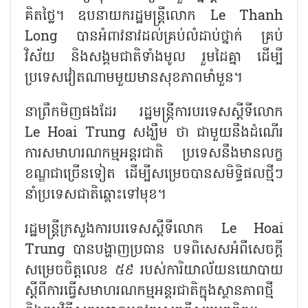
គិតថ្លៃ។ ឧបនាយករដ្ឋមន្ត្រីលោក
Le Thanh
Long បានអំពាវនាវដល់គ្រប់លំដាប់ថ្នាក់ គ្រប់
វិស័យ និងសង្គមជាតិទាំងមូល រួមដៃគ្នា ដើម្បី
ប្រទេសវៀតណាមមួយមានសុខភាពមាំមួន។
នាព្រឹកមិញផងដែរ រដ្ឋមន្ត្រីការបរទេសស្តីទីលោក
Le Hoai Trung សង្ឃឹម ថា ជាមួយនឹងដំណើរ
ការសមាហរណកម្មអន្តរជាតិ ប្រទេសនឹងមានលក្ខ
ខណ្ឌជាច្រើនទៀត ដើម្បីសម្រេចបានសមិទ្ធិផលថ្មីៗ
នាំប្រទេសជាតិឆ្ពោះទៅមុខ។
រដ្ឋមន្ត្រីក្រសួងការបរទេសស្តីទីលោក
Le Hoai
Trung បានបង្ហាញប្រធាន បទពិសេសអំពីសេចក្តី
សម្រេចចិត្តលេខ ៥៩ របស់ការិយាល័យនយោបាយ
ស្តីពីការធ្វើសមាហរណកម្មអន្តរជាតិក្នុងស្ថានភាពថ្មី