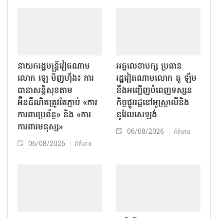
នាយករដ្ឋមន្ត្រីវៀតណាម
អគ្គលេខាបក្ស ប្រធាន
លោក ឡេ មិញហ៊ឹង៖ ការ
រដ្ឋវៀតណាមលោក តូ ឡឹម
ធានាសន្តិសុខតាម
នឹងអញ្ជើញបំពេញទស្សន
អ៊ីនធឺណិតត្រូវតែភ្ជាប់ «ការ
កិច្ចផ្លូវរដ្ឋនៅអូស្ត្រាលីនិង
ការពារប្រព័ន្ធ» និង «ការ
នូវែលសេឡង់
ការពារមនុស្ស»
06/08/2026
ព័ត៌មាន
06/08/2026
ព័ត៌មាន