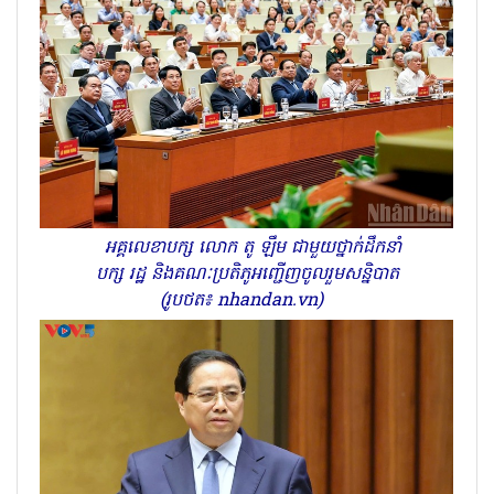
អគ្គលេខាបក្ស លោក តូ ឡឹម ជាមួយថ្នាក់ដឹកនាំ
បក្ស រដ្ឋ និងគណៈប្រតិភូអញ្ជើញចូលរួមសន្និបាត
(រូបថត៖ nhandan.vn)