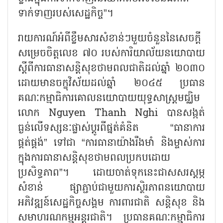
ទាក់ទាញរបស់សេដ្ឋកិច្ច”។
រាយការណ៍អំពីខ្លឹមសារសំខាន់ៗមួយចំនួននៃសេចក្តី
សម្រេចចិត្តលេខ ៧០ របស់ការិយាល័យនយោបាយ
ស្តីពីការធានាសន្តិសុខថាមពលជាតិដល់ឆ្នាំ ២០៣០
ដោយមានចក្ខុវិស័យដល់ឆ្នាំ ២០៤៥ ប្រធាន
គណៈកម្មាធិការគោលនយោបាយយុទ្ធសាស្ត្រមជ្ឈិម
លោក
Nguyen Thanh Nghi បានសង្កត់
ធ្ងន់លើទស្សនៈផ្លាស់ប្តូរពីផ្នត់គំនិត “ធានាការ
ផ្គត់ផ្គង់” ទៅជា “ការធានាយ៉ាងរឹងមាំ និងម្ចាស់ការ
ក្នុងការធានាសន្តិសុខថាមពលប្រកបដោយ
ប្រសិទ្ធភាព”។ ដោយចាត់ទុកនេះជាសសរស្តម្ភ
សំខាន់ ផ្សាភ្ជាប់ជាមួយការស្ថិរភាពនយោបាយ
អភិវឌ្ឍន៍សេដ្ឋកិច្ចសង្គម ការពារជាតិ សន្តិសុខ និង
សមាហរណកម្មអន្តរជាតិ។ ប្រធានគណៈកម្មាធិការ