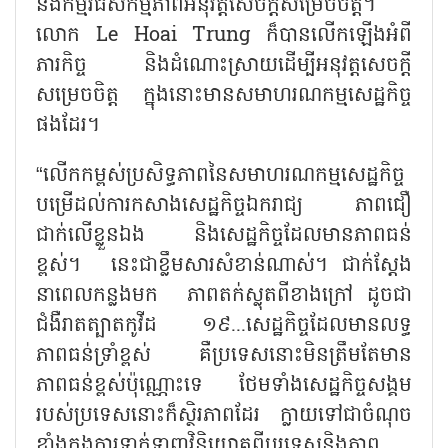
និងកម្មវិធីសកម្មភាពអនុវត្តសេចក្តីសម្រេចចិត្ត។
លោក Le Hoai Trung ក៏បានលើកឡើងអំពី
ភារកិច្ច និងដំណោះស្រាយដើម្បីអនុវត្តសេចក្តី
សម្រេចចិត្ត ក្នុងនោះមានសមាហរណកម្មសេដ្ឋកិច្ច
ផងដែរ។
“លើកកម្ពស់ប្រសិទ្ធភាពនៃសមាហរណកម្មសេដ្ឋកិច្ច
បម្រើដល់ការកសាងសេដ្ឋកិច្ចឯករាជ្យ ភាពជឿ
ជាក់លើខ្លួនឯង និងសេដ្ឋកិច្ចដែលមានភាពធន់
ខ្ពស់។ នេះជាខ្លឹមសារសំខាន់ណាស់។ ជាក់ស្តែង
នាពេលកន្លងមក ភាពតក់ស្លុតពីខាងក្រៅ ដូចជា
ជំងឺរាតត្បាតកូវីដ ១៩...សេដ្ឋកិច្ចដែលមានលទ្ធ
ភាពធន់ទ្រាំខ្ពស់ គឺប្រទេសនោះមិនត្រឹមតែមាន
ភាពធន់ខ្ពស់ប៉ុណ្ណោះទេ ថែមទាំងសេដ្ឋកិច្ចសង្គម
របស់ប្រទេសនោះក៏ស្ថិរភាពដែរ ក្លាយទៅជាចំណុច
ខ្លាំងក្នុងការទាក់ទាញវិនិយោគពីបរទេសនិងភាព