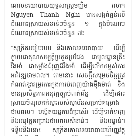
គោលនយោបាយយុទ្ធសាស្ត្រមជ្ឈិម លោក
Nguyen Thanh Nghi បានសង្កត់ធ្ងន់លើ
ដំណោះស្រាយសំខាន់ៗចំនួន ១ ក្នុងចំណោម
ដំណោះស្រាយសំខាន់ៗចំនួន ៧៖
“សុក្រិតរបៀបរបប និងគោលនយោបាយ ដើម្បី
ក្លាយជាគុណសម្បត្តិប្រកួតប្រជែង ជាមូលដ្ឋានគ្រឹះ
រឹងមាំ ជាកម្លាំងជំរុញដ៏រឹងមាំ ដើម្បីលើកកម្ពស់ការ
អភិវឌ្ឍថាមពល។ តាមនោះ សេចក្តីសម្រេចចិត្តត្រូវ
កំណត់នូវតម្រូវការក្នុងការបំពេញយ៉ាងម៉ឺងម៉ាត់ និង
មានប្រសិទ្ធភាពអនុវត្តច្បាប់ពាក់ព័ន្ធ ដើម្បីដោះ
ស្រាយចំណុចកក់ស្ទះរបស់ស្ថាប័នសម្រាប់គម្រោង
ថាមពល។ បង្កើតយន្តការដ៏ប្រសើរ ដើម្បីទាក់ទាញ
និងអនុវត្តគម្រោងថាមពលសំខាន់ៗ និងបន្ទាន់។
ទន្ទឹមនឹងនោះ សុក្រិតគោលនយោបាយហិរញ្ញវត្ថុ