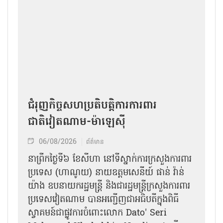
ជំរុញកិច្ចសហប្រតិបត្តិការការពារ
ជាតិវៀតណាម-ម៉ាឡេស៊ី
06/08/2026
ព័ត៌មាន
នា​ព្រឹកថ្ងៃទី៦ ខែសីហា នៅទីស្នាក់ការក្រសួងការពារ
ប្រទេស (ហាណូយ) នាយឧត្តមសេនីយ៍ ផាន់ វ៉ាន់
យ៉ាង ឧបនាយករដ្ឋមន្ត្រី និងជារដ្ឋមន្ត្រីក្រសួងការពារ
ប្រទេសវៀតណាម បានអញ្ជើញជាអធិបតីក្នុងពិធី
ស្វាគមន៍ជាផ្លូវការ​ចំពោះលោក Dato' Seri