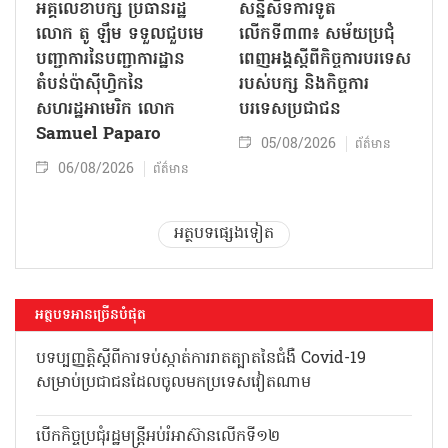
អគ្គលេខាបក្ស ប្រធានរដ្ឋ
សន្និសីទការទូត
លោក តូ ឡឹម ទទួលជួបមេ
លើកទី៣៣៖ សម័យប្រជុំ
បញ្ជាការនៃបញ្ជាការដ្ឋាន
ពេញអង្គស្តីពីកិច្ច​ការបរទេស
តំបន់ប៉ាស៊ីហ្វិកនៃ
របស់​បក្ស និងកិច្ច​ការ
សហរដ្ឋអាមេរិក លោក
បរទេសប្រជាជន
Samuel Paparo
05/08/2026
ព័ត៌មាន
06/08/2026
ព័ត៌មាន
អត្ថបទផ្សេងទៀត
អត្ថបទអានច្រើនបំផុត
បទប្បញ្ញត្តិស្តីពីការទប់ស្កាត់ការរាតត្បាតនៃជំងឺ Covid-19
សម្រាប់ប្រជាជនដែលចូលមកប្រទេសវៀតណាម
បើកកិច្ចប្រជុំរដ្ឋមន្ត្រីអប់រំអាស៊ានលើកទី១២