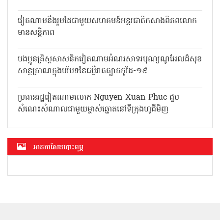
វៀតណាមនឹងរួមដៃជាមួយសហគមន៍អន្តរជាតិកសាងពិភពលោក
មានសន្តិភាព
បងប្អូនគ្រិស្តសាសនិកវៀតណាមអំណរសាទរបុណ្យណូអែលដ៏សុខ
សាន្តត្រាណក្នុងបរិបទនៃជម្ងឺរាតត្បាតកូវីដ-១៩
ប្រធានរដ្ឋវៀតណាមលោក Nguyen Xuan Phuc ជួប
សំណេះសំណាលជាមួយម្ចាស់ឆ្នោតនៅទីក្រុងហូជីមិញ
អាន​កាសែត​បោះពុម្ភ