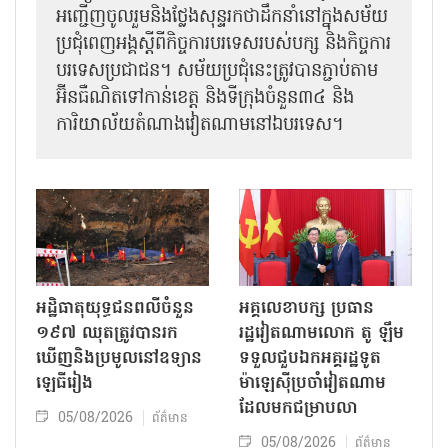
អញ្ជើញ​ចូលរួមនិងថ្លែងសុន្ទរកថាដឹកនាំនៅក្នុងសម័យ
ប្រជុំពេញអង្គស្តីពី​​កិច្ច​ការបរទេសរបស់​បក្ស និងកិច្ច​ការ
បរទេស​ប្រជាជន។ សម័យប្រជុំនេះត្រូវបានភ្ជាប់តាម
អ៊ីនធឺណិតទៅកាន់ខេត្ត និងទីក្រុងចំនួន៣៤ និង
ការិយាល័យតំណាងវៀតណាមនៅឯ​បរទេស។
អដ្ឋិធាតុយុទ្ធជនពលីចំនួន
អគ្គលេខាបក្ស ប្រធាន
១៩៧ ឈុតត្រូវបានរក
រដ្ឋវៀតណាមលោក តូ ឡឹម
ឃើញនិងប្រមូលនៅឧទ្យាន
ទទួលជួបឯកអគ្គរដ្ឋទូត
ឡេធីរៀង
ម៉ាឡេស៊ីប្រចាំវៀតណាម
ដែលមកជម្រាបលា
05/08/2026
ព័ត៌មាន
05/08/2026
ព័ត៌មាន