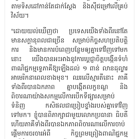
តាមទិសដៅកាន់តែជាក់ស្ដែង និងស៊ីជម្រៅលើគ្រប់
វិស័យ។
“ដោយយល់ឃើញថា ប្រទេសយើងទាំងពីរនៅតែ
មានសក្ដានុពលជាច្រើន សម្រាប់កិច្ចសហប្រតិបត្តិ
ការ និងមានការបំពេញបន្ថែមឲ្យគ្នាទៅវិញទៅមក
នោះ យើងបានអះអាងនូវការប្តេជ្ញាចិត្តបង្កើនទំហំ
ពាណិជ្ជកម្មទ្វេភាគីឱ្យឡើងដល់ ១ ពាន់ លានដុល្លារ
អាមេរិកនាពេលខាងមុខ។ ឈរលើស្មារតីនោះ ភាគី
ទាំងពីរបានឯកភាព គ្នាបង្កើតលក្ខខណ្ឌ និង
ពិចារណាយ៉ាងសកម្មលើការបើកទីផ្សារសម្រាប់
ទំនិញ កសិផលជាប្រៀបខ្លាំងរបស់គ្នាទៅវិញ
ទៅមក។ ខ្ញុំបានពិភាក្សាជាមួយលោកប្រធានា ធិបតី
ហើយភាគីទាំងពីរបានឯកភាពពិចារណាលើការចាប់
ផ្ដើមការចរចារអំពី កិច្ចព្រមព្រៀងពាណិជ្ជកម្ម