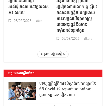
វត្តមានដ៏លេចធ្លោ
អគ្គលេខាបក្ស ប្រធាន
របស់វៀតណាមនៅក្នុងរលក
រដ្ឋវៀតណាមលោក តូ ឡឹម៖
AI សកល
កសាងលក្ខន្តិកៈបក្សដោយ
មានលក្ខណៈវិទ្យាសាស្ត្រ
05/08/2026
ព័ត៌មាន
ងាយអនុវត្តន៍និងមាន
កម្លាំងរស់យូរអង្វែង
05/08/2026
ព័ត៌មាន
អត្ថបទផ្សេងទៀត
អត្ថបទអានច្រើនបំផុត
បទប្បញ្ញត្តិស្តីពីការទប់ស្កាត់ការរាតត្បាតនៃ
ជំងឺ Covid-19 សម្រាប់ប្រជាជនដែល
ចូលមកប្រទេសវៀតណាម