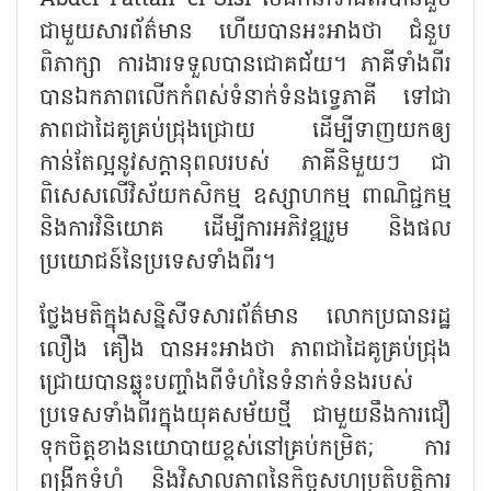
ជាមួយសារព័ត៌មាន ហើយបានអះអាងថា ជំនួប
ពិភាក្សា ការងារទទួលបានជោគជ័យ។ ភាគីទាំងពីរ
បានឯកភាពលើកកំពស់ទំនាក់ទំនងទ្វេភាគី ទៅជា
ភាពជាដៃគូគ្រប់ជ្រុងជ្រោយ ដើម្បីទាញយកឲ្យ
កាន់តែល្អនូវសក្តានុពលរបស់ ភាគីនិមួយៗ ជា
ពិសេសលើវិស័យកសិកម្ម ឧស្សាហកម្ម ពាណិជ្ជកម្ម
និងការវិនិយោគ ដើម្បីការអភិវឌ្ឍរួម និងផល
ប្រយោជន៍នៃប្រទេសទាំងពីរ។
ថ្លែងមតិក្នុងសន្និសីទសារព័ត៌មាន លោកប្រធានរដ្ឋ
លឿង គឿង បានអះអាងថា ភាពជាដៃគូគ្រប់ជ្រុង
ជ្រោយបានឆ្លុះបញ្ចាំងពីទំហំនៃទំនាក់ទំនងរបស់
ប្រទេសទាំងពីរក្នុងយុគសម័យថ្មី ជាមួយនឹងការជឿ
ទុកចិត្តខាងនយោបាយខ្ពស់នៅគ្រប់កម្រិត
; ការ
ពង្រីកទំហំ និងវិសាលភាពនៃកិច្ចសហប្រតិបត្តិការ