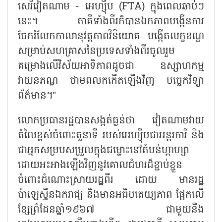
សេរីវៀតណាម - អេហ្ស៊ីប (FTA) ក្នុងពេលឆាប់ៗ
នេះ។ ភាគីទាំងពីរក៏បានឯកភាពបង្កើនការ
ចែករំលែកកាលានុវត្តភាពវិនិយោគ បង្កើតលក្ខខណ្ឌ
សម្រាប់សហគ្រាសនៃប្រទេសទាំងពីរចូលរួម
គម្រោងលើវិស័យអាទិភាពដូចជា ឧស្សាហកម្ម
វាយនភណ្ឌ ថាមពលកកើតឡើងវិញ បច្ចេកវិទ្យា
ព័ត៌មាន។”
លោកប្រធានរដ្ឋបានសង្កត់ធ្ងន់ថា វៀតណាមវាយ
តំលៃខ្ពស់ចំពោះតួនាទី របស់អេហ្ស៊ីបជាអន្តរការី និង
ជាអ្នកសម្របសម្រួលក្នុងជម្លោះនៅតំបន់ហ្គាហ្សា
ដោយអះអាងឡើងវិញនូវគោលជំហរដ៏ខ្ជាប់ខ្ជួន
ចំពោះដំណោះស្រាយរដ្ឋពីរ ដោយ មានរដ្ឋ
ប៉ាឡេស្ទីនឯករាជ្យ និងមានអធិបតេយ្យភាព ផ្អែកលើ
ខ្សែព្រំដែនឆ្នាំ១៩៦៧ ជាមួយនឹង