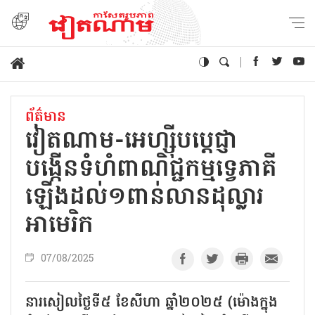
ព័ត៌មាន
វៀតណាម-អេហ្ស៊ីបប្តេជ្ញា
បង្កើនទំហំពាណិជ្ជកម្មទ្វេភាគី
ឡើងដល់១ពាន់លានដុល្លារ
អាមេរិក
07/08/2025
នារសៀលថ្ងៃទី៥ ខែសីហា ឆ្នាំ២០២៥ (ម៉ោងក្នុង