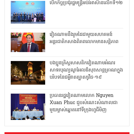
បើកកិច្ចប្រជុំរដ្ឋមន្ត្រីអប់រំអាស៊ានលើកទី១២
វៀតណាមនឹងរួមដៃជាមួយសហគមន៍
អន្តរជាតិកសាងពិភពលោកមានសន្តិភាព
បងប្អូនគ្រិស្តសាសនិកវៀតណាមអំណរ
សាទរបុណ្យណូអែលដ៏សុខសាន្តត្រាណក្នុង
បរិបទនៃជម្ងឺរាតត្បាតកូវីដ-១៩
ប្រធានរដ្ឋវៀតណាមលោក Nguyen
Xuan Phuc ជួបសំណេះសំណាលជា
មួយម្ចាស់ឆ្នោតនៅទីក្រុងហូជីមិញ