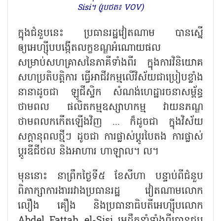
Sisi។ (រូបថត៖ VOV)
ក្នុងជំនួបនេះ ប្រធានរដ្ឋវៀតណាម បានស្នើ
ឲ្យអេហ្ស៊ីបបង្កើតលក្ខខណ្ឌអំណោយផល
សម្រាប់សហគ្រាសនៃភាគីទាំងពីរ ក្នុងការវិនិយោគ
សហប្រតិបត្តិការ ធ្វើអាជីវកម្មលើវិស័យជាប្រៀបខ្លាំង
នានាដូចជា ឡូជីស្ទិក សំណង់ហេដ្ឋារចនាសម្ព័ន្ធ
ថាមពល ផលិតកម្មឧស្សាហកម្ម វាយនភណ្ឌ
ថាមពលកកើតឡើងវិញ ... ក៏ដូចជា ក្នុងវិស័យ
សក្តានុពលថ្មីៗ ដូចជា ការផ្លាស់ប្តូរបៃតង ការផ្លាស់
ប្តូរឌីជីថល និងអាហារ ហាឡាល។ ល។
មុននោះ នាព្រឹកថ្ងៃទី៥ ខែសីហា បន្ទាប់ពីជំនួប
ពិភាក្សាការងាររវាងប្រធានរដ្ឋ វៀតណាមលោក
លឿង គឿង និងប្រធានាធិបតីអេហ្ស៊ីបលោក
Abdel Fattah el-Sisi មេដឹកនាំទាំងពីរបានជួប