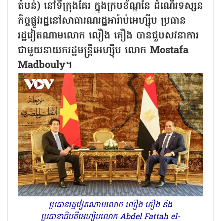
តំបន់) នៅទីក្រុងគែរ ក្នុងក្របខ័ណ្ឌនៃ ដំណើរទស្សន
កិច្ចផ្លូវរដ្ឋនៅសាធារណរដ្ឋអារ៉ាប់អេហ្ស៊ីប ប្រធាន
រដ្ឋវៀតណាមលោក លឿង គឿង បានជួបសវនាការ
ជាមួយនាយករដ្ឋមន្ត្រីអេហ្ស៊ីប លោក Mostafa
Madbouly។
ប្រធានរដ្ឋវៀតណាមលោក លឿង គឿង និង
ប្រធានាធិបតីអេហ្ស៊ីបលោក Abdel Fattah el-