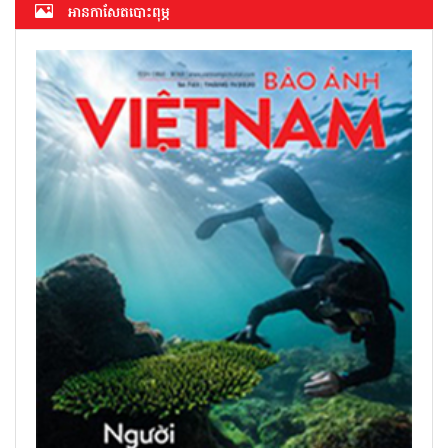
អាន​កាសែត​បោះពុម្ភ