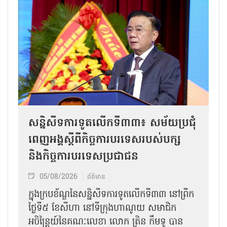
សន្និសីទការទូតលើកទី៣៣៖ សម័យប្រជុំ
ពេញអង្គស្តីពីកិច្ច​ការបរទេសរបស់​បក្ស
និងកិច្ច​ការបរទេសប្រជាជន
05/08/2026
ព័ត៌មាន
ក្នុងក្របខ័ណ្ឌនៃសន្និសីទការទូតលើកទី៣៣ នៅព្រឹក
ថ្ងៃទី៥ ខែសីហា នៅទីក្រុងហាណូយ សមាជិក
អចិន្ត្រៃយ៍នៃគណៈលេខា លោក ត្រិន កឹម​ទូ បាន