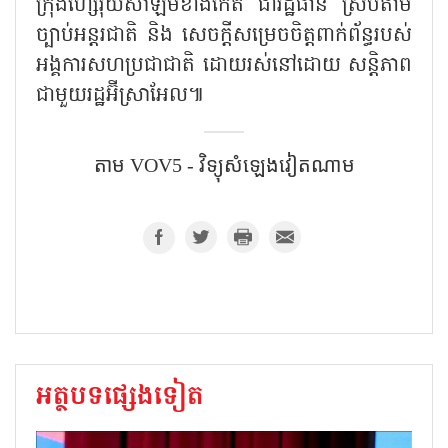
ក្រុងហ្សេរុយសាឡឹមខាងកើត ជារដ្ឋធានី ស្របតាម
ច្បាប់អន្តរជាតិ និង សេចក្ដីសម្រេចចិត្តពាក់ព័ន្ធរបស់
អង្គការសហប្រជាជាតិ ដោយរស់នៅដោយ សន្តិភាព
ជាមួយរដ្ឋអ៊ីស្រាអែល៕
តាម VOV5 - វិទ្យុសំឡេង​វៀតណាម
អត្ថបទផ្សេងទៀត