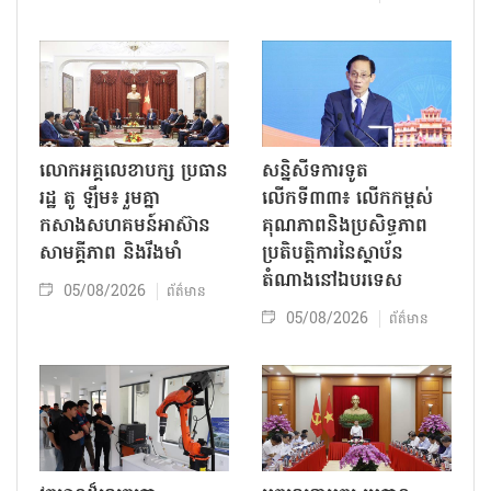
លោក​អគ្គលេខាបក្ស ប្រធាន
សន្និសីទការទូត
រដ្ឋ តូ ឡឹម៖ រួមគ្នា
លើកទី៣៣៖ លើក​កម្ពស់
កសាងសហគមន៍អាស៊ាន
គុណភាពនិងប្រសិទ្ធភាព
សាមគ្គីភាព និងរឹងមាំ
ប្រតិបត្តិការ​នៃស្ថាប័ន​​
តំណាងនៅឯ​បរទេស​
05/08/2026
ព័ត៌មាន
05/08/2026
ព័ត៌មាន