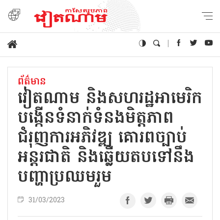
ព័ត៌មាន
វៀតណាម និងសហរដ្ឋអាមេរិក
បង្កើនទំនាក់ទំនងមិត្តភាព
ជំរុញការអភិវឌ្ឍ គោរពច្បាប់
អន្តរជាតិ និងឆ្លើយតបទៅនឹង
បញ្ហាប្រឈមរួម
31/03/2023