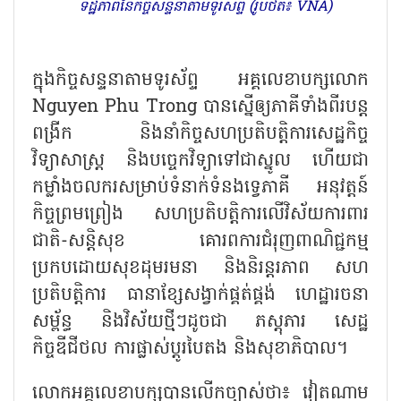
ទិដ្ឋភាពនៃកិច្ចសន្ទនាតាមទូរស័ព្ទ (រូបថត៖ VNA)
ក្នុងកិច្ចសន្ទនាតាមទូរស័ព្ទ អគ្គលេខាបក្សលោក
Nguyen Phu Trong បានស្នើឲ្យភាគីទាំងពីរបន្ត
ពង្រីក និងនាំកិច្ចសហប្រតិបត្តិការសេដ្ឋកិច្ច
វិទ្យាសាស្ត្រ និងបច្ចេកវិទ្យាទៅជាស្នូល ហើយជា
កម្លាំងចលករសម្រាប់ទំនាក់ទំនងទ្វេភាគី អនុវត្តន៍
កិច្ចព្រមព្រៀង សហប្រតិបត្តិការលើវិស័យការពារ
ជាតិ-សន្តិសុខ គោរពការជំរុញពាណិជ្ជកម្ម
ប្រកបដោយសុខដុមរមនា និងនិរន្តរភាព សហ
ប្រតិបត្តិការ ធានាខ្សែសង្វាក់ផ្គត់ផ្គង់ ហេដ្ឋារចនា
សម្ព័ន្ធ និងវិស័យថ្មីៗដូចជា ភស្តុភារ សេដ្ឋ
កិច្ចឌីជីថល ការផ្លាស់ប្តូរបៃតង និងសុខាភិបាល។
លោកអគ្គលេខាបក្សបានលើកច្បាស់ថា៖ វៀតណាម