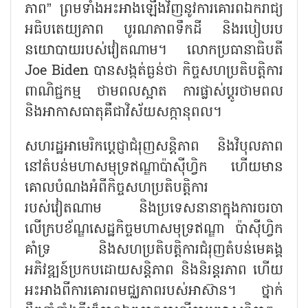
ភាព” ព្រមទាំងអះអាងឡើងវិញនូវការគោរពឯករាជ្យ
អធិបតេយ្យភាព បូរណភាពទឹកដី និងរបៀបរប
នយោបាយរបស់វៀតណាម។ លោកប្រធានាធិបតី
Joe Biden បានសង្កត់ធ្ងន់ថា កិច្ចសហប្រតិបត្តិការ
ពាណិជ្ជកម្ម ថាមពលស្អាត ការផ្លាស់ប្តូរថាមពល
និងអាកាសធាតុគឺជាវិស័យសក្កានុពល។
សហរដ្ឋអាមេរិកប្តេជ្ញាជំរុញសន្តិភាព និងវិបុលភាព
នៅតំបន់មហាសមុទ្រឥណ្ឌាប៉ាស៊ីហ្វិក ហើយមាន
គោលបំណងអំពីកិច្ចសហប្រតិបត្តិការ
របស់វៀតណាម និងប្រទេសនានាក្នុងការចរចា
លើក្របខ័ណ្ឌសេដ្ឋកិច្ចមហាសមុទ្រឥណ្ឌា ប៉ាស៊ីហ្វិក
គាំទ្រ និងសហប្រតិបត្តិការជំរុញតំបន់មេគង្គ
អភិវឌ្ឍន៍ប្រកបដោយសន្តិភាព និងនិរន្តរភាព ហើយ
អះអាងពីការគោរពមជ្ឈភាពរបស់អាស៊ាន។ ថ្នាក់