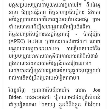
បន្តសម្របសម្រួលជាមួយសហរដ្ឋអាមេរិក និងដៃគូ
នានា ជំរុញសន្តិភាព កិច្ចសហប្រតិបត្តិការ និងការ
អភិវឌ្ឍប្រកបដោយចីរភាពក្នុងអនុតំបន់មេគង្គ ព្រម
ទាំងសហការដើម្បីសហរដ្ឋអាមេរិករៀបចំវេទិកា
កិច្ចសហប្រតិបត្តិការសេដ្ឋកិច្ចអាស៊ី - ប៉ាស៊ីហ្វិក
(APEC) ២០២៣ ប្រកបដោយជោគជ័យ។ លោក
អគ្គលេខាបក្សបានអះអាងថា ការឆ្លើយតបទៅនឹង
បម្រែបម្រួលអាកាសធាតុគឺជាគោលការណ៍ដ៏សំខាន់
ក្នុងគោលនយោបាយអភិវឌ្ឍន៍របស់វៀតណាម។
លោកបានស្នើឲ្យសហរដ្ឋអាមេរិកបន្តជួយឧបត្ថម្ភដល់
រាល់ការខិតខំប្រឹងប្រែងរបស់វៀតណាម។
រីឯខ្លួនវិញ ប្រធានាធិបតីអាមេរិក លោក Joe
Biden បានអះអាងថា វៀតណាមជាដៃគូដ៏សំខាន់
គាំទ្រវៀតណាម “ឯករាជ្យ ខ្លួនទីពឹងខ្លួន និងវិបុល