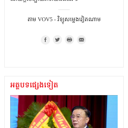
តាម​ VOV5 - វិទ្យុសម្លេងវៀតណាម
អត្ថបទផ្សេងទៀត