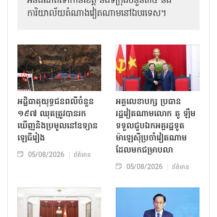
អ៊ីនធឺណិតទៅកាន់ខេត្ត និងទីក្រុងចំនួន៣៤ និង
ការិយាល័យតំណាងវៀតណាមនៅឯ​បរទេស។
អដ្ឋិធាតុយុទ្ធជនពលីចំនួន
អគ្គលេខាបក្ស ប្រធាន
១៩៧ ឈុតត្រូវបានរក
រដ្ឋវៀតណាមលោក តូ ឡឹម
ឃើញនិងប្រមូលនៅឧទ្យាន
ទទួលជួបឯកអគ្គរដ្ឋទូត
ឡេធីរៀង
ម៉ាឡេស៊ីប្រចាំវៀតណាម
ដែលមកជម្រាបលា
05/08/2026
ព័ត៌មាន
05/08/2026
ព័ត៌មាន