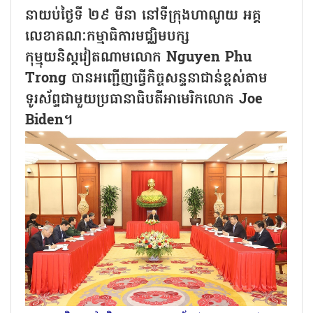
នាយប់ថ្ងៃទី ២៩ មីនា នៅទីក្រុងហាណូយ អគ្គ
លេខាគណៈកម្មាធិការមជ្ឈិមបក្ស
កុម្មុយនិស្តវៀតណាមលោក Nguyen Phu
Trong បានអញ្ជើញធ្វើកិច្ចសន្ទនាជាន់ខ្ពស់តាម
ទូរស័ព្ទជាមួយប្រធានាធិបតីអាមេរិកលោក Joe
Biden។