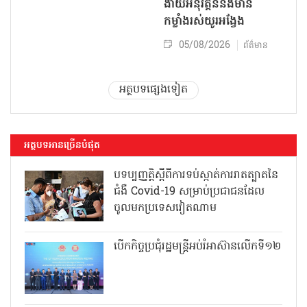
ងាយអនុវត្តន៍និងមាន
កម្លាំងរស់យូរអង្វែង
05/08/2026
ព័ត៌មាន
អត្ថបទផ្សេងទៀត
អត្ថបទអានច្រើនបំផុត
បទប្បញ្ញត្តិស្តីពីការទប់ស្កាត់ការរាតត្បាតនៃ
ជំងឺ Covid-19 សម្រាប់ប្រជាជនដែល
ចូលមកប្រទេសវៀតណាម
បើកកិច្ចប្រជុំរដ្ឋមន្ត្រីអប់រំអាស៊ានលើកទី១២