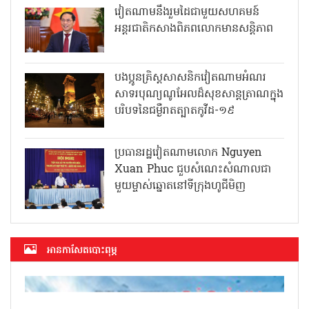
វៀតណាមនឹងរួមដៃជាមួយសហគមន៍
អន្តរជាតិកសាងពិភពលោកមានសន្តិភាព
បងប្អូនគ្រិស្តសាសនិកវៀតណាមអំណរ
សាទរបុណ្យណូអែលដ៏សុខសាន្តត្រាណក្នុង
បរិបទនៃជម្ងឺរាតត្បាតកូវីដ-១៩
ប្រធានរដ្ឋវៀតណាមលោក Nguyen
Xuan Phuc ជួបសំណេះសំណាលជា
មួយម្ចាស់ឆ្នោតនៅទីក្រុងហូជីមិញ
អាន​កាសែត​បោះពុម្ភ