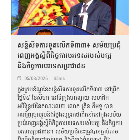
សន្និសីទការទូតលើកទី៣៣៖ សម័យប្រជុំ
ពេញអង្គស្តីពីកិច្ច​ការបរទេសរបស់​បក្ស
និងកិច្ច​ការបរទេសប្រជាជន
05/08/2026
ព័ត៌មាន
ក្នុងក្របខ័ណ្ឌនៃសន្និសីទការទូតលើកទី៣៣ នៅព្រឹក
ថ្ងៃទី៥ ខែសីហា នៅទីក្រុងហាណូយ សមាជិក
អចិន្ត្រៃយ៍នៃគណៈលេខា លោក ត្រិន កឹម​ទូ បាន
អញ្ជើញ​ចូលរួមនិងថ្លែងសុន្ទរកថាដឹកនាំនៅក្នុងសម័យ
ប្រជុំពេញអង្គស្តីពី​​កិច្ច​ការបរទេសរបស់​បក្ស និងកិច្ច​ការ
បរទេស​ប្រជាជន។ សម័យប្រជុំនេះត្រូវបានភ្ជាប់តាម