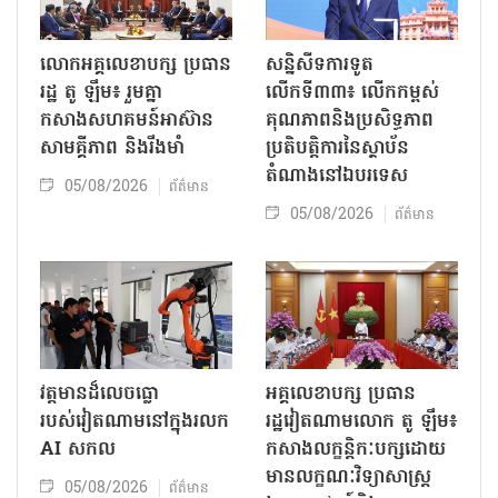
លោក​អគ្គលេខាបក្ស ប្រធាន
សន្និសីទការទូត
រដ្ឋ តូ ឡឹម៖ រួមគ្នា
លើកទី៣៣៖ លើក​កម្ពស់
កសាងសហគមន៍អាស៊ាន
គុណភាពនិងប្រសិទ្ធភាព
សាមគ្គីភាព និងរឹងមាំ
ប្រតិបត្តិការ​នៃស្ថាប័ន​​
តំណាងនៅឯ​បរទេស​
05/08/2026
ព័ត៌មាន
05/08/2026
ព័ត៌មាន
វត្តមានដ៏លេចធ្លោ
អគ្គលេខាបក្ស ប្រធាន
របស់វៀតណាមនៅក្នុងរលក
រដ្ឋវៀតណាមលោក តូ ឡឹម៖
AI សកល
កសាងលក្ខន្តិកៈបក្សដោយ
មានលក្ខណៈវិទ្យាសាស្ត្រ
05/08/2026
ព័ត៌មាន