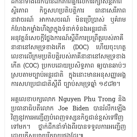
ដឹកនាំទាំងពីរក៏បានឯកភាពគ្នាលើការរក្សាសន្តិភាព
ស្ថិរភាព កិច្ចសហប្រតិបត្តិការ ធានាសេរីភាព
នាវាចរណ៍ អាកាសចរណ៍ មិនប្រើប្រាស់ ឬគំរាម
កំហែងកម្លាំងហឹង្សាក្នុងទំនាក់ទំនងអន្តរជាតិ
អនុវត្តន៍សេចក្តីថ្លែងការណ៍ស្ដីពីការប្រព្រឹត្តរបស់ភាគី
នានានៅសមុទ្រខាងកើត (DOC) ហើយចុះហត្ថ
លេខាលើក្រមប្រតិបត្តិរបស់ភាគីនានានៅសមុទ្រខាង
កើត (COC) ប្រកបដោយប្រសិទ្ធភាព ឲ្យបានឆាប់ៗ
ស្របតាមច្បាប់អន្តរជាតិ ក្នុងនោះមានអនុសញ្ញាអង្គ
ការសហប្រជាជាតិស្ដីពី ច្បាប់សមុទ្រឆ្នាំ ១៩៨២។
អគ្គលេខាបក្សលោក Nguyen Phu Trong និង
ប្រធានាធិបតីលោក Joe Biden បានរំលឹកឡើង
វិញនូវការអញ្ជើញបំពេញទស្សនកិច្ចជាន់ខ្ពស់ទៅវិញ
ទៅមក។ ថ្នាក់ដឹកនាំទាំងពីរបានទទួលការអញ្ជើញ
ដោយក្តីសប្បាយរីករាយផងដែរ៕