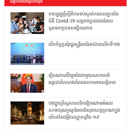
អត្ថបទអានច្រើនបំផុត
បទប្បញ្ញត្តិស្តីពីការទប់ស្កាត់ការរាតត្បាតនៃ
ជំងឺ Covid-19 សម្រាប់ប្រជាជនដែល
ចូលមកប្រទេសវៀតណាម
បើកកិច្ចប្រជុំរដ្ឋមន្ត្រីអប់រំអាស៊ានលើកទី១២
វៀតណាមនឹងរួមដៃជាមួយសហគមន៍
អន្តរជាតិកសាងពិភពលោកមានសន្តិភាព
បងប្អូនគ្រិស្តសាសនិកវៀតណាមអំណរ
សាទរបុណ្យណូអែលដ៏សុខសាន្តត្រាណក្នុង
បរិបទនៃជម្ងឺរាតត្បាតកូវីដ-១៩