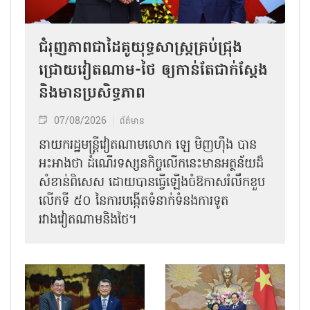
ជំរុញភាពជាដៃគូយុទ្ធសាស្ត្រគ្រប់ជ្រុង
ជ្រោយវៀតណាម-ថៃ ឲ្យកាន់តែជាក់ស្ដែង
និងមានប្រសិទ្ធភាព
07/08/2026
ព័ត៌មាន
នាយករដ្ឋមន្ត្រីវៀតណាមលោក ឡេ មិញហ៊ឹង បាន
អះអាងថា ដំណើរទស្សនកិច្ចលើកនេះមានអត្ថន័យដ៏
សំខាន់ពិសេស ដោយបានធ្វើឡើងចំឱកាសរំលឹកខួប
លើកទី ៥០ នៃការបង្កើតទំនាក់ទំនងការទូត
រវាងវៀតណាមនិងថៃ។