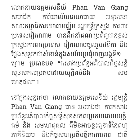
លោកនាយឧត្តមសេនីយ៍
Phan Van Giang
សមាជិក ការិយាល័យនយោបាយ អនុលេខា
គណៈកម្មាធិការយោធាមជ្ឈិម រដ្ឋមន្ត្រីក្រសួង ការពារ
ប្រទេសវៀតណាម បានដឹកនាំគណៈប្រតិភូជាន់ខ្ពស់
ក្រសួងការពារប្រទេស វៀតណាមចូលរួមវេទិកា និង
ថ្លែងសុន្ទរកថាសំខាន់ក្នុងសម័យប្រជុំពេញអង្គទី១
ក្រោម ប្រធានបទ “កសាងប្រព័ន្ធអភិបាលកិច្ចសន្តិ
សុខសកលប្រកបដោយយុត្តិធម៌និង សម
ហេតុផល”។
នៅក្នុងសុន្ទរកថា លោកនាយឧត្តមសេនីយ៍ រដ្ឋមន្ត្រី
Phan Van Giang បាន អះអាងថា ការកសាង
ប្រព័ន្ធអភិបាលកិច្ចសន្តិសុខសកលប្រកបដោយយុត្តិ
ធម៌ និង សមហេតុផល គឺមិនអាចខ្វះតួនាទីនៃពហុ
ភាគីនិយម និងកិច្ចសហប្រតិបត្តិការការពារ ជាតិ