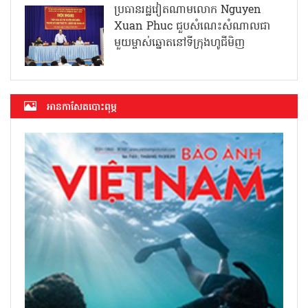
ប្រធានរដ្ឋវៀតណាមលោក Nguyen
Xuan Phuc ជួបសំណេះសំណាលជា
មួយម្ចាស់ឆ្នោតនៅទីក្រុងហូជីមិញ
អាន​កាសែត​បោះពុម្ភ