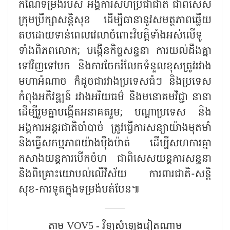
កំណែទម្រង់របស់ អង្គការសហប្រជាជាតិ ជាពិសេស
ក្រុមប្រឹក្សាសន្តិសុខ ដើម្បីធានានូវសមត្ថភាពឆ្លើយ
តបដោយទាន់ពេលវេលាចំពោះវិបត្តិទាំងអស់លើទូ
ទាំងពិភពលោក; បង្កើនកិច្ចសន្ទនា ការយល់ដឹងគ្នា
ទៅវិញទៅមក និងការចែករំលែកទំនួលខុសត្រូវរវាង
មហាអំណាច ក៏ដូចជារវាងប្រទេសធំៗ និងប្រទេស
កំពុងអភិវឌ្ឍន៍ រវាងអរិយធម៌ និងមនោគមវិជ្ជា នានា
ដើម្បីរួមគ្នាបង្កើតអនាគតរួម; បណ្ដាប្រទេស និង
អង្គការអន្តរជាតិចាំបាច់ ត្រូវធ្វើការសន្យាយ៉ាងមុតមាំ
និងធ្វើសកម្មភាពយ៉ាងម៉ឺងម៉ាត់ ដើម្បីសហការគ្នា
កសាងយន្តការបើកចំហ ជាពិសេសយន្តការសន្ទនា
និងពិគ្រោះយោបល់លើវិស័យ ការពារជាតិ-សន្តិ
សុខ-ការទូតក្នុងទម្រង់បត់បែន៕
តាម VOV5 - វិទ្យុសំឡេង​វៀតណាម