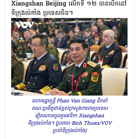
Xiangshan Beijing លើកទី ១២ បានបើកនៅ
ទីក្រុងប៉េកាំង ប្រទេសចិន។
លោករដ្ឋមន្រ្តី Phan Van Giang ដឹកនាំ
គណៈប្រតិភូជាន់ខ្ពស់ក្រសួងការពារប្រទេស
វៀតណាមចូលរួមវេទិកា Xiangshan
ទីក្រុងប៉េកាំង។ (រូបថត៖ Bich Thuan/VOV
ប្រចាំទីក្រុងប៉េកាំង)