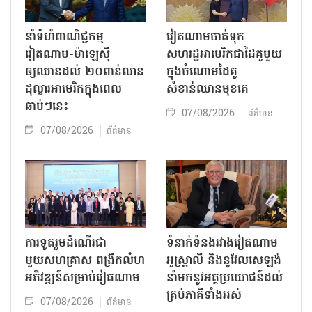
នាំទំហំពាណិជ្ជកម្ម
វៀតណាមចាត់ទុក
វៀតណាម-ម៉ាឡេស៊ី
សហរដ្ឋអាមេរិកជាដៃគូមួយ
ឲ្យឈានដល់ ២០ពាន់លាន
ក្នុងចំណោមដៃគូ
ដុល្លារអាមេរិកក្នុងពេល
សំខាន់ឈានមុខគេ
ឆាប់ៗនេះ
07/08/2026
ព័ត៌មាន
07/08/2026
ព័ត៌មាន
ការទូតរួមដំណើរជា
ទំនាក់ទំនងរវាងវៀតណាម
មួយសហគ្រាស ពង្រីកលំហ
អូស្ត្រាលី និងនូវែលសេឡង់
អភិវឌ្ឍន៍សម្រាប់វៀតណាម
នាំមកនូវអត្ថប្រយោជន៍ដល់
គ្រប់ភាគីទាំងអស់
07/08/2026
ព័ត៌មាន