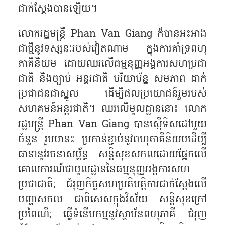
ជាក់ស្ដែងបានឡើយ។
លោករដ្ឋមន្ត្រី
Phan Van Giang ក៏បានអះអាង
ជាថ្មីនូវទស្សនៈរបស់វៀតណាម ក្នុងការគាំទ្រពហុ
ភាគីនិយម ដោយឈរលើធម្មនុញ្ញអង្គការសហប្រជា
ជាតិ និងច្បាប់ អន្តរជាតិ បរិយាប័ន្ន សមភាព ដាក់
ប្រជាជនជាស្នូល ដើម្បីផលប្រយោជន៍រួមរបស់
សហគមន៍អន្តរជាតិ។ ឈរលើមូលដ្ឋាននោះ លោក
រដ្ឋមន្ត្រី Phan Van Giang បានស្នើទិសដៅមួយ
ចំនួន រួមមាន៖ ប្រកាន់ខ្ជាប់នូវពហុភាគីនិយមដើម្បី
ធានានូវរចនាសម្ព័ន្ធ សន្តិសុខសកលដោយផ្អែកលើ
គោលការណ៍ជាមូលដ្ឋាននៃធម្មនុញ្ញអង្គការសហ
ប្រជាជាតិ; ជំរុញកិច្ចសហប្រតិបត្តិការជាក់ស្ដែងលើ
បញ្ហាសកល ជាពិសេសក្នុងវិស័យ សន្តិសុខក្រៅ
ប្រពៃណី; ធ្វើទំនើបកម្មនូវស្ថាប័នពហុភាគី ជំរុញ