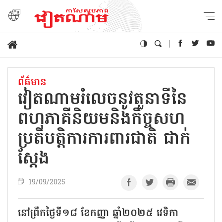
ព័ត៌មាន
វៀតណាមរំលេចនូវតួនាទីនៃ
ពហុភាគីនិយមនិងកិច្ចសហ
ប្រតិបត្តិការការពារជាតិ ជាក់
ស្ដែង
19/09/2025
នៅព្រឹកថ្ងៃទី១៨ ខែកញ្ញា ឆ្នាំ២០២៥ វេទិកា