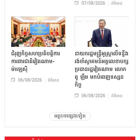
07/08/2026
ព័ត៌មាន
ជំរុញកិច្ចសហប្រតិបត្តិការ
នាយករដ្ឋមន្ត្រីអូស្ត្រាលីទន្ទឹង
ការពារជាតិវៀតណាម-
រង់ចាំស្វាគមន៍អគ្គលេខាបក្ស
ម៉ាឡេស៊ី
ប្រធានរដ្ឋវៀតណាម លោក
តូ ឡឹម មកបំពេញទស្សន
06/08/2026
ព័ត៌មាន
កិច្ច
06/08/2026
ព័ត៌មាន
អត្ថបទផ្សេងទៀត