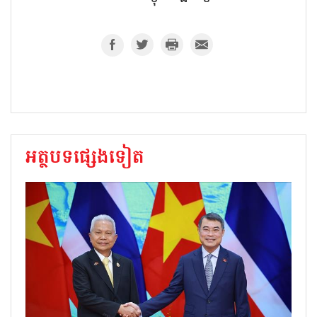
អត្ថបទផ្សេងទៀត