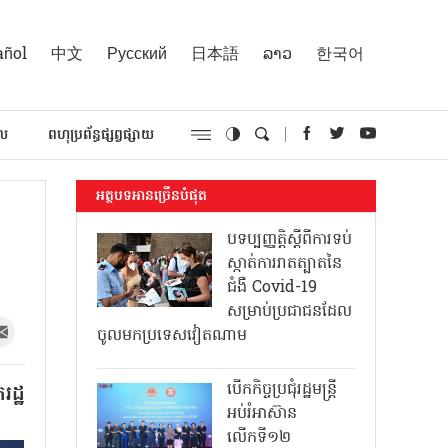
añol
中文
Русский
日本語
ລາວ
한국어
គល
ពហុប្រព័ន្ធផ្សព្វផ្សាយ
អត្ថបទអានច្រើនបំផុត
បទប្បញ្ញត្តិស្តីពីការទប់
ស្កាត់ការរាតត្បាតនៃ
ជំងឺ Covid-19
សម្រាប់ប្រជាជនដែល
ចូលមកប្រទេសវៀតណាម
បើកកិច្ចប្រជុំរដ្ឋមន្ត្រី
ដ្ឋ
អប់រំអាស៊ាន
លើកទី១២