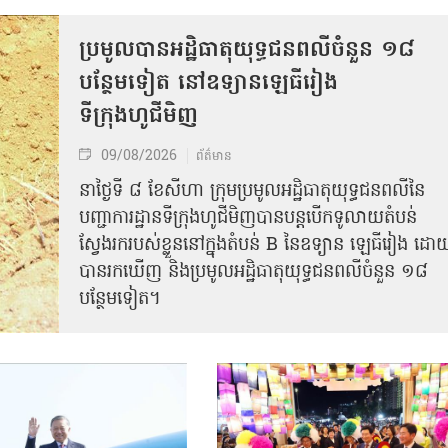
ប្រមូលបានអដ្ឋិធាតុយុទ្ធជនពលីចំនួន ១៨
បន្ថែមទៀត នៅឧទ្យានឡេធីរៀង
ទីក្រុងហូជីមិញ
09/08/2026
ព័ត៌មាន
នាថ្ងៃទី ៨ ខែសីហា ក្រុមប្រមូលអដ្ឋិធាតុយុទ្ធជនពលីនៃ
បញ្ជាការដ្ឋានទីក្រុងហូជីមិញបានបន្តបើកទូលាយតំបន់
ស្វែងរករបស់ខ្លួននៅក្នុងតំបន់ B នៃឧទ្យាន ឡេធីរៀង ដោ
បានរកឃើញ និងប្រមូលអដ្ឋិធាតុយុទ្ធជនពលីចំនួន ១៨
បន្ថែមទៀត។