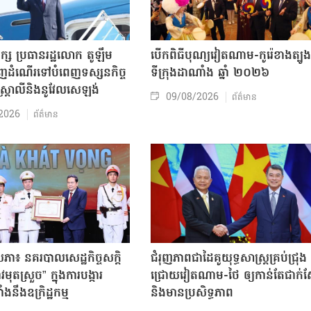
ក្ស ប្រធានរដ្ឋលោក តូឡឹម
បើកពិធីបុណ្យវៀតណាម-កូរ៉េខាងត្បូង
ញដំណើរទៅបំពេញទស្សនកិច្ច
ទីក្រុងដាណាំង ឆ្នាំ ២០២៦
អូស្ត្រាលីនិងនូវែលសេឡង់
09/08/2026
ព័ត៌មាន
2026
ព័ត៌មាន
សភា៖ នគរបាលសេដ្ឋកិច្ចសក្តិ
ជំរុញភាពជាដៃគូយុទ្ធសាស្ត្រគ្រប់ជ្រុង
ុតស្រួច” ក្នុងការបង្ការ
ជ្រោយវៀតណាម-ថៃ ឲ្យកាន់តែជាក់ស្
ាំងនឹងឧក្រិដ្ឋកម្ម
និងមានប្រសិទ្ធភាព