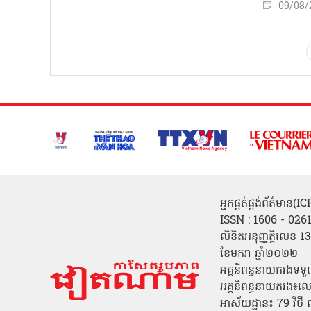
09/08/
អ្នកផ្គត់ផ្គង់ព័ត៌មាន
ISSN : 1606 - 026
លិខិតអនុញ្ញត្តិលេខ
ខែមករា ឆ្នាំ២០២២
អគ្គនិពន្ធនាយករងទទួ
អគ្គនិពន្ធនាយករង៖ល
អាស័យដ្ឋាន៖ 79 វិថ