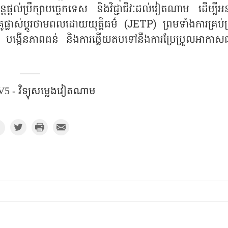
តល់ប្រឹក្សាបច្ចេកទេស និងវិជ្ជាជីវៈដល់វៀតណាម ដើម្បីអនុវ
្លាស់ប្តូរថាមពលដោយយុត្តិធម៌ (JETP) ព្រមទាំងការគ្រប់គ
ព បង្កើនភាពធន់ និងការឆ្លើយតបទៅនឹងការប្រែប្រួលអាកាសធ
5 - វិទ្យុសម្លេងវៀតណាម