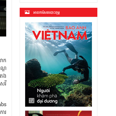
អាន​កាសែត​បោះពុម្ភ
ីលោក
ណ្ឌ
ៃតង
េរី
abs
ការ