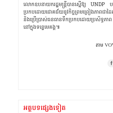
លោកឧបនាយករដ្ឋមន្ត្រីបានស្នើឱ្យ UNDP បន្តផ្
ប្រកបដោយជោគជ័យនូវកិច្ចព្រមព្រៀងភាពជាដៃគូផ
និងប្រើប្រាស់ធនធានទឹកប្រកបដោយប្រសិទ្ធភា
នៅក្នុងទន្លេមេគង្គ៕
តាម​ VOV
អត្ថបទផ្សេងទៀត