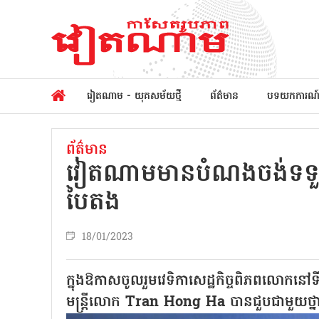
វៀតណាម - យុគសម័យថ្មី
ព័ត៌មាន
បទយកការណ
ព័ត៌មាន
វៀតណាមមានបំណងចង់ទទួលប
បៃតង
18/01/2023
ក្នុងឱកាសចូលរួមវេទិកាសេដ្ឋកិច្ចពិភពលោកនៅ
មន្ត្រីលោក Tran Hong Ha បានជួបជាមួយថ្នា