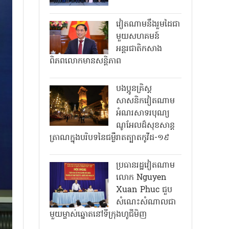
វៀតណាមនឹងរួមដៃជា
មួយសហគមន៍
អន្តរជាតិកសាង
ពិភពលោកមានសន្តិភាព
បងប្អូនគ្រិស្ត
សាសនិកវៀតណាម
អំណរសាទរបុណ្យ
ណូអែលដ៏សុខសាន្ត
ត្រាណក្នុងបរិបទនៃជម្ងឺរាតត្បាតកូវីដ-១៩
ប្រធានរដ្ឋវៀតណាម
លោក Nguyen
Xuan Phuc ជួប
សំណេះសំណាលជា
មួយម្ចាស់ឆ្នោតនៅទីក្រុងហូជីមិញ