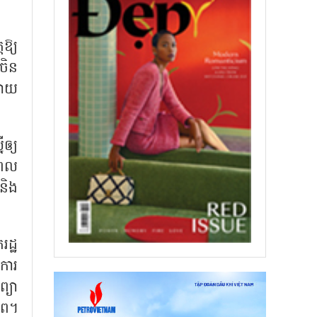
ឱ្យ
ចិន
បាយ
ឲ្យ
មពល
 និង
ដ្ឋ
ការ
្យា
ភាព។