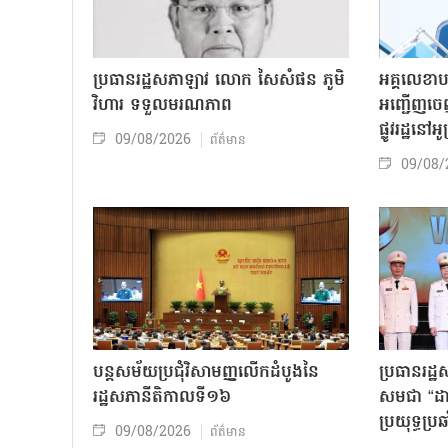
ប្រធានរដ្ឋសភាឡាវ លោក សៃសំផន ភូមិ
អគ្គលេខាប
វិហារ ទទួលមរណភាព
អញ្ជើញចេ
ផ្លូវរដ្ឋនៅ
09/08/2026
ព័ត៌មាន
09/08/
បន្តសម័យប្រជុំវិសាមញ្ញលើកដំបូងនៃ
ប្រធានរដ្ឋ
រដ្ឋសភានីតិកាលទី១៦
សមជា “ដាវម
ប្រយុទ្ធប្រឆ
09/08/2026
ព័ត៌មាន