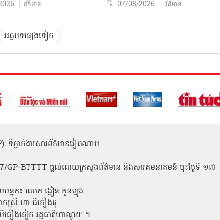
2026
07/08/2026
ព័ត៌មាន
ព័ត៌មាន
អត្ថបទផ្សេងទៀត
(ICP): ទីភ្នាក់ងារសារព័ត៌មានវៀតណាម
1
 137/GP-BTTTT ផ្តល់ដោយក្រសួងព័ត៌មាន និងសារគមនាគមន៍ ចុះថ្ងៃទី ១៧
លបន្ទុក៖ លោក ង្វៀន តួនឡុង
ោកស្រី ហា ធីតឿងធូ
ី លីធឿងគៀត រដ្ឋធានីហាណូយ ។