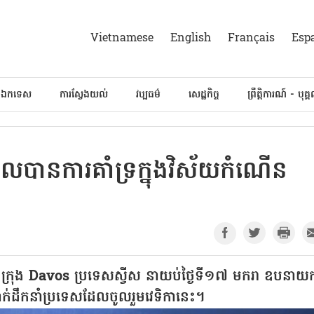
Vietnamese
English
Français
Esp
៍ឯកទេស
ការស្វែងយល់
វប្បធម៌
សេដ្ឋកិច្ច
ព្រឹត្តិការណ៍ - បុគ្
ានការគាំទ្រក្នុងវិស័យកំណើន
ទីក្រុង Davos ប្រទេសស្វីស នាយប់ថ្ងៃទី១៧ មករា ឧបនាយករ
ក់ដឹកនាំប្រទេសដែលចូលរួមវេទិកានេះ។