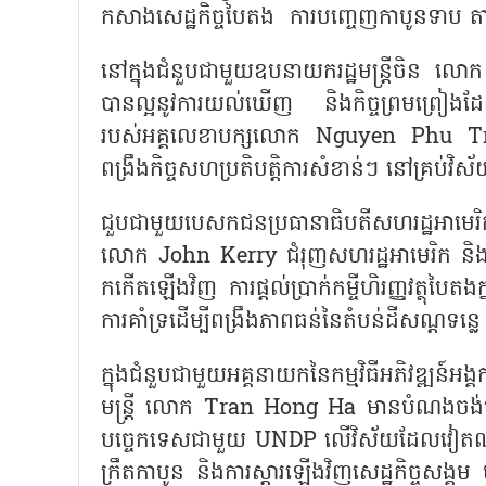
កសាងសេដ្ឋកិច្ចបៃតង ការបញ្ចេញកាបូនទាប តា
នៅក្នុងជំនួបជាមួយឧបនាយករដ្ឋមន្ត្រីចិន លោ
បានល្អនូវការយល់ឃើញ និងកិច្ចព្រមព្រៀងដែលស
របស់អគ្គលេខាបក្សលោក Nguyen Phu Trong 
ពង្រឹងកិច្ចសហប្រតិបត្តិការសំខាន់ៗ នៅគ្រប់វិស
ជួបជាមួយបេសកជនប្រធានាធិបតីសហរដ្ឋអាមេ
លោក John Kerry ជំរុញសហរដ្ឋអាមេរិក និងដៃគូ
កកើតឡើងវិញ ការផ្តល់ប្រាក់កម្ចីហិរញ្ញវត្ថុបៃត
ការគាំទ្រដើម្បីពង្រឹងភាពធន់នៃតំបន់ដីសណ្តទន
ក្នុងជំនួបជាមួយអគ្គនាយកនៃកម្មវិធីអភិវឌ្
មន្ត្រី លោក Tran Hong Ha មានបំណងចង់បន
បច្ចេកទេសជាមួយ UNDP លើវិស័យដែលវៀតណាមចាប់
ក្រឹតកាបូន និងការស្តារឡើងវិញសេដ្ឋកិច្ចសង្គម 