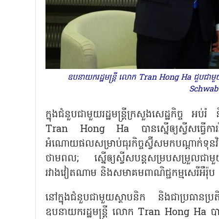
ឧបនាយករដ្ឋមន្ត្រី លោក Tran Hong Ha ជួបជាមួ
Schwab។
ក្នុងជំនួបជាមួយរដ្ឋមន្ត្រីក្រសួងសេដ្ឋកិច្ច 
Tran Hong Ha បានស្នើឲ្យស្វីសធ្វើការវិ
អំណោយផលសម្រាប់ធុរកិច្ចស្វ៊ីសមកបណ្តាក់
ថាមពល; ស្នើឲ្យស្វីសបន្តសម្របសម្រួលជាមួយវ
រវាងវៀតណាម និងសមាគមពាណិជ្ជកម្មសេរីអឺរ៉ុ
នៅក្នុងជំនួបជាមួយស្ថាបនិក និងជាប្រធាន
ឧបនាយករដ្ឋមន្ត្រី លោក Tran Hong Ha បានស