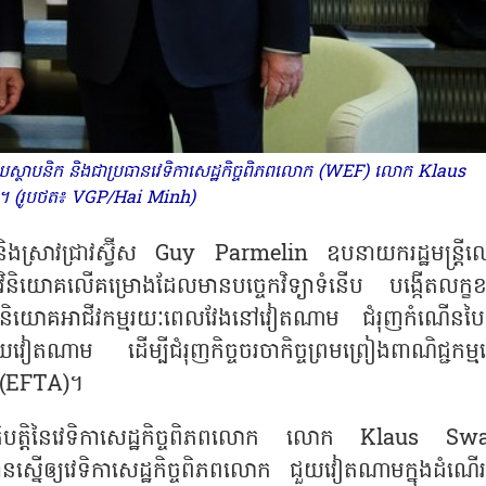
យស្ថាបនិក និងជាប្រធានវេទិកាសេដ្ឋកិច្ចពិភពលោក (WEF) លោក Klaus
 (រូបថត៖ VGP/Hai Minh)
អប់រំ និងស្រាវជ្រាវស្វ៊ីស Guy Parmelin ឧបនាយករដ្ឋមន្ត្រ
និយោគលើគម្រោងដែលមានបច្ចេកវិទ្យាទំនើប បង្កើតលក្ខខ
ទុនវិនិយោគអាជីវកម្មរយៈពេលវែងនៅវៀតណាម ជំរុញកំណើនប
ៀតណាម ដើម្បីជំរុញកិច្ចចរចាកិច្ចព្រមព្រៀងពាណិជ្ជកម្មស
ប (EFTA)។
ប្រតិបត្តិនៃវេទិកាសេដ្ឋកិច្ចពិភពលោក លោក Klaus Sw
្នើឲ្យវេទិកាសេដ្ឋកិច្ចពិភពលោក ជួយវៀតណាមក្នុងដំណើរ