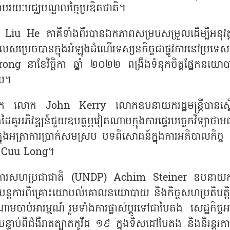
មរយៈមជ្ឈមណ្ឌលច្នៃប្រឌិតជាតិ។
ក Liu He ភាគីទាំងពីរបានឯកភាពសម្របសម្រួលដើម្បីអនុវត្ត
ម្រេចបានក្នុងអំឡុងដំណើរទស្សនកិច្ចជាផ្លូវការនៅប្រទេស
នាខែវិច្ឆិកា ឆ្នាំ ២០២២ ពង្រឹងទំនុកចិត្តផ្នែកនយោ
័យ។
រិក លោក John Kerry លោកឧបនាយករដ្ឋមន្ត្រីបានស្នើ
អភិវឌ្ឍន៍ជួយឧបត្ថម្ភវៀតណាមក្នុងការផ្ទេរបច្ចេកវិទ្យាថា
ងក្នុងអត្រាការប្រាក់សមស្រប បទពិសោធន៍ក្នុងការអភិបាលកិច្ច
្លេ Cuu Long។
ឍន៍អង្គការសហប្រជាជាតិ (UNDP) Achim Steiner ឧបនាយករ
្តការពិគ្រោះយោបល់គោលនយោបាយ និងកិច្ចសហប្រតិបត្តិ
អារម្មណ៍ រួមទាំងការផ្លាស់ប្តូរទៅជាបៃតង សេដ្ឋកិច្ចអព
បន្ទាប់ពីជំងឺរាតត្បាតកូវីដ ១៩ ក្នុងទិសដៅបៃតង និងនិរន្តរ