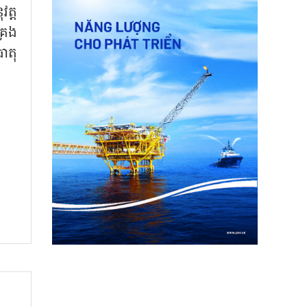
ត្ត
្រង
ាតុ