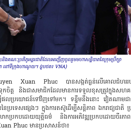
ៈប្រតិភូអន្តរជាតិដែលអញ្ជើញចូលរួមមហាសន្និបាតនៃក្រុមប្រឹក្សា
ោក នៅទីក្រុងហាណូយ។
(រូបថត៖ VNA)
guyen Xuan Phuc បានសង្កត់ធ្ងន់លើគោលជំហររ
ុកចិត្ត និងជាសមាជិកដែលមានការទទួលខុសត្រូវក្នុងសហគ
្បីផលប្រយោជន៍ទៅវិញទៅមក។ ទន្ទឹមនឹងនោះ វៀតណាមជានិ
ននៃប្រទេសផ្សេងៗ ក្នុងការតស៊ូដើម្បីសន្តិភាព ឯករាជ្យជាតិ ប
ោកប្រកបដោយយុត្តិធម៌ និងការអភិវឌ្ឍប្រកបដោយចីរភាព
 Xuan Phuc មានប្រសាសន៍ថា៖