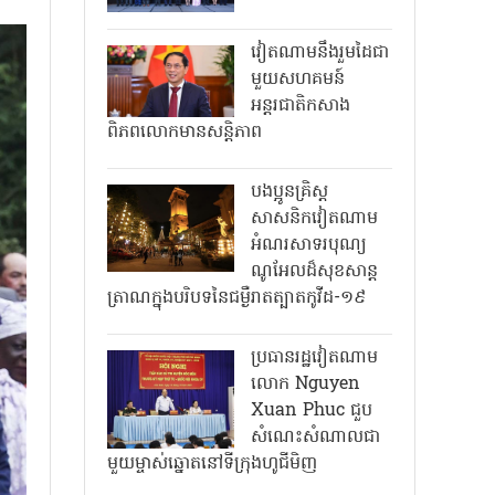
វៀតណាមនឹងរួមដៃជា
មួយសហគមន៍
អន្តរជាតិកសាង
ពិភពលោកមានសន្តិភាព
បងប្អូនគ្រិស្ត
សាសនិកវៀតណាម
អំណរសាទរបុណ្យ
ណូអែលដ៏សុខសាន្ត
ត្រាណក្នុងបរិបទនៃជម្ងឺរាតត្បាតកូវីដ-១៩
ប្រធានរដ្ឋវៀតណាម
លោក Nguyen
Xuan Phuc ជួប
សំណេះសំណាលជា
មួយម្ចាស់ឆ្នោតនៅទីក្រុងហូជីមិញ