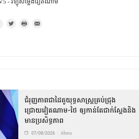
5 - វិទ្យុសម្លេងវៀតណាម
ជំរុញភាពជាដៃគូយុទ្ធសាស្ត្រគ្រប់ជ្រុង
ជ្រោយវៀតណាម-ថៃ ឲ្យកាន់តែជាក់ស្ដែងនិង
មានប្រសិទ្ធភាព
07/08/2026
ព័ត៌មាន