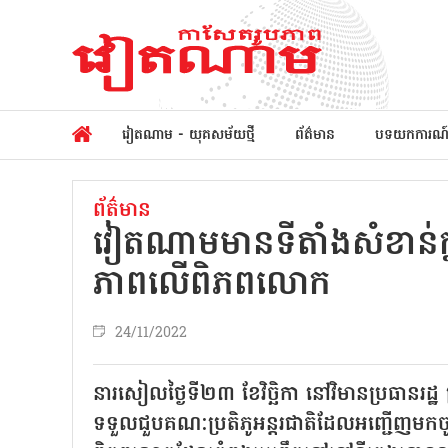
វៀតណាម - យុគសម័យថ្មី
ព័ត៌មាន
បទយកការណ
ព័ត៌មាន
វៀតណាមមានទីតាំងសំខាន់ក្ន
ភាពលើពិភពលោក
24/11/2022
នារសៀលថ្ងៃទី២៣ ខែវិច្ឆិកា នៅវិមានប្រធា
ទទួលជួបគណៈប្រតិភូអន្តរជាតិដែលអញ្ជើញមកចូល