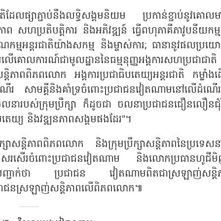
ិដែលផ្សាភ្ជាប់នឹងលទ្ធិសង្គមនិយម ប្រកាន់ខ្ជាប់នូវគោលមា
តភាព សហប្រតិបត្តិការ និងអភិវឌ្ឍន៍ ធ្វើពហុភាគីភាវូបនីយកម្
រណកម្មអន្តរជាតិយ៉ាងសកម្ម និងម្ចាស់ការ; ធានានូវផលប្រយោ
រលើគោលការណ៍ជាមូលដ្ឋាននៃធម្មនុញ្ញអង្គការសហប្រជាជាតិ 
សាសន្តិភាពពិភពលោក អង្គការប្រជាធិបតេយ្យអន្តរជាតិ កម្លាំងដើ
ណើរ សាមគ្គីនិងគាំទ្រចំពោះប្រជាជនវៀតណាមនៅលើដំណើរថ្
លនារបស់ក្រុមប្រឹក្សា ក៏ដូចជា ចលនាប្រជាជនជឿនលឿនជុំ
ិបតេយ្យ និងវឌ្ឍនភាពសង្គមផងដែរ”។
ឹក្សាសន្តិភាពពិភពលោក និងក្រុមប្រឹក្សាសន្តិភាពនៃប្រទេសន
រកោតសរសើរចំពោះប្រជាជនវៀតណាម និងលោកប្រធានហូជីម
ទេសបានបញ្ជាក់ថា ប្រជាជន វៀតណាមពិតជាស្រឡាញ់សន្តិ
្រជាជនស្រឡាញ់សន្តិភាពលើពិភពលោក៕