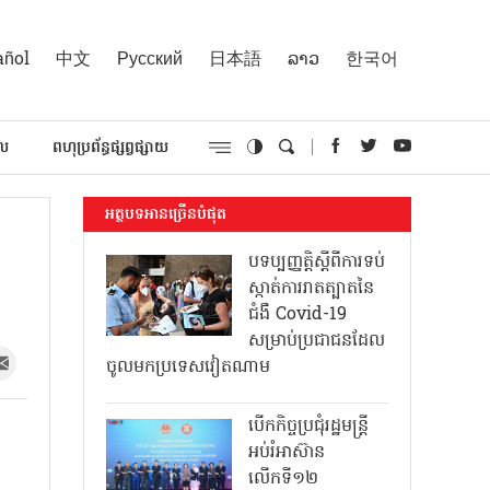
añol
中文
Русский
日本語
ລາວ
한국어
គល
ពហុប្រព័ន្ធផ្សព្វផ្សាយ
អត្ថបទអានច្រើនបំផុត
បទប្បញ្ញត្តិស្តីពីការទប់
ស្កាត់ការរាតត្បាតនៃ
ជំងឺ Covid-19
សម្រាប់ប្រជាជនដែល
ចូលមកប្រទេសវៀតណាម
បើកកិច្ចប្រជុំរដ្ឋមន្ត្រី
អប់រំអាស៊ាន
លើកទី១២