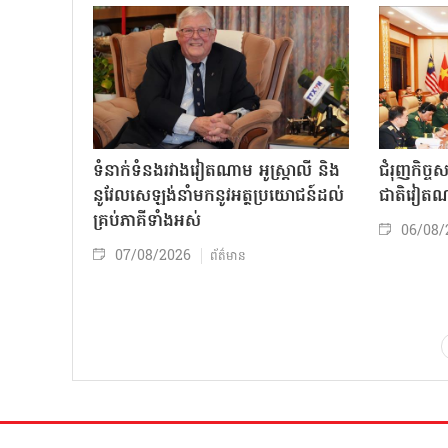
ទំនាក់ទំនងរវាងវៀតណាម អូស្ត្រាលី និង
ជំរុញកិច្ច
នូវែលសេឡង់នាំមកនូវអត្ថប្រយោជន៍ដល់
ជាតិវៀតណ
គ្រប់ភាគីទាំងអស់
06/08/
07/08/2026
ព័ត៌មាន