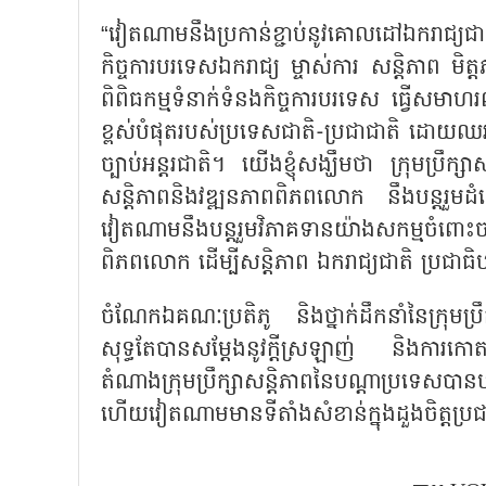
“វៀតណាមនឹងប្រកាន់ខ្ជាប់នូវគោលដៅឯករាជ្យជាត
កិច្ចការបរទេសឯករាជ្យ ម្ចាស់ការ សន្តិភាព មិត្
ពិពិធកម្មទំនាក់ទំនងកិច្ចការបរទេស ធ្វើសមាហ
ខ្ពស់បំផុតរបស់ប្រទេសជាតិ-ប្រជាជាតិ ដោយឈ
ច្បាប់អន្តរជាតិ។ យើងខ្ញុំសង្ឃឹមថា ក្រុមប្រឹក្
សន្តិភាពនិងវឌ្ឍនភាពពិភពលោក នឹងបន្តរួមដំ
វៀតណាមនឹងបន្តរួមវិភាគទានយ៉ាងសកម្មចំពោះច
ពិភពលោក ដើម្បីសន្តិភាព ឯករាជ្យជាតិ ប្រជាធ
ចំណែកឯគណៈប្រតិភូ និងថ្នាក់ដឹកនាំនៃក្រុមប្រ
សុទ្ធតែបានសម្តែងនូវក្តីស្រឡាញ់ និងកា
តំណាងក្រុមប្រឹក្សាសន្តិភាពនៃបណ្ដាប្រ
ហើយវៀតណាមមានទីតាំងសំខាន់ក្នុងដួងចិត្តប