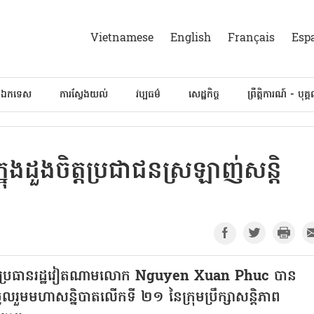
Vietnamese
English
Français
Esp
៍ឯកទេស
ការស្វែងយល់
វប្បធម៌
សេដ្ឋកិច្ច
ព្រឹត្តិការណ៍ - បុគ្
ុងដួងចិត្តប្រជាជនស្រឡាញ់សន្តិ
នរដ្ឋ ប្រធានរដ្ឋវៀតណាមលោក Nguyen Xuan Phuc បាន
រួមមហាសន្និបាតលើកទី ២១ នៃក្រុមប្រឹក្សាសន្តិភាព