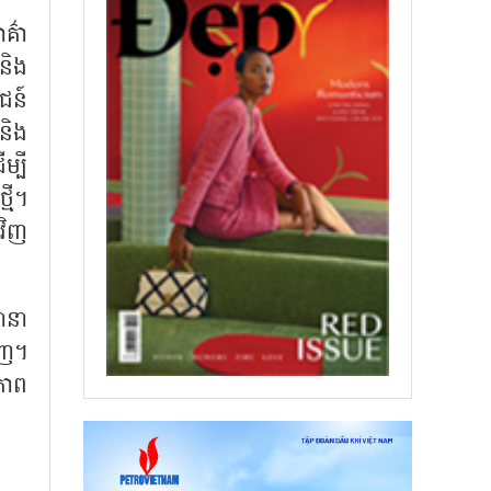
គ៌ា
មនិង
ជន៍
និង
ម្បី
មី។
វិញ
ានា
ិញ។
ភាព