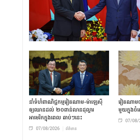
នាំទំហំពាណិជ្ជកម្មវៀតណាម-ម៉ាឡេស៊ី
វៀតណាមចា
ឲ្យឈានដល់ ២០ពាន់លានដុល្លារ
មួយក្នុង
អាមេរិកក្នុងពេល ឆាប់ៗនេះ
07/08/
07/08/2026
ព័ត៌មាន