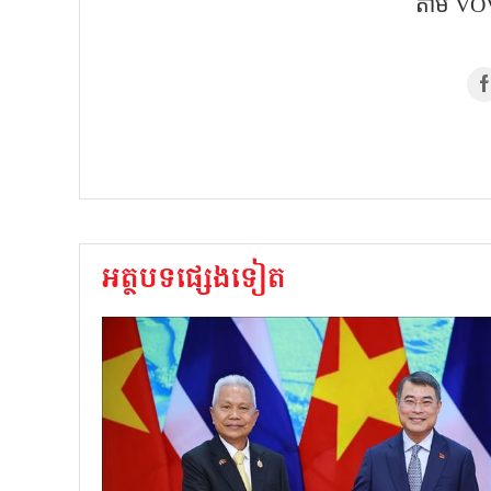
តាម​ VOV
អត្ថបទផ្សេងទៀត