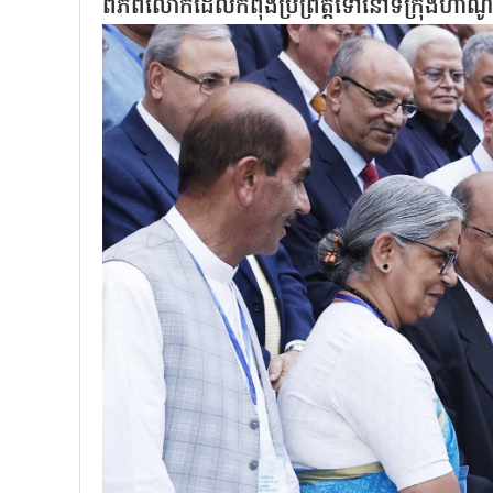
ពិភពលោកដែលកំពុងប្រព្រឹត្តទៅនៅទីក្រុងហា