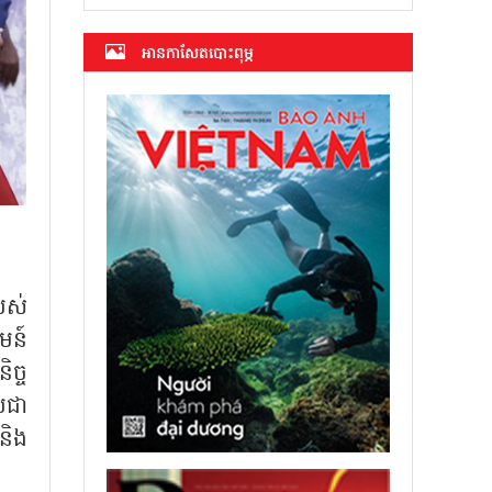
អាន​កាសែត​បោះពុម្ភ
បស់
មន៍
ច្ច
្រជា
និង