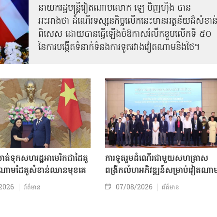
នាយករដ្ឋមន្ត្រីវៀតណាមលោក ឡេ មិញហ៊ឹង បាន
អះអាងថា ដំណើរទស្សនកិច្ចលើកនេះមានអត្ថន័យដ៏សំខាន
ពិសេស ដោយបានធ្វើឡើងចំឱកាសរំលឹកខួបលើកទី ៥០
នៃការបង្កើតទំនាក់ទំនងការទូតរវាងវៀតណាមនិងថៃ។
ត់ទុកសហរដ្ឋអាមេរិកជាដៃគូ
ការទូតរួមដំណើរជាមួយសហគ្រាស
ចំណោមដៃគូសំខាន់ឈានមុខគេ
ពង្រីកលំហអភិវឌ្ឍន៍សម្រាប់វៀតណា
2026
07/08/2026
ព័ត៌មាន
ព័ត៌មាន