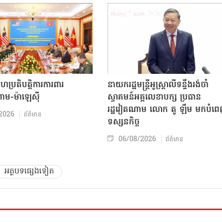
សហប្រតិបត្តិការការពារ
នាយករដ្ឋមន្ត្រីអូស្ត្រាលីទន្ទឹងរង់ចាំ
ាម-ម៉ាឡេស៊ី
ស្វាគមន៍អគ្គលេខាបក្ស ប្រធាន
រដ្ឋវៀតណាម លោក តូ ឡឹម មកបំព
2026
ព័ត៌មាន
ទស្សនកិច្ច
06/08/2026
ព័ត៌មាន
អត្ថបទផ្សេងទៀត