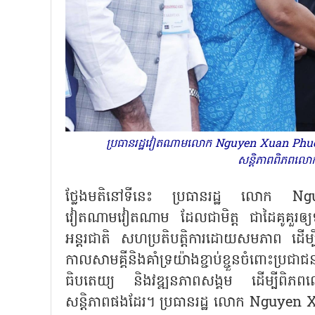
ប្រធានរដ្ឋវៀតណាមលោក Nguyen Xuan Phucនិងគណ
សន្តិភាពពិភពល
ថ្លែងមតិនៅទីនេះ ប្រធានរដ្ឋ លោក N
វៀតណាមវៀតណាម ដែលជាមិត្ត ជាដៃគូគួរឲ្យទ
អន្តរជាតិ សហប្រតិបត្តិការដោយសមភាព ដើម
កាលសាមគ្គីនិងគាំទ្រយ៉ាងខ្ជាប់ខ្ជួនចំពោះប្រជាជ
ធិបតេយ្យ និងវឌ្ឍនភាពសង្គម ដើម្បីពិភពល
សន្តិភាពផងដែរ។ ប្រធានរដ្ឋ លោក Nguyen