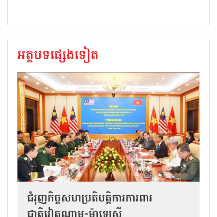
អត្ថបទផ្សេងទៀត
ជំរុញកិច្ចសហប្រតិបត្តិការការពារ
ជាតិវៀតណាម-ម៉ាឡេស៊ី