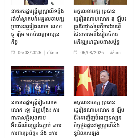
នាយករដ្ឋមន្ត្រីអូស្ត្រាលីទន្ទឹង
អគ្គលេខាបក្ស ប្រធាន
រង់ចាំស្វាគមន៍អគ្គលេខាបក្ស
រដ្ឋវៀតណាមលោក តូ ឡឹម៖
ប្រធានរដ្ឋវៀតណាម លោក
ត្រូវតែផ្លាស់ប្ដូរថ្មីការងារធ្វើ
តូ ឡឹម មកបំពេញទស្សន
ផែនការមេនិងរៀបចំការ
កិច្ច
អភិវឌ្ឍហេដ្ឋារចនាសម្ព័ន្ធ
06/08/2026
06/08/2026
ព័ត៌មាន
ព័ត៌មាន
នាយករដ្ឋមន្ត្រីវៀតណាម
អគ្គលេខាបក្ស ប្រធាន
លោក ឡេ មិញហ៊ឹង៖ ការ
រដ្ឋវៀតណាមលោក តូ ឡឹម
ធានាសន្តិសុខតាម
នឹងអញ្ជើញបំពេញទស្សន
អ៊ីនធឺណិតត្រូវតែភ្ជាប់ «ការ
កិច្ចផ្លូវរដ្ឋនៅអូស្ត្រាលីនិង
ការពារប្រព័ន្ធ» និង «ការ
នូវែលសេឡង់