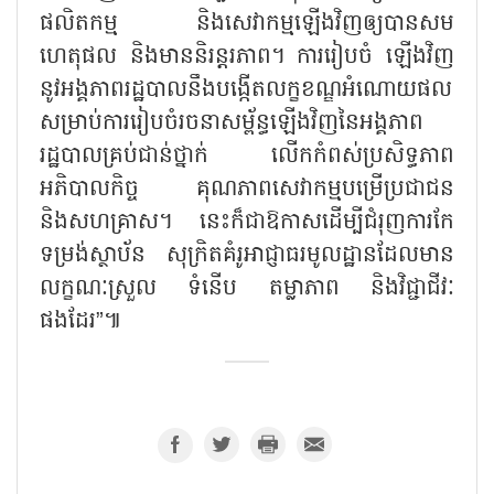
ផលិតកម្ម និងសេវាកម្មឡើងវិញឲ្យបានសម
ហេតុផល និងមាននិរន្តរភាព។ ការរៀបចំ ឡើងវិញ
នូវអង្គភាពរដ្ឋបាលនឹងបង្កើតលក្ខខណ្ឌអំណោយផល
សម្រាប់ការរៀបចំរចនាសម្ព័ន្ធឡើងវិញនៃអង្គភាព
រដ្ឋបាលគ្រប់ជាន់ថ្នាក់ លើកកំពស់ប្រសិទ្ធភាព
អភិបាលកិច្ច គុណភាពសេវាកម្មបម្រើប្រជាជន
និងសហគ្រាស។ នេះក៏ជាឱកាសដើម្បីជំរុញការកែ
ទម្រង់ស្ថាប័ន សុក្រិតគំរូអាជ្ញាធរមូលដ្ឋានដែលមាន
លក្ខណៈស្រួល ទំនើប តម្លាភាព និងវិជ្ជាជីវៈ
ផងដែរ”៕