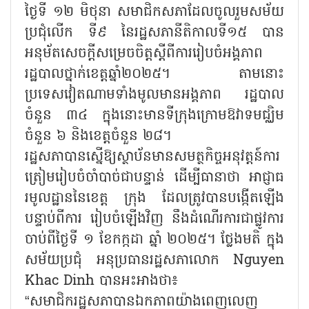
ថ្ងៃទី ១២ មិថុនា សមាជិកសភាដែលចូលរួមសម័យ
ប្រជុំលើក ទី៩ នៃរដ្ឋសភានីតិកាលទី១៥ បាន
អនុម័តសេចក្តីសម្រេចចិត្តស្តីពីការរៀបចំអង្គភាព
រដ្ឋបាលថ្នាក់ខេត្តឆ្នាំ២០២៥។ តាមនោះ
ប្រទេសវៀតណាមទាំងមូលមានអង្គភាព រដ្ឋបាល
ចំនួន ៣៤ ក្នុងនោះមានទីក្រុងក្រោមឱវាទមជ្ឈិម
ចំនួន ៦ និងខេត្តចំនួន ២៨។
រដ្ឋសភាបានស្នើឱ្យស្ថាប័នមានសមត្ថកិច្ចអនុវត្តន៍ការ
ត្រៀមរៀបចំចាំបាច់ជាបន្ទាន់ ដើម្បីធានាថា អាជ្ញាធ
រមូលដ្ឋាននៃខេត្ត ក្រុង ដែលត្រូវបានបង្កើតឡើង
បន្ទាប់ពីការ រៀបចំឡើងវិញ នឹងដំណើរការជាផ្លូវការ
ចាប់ពីថ្ងៃទី ១ ខែកក្កដា ឆ្នាំ ២០២៥។ ថ្លែងមតិ ក្នុង
សម័យប្រជុំ អនុប្រធានរដ្ឋសភាលោក Nguyen
Khac Dinh បានអះអាងថា៖
“សមាជិករដ្ឋសភាបានឯកភាពយ៉ាងពេញលេញ