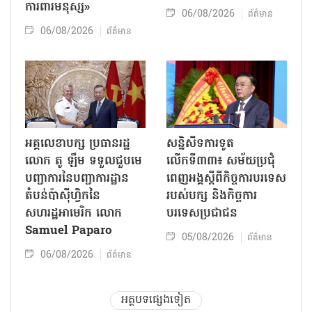
ការពារមនុស្ស»
06/08/2026
ព័ត៌មាន
06/08/2026
ព័ត៌មាន
អគ្គលេខាបក្ស ប្រធានរដ្ឋ
សន្និសីទការទូត
លោក តូ ឡឹម ទទួលជួបមេ
លើកទី៣៣៖ សម័យប្រជុំ
បញ្ជាការនៃបញ្ជាការដ្ឋាន
ពេញអង្គស្តីពីកិច្ច​ការបរទេស
តំបន់ប៉ាស៊ីហ្វិកនៃ
របស់​បក្ស និងកិច្ច​ការ
សហរដ្ឋអាមេរិក លោក
បរទេសប្រជាជន
Samuel Paparo
05/08/2026
ព័ត៌មាន
06/08/2026
ព័ត៌មាន
អត្ថបទផ្សេងទៀត