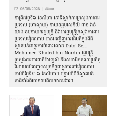
06/08/2026
ព័ត៌មាន
នា​ព្រឹកថ្ងៃទី៦ ខែសីហា នៅទីស្នាក់ការក្រសួងការពារ
ប្រទេស (ហាណូយ) នាយឧត្តមសេនីយ៍ ផាន់ វ៉ាន់
យ៉ាង ឧបនាយករដ្ឋមន្ត្រី និងជារដ្ឋមន្ត្រីក្រសួងការពារ
ប្រទេសវៀតណាម បានអញ្ជើញជាអធិបតីក្នុងពិធី
ស្វាគមន៍ជាផ្លូវការ​ចំពោះលោក Dato' Seri
Mohamed Khaled bin Nordin រដ្ឋមន្ត្រី
ក្រសួងការពារជាតិម៉ាឡេស៊ី និងសមាជិកគណៈប្រតិភូ
ដែលមកបំពេញទស្សនកិច្ចជាផ្លូវការនៅវៀតណាម
ចាប់ពីថ្ងៃទី៥-៦ ខែសីហា។ បន្ទាប់ពីពិធីស្វាគមន៍
ភាគីទាំងពីរបានជួបពិភាក្សាការងារ​។