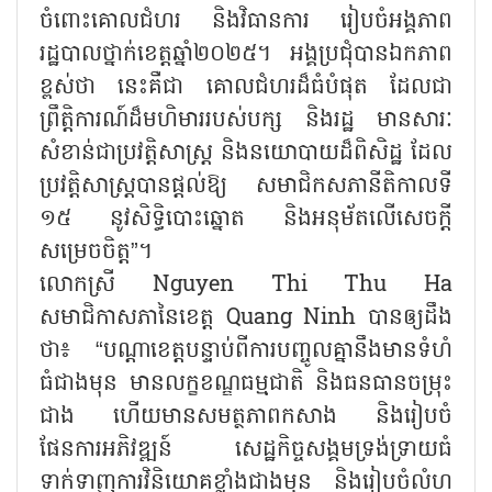
ចំពោះគោលជំហរ និងវិធានការ រៀបចំអង្គភាព
រដ្ឋបាលថ្នាក់ខេត្តឆ្នាំ២០២៥។ អង្គប្រជុំបានឯកភាព
ខ្ពស់ថា នេះគឺជា គោលជំហរដ៏ធំបំផុត ដែលជា
ព្រឹត្តិការណ៍ដ៏មហិមាររបស់បក្ស និងរដ្ឋ មានសារៈ
សំខាន់ជាប្រវត្តិសាស្ត្រ និងនយោបាយដ៏ពិសិដ្ឋ ដែល
ប្រវត្តិសាស្ត្របានផ្តល់ឱ្យ សមាជិកសភានីតិកាលទី
១៥ នូវសិទ្ធិបោះឆ្នោត និងអនុម័តលើសេចក្តី
សម្រេចចិត្ត”។
លោកស្រី Nguyen Thi Thu Ha
សមាជិកាសភានៃខេត្ត Quang Ninh បានឲ្យដឹង
ថា៖ “បណ្ដាខេត្តបន្ទាប់ពីការបញ្ចូលគ្នានឹងមានទំហំ
ធំជាងមុន មានលក្ខខណ្ឌធម្មជាតិ និងធនធានចម្រុះ
ជាង ហើយមានសមត្ថភាពកសាង និងរៀបចំ
ផែនការអភិវឌ្ឍន៍ សេដ្ឋកិច្ចសង្គមទ្រង់ទ្រាយធំ
ទាក់ទាញការវិនិយោគខ្លាំងជាងមុន និងរៀបចំលំហ