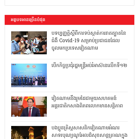
អត្ថបទអានច្រើនបំផុត
បទប្បញ្ញត្តិស្តីពីការទប់ស្កាត់ការរាតត្បាតនៃ
ជំងឺ Covid-19 សម្រាប់ប្រជាជនដែល
ចូលមកប្រទេសវៀតណាម
បើកកិច្ចប្រជុំរដ្ឋមន្ត្រីអប់រំអាស៊ានលើកទី១២
វៀតណាមនឹងរួមដៃជាមួយសហគមន៍
អន្តរជាតិកសាងពិភពលោកមានសន្តិភាព
បងប្អូនគ្រិស្តសាសនិកវៀតណាមអំណរ
សាទរបុណ្យណូអែលដ៏សុខសាន្តត្រាណក្នុង