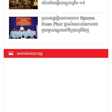
បរិបទនៃជម្ងឺរាតត្បាតកូវីដ-១៩
ប្រធានរដ្ឋវៀតណាមលោក Nguyen
Xuan Phuc ជួបសំណេះសំណាលជា
មួយម្ចាស់ឆ្នោតនៅទីក្រុងហូជីមិញ
អាន​កាសែត​បោះពុម្ភ