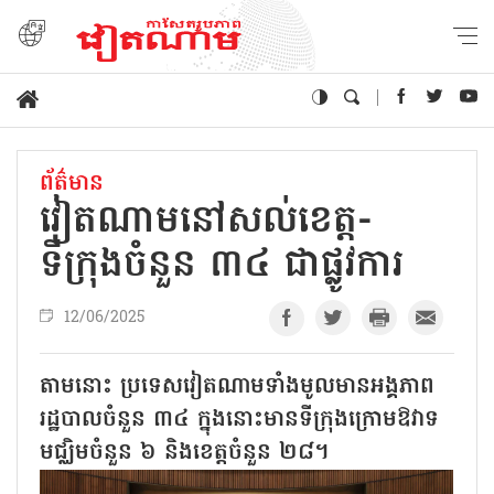
ព័ត៌មាន
វៀតណាមនៅសល់ខេត្ត-
ទីក្រុងចំនួន ៣៤ ជាផ្លូវការ
12/06/2025
តាមនោះ ប្រទេសវៀតណាមទាំងមូលមានអង្គភាព
រដ្ឋបាលចំនួន ៣៤ ក្នុងនោះមានទីក្រុងក្រោមឱវាទ
មជ្ឈិមចំនួន ៦ និងខេត្តចំនួន ២៨។