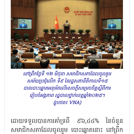
នៅព្រឹកថ្ងៃទី ១២ មិថុនា សមាជិកសភាដែលចូលរួម
សម័យប្រជុំលើក ទី៩ នៃរដ្ឋសភានីតិកាលទី១៥
បានបោះឆ្នោតអនុម័តលើសេចក្តីសម្រេចចិត្តស្តីពីការ
រៀបចំអង្គភាព រដ្ឋបាលថ្នាក់ខេត្តឆ្នាំ២០២៥។
(រូបថត៖ VNA)
ដោយទទួលបានការគាំទ្រពី ៩៦,៤៤% នៃចំនួន
សមាជិកសភាដែលចូលរួម បោះឆ្នោតនោះ នៅព្រឹក