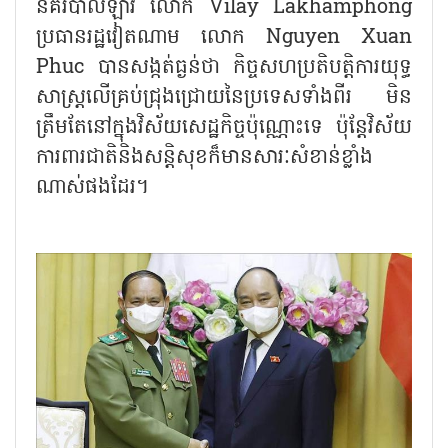
នគរបាលឡាវ លោក Vilay Lakhamphong
ប្រធានរដ្ឋវៀតណាម លោក Nguyen Xuan
Phuc បានសង្កត់ធ្ងន់ថា កិច្ចសហប្រតិបត្តិការយុទ្ធ
សាស្ត្រលើគ្រប់ជ្រុងជ្រោយនៃប្រទេសទាំងពីរ មិន
ត្រឹមតែនៅក្នុងវិស័យសេដ្ឋកិច្ចប៉ុណ្ណោះទេ ប៉ុន្តែវិស័យ
ការពារជាតិនិងសន្តិសុខក៏មានសារៈសំខាន់ខ្លាំង
ណាស់ផងដែរ។