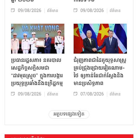
ឆ្នាំ ២០២៦
កាលទី១៦
09/08/2026
09/08/2026
ព័ត៌មាន
ព័ត៌មាន
ប្រធានរដ្ឋសភា៖ នគរបាល
ជំរុញភាពជាដៃគូយុទ្ធសាស្ត្រ
សេដ្ឋកិច្ចសក្តិសមជា
គ្រប់ជ្រុងជ្រោយវៀតណាម-
“ដាវមុតស្រួច” ក្នុងការបង្ការ
ថៃ ឲ្យកាន់តែជាក់ស្ដែងនិង
ប្រយុទ្ធប្រឆាំងនឹងឧក្រិដ្ឋកម្ម
មានប្រសិទ្ធភាព
09/08/2026
07/08/2026
ព័ត៌មាន
ព័ត៌មាន
អត្ថបទផ្សេងទៀត