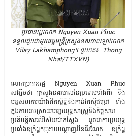
ប្រធានរដ្ឋលោក Nguyen Xuan Phuc
ទទួលជួបជាមួយរដ្ឋមន្ត្រីក្រសួងនគរបាលឡាវលោក
Vilay Lakhamphong។ (រូបថត៖ Thong
Nhat/TTXVN)
លោកប្រធានរដ្ឋ Nguyen Xuan Phuc
សង្ឃឹមថា ក្រសួងនគរបាលនៃប្រទេសទាំងពីរ នឹង
បន្តសហការយ៉ាងជិតស្និទ្ធិនិងកាន់តែស៊ីជម្រៅ ទាំង
ក្នុងការដោះស្រាយបញ្ហាយុទ្ធសាស្ត្រនិងកិច្ចសហ
ប្រតិបត្តិការលើវិស័យជាក់ស្តែង ដូចជាការប្រយុទ្ធ
ប្រឆាំងឧក្រិដ្ឋកម្មតាមបណ្តាញអ៊ីនធឺរណែត ឧក្រិដ្ឋ