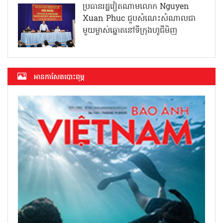
ប្រធានរដ្ឋវៀតណាមលោក Nguyen
Xuan Phuc ជួបសំណេះសំណាលជា
មួយម្ចាស់ឆ្នោតនៅទីក្រុងហូជីមិញ
អាន​កាសែត​បោះពុម្ភ