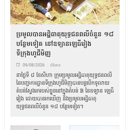
ប្រមូលបានអដ្ឋិធាតុយុទ្ធជនពលីចំនួន ១៨
បន្ថែមទៀត នៅឧទ្យានឡេធីរៀង
ទីក្រុងហូជីមិញ
09/08/2026
ព័ត៌មាន
នាថ្ងៃទី ៨ ខែសីហា ក្រុមប្រមូលអដ្ឋិធាតុយុទ្ធជនពលី
នៃបញ្ជាការដ្ឋានទីក្រុងហូជីមិញបានបន្តបើកទូលាយ
តំបន់ស្វែងរករបស់ខ្លួននៅក្នុងតំបន់ B នៃឧទ្យាន ឡេធី
រៀង ដោយបានរកឃើញ និងប្រមូលអដ្ឋិធាតុ
យុទ្ធជនពលីចំនួន ១៨ បន្ថែមទៀត។