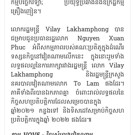
កម្មបច្ចេកវិទ្យា; ប្រយុទ្ធប្រឆាំងនឹងឧក្រិដ្ឋកម្ម
គ្រឿងញៀន។
លោករដ្ឋមន្ត្រី Vilay Lakhamphong បាន
ជម្រាបជូនប្រធានរដ្ឋលោក Nguyen Xuan
Phuc អំពីសកម្មភាពរបស់គណៈប្រតិភូក្នុងដំណើរ
ទស្សនកិច្ចនៅវៀតណាមលើកនេះ ក្នុងនោះរួមទាំង
លទ្ធផលល្អនៃការភាក្សារវាងរដ្ឋមន្ត្រី លោក Vilay
Lakhamphong និងរដ្ឋមន្ត្រីក្រសួង
នគរបាលវៀតណាមលោក To Lam ផងដែរ។
ភាគីទាំងពីរបានឯកភាពគ្នា ចំពោះរាល់លទ្ធផលនៃ
កិច្ចសហប្រតិបត្តិការដែលសម្រេចបានក្នុង
ឆ្នាំ២០២១ កន្លងទៅ និងទិសដៅសម្រាប់កិច្ចសហ
ប្រតិបត្តិការក្នុងឆ្នាំ ២០២២ ផងដែរ៕