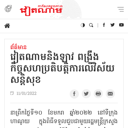
ព័ត៌មាន
វៀតណាមនិងឡាវ ពង្រឹង
កិច្ចសហប្រតិបត្តិការលើវិស័យ
សន្តិសុខ
11/01/2022
នាព្រឹកថ្ងៃទី១០ ខែមករា ឆ្នាំ២០២២ នៅទីក្រុង
ហាណូយ ក្នុងពិធីទទួលជួបជាមួយរដ្ឋមន្ត្រីក្រសួង