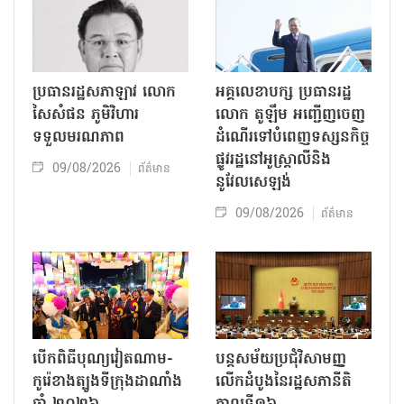
ប្រធានរដ្ឋសភាឡាវ លោក
អគ្គលេខាបក្ស ប្រធានរដ្ឋ
សៃសំផន ភូមិវិហារ
លោក តូឡឹម អញ្ជើញចេញ
ទទួលមរណភាព
ដំណើរទៅបំពេញទស្សនកិច្ច
ផ្លូវរដ្ឋនៅអូស្ត្រាលីនិង
09/08/2026
ព័ត៌មាន
នូវែលសេឡង់
09/08/2026
ព័ត៌មាន
បើកពិធីបុណ្យវៀតណាម-
បន្តសម័យប្រជុំវិសាមញ្ញ
កូរ៉េខាងត្បូងទីក្រុងដាណាំង
លើកដំបូងនៃរដ្ឋសភានីតិ