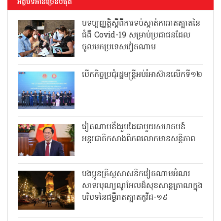
អត្ថបទអានច្រើនបំផុត
បទប្បញ្ញត្តិស្តីពីការទប់ស្កាត់ការរាតត្បាតនៃ
ជំងឺ Covid-19 សម្រាប់ប្រជាជនដែល
ចូលមកប្រទេសវៀតណាម
បើកកិច្ចប្រជុំរដ្ឋមន្ត្រីអប់រំអាស៊ានលើកទី១២
វៀតណាមនឹងរួមដៃជាមួយសហគមន៍
អន្តរជាតិកសាងពិភពលោកមានសន្តិភាព
បងប្អូនគ្រិស្តសាសនិកវៀតណាមអំណរ
សាទរបុណ្យណូអែលដ៏សុខសាន្តត្រាណក្នុង
បរិបទនៃជម្ងឺរាតត្បាតកូវីដ-១៩