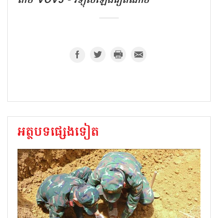
តាម VOV5 - វិទ្យុសំឡេងវៀតណាម
អត្ថបទផ្សេងទៀត