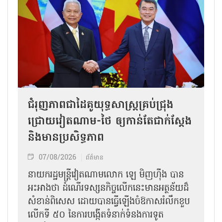
ជំរុញភាពជាដៃគូយុទ្ធសាស្ត្រគ្រប់ជ្រុង
ជ្រោយវៀតណាម-ថៃ ឲ្យកាន់តែជាក់ស្ដែង
និងមានប្រសិទ្ធភាព
07/08/2026
ព័ត៌មាន
នាយករដ្ឋមន្ត្រីវៀតណាមលោក ឡេ មិញហ៊ឹង បាន
អះអាងថា ដំណើរទស្សនកិច្ចលើកនេះមានអត្ថន័យដ៏
សំខាន់ពិសេស ដោយបានធ្វើឡើងចំឱកាសរំលឹកខួប
លើកទី ៥០ នៃការបង្កើតទំនាក់ទំនងការទូត