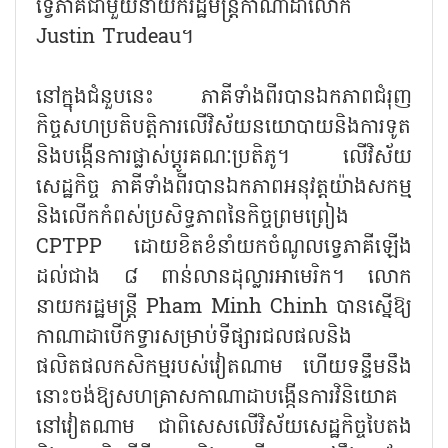
ទ្វេភាគីជាមួយនាយករដ្ឋមន្ត្រីកាណាដាលោក
Justin Trudeau។
នៅក្នុងជំនួបនេះ ភាគីទាំងពីរបានឯកភាពជំរុញ
កិច្ចសហប្រតិបត្តិការលើវិស័យនយោបាយនិងការទូត
និងបង្កើនការផ្លាស់ប្តូរគណៈប្រតិភូ។ លើវិស័យ
សេដ្ឋកិច្ច ភាគីទាំងពីរបានឯកភាពអនុវត្តយ៉ាងសកម្ម
និងលើកកំពស់ប្រសិទ្ធភាពនៃកិច្ចព្រមព្រៀង
CPTPP ដោយខិតខំនាំយកចំណូលទ្វេភាគីឡើង
ដល់ជាង ៨ ពាន់លានដុល្លារអាមេរិក។ លោក
នាយករដ្ឋមន្ត្រី Pham Minh Chinh បានស្នើឱ្យ
កាណាដាបើកទ្វារសម្រាប់ទីផ្សារជលផលនិង
ផលិតផលកសិកម្មរបស់វៀតណាម ហើយទន្ទឹមនឹង
នោះចង់ឱ្យសហគ្រាសកាណាដាបង្កើនការវិនិយោគ
នៅវៀតណាម ជាពិសេសលើវិស័យសេដ្ឋកិច្ចបៃតង