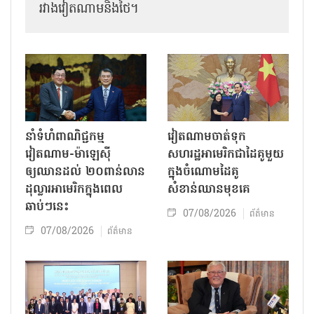
រវាងវៀតណាមនិងថៃ។
នាំទំហំពាណិជ្ជកម្ម
វៀតណាមចាត់ទុក
វៀតណាម-ម៉ាឡេស៊ី
សហរដ្ឋអាមេរិកជាដៃគូមួយ
ឲ្យឈានដល់ ២០ពាន់លាន
ក្នុងចំណោមដៃគូ
ដុល្លារអាមេរិកក្នុងពេល
សំខាន់ឈានមុខគេ
ឆាប់ៗនេះ
07/08/2026
ព័ត៌មាន
07/08/2026
ព័ត៌មាន