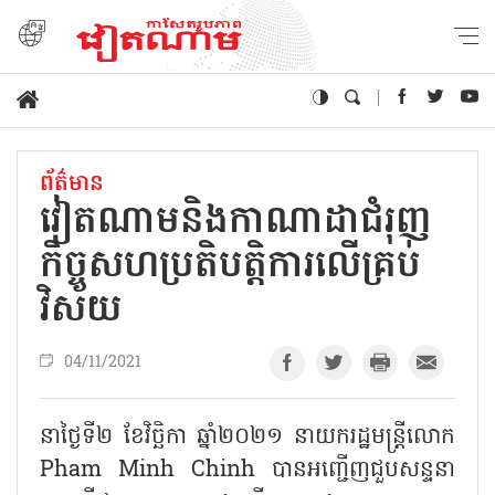
ព័ត៌មាន
វៀតណាមនិងកាណាដាជំរុញ
កិច្ចសហប្រតិបត្តិការលើគ្រប់
វិស័យ
04/11/2021
នាថ្ងៃទី២ ខែវិច្ឆិកា ឆ្នាំ២០២១ នាយករដ្ឋមន្ត្រីលោក
Pham Minh Chinh បានអញ្ជើញជួបសន្ទនា