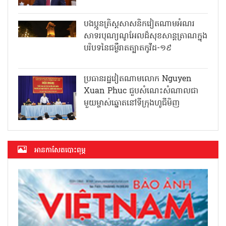
បងប្អូនគ្រិស្តសាសនិកវៀតណាមអំណរ
សាទរបុណ្យណូអែលដ៏សុខសាន្តត្រាណក្នុង
បរិបទនៃជម្ងឺរាតត្បាតកូវីដ-១៩
ប្រធានរដ្ឋវៀតណាមលោក Nguyen
Xuan Phuc ជួបសំណេះសំណាលជា
មួយម្ចាស់ឆ្នោតនៅទីក្រុងហូជីមិញ
អាន​កាសែត​បោះពុម្ភ