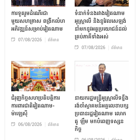
ការទូតរួមដំណើរជា
ទំនាក់ទំនងរវាងវៀតណាម
មួយសហគ្រាស ពង្រីកលំហ
អូស្ត្រាលី និងនូវែលសេឡង់
អភិវឌ្ឍន៍សម្រាប់វៀតណាម
នាំមកនូវអត្ថប្រយោជន៍ដល់
គ្រប់ភាគីទាំងអស់
07/08/2026
ព័ត៌មាន
07/08/2026
ព័ត៌មាន
ជំរុញកិច្ចសហប្រតិបត្តិការ
នាយករដ្ឋមន្ត្រីអូស្ត្រាលីទន្ទឹង
ការពារជាតិវៀតណាម-
រង់ចាំស្វាគមន៍អគ្គលេខាបក្ស
ម៉ាឡេស៊ី
ប្រធានរដ្ឋវៀតណាម លោក
តូ ឡឹម មកបំពេញទស្សន
06/08/2026
ព័ត៌មាន
កិច្ច