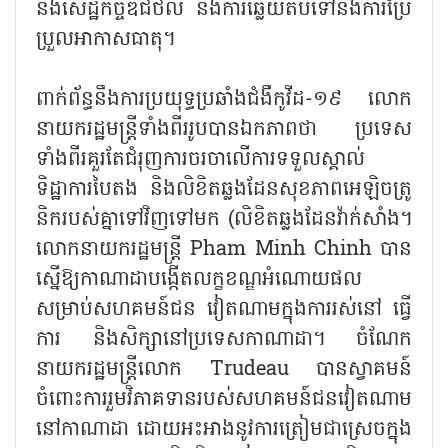
និងសេដ្ឋកិច្ចឌីជីថល និងការឆ្លើយតបទៅនឹងការប្រែ
ប្រួលអាកាសធាតុ។
ពាក់ព័ន្ធនឹងការប្រយុទ្ធប្រឆាំងជំងឺកូវីដ-១៩ លោក
នាយករដ្ឋមន្ត្រីទាំងពីររូបបានឯកភាពថា ប្រទេស
ទាំងពីរគួរតែជំរុញការចរចាលើការទទួលស្គាល់
ទិដ្ឋាការបៃតង និងលិខិតឆ្លងដែនសុខភាពអេឡិចត្រូ
និករបស់គ្នាទៅវិញទៅមក (លិខិតឆ្លងដែនវ៉ាក់សាំង។
លោកនាយករដ្ឋមន្ត្រី Pham Minh Chinh បាន
ស្នើឱ្យកាណាដាបង្កើតលក្ខខណ្ឌអំណោយផល
សម្រាប់សហគមន៍ជន វៀតណាមក្នុងការរស់នៅ ធ្វើ
ការ និងសិក្សានៅប្រទេសកាណាដា។ ចំណែក
នាយករដ្ឋមន្ត្រីលោក Trudeau បានស្វាគមន៍
ចំពោះការរួមវិភាគទានរបស់សហគមន៍ជនវៀតណាម
នៅកាណាដា ដោយអះអាងនូវការត្រៀមជាស្រេចក្នុង