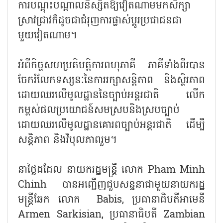
ការបណ្ដុះបណ្ដាលនិស្សិតឱ្យវៀតណាមមកសិក្សា
ស្រាវជ្រាវក៏ដូចជាជំរុញការផ្លាស់ប្តូរប្រជាជនជា
មួយវៀតណាម។
អំពីកិច្ចសហប្រតិបត្តិការពហុភាគី ភាគីទាំងពីរបាន
ចែករំលែកទស្សនៈនៃការរក្សាសន្តិភាព និងស្ថិរភាព
ដោយឈរលើមូលដ្ឋាននៃច្បាប់អន្តរជាតិ លើក
កម្ពស់ផលប្រយោជន៍សមស្របនិងស្របច្បាប់
ដោយឈរលើមូលដ្ឋានគោរពច្បាប់អន្តរជាតិ ដើម្បី
សន្តិភាព និងវិបុលភាពរួម។
នាថ្ងៃដដែល នាយករដ្ឋមន្ត្រី លោក Pham Minh
Chinh បានអញ្ជើញជួបសន្ទនាជាមួយនាយករដ្ឋ
មន្ត្រីឆែក លោក Babis, ប្រធានាធិបតីអាមេនី
Armen Sarkisian, ប្រធានាធិបតី Zambian