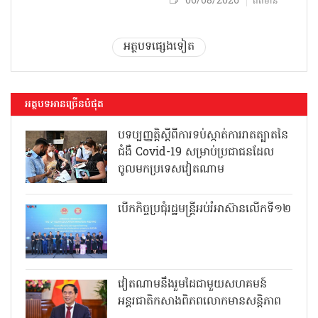
06/08/2026
ព័ត៌មាន
អត្ថបទផ្សេងទៀត
អត្ថបទអានច្រើនបំផុត
បទប្បញ្ញត្តិស្តីពីការទប់ស្កាត់ការរាតត្បាតនៃ
ជំងឺ Covid-19 សម្រាប់ប្រជាជនដែល
ចូលមកប្រទេសវៀតណាម
បើកកិច្ចប្រជុំរដ្ឋមន្ត្រីអប់រំអាស៊ានលើកទី១២
វៀតណាមនឹងរួមដៃជាមួយសហគមន៍
អន្តរជាតិកសាងពិភពលោកមានសន្តិភាព