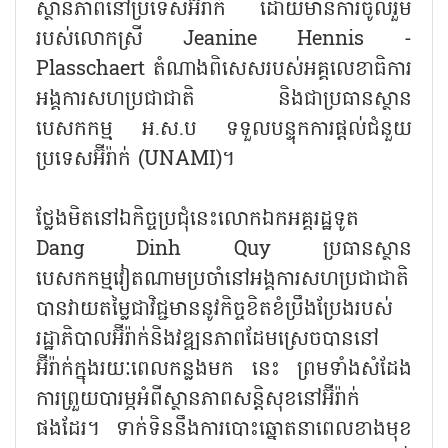
ស្ថានភាពនៅប្រទេសអ៊ីរ៉ាក់ ដោយមានការចូលរួម
របស់លោកស្រី Jeanine Hennis -
Plasschaert តំណាងពិសេសរបស់អគ្គលេខាធិការ
អង្គការសហប្រជាជាតិ និងជាប្រធានស្ថាន
បេសកកម្ម អ.ស.ប ទទួលបន្ទុកការផ្តល់ជំនួយ
ប្រទេសអ៊ីរ៉ាក់ (UNAMI)។
ថ្លែងមិតនៅឯកិច្ចប្រជុំនេះលោកឯកអគ្គរដ្ឋទូត
Dang Dinh Quy ប្រធានស្ថាន
បេសកកម្មវៀតណាមប្រចាំនៅអង្គការសហប្រជាជាតិ
បានវាយតម្លៃជាវិជ្ជមាននូវកិច្ចខិតខំប្រឹងប្រែងរបស់
រដ្ឋាភិបាលអ៊ីរ៉ាក់និងវឌ្ឍនភាពដែមស្រេចបាននៅ
អ៊ីរ៉ាក់ក្នុងរយៈពេលកន្លងមក នេះ ព្រមទាំងសំដែង
ការព្រួយបារម្ភអំពីស្ថានភាពសន្តិសុខនៅអ៊ីរ៉ាក់
ផងដែរ។ ទាក់ទិននឹងការបោះឆ្នោតនាពេលខាងមុខ