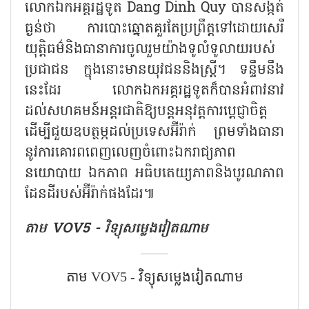
លោកឯកអគ្គរដ្ឋទូត Dang Dinh Quy បានសង្កត់
ធ្ងន់ថា ការបោះឆ្នោតគួរតែប្រព្រឹត្តទៅដោយសេរី
យុត្តិធម៌និងធានាការចូលរួមយ៉ាងទូលំទូលាយរបស់
ប្រជាជន ក្នុងនោះមានយុវជននិងស្ត្រី។ ទន្ទឹមនឹង
នេះដែរ លោកឯកអគ្គរដ្ឋទូតក៏បានអំពាវនាវ
ដល់សហគមន៍អន្តរជាតិឱ្យបន្តអនុវត្តការប្តេជ្ញាចិត្ត
ដើម្បីជួយឧបត្ថម្ភដល់ប្រទេសអ៊ីរ៉ាក់ ព្រមទាំងធានា
នូវការគោរពពេញលេញចំពោះឯករាជ្យភាព
នយោបាយ ឯកភាព អធិបតេយ្យភាពនិងបូរណភាព
ដែនដីរបស់អ៊ីរ៉ាក់ផងដែរ៕
តាម VOV5 - វិទ្យុសម្លេងវៀតណាម
តាម VOV5 - វិទ្យុសម្លេងវៀតណាម