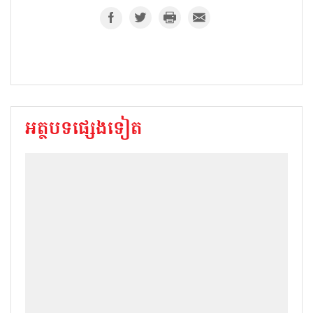
អត្ថបទផ្សេងទៀត