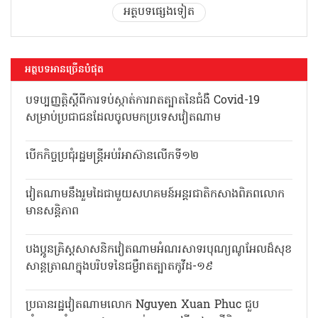
អត្ថបទផ្សេងទៀត
អត្ថបទអានច្រើនបំផុត
បទប្បញ្ញត្តិស្តីពីការទប់ស្កាត់ការរាតត្បាតនៃជំងឺ Covid-19
សម្រាប់ប្រជាជនដែលចូលមកប្រទេសវៀតណាម
បើកកិច្ចប្រជុំរដ្ឋមន្ត្រីអប់រំអាស៊ានលើកទី១២
វៀតណាមនឹងរួមដៃជាមួយសហគមន៍អន្តរជាតិកសាងពិភពលោក
មានសន្តិភាព
បងប្អូនគ្រិស្តសាសនិកវៀតណាមអំណរសាទរបុណ្យណូអែលដ៏សុខ
សាន្តត្រាណក្នុងបរិបទនៃជម្ងឺរាតត្បាតកូវីដ-១៩
ប្រធានរដ្ឋវៀតណាមលោក Nguyen Xuan Phuc ជួប