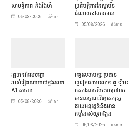
សាមគ្គីភាព និងរឹងមាំ
ប្រតិបត្តិការ​នៃស្ថាប័ន​​
តំណាងនៅឯ​បរទេស​
05/08/2026
ព័ត៌មាន
05/08/2026
ព័ត៌មាន
វត្តមានដ៏លេចធ្លោ
អគ្គលេខាបក្ស ប្រធាន
របស់វៀតណាមនៅក្នុងរលក
រដ្ឋវៀតណាមលោក តូ ឡឹម៖
AI សកល
កសាងលក្ខន្តិកៈបក្សដោយ
មានលក្ខណៈវិទ្យាសាស្ត្រ
05/08/2026
ព័ត៌មាន
ងាយអនុវត្តន៍និងមាន
កម្លាំងរស់យូរអង្វែង
05/08/2026
ព័ត៌មាន