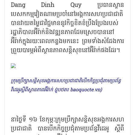
Dang Dinh Quy ប្រធានស្ថាន
បេសកកម្មវៀតណាមប្រចាំនៅអង្គការសហប្រជាជាតិ
បានវាយតម្លៃជាវិជ្ជមាននូវកិច្ចខិតខំប្រឹងប្រែងរបស់
រដ្ឋាភិបាលអ៊ីរ៉ាក់និងវឌ្ឍនភាពដែមស្រេចបាននៅ
អ៊ីរ៉ាក់ក្នុងរយៈពេលកន្លងមកនេះ ព្រមទាំងសំដែងការ
ព្រួយបារម្ភអំពីស្ថានភាពសន្តិសុខនៅអ៊ីរ៉ាក់ផងដែរ។
ក្រុមប្រឹក្សាសន្តិសុខអង្គការសហប្រជាជាតិបើកកិច្ចប្រជុំតាមប្រព័ន្ធ
វីដេអូស្តីពីស្ថានភាពអ៊ីរ៉ាក់ (រូបថត៖ baoquocte.vn)
នាថ្ងៃទី ១៦ ខែកុម្ភៈក្រុមប្រឹក្សាសន្តិសុខអង្គការសហ
ប្រជាជាតិ បានបើកកិច្ចប្រជុំតាមប្រព័ន្ធវីដេអូ ស្តីពី