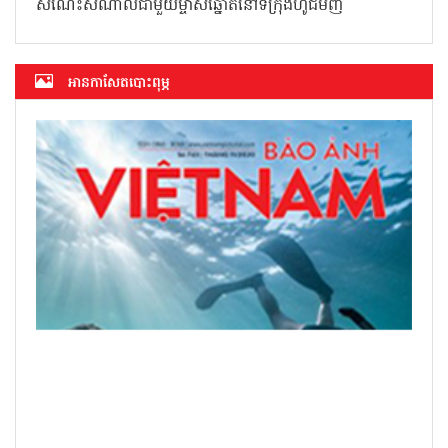
សំណេះសំណាលជាមួយម្ចាស់ឆ្នោតនៅទីក្រុងហូជីមិញ
អាន​កាសែត​បោះពុម្ភ