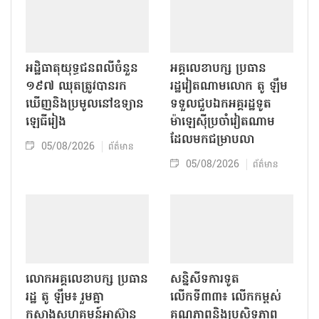
អដ្ឋិធាតុយុទ្ធជនពលីចំនួន
អគ្គលេខាបក្ស ប្រធាន
១៩៧ ឈុតត្រូវបានរក
រដ្ឋវៀតណាមលោក តូ ឡឹម
ឃើញនិងប្រមូលនៅឧទ្យាន
ទទួលជួបឯកអគ្គរដ្ឋទូត
ឡេធីរៀង
ម៉ាឡេស៊ីប្រចាំវៀតណាម
ដែលមកជម្រាបលា
05/08/2026
ព័ត៌មាន
05/08/2026
ព័ត៌មាន
លោក​អគ្គលេខាបក្ស ប្រធាន
សន្និសីទការទូត
រដ្ឋ តូ ឡឹម៖ រួមគ្នា
លើកទី៣៣៖ លើក​កម្ពស់
កសាងសហគមន៍អាស៊ាន
គុណភាពនិងប្រសិទ្ធភាព