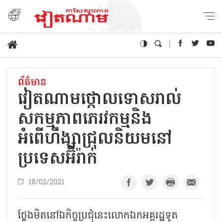
ព័ត៌មាន
វៀតណាមថ្កោលទោសរាល់
សកម្មភាពភេរវកម្មនិង
អំពើហឹង្សាជ្រុលនិយមនៅ
ប្រទេសអ៊ីរ៉ាក់
18/02/2021
ថ្លែងមិតនៅឯកិច្ចប្រជុំនេះលោកឯកអគ្គរដ្ឋទូត