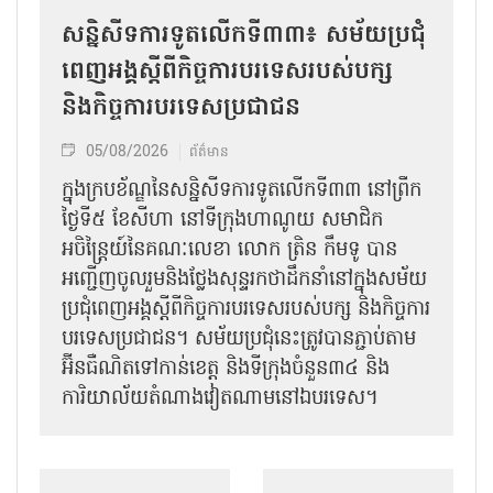
សន្និសីទការទូតលើកទី៣៣៖ សម័យប្រជុំ
ពេញអង្គស្តីពីកិច្ច​ការបរទេសរបស់​បក្ស
និងកិច្ច​ការបរទេសប្រជាជន
05/08/2026
ព័ត៌មាន
ក្នុងក្របខ័ណ្ឌនៃសន្និសីទការទូតលើកទី៣៣ នៅព្រឹក
ថ្ងៃទី៥ ខែសីហា នៅទីក្រុងហាណូយ សមាជិក
អចិន្ត្រៃយ៍នៃគណៈលេខា លោក ត្រិន កឹម​ទូ បាន
អញ្ជើញ​ចូលរួមនិងថ្លែងសុន្ទរកថាដឹកនាំនៅក្នុងសម័យ
ប្រជុំពេញអង្គស្តីពី​​កិច្ច​ការបរទេសរបស់​បក្ស និងកិច្ច​ការ
បរទេស​ប្រជាជន។ សម័យប្រជុំនេះត្រូវបានភ្ជាប់តាម
អ៊ីនធឺណិតទៅកាន់ខេត្ត និងទីក្រុងចំនួន៣៤ និង
ការិយាល័យតំណាងវៀតណាមនៅឯ​បរទេស។