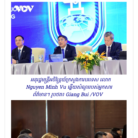
អនុរដ្ឋមន្ត្រីអចិន្ត្រៃយ៍ក្រសួងការបរទេស លោក
Nguyen Minh Vu ឆ្លើយសំណួររបស់អ្នកសារ
ព័ត៌មាន។ រូបថត៖ Giang Bui /VOV