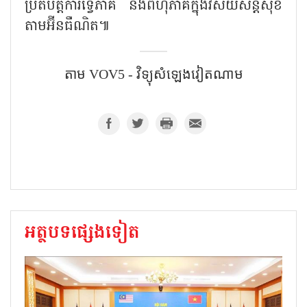
ប្រតិបត្តិការទ្វេភាគី និងពហុភាគីក្នុងវិស័យសន្តិសុខ
តាមអ៊ីនធឺណិត៕
តាម​ VOV5​ - វិទ្យុសំឡេងវៀតណាម​
អត្ថបទផ្សេងទៀត