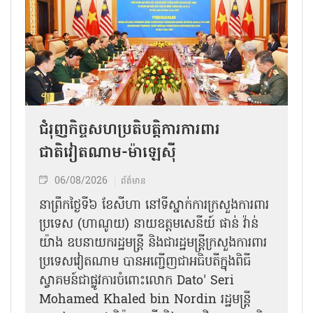
ជំរុញកិច្ចសហប្រតិបត្តិការការពារ
ជាតិវៀតណាម-ម៉ាឡេស៊ី
06/08/2026
ព័ត៌មាន
នា​ព្រឹកថ្ងៃទី៦ ខែសីហា នៅទីស្នាក់ការក្រសួងការពារ
ប្រទេស (ហាណូយ) នាយឧត្តមសេនីយ៍ ផាន់ វ៉ាន់
យ៉ាង ឧបនាយករដ្ឋមន្ត្រី និងជារដ្ឋមន្ត្រីក្រសួងការពារ
ប្រទេសវៀតណាម បានអញ្ជើញជាអធិបតីក្នុងពិធី
ស្វាគមន៍ជាផ្លូវការ​ចំពោះលោក Dato' Seri
Mohamed Khaled bin Nordin រដ្ឋមន្ត្រី