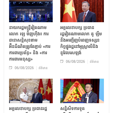
នាយករដ្ឋមន្ត្រីវៀតណាម
អគ្គលេខាបក្ស ប្រធាន
លោក ឡេ មិញហ៊ឹង៖ ការ
រដ្ឋវៀតណាមលោក តូ ឡឹម
ធានាសន្តិសុខតាម
នឹងអញ្ជើញបំពេញទស្សន
អ៊ីនធឺណិតត្រូវតែភ្ជាប់ «ការ
កិច្ចផ្លូវរដ្ឋនៅអូស្ត្រាលីនិង
ការពារប្រព័ន្ធ» និង «ការ
នូវែលសេឡង់
ការពារមនុស្ស»
06/08/2026
ព័ត៌មាន
06/08/2026
ព័ត៌មាន
អគ្គលេខាបក្ស ប្រធានរដ្ឋ
សន្និសីទការទូត