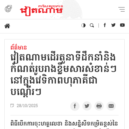
ព័ត៌មាន
វៀតណាមដើរតួនាទីដឹកនាំនិង
កំណត់រូបរាងខ្លឹមសារសំខាន់ៗ
នៅក្នុងវេទិកាពហុភាគីជា
បណ្ដើរៗ
28/10/2025
ពិធីបើកការចុះហត្ថលេខា និងសន្និសីទកម្រិតខ្ពស់នៃ