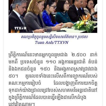
គណប្រតិភូចូលរួមសន្និសីទសារព័ត៌មាន។ រូបថត៖
Tuan Anh/TTXVN
ព្រឹត្តិការណ៍នេះមានអ្នកចូលរួមជាង ២.៥០០ នាក់
មកពី ប្រទេសចំនួន ១១០ អង្គការអន្តរជាតិ តំបន់
និងឯកជនចំនួន ១៥០ និងអង្គភាពស្រាវជ្រាវជាង
៥០។ តួរលេខទាំងនេះលើសពីការព្យាករណ៍របស់
គណៈកម្មការរៀបចំ ដែលបង្ហាញពីការយកចិត្ត
ទុកដាក់យ៉ាងជ្រាលជ្រៅរបស់សហគមន៍អន្តរជាតិនៅ
ក្នុងព្រឹត្តិការណ៍ដែលបានធ្វើឡើងជាលើកដំបូង
នៅវៀតណាម។