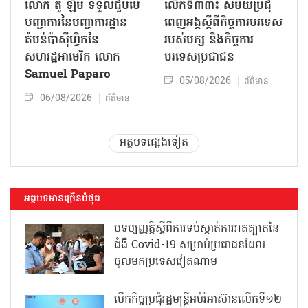
លោក តូ ឡឹម ទទួលជួបមេ
លើកទី៣៣៖ សម័យប្រជុំ
បញ្ជាការនៃបញ្ជាការដ្ឋាន
ពេញអង្គស្តីពីកិច្ច​ការបរទេស
តំបន់ប៉ាស៊ីហ្វិកនៃ
របស់​បក្ស និងកិច្ច​ការ
សហរដ្ឋអាមេរិក លោក
បរទេសប្រជាជន
Samuel Paparo
05/08/2026
ព័ត៌មាន
06/08/2026
ព័ត៌មាន
អត្ថបទផ្សេងទៀត
អត្ថបទអានច្រើនបំផុត
បទប្បញ្ញត្តិស្តីពីការទប់ស្កាត់ការរាតត្បាតនៃ
ជំងឺ Covid-19 សម្រាប់ប្រជាជនដែល
ចូលមកប្រទេសវៀតណាម
បើកកិច្ចប្រជុំរដ្ឋមន្ត្រីអប់រំអាស៊ានលើកទី១២