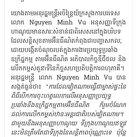
យោងតាមអនុរដ្ឋមន្ត្រីអចិន្ត្រៃយ៍ក្រសួងការបរទេស
លោក
Nguyen Minh Vu អនុសញ្ញាទីក្រុង
ហាណូយមានសារៈសំខាន់ជាពិសេសនៅក្នុងបរិបទ
ដែលសន្តិសុខតាមអ៊ីនធឺណិតកំពុងជាបញ្ហាសកល;
ដោយបង្កើតចំណុចរបត់ក្នុងការងារប្រយុទ្ធប្រឆាំង
ឧក្រិដ្ឋកម្ម តាមអ៊ីនធឺណិត អភិបាលកិច្ចឌីជីថល និង
លើកកម្ពស់តួនាទីនៃកិច្ចសហប្រតិបត្តិការពហុភាគី។
អនុរដ្ឋមន្ត្រី លោក Nguyen Minh Vu បាន
សង្កត់ធ្ងន់ថា៖ “
ការដែលវៀតណាមធ្វើជាម្ចាស់ផ្ទះនៃ
ពិធីបើកការចុះហត្ថលេខាលើអនុសញ្ញាប្រយុទ្ធ
ប្រឆាំងនឹងឧក្រិដ្ឋកម្មតាមអ៊ីនធឺណិត ក៏រួមចំណែក
ដល់ការលើកកម្ពស់ឋានៈអន្តរជាតិរបស់វៀតណាម។
ជាមួយនឹងអនុសញ្ញាហាណូយ ទីក្រុងហាណូយឥឡូវ
នេះមិនត្រឹមតែជាទីក្រុងនៃសន្តិភាពប៉ុណ្ណោះទេ ប៉ុន្តែ