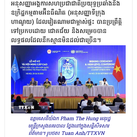
អនុសញ្ញាអង្គការសហប្រជាជាតិប្រយុទ្ធប្រឆាំងនឹង
ឧក្រិដ្ឋកម្មតាមអ៊ីនធឺណិត (អនុសញ្ញាទីក្រុង
ហាណូយ) ដែលវៀតណាមជាម្ចាស់ផ្ទះ បានប្រព្រឹត្តិ
ទៅប្រកបដោយ ជោគជ័យ និងសម្រេចបាន
លទ្ធផលដែលនឹកស្មានមិនដល់ជាច្រើន។
ឧត្តមសេនីយ៍ឯក Pham The Hung អនុរដ្ឋ
មន្ត្រីក្រសួងនគរបាល ថ្លែងនៅក្នុងសន្និសីទសារ
ព័ត៌មាន។ រូបថត៖ Tuan Anh/TTXVN