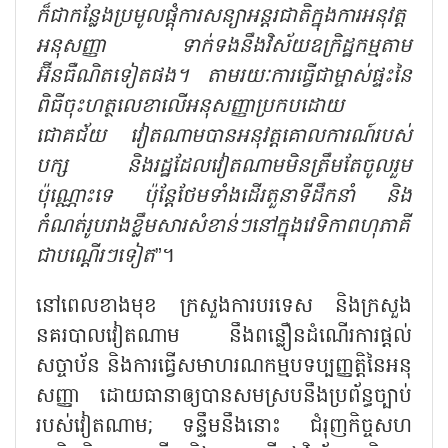
ក៏ជាកន្លែងប្រមូលផ្តុំការសន្យាអន្តរជាតិក្នុងការអនុវត្ត
អនុសញ្ញា ទាក់ទងនឹងវិស័យឧក្រិដ្ឋកម្មតាម
អ៊ីនធឺណិតទៀតផង។ តាមរយៈការធ្វើជាម្ចាស់ផ្ទះនៃ
ពិធីចុះហត្ថលេខាលើអនុសញ្ញាប្រកបដោយ
ជោគជ័យ វៀតណាមបានអនុវត្តគោលការណ៍របស់
បក្ស និងរដ្ឋដែលវៀតណាមមិនត្រឹមតែចូលរួម
ប៉ុណ្ណោះទេ ប៉ុន្តែថែមទាំងដើរតួនាទីដឹកនាំ និង
កំណត់រូបរាងខ្លឹមសារសំខាន់ៗនៅក្នុងវេទិកាពហុភាគី
ជាបណ្ដើរៗទៀត
”។
នៅពេលខាងមុខ ក្រសួងការបរទេស និងក្រសួង
នគរបាលវៀតណាម នឹងពន្លឿនដំណើរការផ្តល់
សច្ចាប័ន និងការធ្វើសមាហរណកម្មបទប្បញ្ញត្តិនៃអនុ
សញ្ញា ដោយធានាឲ្យបានសមស្របនឹងប្រព័ន្ធច្បាប់
របស់វៀតណាម
; ទន្ទឹមនឹងនោះ ជំរុញកិច្ចសហ