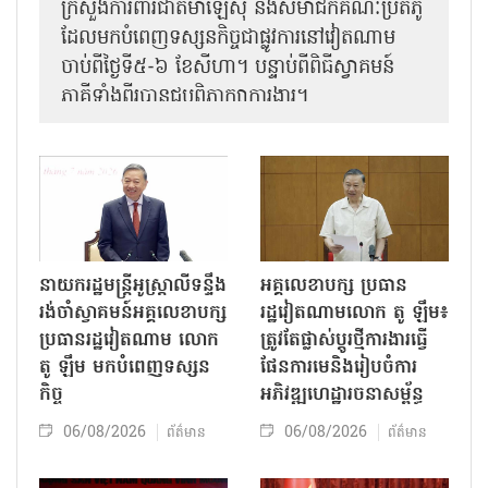
ក្រសួងការពារជាតិម៉ាឡេស៊ី និងសមាជិកគណៈប្រតិភូ
ដែលមកបំពេញទស្សនកិច្ចជាផ្លូវការនៅវៀតណាម
ចាប់ពីថ្ងៃទី៥-៦ ខែសីហា។ បន្ទាប់ពីពិធីស្វាគមន៍
ភាគីទាំងពីរបានជួបពិភាក្សាការងារ​។
នាយករដ្ឋមន្ត្រីអូស្ត្រាលីទន្ទឹង
អគ្គលេខាបក្ស ប្រធាន
រង់ចាំស្វាគមន៍អគ្គលេខាបក្ស
រដ្ឋវៀតណាមលោក តូ ឡឹម៖
ប្រធានរដ្ឋវៀតណាម លោក
ត្រូវតែផ្លាស់ប្ដូរថ្មីការងារធ្វើ
តូ ឡឹម មកបំពេញទស្សន
ផែនការមេនិងរៀបចំការ
កិច្ច
អភិវឌ្ឍហេដ្ឋារចនាសម្ព័ន្ធ
06/08/2026
06/08/2026
ព័ត៌មាន
ព័ត៌មាន