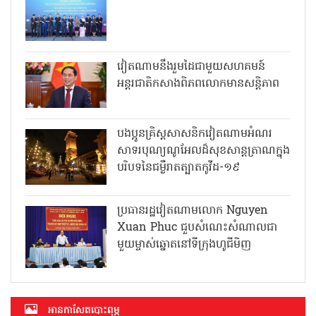
វៀតណាមនឹងរួមដៃជាមួយសហគមន៍
អន្តរជាតិកសាងពិភពលោកមានសន្តិភាព
បងប្អូនគ្រិស្តសាសនិកវៀតណាមអំណរ
សាទរបុណ្យណូអែលដ៏សុខសាន្តត្រាណក្នុង
បរិបទនៃជម្ងឺរាតត្បាតកូវីដ-១៩
ប្រធានរដ្ឋវៀតណាមលោក Nguyen
Xuan Phuc ជួបសំណេះសំណាលជា
មួយម្ចាស់ឆ្នោតនៅទីក្រុងហូជីមិញ
អាន​កាសែត​បោះពុម្ភ