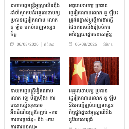
នាយករដ្ឋមន្ត្រីអូស្ត្រាលីទន្ទឹង
អគ្គលេខាបក្ស ប្រធាន
រង់ចាំស្វាគមន៍អគ្គលេខាបក្ស
រដ្ឋវៀតណាមលោក តូ ឡឹម៖
ប្រធានរដ្ឋវៀតណាម លោក
ត្រូវតែផ្លាស់ប្ដូរថ្មីការងារធ្វើ
តូ ឡឹម មកបំពេញទស្សន
ផែនការមេនិងរៀបចំការ
កិច្ច
អភិវឌ្ឍហេដ្ឋារចនាសម្ព័ន្ធ
06/08/2026
06/08/2026
ព័ត៌មាន
ព័ត៌មាន
នាយករដ្ឋមន្ត្រីវៀតណាម
អគ្គលេខាបក្ស ប្រធាន
លោក ឡេ មិញហ៊ឹង៖ ការ
រដ្ឋវៀតណាមលោក តូ ឡឹម
ធានាសន្តិសុខតាម
នឹងអញ្ជើញបំពេញទស្សន
អ៊ីនធឺណិតត្រូវតែភ្ជាប់ «ការ
កិច្ចផ្លូវរដ្ឋនៅអូស្ត្រាលីនិង
ការពារប្រព័ន្ធ» និង «ការ
នូវែលសេឡង់
ការពារមនុស្ស»