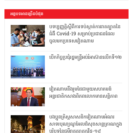
អត្ថបទអានច្រើនបំផុត
បទប្បញ្ញត្តិស្តីពីការទប់ស្កាត់ការរាតត្បាតនៃ
ជំងឺ Covid-19 សម្រាប់ប្រជាជនដែល
ចូលមកប្រទេសវៀតណាម
បើកកិច្ចប្រជុំរដ្ឋមន្ត្រីអប់រំអាស៊ានលើកទី១២
វៀតណាមនឹងរួមដៃជាមួយសហគមន៍
អន្តរជាតិកសាងពិភពលោកមានសន្តិភាព
បងប្អូនគ្រិស្តសាសនិកវៀតណាមអំណរ
សាទរបុណ្យណូអែលដ៏សុខសាន្តត្រាណក្នុង
បរិបទនៃជម្ងឺរាតត្បាតកូវីដ-១៩