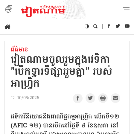
ព័ត៌មាន
វៀតណាមចូលរួមក្នុងវេទិកា
"បើកទ្វារទីផ្សាររួមគ្នា" របស់
អាហ្វ្រិក
10/05/2026
វេទិកាវិនិយោគនិងពាណិជ្ជកម្មអាហ្វ្រិក លើកទី១២
(AFIC ១២) បានបើកនៅថ្ងៃទី ៩ ខែឧសភា នៅ