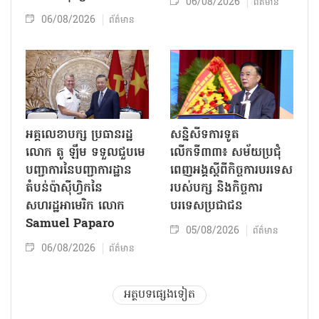
06/08/2026
ព័ត៌មាន
06/08/2026
ព័ត៌មាន
អគ្គលេខាបក្ស ប្រធានរដ្ឋ
សន្និសីទការទូត
លោក តូ ឡឹម ទទួលជួបមេ
លើកទី៣៣៖ សម័យប្រជុំ
បញ្ជាការនៃបញ្ជាការដ្ឋាន
ពេញអង្គស្តីពីកិច្ច​ការបរទេស
តំបន់ប៉ាស៊ីហ្វិកនៃ
របស់​បក្ស និងកិច្ច​ការ
សហរដ្ឋអាមេរិក លោក
បរទេសប្រជាជន
Samuel Paparo
05/08/2026
ព័ត៌មាន
06/08/2026
ព័ត៌មាន
អត្ថបទផ្សេងទៀត