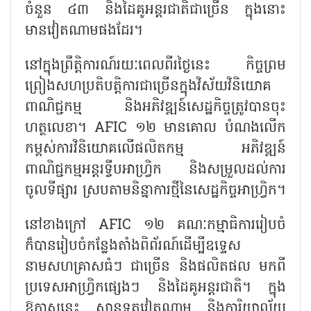
ចំនួន ៤៣ និងដៃគូអន្តរជាតិជាច្រើន ក្នុងនោះ
មានវៀតណាមផងដែរ។
នៅក្នុងព្រឹត្តិការណ៍រយៈពេលពីរថ្ងៃនេះ កិច្ចព្រម
ព្រៀងសហប្រតិបត្តិការជាច្រើនក្នុងវិស័យវិនិយោគ
ពាណិជ្ជកម្ម និងអភិវឌ្ឍន៍សេដ្ឋកិច្ចត្រូវបានចុះ
ហត្ថលេខា។ AFIC ១២ មានគោល បំណងលើក
កម្ពស់ការវិនិយោគលើផលិតកម្ម អភិវឌ្ឍន៍
ពាណិជ្ជកម្មអន្តរទ្វីបអាហ្វ្រិក និងសម្រួលដល់ការ
ចូលទីផ្សារ ស្របតាមនិន្នាការថ្មីនៃសេដ្ឋកិច្ចអាហ្វ្រិក។
នៅខាងក្រៅ AFIC ១២ គណៈកម្មាធិការរៀបចំ
ក៏បានរៀបចំកន្លែងតាំងពិព័រណ៍ដើម្បីឧទ្ទេស
នាមសហគ្រាសធំៗ ជាច្រើន និងផលិតផល មកពី
ប្រទេសអាហ្វ្រិកផ្សេងៗ និងដៃគូអន្តរជាតិ។ ក្នុង
ឱកាសនេះ ស្ថានទូតវៀតណាម និងការិយាល័យ