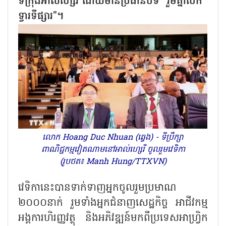
ទីក្រុងអាល់ហ្សេរី ដោយមានប្រធានបទ "រួមគ្នាបើក
ទ្វារទីផ្សារ"។
លោក Hoang Duc Nhuan (ឆ្វេង) - ទីប្រឹក្សា
ពាណិជ្ជកម្មវៀតណាមនៅអាល់ហ្សេរី ចូលរួមវេទិកា
(រូបថត៖ Manh Hung/TTXVN)
វេទិកានេះបានទាក់ទាញអ្នកចូលរួមប្រមាណ
២០០០នាក់ រួមទាំងអ្នកជំនាញសេដ្ឋកិច្ច អាជីវកម្ម
អង្គការហិរញ្ញវត្ថុ និងអភិវឌ្ឍន៍មកពីប្រទេសអាហ្វ្រិក