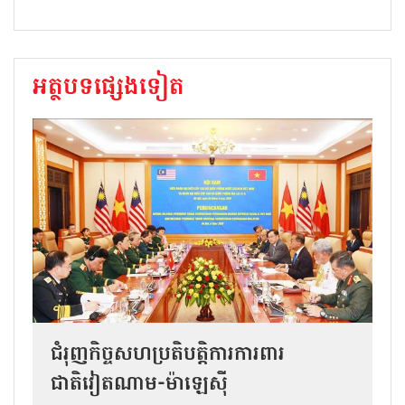
អត្ថបទផ្សេងទៀត
ជំរុញកិច្ចសហប្រតិបត្តិការការពារ
ជាតិវៀតណាម-ម៉ាឡេស៊ី