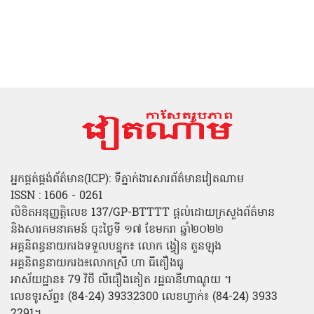
អ្នកផ្គត់ផ្គង់ព័ត៌មាន(ICP): ទីភ្នាក់ងារសារព័ត៌មានវៀតណាម
ISSN : 1606 - 0261
លិខិតអនុញ្ញត្តិលេខ 137/GP-BTTTT ផ្តល់ដោយក្រសួងព័ត៌មាន
និងសារគមនាគមន៍ ចុះថ្ងៃទី ១៧ ខែមករា ឆ្នាំ២០២២
អគ្គនិពន្ធនាយករងទទួលបន្ទុក៖ លោក ង្វៀន តួនឡុង
អគ្គនិពន្ធនាយករង៖លោកស្រី ហា ធីតឿងធូ
អាស័យដ្ឋាន៖ 79 វិថី លីធឿងគៀត រដ្ឋធានីហាណូយ ។
លេខទូរស័ព្ទ៖ (84-24) 39332300 លេខហ្វាក់៖ (84-24) 3933