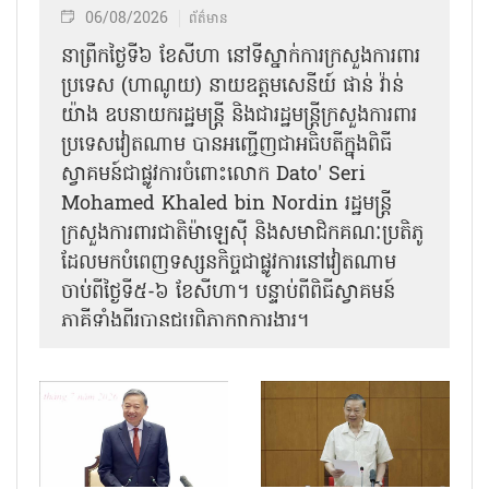
06/08/2026
ព័ត៌មាន
នា​ព្រឹកថ្ងៃទី៦ ខែសីហា នៅទីស្នាក់ការក្រសួងការពារ
ប្រទេស (ហាណូយ) នាយឧត្តមសេនីយ៍ ផាន់ វ៉ាន់
យ៉ាង ឧបនាយករដ្ឋមន្ត្រី និងជារដ្ឋមន្ត្រីក្រសួងការពារ
ប្រទេសវៀតណាម បានអញ្ជើញជាអធិបតីក្នុងពិធី
ស្វាគមន៍ជាផ្លូវការ​ចំពោះលោក Dato' Seri
Mohamed Khaled bin Nordin រដ្ឋមន្ត្រី
ក្រសួងការពារជាតិម៉ាឡេស៊ី និងសមាជិកគណៈប្រតិភូ
ដែលមកបំពេញទស្សនកិច្ចជាផ្លូវការនៅវៀតណាម
ចាប់ពីថ្ងៃទី៥-៦ ខែសីហា។ បន្ទាប់ពីពិធីស្វាគមន៍
ភាគីទាំងពីរបានជួបពិភាក្សាការងារ​។