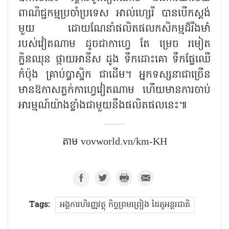
ពាណិជ្ជកម្មប្រចាំប្រទេស អាល់ហ្សេរី បានបើកស្តង់
មួយ ដោយណែនាំផលិតផលកសិកម្មដ៏រឹងមាំ
របស់វៀតណាម ដូចជាកាហ្វេ តែ ម្រេច រមៀត
ក្លិនឈុន ផ្កាយអានីស ដូង ទឹកដោះគោ ទឹកផ្លែឈើ
កំប៉ុង គ្រាប់ប្លាស្ទិក ជាដើម។ អ្នកទស្សនាជាច្រើន
មានឱកាសភ្លក់កាហ្វេវៀតណាម ហើយមានការចាប់
អារម្មណ៍យ៉ាងខ្លាំងជាមួយនឹងផលិតផលនេះ៕
តាម​ vovworld.vn/km-KH
Tags:
អង្គការហិរញ្ញវត្ថុ កិច្ចព្រមព្រៀង ដៃគូអន្តរជាតិ