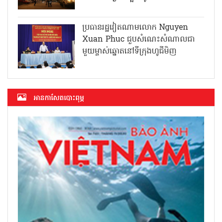
ប្រធានរដ្ឋវៀតណាមលោក Nguyen
Xuan Phuc ជួបសំណេះសំណាលជា
មួយម្ចាស់ឆ្នោតនៅទីក្រុងហូជីមិញ
អាន​កាសែត​បោះពុម្ភ