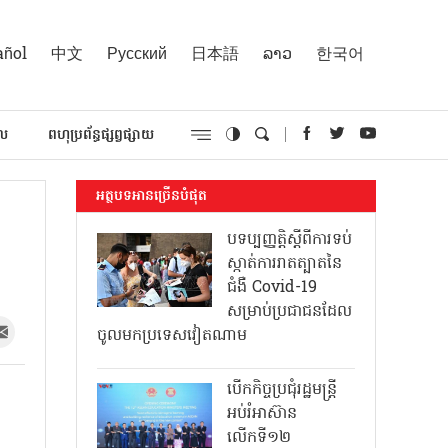
añol
中文
Русский
日本語
ລາວ
한국어
គល
ពហុប្រព័ន្ធផ្សព្វផ្សាយ
អត្ថបទអានច្រើនបំផុត
បទប្បញ្ញត្តិស្តីពីការទប់
ស្កាត់ការរាតត្បាតនៃ
ជំងឺ Covid-19
សម្រាប់ប្រជាជនដែល
ចូលមកប្រទេសវៀតណាម
បើកកិច្ចប្រជុំរដ្ឋមន្ត្រី
អប់រំអាស៊ាន
លើកទី១២