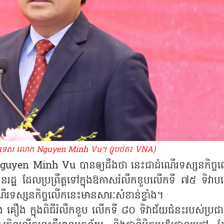
រសួងការបរទេស លោក Nguyen Minh Vu។ (រូបថត៖ VNA)
លោក Nguyen Minh Vu បានឲ្យដឹងថា នេះជាដំណើរទស្សនកិច្ច
្ឋ ដែលប្រព្រឹត្តទៅក្នុងឱកាសរំលឹកខួបលើកទី ៧៥ ទិវាបង្
រទស្សនកិច្ចលើកនេះមានសារៈសំខាន់ខ្លាំង។
ឿង ក្នុងពិធីរំលឹកខួប លើកទី ៨០ ទិវាជ័យជំនះរបស់ប្រជ