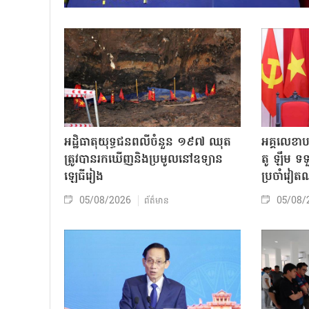
អដ្ឋិធាតុយុទ្ធជនពលីចំនួន ១៩៧ ឈុត
អគ្គលេខា
ត្រូវបានរកឃើញនិងប្រមូលនៅឧទ្យាន
តូ ឡឹម ទទ
ឡេធីរៀង
ប្រចាំវៀ
05/08/2026
05/08/
ព័ត៌មាន