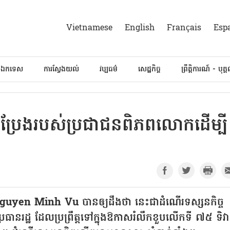
Vietnamese
English
Français
Esp
៍ឯកទេស
ការស្វែងយល់
វប្បធម៌
សេដ្ឋកិច្ច
ព្រឹត្តិការណ៍ - បុគ្
រឹងប្រែងរបស់ប្រជាជនពិភពលោកដើម្បី
លោក Nguyen Minh Vu បានឲ្យដឹងថា នេះជាដំណើរទស្សនកិច្ច
នរដ្ឋ ដែលប្រព្រឹត្តទៅក្នុងឱកាសរំលឹកខួបលើកទី ៧៥ ទិវា