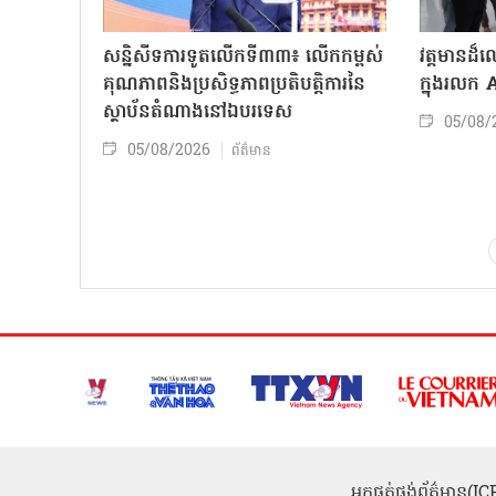
សន្និសីទការទូតលើកទី៣៣៖ លើក​កម្ពស់
វត្តមានដ
គុណភាពនិងប្រសិទ្ធភាពប្រតិបត្តិការ​នៃ
ក្នុងរលក
ស្ថាប័ន​​តំណាងនៅឯ​បរទេស​
05/08/
05/08/2026
ព័ត៌មាន
អ្នកផ្គត់ផ្គង់ព័ត៌មាន