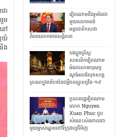
រជា
វៀតណាមនឹងរួមដៃជា
រួម
មួយសហគមន៍
រនៅ
អន្តរជាតិកសាង
ពិភពលោកមានសន្តិភាព
តៃយ៍
និង
បងប្អូនគ្រិស្ត
សាសនិកវៀតណាម
អំណរសាទរបុណ្យ
ណូអែលដ៏សុខសាន្ត
ត្រាណក្នុងបរិបទនៃជម្ងឺរាតត្បាតកូវីដ-១៩
ប្រធានរដ្ឋវៀតណាម
លោក Nguyen
Xuan Phuc ជួប
សំណេះសំណាលជា
មួយម្ចាស់ឆ្នោតនៅទីក្រុងហូជីមិញ