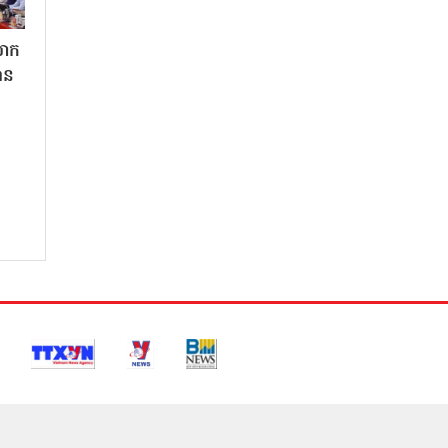
លោក
ាន