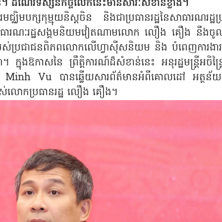
ន។ ដំណើរទស្សនកិច្ចលើកនេះមានសារៈសំខាន់ខ្លាំង។
្ឈិមបក្សកុម្មុយនិស្តចិន និងជាប្រធានរដ្ឋនៃសាធារណរដ្ឋប្
សាធារណៈរដ្ឋសង្គមនិយមវៀតណាមលោក លឿង គឿង នឹងចូល
របស់ប្រជាជនពិភពលោកលើហ្វាស៊ីសនិយម និង បំពេញការងា
ក្នុងឱកាសនៃ ព្រឹត្តិការណ៍ដ៏សំខាន់នេះ អនុរដ្ឋមន្ត្រីអចិន្រ្
nh Vu បានឆ្លើយសារព័ត៌មានអំពីគោលដៅ អត្ថន័យ
ររបស់លោកប្រធានរដ្ឋ លឿង គឿង។