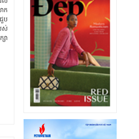
ដែល
លោក
ជួប
របស់
ក្សា