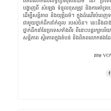
ពិភពលោកលើលទ្ធិហ្វាស៊ីសនិយម នៅ ប្រទេសច
បង្ហាញពី សំឡេង ទំនួលខុសត្រូវ និងការគាំទ្
ដើម្បីសន្តិភាព និងយុត្តិធម៌។ ក្នុងដំណើរបំ
ជាមួយថ្នាក់ដឹកនាំកំពូល របស់ចិន។ នេះនឹងជាឱកា
ថ្នាក់ដឹកនាំនៃប្រទេសទាំងពីរ ពីនោះបន្តរក្សាប
សន្តិភាព ស្ថិរភាពក្នុងតំបន់ និងពិភពលោកផងដ
តាម​ VOV