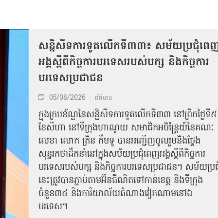
សន្និសីទការទូតលើកទី៣៣៖ សម័យប្រជុំពេ
អង្គស្តីពីកិច្ច​ការបរទេសរបស់​បក្ស និងកិច្ច​ការ
បរទេសប្រជាជន
05/08/2026
ព័ត៌មាន
ក្នុងក្របខ័ណ្ឌនៃសន្និសីទការទូតលើកទី៣៣ នៅព្រឹកថ្ងៃទី៥
ខែសីហា នៅទីក្រុងហាណូយ សមាជិកអចិន្ត្រៃយ៍នៃគណៈ
លេខា លោក ត្រិន កឹម​ទូ បានអញ្ជើញ​ចូលរួមនិងថ្លែង
សុន្ទរកថាដឹកនាំនៅក្នុងសម័យប្រជុំពេញអង្គស្តីពី​​កិច្ច​ការ
បរទេសរបស់​បក្ស និងកិច្ច​ការបរទេស​ប្រជាជន។ សម័យប្រជុ
នេះត្រូវបានភ្ជាប់តាមអ៊ីនធឺណិតទៅកាន់ខេត្ត និងទីក្រុង
ចំនួន៣៤ និងការិយាល័យតំណាងវៀតណាមនៅឯ​
បរទេស។