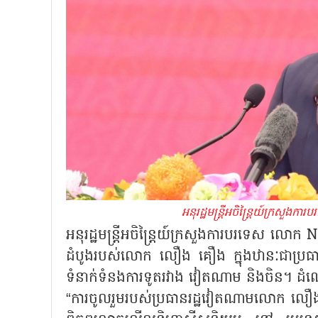
អនុរដ្ឋមន្ត្រីអចិន្រ្តៃយ៍ក្
អនុរដ្ឋមន្ត្រីអចិន្រ្តៃយ៍ក្រសួងការបរទេស 
ដំបូងរបស់លោក លឿង គឿង ក្នុងឋានៈជាប្រធានរដ
ទំនាក់ទំនងការទូតរវាង វៀតណាម និងចិន។ ដំណើ
“ការចូលរួមរបស់ប្រធានរដ្ឋវៀតណាមលោក លឿង គ