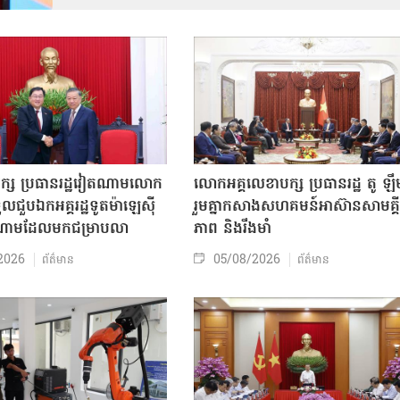
បក្ស ប្រធានរដ្ឋវៀតណាមលោក
លោក​អគ្គលេខាបក្ស ប្រធានរដ្ឋ តូ ឡឹ
ួលជួបឯកអគ្គរដ្ឋទូតម៉ាឡេស៊ី
រួមគ្នាកសាងសហគមន៍អាស៊ានសាមគ្គី
តណាមដែលមកជម្រាបលា
ភាព និងរឹងមាំ
2026
05/08/2026
ព័ត៌មាន
ព័ត៌មាន