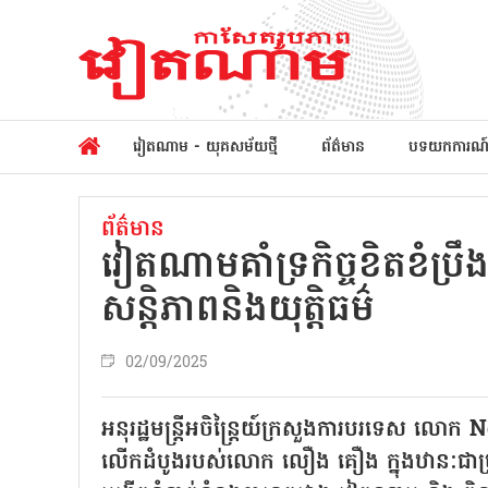
វៀតណាម - យុគសម័យថ្មី
ព័ត៌មាន
បទយកការណ
ព័ត៌មាន
វៀតណាមគាំទ្រកិច្ចខិតខំប្
សន្តិភាពនិងយុត្តិធម៌
02/09/2025
អនុរដ្ឋមន្ត្រីអចិន្រ្តៃយ៍ក្រសួងការបរទេស 
លើកដំបូងរបស់លោក លឿង គឿង ក្នុងឋានៈជាប្រធា