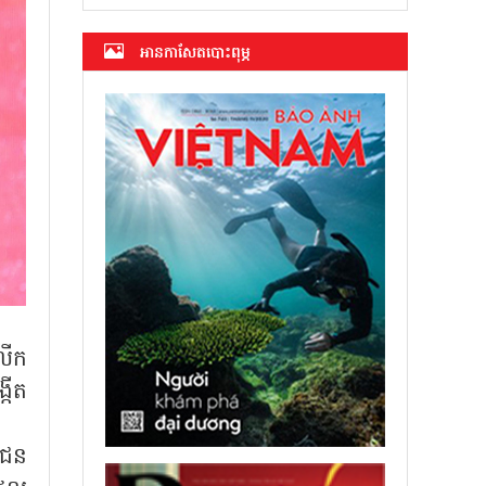
អាន​កាសែត​បោះពុម្ភ
លើក
កើត
ាជន