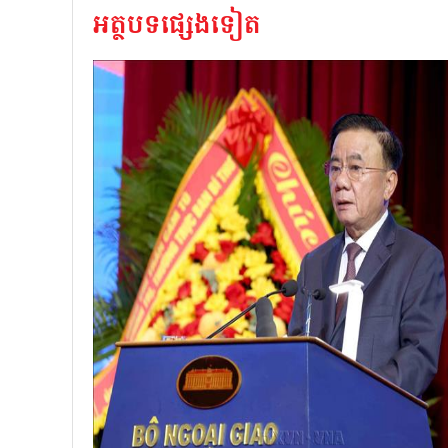
អត្ថបទផ្សេងទៀត