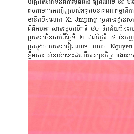
បង្កើតទំនាក់ទំនងការទូតរវាង វៀតណាម និង ចិ
តបតាមការអញ្ជើញរបស់អគ្គលេខាគណៈកម្មាធិការមជ
មានិតចិនលោក Xi Jinping ប្រធានរដ្ឋនៃ
ពិធីអបអរ សាទរខួបលើកទី ៨០ ទិវាជ័យជំនះ
ប្រទេសចិនចាប់ពីថ្ងៃទី ២ ដល់ថ្ងៃទី ៤ ខែកញ្ញា។ 
ក្រសួងការបទេសវៀតណាម លោក Nguyen Mi
ខ្លឹមសារ សំខាន់ៗនេះដំណើរទស្សនកិច្ចការងា