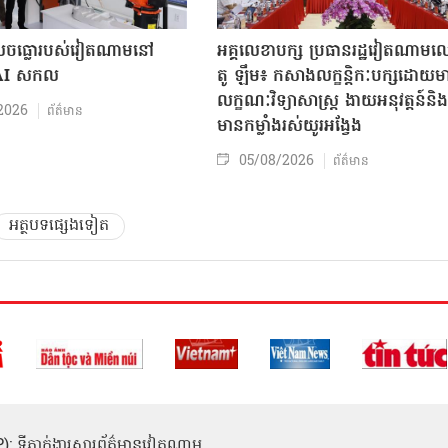
៏លេចធ្លោរបស់វៀតណាមនៅ
អគ្គលេខាបក្ស ប្រធានរដ្ឋវៀតណាម
 AI សកល
តូ ឡឹម៖ កសាងលក្ខន្តិកៈបក្សដោយម
លក្ខណៈវិទ្យាសាស្ត្រ ងាយអនុវត្តន៍និង
2026
ព័ត៌មាន
មានកម្លាំងរស់យូរអង្វែង
05/08/2026
ព័ត៌មាន
អត្ថបទផ្សេងទៀត
(ICP): ទីភ្នាក់ងារសារព័ត៌មានវៀតណាម