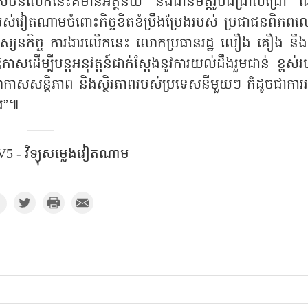
ិនលើកនេះគឺមានអត្ថន័យ និងជានិមិត្តរូបដ៏ជ្រាលជ្រៅ 
ររបស់វៀតណាមចំពោះកិច្ចខិតខំប្រឹងប្រែងរបស់ ប្រជាជនពិភព
ពេញទស្សនកិច្ច ការងារលើកនេះ លោកប្រធានរដ្ឋ លឿង គឿង នឹង
សដើម្បីបន្តអនុវត្តន៍ជាក់ស្ដែងនូវការយល់ដឹងរួមជាន់ ខ្ពស់
រិយាកាសសន្តិភាព និងស្ថិរភាពរបស់ប្រទេសនីមួយៗ ក៏ដូចជាការរ
ែរ”៕
5 - វិទ្យុសម្លេងវៀតណាម