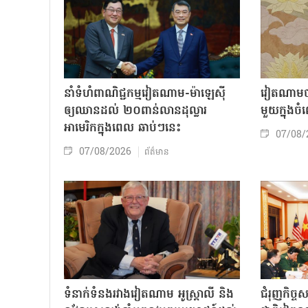
នាំទំហំពាណិជ្ជកម្មវៀតណាម-ម៉ាឡេស៊ី
វៀតណាមចា
ឲ្យឈានដល់ ២០ពាន់លានដុល្លារ
មួយក្នុង
អាមេរិកក្នុងពេល ឆាប់ៗនេះ
07/08/
07/08/2026
ព័ត៌មាន
ទំនាក់ទំនងរវាងវៀតណាម អូស្ត្រាលី និង
ជំរុញកិច្ច