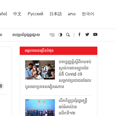
añol
中文
Русский
日本語
ລາວ
한국어
គល
ពហុប្រព័ន្ធផ្សព្វផ្សាយ
អត្ថបទអានច្រើនបំផុត
បទប្បញ្ញត្តិស្តីពីការទប់
ស្កាត់ការរាតត្បាតនៃ
ជំងឺ Covid-19
សម្រាប់ប្រជាជនដែល
ចូលមកប្រទេសវៀតណាម
បើកកិច្ចប្រជុំរដ្ឋមន្ត្រី
អប់រំអាស៊ាន
លើកទី១២