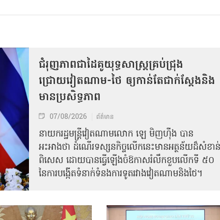
ជំរុញភាពជាដៃគូយុទ្ធសាស្ត្រគ្រប់ជ្រុង
ជ្រោយវៀតណាម-ថៃ ឲ្យកាន់តែជាក់ស្ដែងនិង
មានប្រសិទ្ធភាព
07/08/2026
ព័ត៌មាន
នាយករដ្ឋមន្ត្រីវៀតណាមលោក ឡេ មិញហ៊ឹង បាន
អះអាងថា ដំណើរទស្សនកិច្ចលើកនេះមានអត្ថន័យដ៏សំខាន
ពិសេស ដោយបានធ្វើឡើងចំឱកាសរំលឹកខួបលើកទី ៥០
នៃការបង្កើតទំនាក់ទំនងការទូតរវាងវៀតណាមនិងថៃ។