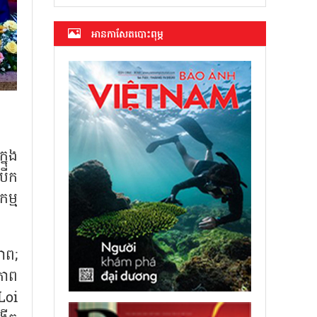
អាន​កាសែត​បោះពុម្ភ
្នុង
បើក
ម្ម
ាព;
នភាព
 Loi