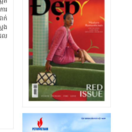
្កើត
ការ
ាក់
តែង
ដែល