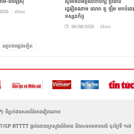
ាម-ម៉ាឡេស៊ី
ស្វាគមន៍អគ្គលេខាបក្ស ប្រធាន
រដ្ឋវៀតណាម លោក តូ ឡឹម មកបំព
2026
ព័ត៌មាន
ទស្សនកិច្ច
06/08/2026
ព័ត៌មាន
អត្ថបទផ្សេងទៀត
(ICP): ទីភ្នាក់ងារសារព័ត៌មានវៀតណាម
1
 137/GP-BTTTT ផ្តល់ដោយក្រសួងព័ត៌មាន និងសារគមនាគមន៍ ចុះថ្ងៃទី ១៧