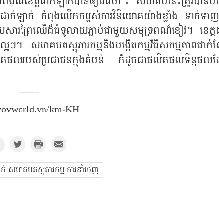
ងកំពង់ផែខេត្តដាក់ឡាក់បានឲ្យដឹងថា ៖ “សមាគមនេះត្រូវបានបង
ក់ឡាក់ កំពុងលើកកម្ពស់ការវិនិយោគយ៉ាងខ្លាំង ទាក់ទាញ
ោយសារព្រៃឈើដ៏ធំទូលាយភ្ជាប់ជាមួយសមុទ្រពណ៌ខៀវ។ ខេត្តដ
្អៗ។ សមាគមភស្តុភារកម្មនឹងបង្កើតកម្មវិធីសកម្មភាពជាក់ស្
ទៅលើផលិតផលរបស់ប្រជាជនក្នុងតំបន់ ក៏ដូចជាផលិតផលទិន្នផល
vovworld.vn/km-KH
ក់ សមាគមភស្តុភារកម្ម ការនាំចេញ