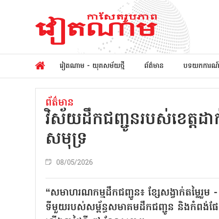
វៀតណាម - យុគសម័យថ្មី
ព័ត៌មាន
បទយកការណ
ព័ត៌មាន
វិស័យដឹកជញ្ជូនរបស់ខេត្តដាក់
សមុទ្រ
08/05/2026
“សមាហរណកម្មដឹកជញ្ជូន៖ ខ្សែសង្វាក់តម្លៃរួ
ទីមួយរបស់សម្ព័ន្ធសមាគមដឹកជញ្ជូន និងកំពង