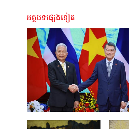
អត្ថបទផ្សេងទៀត