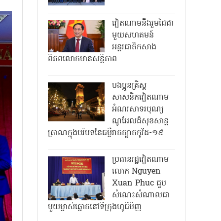
វៀតណាមនឹងរួមដៃជា
មួយសហគមន៍
អន្តរជាតិកសាង
ពិភពលោកមានសន្តិភាព
បងប្អូនគ្រិស្ត
សាសនិកវៀតណាម
អំណរសាទរបុណ្យ
ណូអែលដ៏សុខសាន្ត
ត្រាណក្នុងបរិបទនៃជម្ងឺរាតត្បាតកូវីដ-១៩
ប្រធានរដ្ឋវៀតណាម
លោក Nguyen
Xuan Phuc ជួប
សំណេះសំណាលជា
មួយម្ចាស់ឆ្នោតនៅទីក្រុងហូជីមិញ