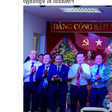
ឡើងនាថ្ងៃទី ៧ ខែឧសភា។