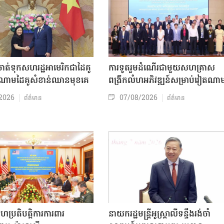
ត់ទុកសហរដ្ឋអាមេរិកជាដៃគូ
ការទូតរួមដំណើរជាមួយសហគ្រាស
ចំណោមដៃគូសំខាន់ឈានមុខគេ
ពង្រីកលំហអភិវឌ្ឍន៍សម្រាប់វៀតណា
2026
07/08/2026
ព័ត៌មាន
ព័ត៌មាន
សហប្រតិបត្តិការការពារ
នាយករដ្ឋមន្ត្រីអូស្ត្រាលីទន្ទឹងរង់ចាំ