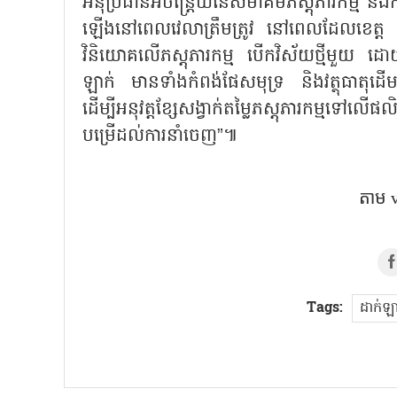
អនុប្រធានអចិន្ត្រៃយ៍នៃសមាគមភស្តុភារកម្ម និ
ឡើងនៅពេលវេលាត្រឹមត្រូវ នៅពេលដែលខេត្ត ដា
វិនិយោគលើភស្តុភារកម្ម បើកវិស័យថ្មីមួយ ដ
ឡាក់ មានទាំងកំពង់ផែសមុទ្រ និងវត្ថុធាតុដើមល
ដើម្បីអនុវត្តខ្សែសង្វាក់តម្លៃភស្តុភារកម្ម
បម្រើដល់ការនាំចេញ”៕
តាម 
Tags:
ដាក់ឡា