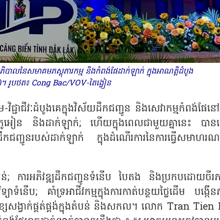
្សាភិបាលនៃសមាគមភស្តុភារកម្ម និងកំពង់ផែដាក់ឡាក់ ក្នុងអាណត្តិដំបូង
 រូបថត៖ Cong Bac/VOV-តៃង្វៀន
-វិជ្ជាជីវៈដំបូងគេក្នុងវិស័យដឹកជញ្ជូន និងសេវាកម្មកំពង់ផែនៅក
ាលរវាងភូអៀន និងដាក់ឡាក់; ហើយក្នុងពេលជាមួយគ្នានេះ បាន
មដឹកជញ្ជូនរបស់ដាក់ឡាក់ ក្នុងដំណើរការនៃការធ្វើសមាហរណក
បន់; ការអភិវឌ្ឍដឹកជញ្ជូនទំនើប បៃតង និងប្រកបដោយចីរភ
វិទ្យាទំនើប; គាំទ្រអាជីវកម្មក្នុងការកាត់បន្ថយថ្លៃដើម បង្កើ
ងខ្សែសង្វាក់ផ្គត់ផ្គង់ក្នុងតំបន់ និងសកល។ លោក Tran Tien