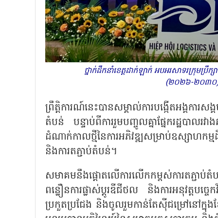
ថ្នាក់ដឹកនាំខេត្តដាក់ឡាក់ អបអរសាទរក្រុមប្រឹក
(២០២៦-២០៣០)។
ព្រឹត្តិការណ៍នេះបានសម្គាល់ការបង្កើតអង្គការសង្គម
តំបន់ បន្ទាប់ពីការរួមបញ្ចូលគ្នាផ្នែករដ្ឋប
ដំណាក់កាលថ្មីនៃការអភិវឌ្ឍសម្រាប់ឧស្សាហកម្
និងការតភ្ជាប់តំបន់។
សមាគមនឹងផ្តោតលើការលើកកម្ពស់ការតភ្ជាប់តំ
ពន្លឿនការផ្លាស់ប្តូរឌីជីថល និងការអនុវត្តបច្ចេក
ប្រកួតប្រជែង និងចូលរួមកាន់តែស៊ីជម្រៅនៅក្នុ