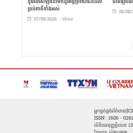
នូវែលសេឡង់នាំមកនូវអត្ថប្រយោជន៍ដល់
ជាតិវៀតណ
គ្រប់ភាគីទាំងអស់
06/08/
07/08/2026
ព័ត៌មាន
អ្នកផ្គត់ផ្គង់ព័ត៌មាន
ISSN : 1606 - 026
លិខិតអនុញ្ញត្តិលេខ
ខែមករា ឆ្នាំ២០២២