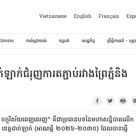
Vietnamese
English
Français
Esp
៍ឯកទេស
ការស្វែងយល់
វប្បធម៌
សេដ្ឋកិច្ច
ព្រឹត្តិការណ៍ - បុគ្
ឡាក់ជំរុញការតភ្ជាប់រវាងព្រៃភ្នំនិង
ម - ចក្ខុវិស័យពេញលេញ” គឺជាប្រធានបទនៃមហាសន្និបាតលើក
់ផែ ខេត្តដាក់ឡាក់ (អាណត្តិ ២០២៦-២០៣០) ដែលបានធ្វើ