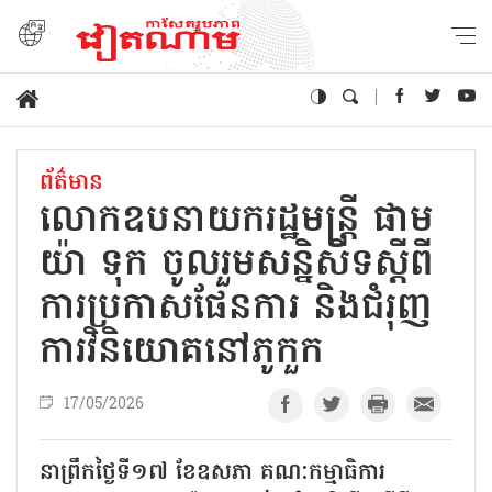
ព័ត៌មាន
លោកឧបនាយករដ្ឋមន្ត្រី ផាម
យ៉ា ទុក ចូលរួមសន្និសីទស្តីពី
ការប្រកាសផែនការ និងជំរុញ
ការវិនិយោគនៅភូកួក
17/05/2026
នាព្រឹកថ្ងៃទី១៧ ខែឧសភា គណៈកម្មាធិការ