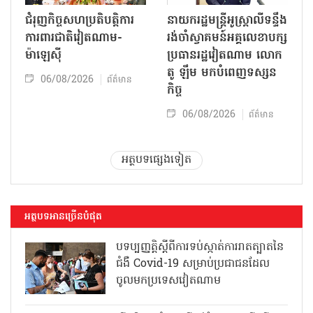
ជំរុញកិច្ចសហប្រតិបត្តិការ
នាយករដ្ឋមន្ត្រីអូស្ត្រាលីទន្ទឹង
ការពារជាតិវៀតណាម-
រង់ចាំស្វាគមន៍អគ្គលេខាបក្ស
ម៉ាឡេស៊ី
ប្រធានរដ្ឋវៀតណាម លោក
តូ ឡឹម មកបំពេញទស្សន
06/08/2026
ព័ត៌មាន
កិច្ច
06/08/2026
ព័ត៌មាន
អត្ថបទផ្សេងទៀត
អត្ថបទអានច្រើនបំផុត
បទប្បញ្ញត្តិស្តីពីការទប់ស្កាត់ការរាតត្បាតនៃ
ជំងឺ Covid-19 សម្រាប់ប្រជាជនដែល
ចូលមកប្រទេសវៀតណាម