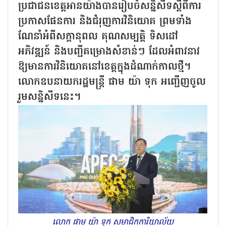
ប្រជាជនខេត្តអានយ៉ាងបានរៀបចំសន្និសីទស្តីពីការ
ប្រកាសផែនការ និងជំរុញការវិនិយោគ ព្រមទាំង
ណែនាំអំពីសក្តានុពល គុណសម្បត្តិ ទិសដៅ
អភិវឌ្ឍន៍ និងបញ្ជីគម្រោងសំខាន់ៗ ដែលអំពាវនាវ
ឱ្យមានការវិនិយោគនៅខេត្តក្នុងដំណាក់កាលថ្មី។
លោកឧបនាយករដ្ឋមន្ត្រី ផាម យ៉ា ទុក អញ្ជើញចូល
រួមសន្និសីទនេះ។
លោក ផាម យ៉ា ទុក សមាជិកការិយាល័យ