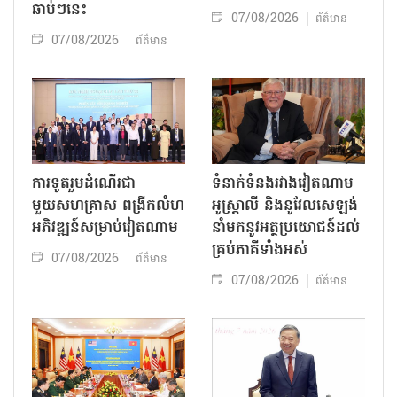
ឆាប់ៗនេះ
07/08/2026
ព័ត៌មាន
07/08/2026
ព័ត៌មាន
ការទូតរួមដំណើរជា
ទំនាក់ទំនងរវាងវៀតណាម
មួយសហគ្រាស ពង្រីកលំហ
អូស្ត្រាលី និងនូវែលសេឡង់
អភិវឌ្ឍន៍សម្រាប់វៀតណាម
នាំមកនូវអត្ថប្រយោជន៍ដល់
គ្រប់ភាគីទាំងអស់
07/08/2026
ព័ត៌មាន
07/08/2026
ព័ត៌មាន