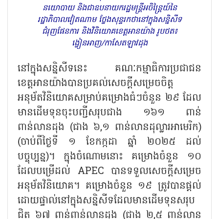
នយោបាយ និងជាឧបនាយករដ្ឋមន្ត្រីអចិន្ត្រៃយ៍នៃ
រដ្ឋាភិបាលវៀតណាម ថ្លែងសុន្ទរកថានៅក្នុងសន្និសីទ
ជំរុញផែនការ និងវិនិយោគខេត្តអានយ៉ាង រូបថត៖
ង្វៀនអាញ/កាសែតឡាវដុង
នៅក្នុងសន្និសីទនេះ គណៈកម្មាធិការប្រជាជន
ខេត្តអានយ៉ាងបានប្រគល់សេចក្តីសម្រេចចិត្ត
អនុម័តវិនិយោគសម្រាប់គម្រោងធំៗចំនួន ២៩ ដែល
មានដើមទុនចុះបញ្ជីសរុបជាង ១៦១ ពាន់
ពាន់លានដុង (ជាង ៦
,១ ពាន់លានដុល្លារអាមេរិក)
(ចាប់ពីថ្ងៃទី ១ ខែកក្កដា ឆ្នាំ ២០២៥ ដល់
បច្ចុប្បន្ន)។ ក្នុងចំណោមនោះ គម្រោងចំនួន ១០
ដែលបម្រើដល់ APEC បានទទួលសេចក្តីសម្រេច
អនុម័តវិនិយោគ។ គម្រោងចំនួន ១៩ ត្រូវបានផ្តល់
ដោយផ្ទាល់នៅក្នុងសន្និសីទដែលមានដើមទុនសរុប
ជិត ៦៧ ពាន់ពាន់លានដុង (ជាង ២,៥ ពាន់លាន