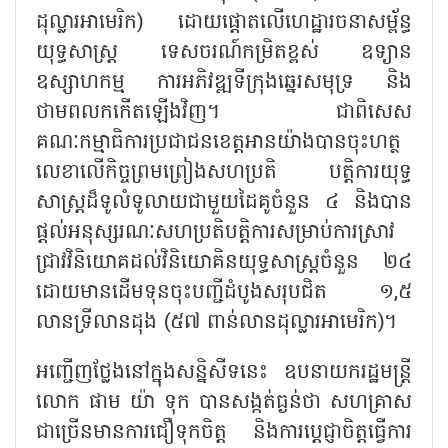
ដុល្លារអាមេរិក) ដោយផ្តោតលើហេដ្ឋារចនាសម្ព័ន្ធ
យុទ្ធសាស្ត្រ ទេសចរណ៍កម្រិតខ្ពស់ ឧទ្យាន
ឧស្សាហកម្ម ការអភិវឌ្ឍទីក្រុងឆ្នេរសមុទ្រ និង
ថាមពលកកើតឡើងវិញ។ ជាពិសេស
គណៈកម្មាធិការប្រជាជនខេត្តអានយ៉ាងបានចុះហត្ថ
លេខាលើកិច្ចព្រមព្រៀងសហប្រតិ បត្តិការយុទ្ធ
សាស្ត្រដ៏ទូលំទូលាយជាមួយដៃគូចំនួន ៤ និងបាន
ផ្តល់អនុស្សរណៈសហប្រតិបត្តិការសម្រាប់ការស្រាវ
ជ្រាវវិនិយោគដល់វិនិយោគិនយុទ្ធសាស្ត្រចំនួន ២៤
ដោយមានដើមទុនចុះបញ្ជីដំបូងសរុបជិត ១,៥
លានទ្រីលានដុង (៥៧ ពាន់លានដុល្លារអាមេរិក)។
អញ្ជើញថ្លែងនៅក្នុងសន្និសីទនេះ ឧបនាយករដ្ឋមន្ត្រី
លោក ផាម យ៉ា ទុក បានសង្កត់ធ្ងន់ថា សហគ្រាស
ជាច្រើនមានការជឿទុកចិត្ត និងការប្តេជ្ញាចិត្តធ្វើការ