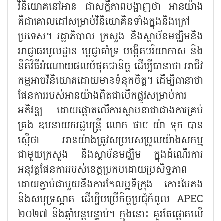
វិនិយោគនៅអាន ជាសក្ខីភាពបង្ហាញថា អានយ៉ាង
គឺជាគោលដៅសម្រាប់វិនិយោគិនទាំងក្នុងនិងក្រៅ
ប្រទេស។ រដ្ឋាភិបាល ក្រសួង និងស្ថាប័នមជ្ឈិមនិង
អាជ្ញាធរមូលដ្ឋាន ប្តេជ្ញាគាំទ្រ បង្កើតបរិយាកាស និង
នីតិវិធីអំណោយផលបំផុតជានិច្ច ដើម្បីធានាថា អាជីវ
កម្មអាចវិនិយោគដោយមានទំនុកចិត្ត។ ដើម្បីធានាថា
ផែនការរបស់អានយ៉ាងពិតជាបើកផ្លូវសម្រាប់ការ
អភិវឌ្ឍ ដោយផ្តោតលើការស្ថាបនាជាជាងការគ្រប់
គ្រង ឧបនាយករដ្ឋមន្ត្រី លោក ផាម យ៉ា ទុក បាន
ស្នើថា អានយ៉ាងត្រូវសម្របសម្រួលយ៉ាងសកម្ម
ជាមួយក្រសួង និងស្ថាប័នមជ្ឈិម ក្នុងដំណើរការ
អនុវត្តផែនការរបស់ខេត្តប្រកបដោយប្រសិទ្ធភាព
ដោយភ្ជាប់ជាមួយនឹងការកែលម្អទីក្រុង កោះបៃតង
និងសមុទ្រស្អាត ដើម្បីបម្រើកិច្ចប្រជុំកំពូល
APEC
២០២៧ និងឆ្នាំបន្តបន្ទាប់។ ក្នុងនោះ គួរតែផ្តោតលើ