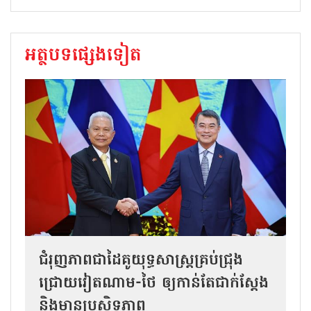
អត្ថបទផ្សេងទៀត
ជំរុញភាពជាដៃគូយុទ្ធសាស្ត្រគ្រប់ជ្រុង
ជ្រោយវៀតណាម-ថៃ ឲ្យកាន់តែជាក់ស្ដែង
និងមានប្រសិទ្ធភាព