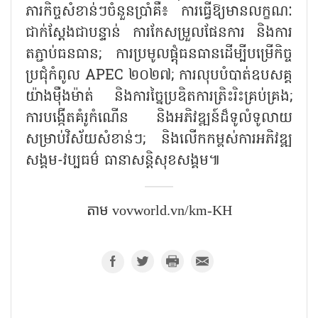
ភារកិច្ចសំខាន់ៗចំនួនប្រាំគឺ៖ ការធ្វើឱ្យមានលក្ខណៈ
ជាក់ស្តែងជាបន្ទាន់ ការកែសម្រួលផែនការ និងការ
តភ្ជាប់ធនធាន; ការប្រមូលផ្តុំធនធានដើម្បីបម្រើកិច្ច
ប្រជុំកំពូល APEC ២០២៧; ការលុបបំបាត់ឧបសគ្គ
យ៉ាងម៉ឺងម៉ាត់ និងការច្នៃប្រឌិតការត្រិះរិះគ្រប់គ្រង;
ការបង្កើតគំរូកំណើន និងអភិវឌ្ឍន៍ដ៏ទូលំទូលាយ
សម្រាប់វិស័យសំខាន់ៗ; និងលើកកម្ពស់ការអភិវឌ្ឍ
សង្គម-វប្បធម៌ ធានាសន្តិសុខសង្គម៕
តាម​ vovworld.vn/km-KH