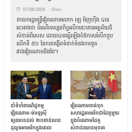
07/08/2026
ព័ត៌មាន
នាយករដ្ឋមន្ត្រីវៀតណាមលោក ឡេ មិញហ៊ឹង បាន
អះអាងថា ដំណើរទស្សនកិច្ចលើកនេះមានអត្ថន័យដ៏
សំខាន់ពិសេស ដោយបានធ្វើឡើងចំឱកាសរំលឹកខួប
លើកទី ៥០ នៃការបង្កើតទំនាក់ទំនងការទូត
រវាងវៀតណាមនិងថៃ។
នាំទំហំពាណិជ្ជកម្ម
វៀតណាមចាត់ទុក
វៀតណាម-ម៉ាឡេស៊ី
សហរដ្ឋអាមេរិកជាដៃគូមួយ
ឲ្យឈានដល់ ២០ពាន់លាន
ក្នុងចំណោមដៃគូ
ដុល្លារអាមេរិកក្នុងពេល
សំខាន់ឈានមុខគេ