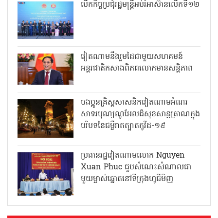
បើកកិច្ចប្រជុំរដ្ឋមន្ត្រីអប់រំអាស៊ានលើកទី១២
វៀតណាមនឹងរួមដៃជាមួយសហគមន៍
អន្តរជាតិកសាងពិភពលោកមានសន្តិភាព
បងប្អូនគ្រិស្តសាសនិកវៀតណាមអំណរ
សាទរបុណ្យណូអែលដ៏សុខសាន្តត្រាណក្នុង
បរិបទនៃជម្ងឺរាតត្បាតកូវីដ-១៩
ប្រធានរដ្ឋវៀតណាមលោក Nguyen
Xuan Phuc ជួបសំណេះសំណាលជា
មួយម្ចាស់ឆ្នោតនៅទីក្រុងហូជីមិញ