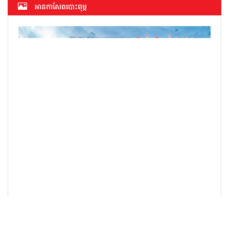
អាន​កាសែត​បោះពុម្ភ