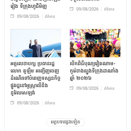
រៀង ទីក្រុងហូជីមិញ
09/08/2026
ព័ត៌មាន
09/08/2026
ព័ត៌មាន
អគ្គលេខាបក្ស ប្រធានរដ្ឋ
បើកពិធីបុណ្យវៀតណាម-
លោក តូឡឹម អញ្ជើញចេញ
កូរ៉េខាងត្បូងទីក្រុងដាណាំង
ដំណើរទៅបំពេញទស្សនកិច្ច
ឆ្នាំ ២០២៦
ផ្លូវរដ្ឋនៅអូស្ត្រាលីនិង
09/08/2026
ព័ត៌មាន
នូវែលសេឡង់
09/08/2026
ព័ត៌មាន
អត្ថបទផ្សេងទៀត