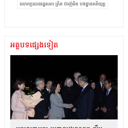
លោកប្រធានរដ្ឋសភា ត្រិន ថាញ់មិន បទដ្ឋានគតិយុត្ត
អត្ថបទផ្សេងទៀត