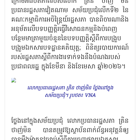
ក្រោមអធិបតីភាពរបស់លោក ត្រិន ថាញ់ មិន
ប្រធានរដ្ឋសភាវៀតណាម សម័យប្រជុំលើកទី២ នៃ
គណៈកម្មាធិការអចិន្ត្រៃយ៍រដ្ឋសភា បានពិចារណានិង
អនុម័តលើបទបញ្ញត្តិរធ្វើវិសោធនកម្មនិងបំពេញ
បន្ថែមមាត្រាមួយចំនួននៃបទបញ្ញត្តិស្តីពីការបង្រួប
បង្រួមឯកសារបទដ្ឋានគតិយុត្ត; ពិនិត្យរបាយការណ៍
របស់រដ្ឋសភាស្ដីពីការងារទាក់ទងនឹងបំណងរបស់
ប្រជាពលរដ្ឋ ក្នុងខែមីនា និងខែមេសា ឆ្នាំ២០២៦។
លោកប្រធានរដ្ឋសភា ត្រិន ថាញ់មិន ថ្លែងនៅក្នុង
សម័យប្រជុំ។ រូបថត៖ VNA
ថ្លែងនៅក្នុងសម័យប្រជុំ លោកប្រធានរដ្ឋសភា ត្រិន
ថាញ់មិន បានតម្រូវឱ្យស្ថាប័នពាក់ព័ន្ធអនុវត្តន៍ឲ្យ
បានម៉ឺងម៉ាតនូវច្បាប់ស្ដីពីការចេញផ្សាយឯកសារ