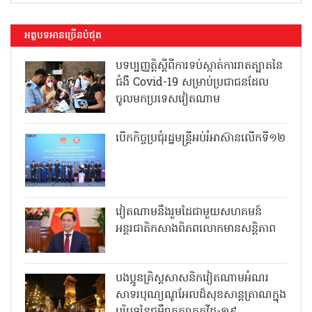
អត្ថបទអានច្រើនបំផុត
បទប្បញ្ញត្តិស្តីពីការទប់ស្កាត់ការរាតត្បាតនៃ
ជំងឺ Covid-19 សម្រាប់ប្រជាជនដែល
ចូលមកប្រទេសវៀតណាម
បើកកិច្ចប្រជុំរដ្ឋមន្ត្រីអប់រំអាស៊ានលើកទី១២
វៀតណាមនឹងរួមដៃជាមួយសហគមន៍
អន្តរជាតិកសាងពិភពលោកមានសន្តិភាព
បងប្អូនគ្រិស្តសាសនិកវៀតណាមអំណរ
សាទរបុណ្យណូអែលដ៏សុខសាន្តត្រាណក្នុង
បរិបទនៃជម្ងឺរាតត្បាតកូវីដ-១៩