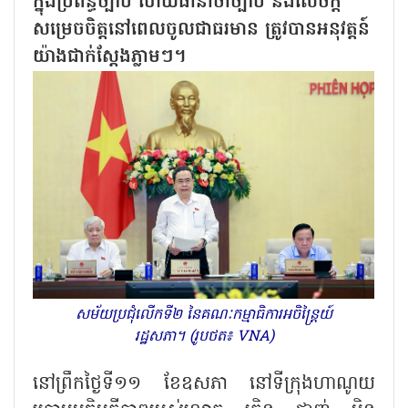
ក្នុងប្រព័ន្ធច្បាប់ ហើយធានាថាច្បាប់ និងសេចក្តី
សម្រេចចិត្តនៅពេលចូលជាធរមាន ត្រូវបានអនុវត្តន៍
យ៉ាងជាក់ស្ដែងភ្លាមៗ។
សម័យប្រជុំលើកទី២ នៃគណៈកម្មាធិការអចិន្ត្រៃយ៍
រដ្ឋសភា។ (រូបថត៖ VNA)
នៅព្រឹកថ្ងៃទី១១ ខែឧសភា នៅទីក្រុងហាណូយ