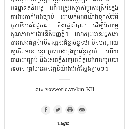
បទដ្ឋានគតិយុត្ត ហើយត្រូវតែផ្លាស់ប្ដូរការត្រិះរិះក្នុង
ការងារតាក់តែងច្បាប់ ដោយកំណត់យ៉ាងច្បាស់អំពី
តួនាទីរបស់រដ្ឋសភា និងរដ្ឋាភិបាល ដើម្បីកែលម្អ
គុណភាពការងារនីតិបញ្ញត្តិ។ លោកប្រធានរដ្ឋសភា
បានសង្កត់ធ្ងន់លើទស្សនៈដ៏ខ្ជាប់ខ្ជួនថា មិនបណ្ដោយ
ឲ្យកើតមានចន្លោះប្រហោងក្នុងប្រព័ន្ធច្បាប់ ហើយ
ធានាថាច្បាប់ និងសេចក្តីសម្រេចចិត្តនៅពេលចូលជា
ធរមាន ត្រូវបានអនុវត្តន៍យ៉ាងជាក់ស្ដែងភ្លាមៗ៕
តាម vovworld.vn/km-KH
Tags: