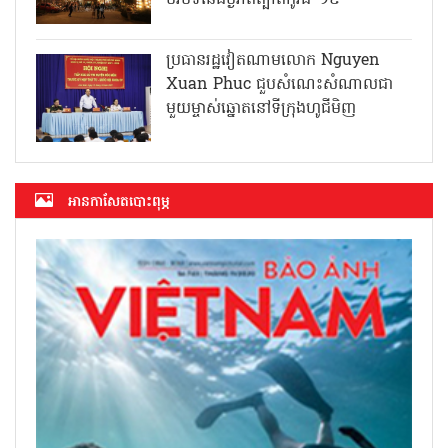
ប្រធានរដ្ឋវៀតណាមលោក Nguyen
Xuan Phuc ជួបសំណេះសំណាលជា
មួយម្ចាស់ឆ្នោតនៅទីក្រុងហូជីមិញ
អាន​កាសែត​បោះពុម្ភ