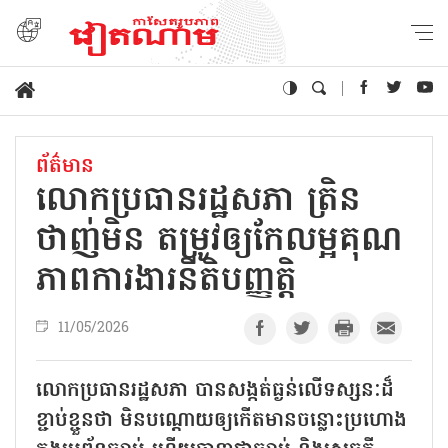
ព័ត៌មាន
លោកប្រធានរដ្ឋសភា ត្រិន
ថាញ់មិន តម្រូវឲ្យកែលម្អគុណ
ភាពការងារនីតិបញ្ញត្តិ
11/05/2026
លោកប្រធានរដ្ឋសភា បានសង្កត់ធ្ងន់លើទស្សនៈដ៏
ខ្ជាប់ខ្ជួនថា មិនបណ្ដោយឲ្យកើតមានចន្លោះប្រហោង