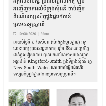
អគ្គលេខាបក្ស ប្រធានរដ្ឋលោកតូ ឡឹម
អញ្ជើញមកដល់ទីក្រុងស៊ីដនី ចាប់ផ្តើម
ដំណើរទស្សនកិច្ចផ្លូវរដ្ឋទៅកាន់
ប្រទេសអូស្ត្រាលី
10/08/2026
ព័ត៌មាន
នាយប់ថ្ងៃទី ៩ ខែសីហា (ម៉ោងក្នុងមូលដ្ឋាន) អគ្គ
លេខាបក្ស ប្រធានរដ្ឋលោកតូ ឡឹម និងគណៈប្រតិភូ
ជាន់ខ្ពស់វៀតណាម បានមកដល់អាកាសយានដ្ឋាន
អន្តរជាតិ Kingsford-Smith ក្នុងទីក្រុងស៊ីដនី រដ្ឋ
New South Wales ដោយចាប់ផ្តើមដំណើរ
ទស្សនកិច្ចផ្លូវរដ្ឋទៅកាន់ប្រទេសអូស្ត្រាលី។