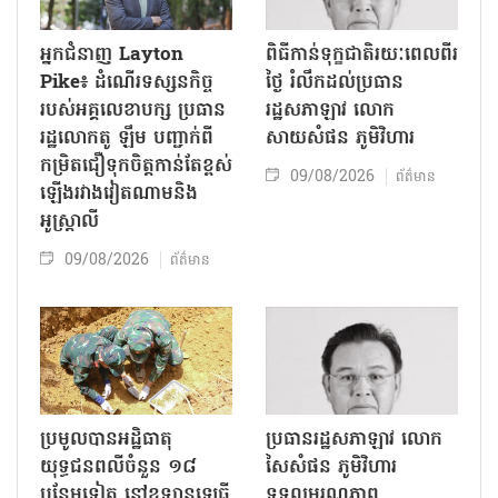
អ្នកជំនាញ Layton
ពិធីកាន់ទុក្ខជាតិរយៈពេលពីរ
Pike៖ ដំណើរទស្សនកិច្ច
ថ្ងៃ រំលឹកដល់ប្រធាន
របស់អគ្គលេខាបក្ស ប្រធាន
រដ្ឋសភាឡាវ លោក
រដ្ឋលោកតូ ឡឹម បញ្ជាក់ពី
សាយសំផន ភូមិវិហារ
កម្រិតជឿទុកចិត្តកាន់តែខ្ពស់
09/08/2026
ព័ត៌មាន
ឡើងរវាងវៀតណាមនិង
អូស្ត្រាលី
09/08/2026
ព័ត៌មាន
ប្រមូលបានអដ្ឋិធាតុ
ប្រធានរដ្ឋសភាឡាវ លោក
យុទ្ធជនពលីចំនួន ១៨
សៃសំផន ភូមិវិហារ
បន្ថែមទៀត នៅឧទ្យានឡេធី
ទទួលមរណភាព