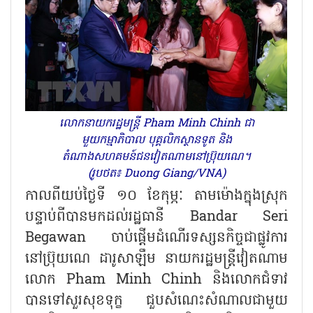
លោកនាយករដ្ឋមន្ត្រី Pham Minh Chinh ជា
មួយកម្មាភិបាល បុគ្គលិកស្ថានទូត និង
តំណាងសហគមន៍ជនវៀតណាមនៅប្រ៊ុយណេ។
(រូបថត៖ Duong Giang/VNA)
កាលពីយប់ថ្ងៃទី ១០ ខែកុម្ភៈ តាមម៉ោងក្នុងស្រុក
បន្ទាប់ពីបានមកដល់រដ្ឋធានី
Bandar Seri
Begawan
ចាប់ផ្ដើមដំណើរទស្សនកិច្ចជាផ្លូវការ
នៅប្រ៊ុយណេ ដារូសាឡឹម នាយករដ្ឋមន្ត្រីវៀតណាម
លោក
Pham Minh Chinh
និងលោកជំទាវ
បានទៅសួរសុខទុក្ខ ជួបសំណេះសំណាលជាមួយ