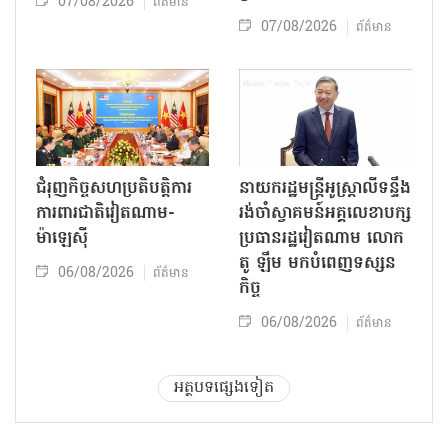
07/08/2026
ព័ត៌មាន
07/08/2026
ព័ត៌មាន
ជំរុញកិច្ចសហប្រតិបត្តិការ
នាយករដ្ឋមន្ត្រីអូស្ត្រាលីទន្ទឹង
ការពារជាតិវៀតណាម-
រង់ចាំស្វាគមន៍អគ្គលេខាបក្ស
ម៉ាឡេស៊ី
ប្រធានរដ្ឋវៀតណាម លោក
តូ ឡឹម មកបំពេញទស្សន
06/08/2026
ព័ត៌មាន
កិច្ច
06/08/2026
ព័ត៌មាន
អត្ថបទផ្សេងទៀត