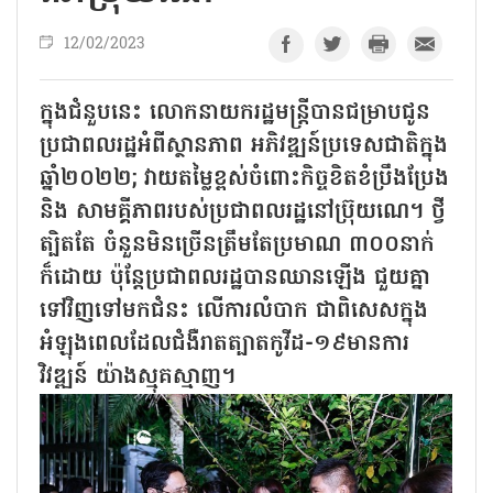
12/02/2023
ក្នុងជំនួបនេះ លោកនាយករដ្ឋមន្ត្រីបានជម្រាបជូន
ប្រជាពលរដ្ឋអំពីស្ថានភាព អភិវឌ្ឍន៍ប្រទេសជាតិក្នុង
ឆ្នាំ២០២២; វាយតម្លៃខ្ពស់ចំពោះកិច្ចខិតខំប្រឹងប្រែង
និង សាមគ្គីភាពរបស់ប្រជាពលរដ្ឋនៅប្រ៊ុយណេ។ ថ្វី
ត្បិតតែ ចំនួនមិនច្រើនត្រឹមតែប្រមាណ ៣០០នាក់
ក៏ដោយ ប៉ុន្តែប្រជាពលរដ្ឋបានឈានឡើង ជួយគ្នា
ទៅវិញទៅមកជំនះ លើការលំបាក ជាពិសេសក្នុង
អំឡុងពេលដែលជំងឺរាតត្បាតកូវីដ-១៩មានការ
វិវឌ្ឍន៍ យ៉ាងស្មុគស្មាញ។