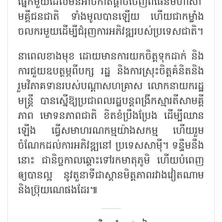
ផ្នែកមួយដែលមិនអាចកាត់ផ្ដាច់ចេញពីផែនមហាសា
មគ្គីជនជាតិ ទាំងមូលបានឡើយ ហើយជាកម្លាំង
ចលករមួយដើម្បីជំរុញការអភិវឌ្ឍរបស់ប្រទេសជាតិ។
នាពេលខាងមុខ ដោយមានការយកចិត្តទុកដាក់ និង
ការជួយឧបត្ថម្ភពីបក្ស រដ្ឋ និងការស្រុះចិត្តគំនិតនិង
រួមវិភាគទានរបស់បណ្ដាសហគ្រាស លោកនាយករដ្ឋ
មន្ត្រី បានស្នើឱ្យប្រជាពលរដ្ឋបន្តពង្រីកស្មារតីសាមគ្គី
ភាព មោទនភាពជាតិ ខិតខំប្រឹងប្រែង ដើម្បីឈាន
ឡើង ធ្វើសមាហរណកម្មយ៉ាងសកម្ម ហើយរួម
ចំណែកដល់ការអភិវឌ្ឍនៅ ប្រទេសសាម៉ី។ ទន្ទឹមនឹង
នោះ ជានិច្ចកាលឆ្ពោះទៅរកមាតុភូមិ ហើយបំពេញ
ឲ្យបានល្អ នូវតួនាទីជាស្ពានមិត្តភាពរវាងវៀតណាម
និងប្រ៊ុយណេផងដែរ៕