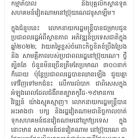
កម្មាភិបាល និងបុគ្គលិកស្ថានទូត
សហគមន៍វៀតណាមនៅប្រ៊ុយណេដារូសាឡឹម។
ក្នុងជំនួបនេះ លោកនាយករដ្ឋមន្ត្រីបានជម្រាបជូន
ប្រជាពលរដ្ឋអំពីស្ថានភាព អភិវឌ្ឍន៍ប្រទេសជាតិក្នុង
ឆ្នាំ២០២២
;
វាយតម្លៃខ្ពស់ចំពោះកិច្ចខិតខំប្រឹងប្រែង
និង សាមគ្គីភាពរបស់ប្រជាពលរដ្ឋនៅប្រ៊ុយណេ។ ថ្វី
ត្បិតតែ ចំនួនមិនច្រើនត្រឹមតែប្រមាណ ៣០០នាក់
ក៏ដោយ ប៉ុន្តែប្រជាពលរដ្ឋបានឈានឡើង ជួយគ្នា
ទៅវិញទៅមកជំនះ លើការលំបាក ជាពិសេសក្នុង
អំឡុងពេលដែលជំងឺរាតត្បាតកូវីដ-១៩មានការ
វិវឌ្ឍន៍ យ៉ាងស្មុគស្មាញ។ លោកនាយករដ្ឋមន្ត្រីបាន
អះអាងថា បក្ស និងរដ្ឋវៀតណាមជានិច្ចកាលចាត់
ទុកសហគមន៍ជនវៀតណាមនៅក្រៅប្រទេស ក្នុង
នោះមាន សហគមន៍ជនវៀតណាម នៅប្រ៊ុយណេ ជា