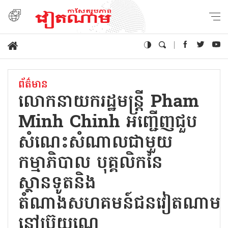
ព័ត៌មាន
លោកនាយករដ្ឋមន្ត្រី Pham
Minh Chinh អញ្ជើញជួប
សំណេះសំណាលជាមួយ
កម្មាភិបាល បុគ្គលិកនៃ
ស្ថានទូតនិង
តំណាងសហគមន៍ជនវៀតណាម
នៅប្រ៊ុយណេ