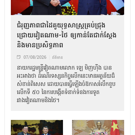
ជំរុញភាពជាដៃគូយុទ្ធសាស្ត្រគ្រប់ជ្រុង
ជ្រោយវៀតណាម-ថៃ ឲ្យកាន់តែជាក់ស្ដែង
និងមានប្រសិទ្ធភាព
07/08/2026
ព័ត៌មាន
នាយករដ្ឋមន្ត្រីវៀតណាមលោក ឡេ មិញហ៊ឹង បាន
អះអាងថា ដំណើរទស្សនកិច្ចលើកនេះមានអត្ថន័យដ៏
សំខាន់ពិសេស ដោយបានធ្វើឡើងចំឱកាសរំលឹកខួប
លើកទី ៥០ នៃការបង្កើតទំនាក់ទំនងការទូត
រវាងវៀតណាមនិងថៃ។