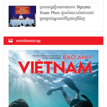
ប្រធានរដ្ឋវៀតណាមលោក Nguyen
Xuan Phuc ជួបសំណេះសំណាលជា
មួយម្ចាស់ឆ្នោតនៅទីក្រុងហូជីមិញ
អាន​កាសែត​បោះពុម្ភ