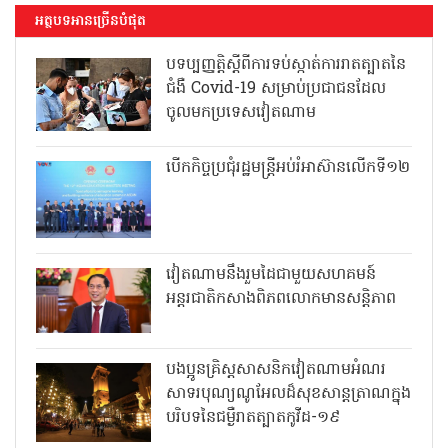
អត្ថបទអានច្រើនបំផុត
បទប្បញ្ញត្តិស្តីពីការទប់ស្កាត់ការរាតត្បាតនៃ
ជំងឺ Covid-19 សម្រាប់ប្រជាជនដែល
ចូលមកប្រទេសវៀតណាម
បើកកិច្ចប្រជុំរដ្ឋមន្ត្រីអប់រំអាស៊ានលើកទី១២
វៀតណាមនឹងរួមដៃជាមួយសហគមន៍
អន្តរជាតិកសាងពិភពលោកមានសន្តិភាព
បងប្អូនគ្រិស្តសាសនិកវៀតណាមអំណរ
សាទរបុណ្យណូអែលដ៏សុខសាន្តត្រាណក្នុង
បរិបទនៃជម្ងឺរាតត្បាតកូវីដ-១៩