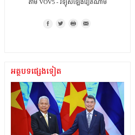
តាម VOV5 - វិទ្យុសំឡេងវៀតណាម
អត្ថបទផ្សេងទៀត