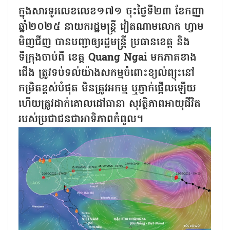
ក្នុងសារទូរលេខលេខ១៧១ ចុះថ្ងៃទី២៣ ខែកញ្ញា
ឆ្នាំ២០២៥ នាយករដ្ឋមន្ត្រី វៀតណាមលោក ហ្វាម
មិញជីញ បានបញ្ជាឲ្យរដ្ឋមន្ត្រី ប្រធានខេត្ត និង
ទីក្រុងចាប់ពី ខេត្ត Quang Ngai មកភាគខាង
ជើង ត្រូវទប់ទល់យ៉ាងសកម្មចំពោះខ្យល់ព្យុះនៅ
កម្រិតខ្ពស់បំផុត មិនត្រូវអកម្ម ឬភ្ញាក់ផ្អើលឡើយ
ហើយត្រូវដាក់គោលដៅធានា សុវត្ថិភាពអាយុជីវិត
របស់ប្រជាជនជាអាទិភាពកំពូល។