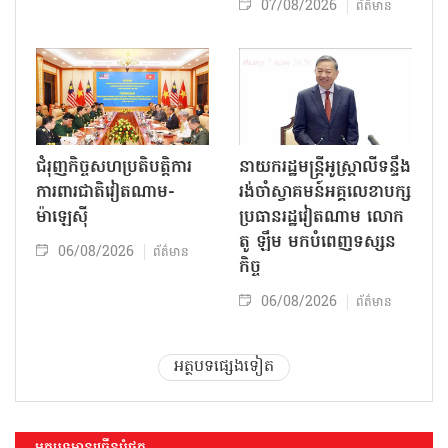
07/08/2026
ព័ត៌មាន
ជំរុញកិច្ចសហប្រតិបត្តិការ
នាយករដ្ឋមន្ត្រីអូស្ត្រាលីទន្ទឹង
ការពារជាតិវៀតណាម-
រង់ចាំស្វាគមន៍អគ្គលេខាបក្ស
ម៉ាឡេស៊ី
ប្រធានរដ្ឋវៀតណាម លោក
តូ ឡឹម មកបំពេញទស្សន
06/08/2026
ព័ត៌មាន
កិច្ច
06/08/2026
ព័ត៌មាន
អត្ថបទផ្សេងទៀត