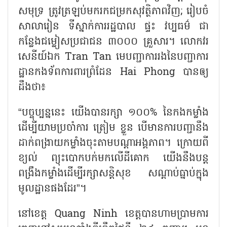
សមុទ្រ ត្រូវត្រឡប់មករកជម្រកសុវត្ថិភាពវិញ; រៀបចំ
សាលារៀន ទីស្នាក់ការរដ្ឋបាល ផ្ទះ វប្បធម៌ ជា
កន្លែងជម្លៀសប្រជាជន ៣០០០ គ្រួសារ។ លោកវរ
សេនីយ៍ឯក Tran Tan មេបញ្ជាការរងនៃបញ្ជាការ
ដ្ឋានកងទ័ពការពារព្រំដែន Hai Phong បានឲ្យ
ដឹងថា៖
“បច្ចុប្បន្ននេះ យើងបានរក្សា ១០០% នៃកងកម្លាំង
ដើម្បីយាមប្រចាំការ ត្រៀម ខ្លួន បើមានការបញ្ជានឹង
ដាក់ពង្រាយកម្លាំងចុះតាមបណ្តាអង្គភាព។ ក្រោយពី
ខ្យល់ ព្យុះបោកបក់មកលើដីគោក យើងនឹងបន្ត
ពង្រឹងកម្លាំងដើម្បីរក្សាសន្តិសុខ សណ្តាប់ធ្នាប់ក្នុង
មូលដ្ឋានផងដែរ”។
នៅខេត្ត
Quang Ninh ខេត្តបានហាមប្រាមការ