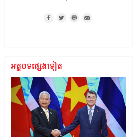
អត្ថបទផ្សេងទៀត