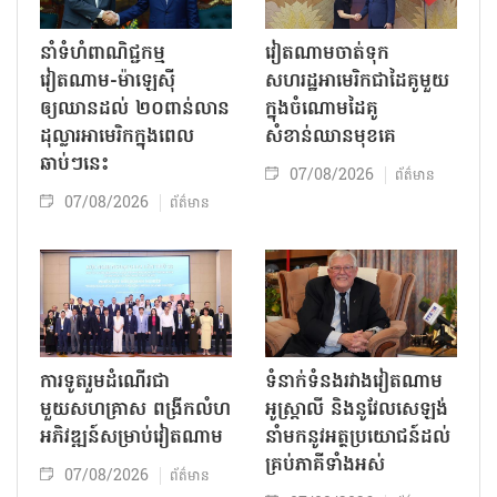
នាំទំហំពាណិជ្ជកម្ម
វៀតណាមចាត់ទុក
វៀតណាម-ម៉ាឡេស៊ី
សហរដ្ឋអាមេរិកជាដៃគូមួយ
ឲ្យឈានដល់ ២០ពាន់លាន
ក្នុងចំណោមដៃគូ
ដុល្លារអាមេរិកក្នុងពេល
សំខាន់ឈានមុខគេ
ឆាប់ៗនេះ
07/08/2026
ព័ត៌មាន
07/08/2026
ព័ត៌មាន
ការទូតរួមដំណើរជា
ទំនាក់ទំនងរវាងវៀតណាម
មួយសហគ្រាស ពង្រីកលំហ
អូស្ត្រាលី និងនូវែលសេឡង់
អភិវឌ្ឍន៍សម្រាប់វៀតណាម
នាំមកនូវអត្ថប្រយោជន៍ដល់
គ្រប់ភាគីទាំងអស់
07/08/2026
ព័ត៌មាន