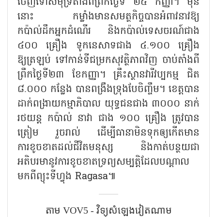
ចេញទៅសមុទ្រតាំងពីព្រឹកថ្ងៃទី ២៤ កញ្ញា។ មុន
នោះ កម្លាំងមានសមត្ថកិច្ចបានអំពាវនាវឱ្យ
កប៉ាល់ដឹកអ្នកដំណើរ និងកប៉ាល់ទេសចរណ៍ជាង
៤០០ គ្រឿង ទូកនេសាទជាង ៤.១០០ គ្រឿង
ឱ្យត្រឡប់ ទៅកាន់ទីជម្រកសុវត្ថិភាពវិញ ចាប់តាំងពី
ព្រឹកថ្ងៃទី២៣ ខែកញ្ញា។ គ្រឹះស្ថានវារីវប្បកម្ម ជិត
៨.០០០ កន្លែង បានពង្រឹងទ្រុងបែចិញ្ចឹម។ ខេត្តបាន
ដាក់ពង្រាយកម្មាភិបាល យុទ្ធជនជាង ៣០០០ នាក់
រថយន្ត កប៉ាល់ នាវា ជាង ១០០ គ្រឿង ត្រូវបាន
ត្រៀម រួចរាល់ ដើម្បីធានាមិនទុកឲ្យកើតមាន
ការខូចខាតដល់ជីវិតមនុស្ស និងកាត់បន្ថយជា
អតិបរមានូវការខូចខាតទ្រព្យសម្បត្តិដែលបណ្តាល
មកពីព្យុះទីហ្វុង Ragasa៕
តាម VOV5 - វិទ្យុសំឡេង​វៀតណាម