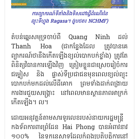
ការព្យាករណ៍ទីតាំងនិងទិសដៅធ្វើដំណើរនៃ
ព្យុះទីហ្វុង Ragasa។ (រូបថត៖ NCHMF)
តំបន់ឆ្នេរសមុទ្រចាប់ពី
Quang Ninh ដល់
Thanh Hoa (ជាកន្លែងដែល ត្រូវបានគេ
ព្យាករណ៍ថានឹងកើតឡើងខ្យល់បោកបក់ខ្លាំង) ត្រូវតែ
ពិនិត្យវិធានការឡើងវិញ ត្រៀមខ្លួនជាស្រេចរៀចំការ
ជម្លៀស និង ផ្លាស់ទីប្រជាជនមុនពេលខ្យល់ព្យុះ
បោកបក់មកដល់លើដីគោក ព្រមទាំងដាក់ពង្រាយ
ការងារជួយសង្គ្រោះ នៅពេលមានស្ថានភាពអាក្រក់
កើតឡើង។ ល។
ដោយអនុវត្តន៍តាមសារទូរលេខរបស់នាយករដ្ឋមន្ត្រី
កងទ័ពការពារព្រំដែន
Hai Phong បានអំពាវនាវ
១០០% នៃទូកនេសាទដែលកំពុងប្រតិបត្តិការនៅ