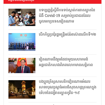
អត្ថបទអានច្រើនបំផុត
បទប្បញ្ញត្តិស្តីពីការទប់ស្កាត់ការរាតត្បាតនៃ
ជំងឺ Covid-19 សម្រាប់ប្រជាជនដែល
ចូលមកប្រទេសវៀតណាម
បើកកិច្ចប្រជុំរដ្ឋមន្ត្រីអប់រំអាស៊ានលើកទី១២
វៀតណាមនឹងរួមដៃជាមួយសហគមន៍
អន្តរជាតិកសាងពិភពលោកមានសន្តិភាព
បងប្អូនគ្រិស្តសាសនិកវៀតណាមអំណរ
សាទរបុណ្យណូអែលដ៏សុខសាន្តត្រាណក្នុង
បរិបទនៃជម្ងឺរាតត្បាតកូវីដ-១៩