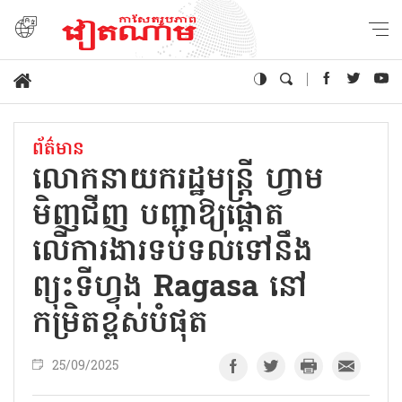
ព័ត៌មាន
លោកនាយករដ្ឋមន្ត្រី ហ្វាម
មិញជីញ បញ្ជាឱ្យផ្តោត
លើការងារទប់ទល់ទៅនឹង
ព្យុះទីហ្វុង Ragasa នៅ
កម្រិតខ្ពស់បំផុត
25/09/2025