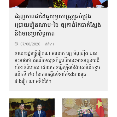
ជំរុញភាពជាដៃគូយុទ្ធសាស្ត្រគ្រប់ជ្រុង
ជ្រោយវៀតណាម-ថៃ ឲ្យកាន់តែជាក់ស្ដែង
និងមានប្រសិទ្ធភាព
07/08/2026
ព័ត៌មាន
នាយករដ្ឋមន្ត្រីវៀតណាមលោក ឡេ មិញហ៊ឹង បាន
អះអាងថា ដំណើរទស្សនកិច្ចលើកនេះមានអត្ថន័យដ៏
សំខាន់ពិសេស ដោយបានធ្វើឡើងចំឱកាសរំលឹកខួប
លើកទី ៥០ នៃការបង្កើតទំនាក់ទំនងការទូត
រវាងវៀតណាមនិងថៃ។