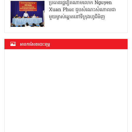
ប្រធានរដ្ឋវៀតណាមលោក Nguyen
Xuan Phuc ជួបសំណេះសំណាលជា
មួយម្ចាស់ឆ្នោតនៅទីក្រុងហូជីមិញ
អាន​កាសែត​បោះពុម្ភ