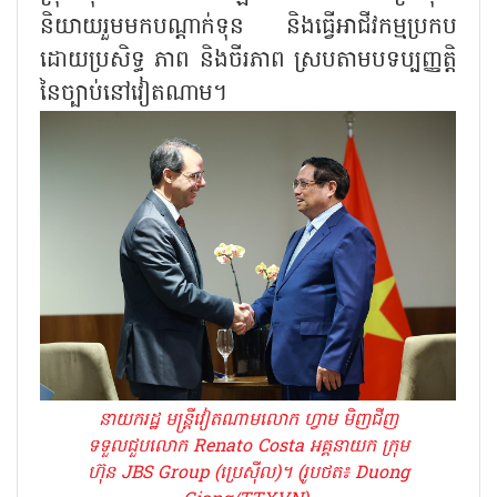
និយាយរួមមកបណ្តាក់ទុន និងធ្វើអាជីវកម្មប្រកប
ដោយប្រសិទ្ធ ភាព និងចីរភាព ស្របតាមបទប្បញ្ញត្តិ
នៃច្បាប់នៅវៀតណាម។
នាយករដ្ឋ មន្ត្រីវៀតណាមលោក ហ្វាម មិញជីញ
ទទួលជួបលោក Renato Costa អគ្គនាយក ក្រុម
ហ៊ុន JBS Group (ប្រេស៊ីល)។ (រូបថត៖ Duong