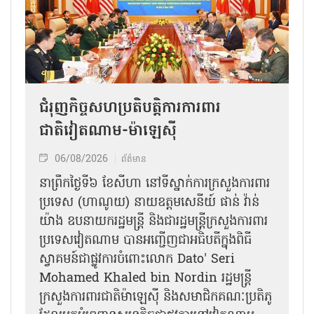
ជំរុញកិច្ចសហប្រតិបត្តិការការពារ
ជាតិវៀតណាម-ម៉ាឡេស៊ី
06/08/2026
ព័ត៌មាន
នា​ព្រឹកថ្ងៃទី៦ ខែសីហា នៅទីស្នាក់ការក្រសួងការពារ
ប្រទេស (ហាណូយ) នាយឧត្តមសេនីយ៍ ផាន់ វ៉ាន់
យ៉ាង ឧបនាយករដ្ឋមន្ត្រី និងជារដ្ឋមន្ត្រីក្រសួងការពារ
ប្រទេសវៀតណាម បានអញ្ជើញជាអធិបតីក្នុងពិធី
ស្វាគមន៍ជាផ្លូវការ​ចំពោះលោក Dato' Seri
Mohamed Khaled bin Nordin រដ្ឋមន្ត្រី
ក្រសួងការពារជាតិម៉ាឡេស៊ី និងសមាជិកគណៈប្រតិភូ