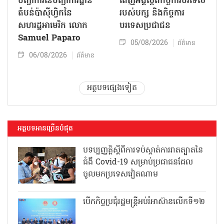
បញ្ជាការនៃបញ្ជាការដ្ឋាន
ពេញអង្គស្តីពីកិច្ច​ការបរទេស
តំបន់ប៉ាស៊ីហ្វិកនៃ
របស់​បក្ស និងកិច្ច​ការ
សហរដ្ឋអាមេរិក លោក
បរទេសប្រជាជន
Samuel Paparo
05/08/2026
ព័ត៌មាន
06/08/2026
ព័ត៌មាន
អត្ថបទផ្សេងទៀត
អត្ថបទអានច្រើនបំផុត
បទប្បញ្ញត្តិស្តីពីការទប់ស្កាត់ការរាតត្បាតនៃ
ជំងឺ Covid-19 សម្រាប់ប្រជាជនដែល
ចូលមកប្រទេសវៀតណាម
បើកកិច្ចប្រជុំរដ្ឋមន្ត្រីអប់រំអាស៊ានលើកទី១២