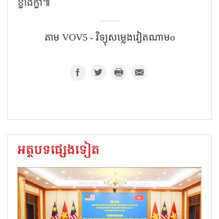
ខ្លាំងក្លា៕
តាម​ VOV5 - វិទ្យុសម្លេងវៀតណាមo
អត្ថបទផ្សេងទៀត