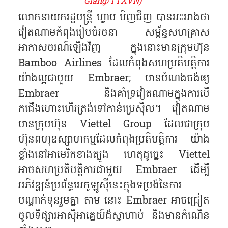
Giang/TTXVN)
លោកនាយករដ្ឋមន្ត្រី ហ្វាម មិញជីញ បានអះអាងថា
វៀតណាមកំពុងរៀបចំរចនា សម្ព័ន្ធសហគ្រាស
អាកាសចរណ៍ឡើងវិញ ក្នុងនោះមានក្រុមហ៊ុន
Bamboo Airlines ដែលកំពុងសហប្រតិបត្តិការ
យ៉ាងល្អជាមួយ Embraer; មានបំណងចង់ឲ្យ
Embraer នឹងគាំទ្រវៀតណាមក្នុងការបើ
កជើងហោះហើរត្រង់ទៅកាន់ប្រេស៊ីល។ វៀតណាម
មានក្រុមហ៊ុន Viettel Group ដែលជាក្រុម
ហ៊ុនពហុឧស្សាហកម្មដែលកំពុងប្រតិបត្តិការ យ៉ាង
ខ្លាំងនៅអាមេរិកខាងត្បូង ហេតុដូច្នេះ Viettel
អាចសហប្រតិបត្តិការជាមួយ Embraer ដើម្បី
អភិវឌ្ឍន៍ប្រព័ន្ធអេកូឡូស៊ីនេះក្នុងទម្រង់នៃការ
បណ្តាក់ទុនរួមគ្នា តាម នោះ Embraer អាចជ្រៀត
ចូលទីផ្សារអាស៊ីអាគ្នេយ៍ដ៏ស្វាហាប់ និងមានកំណើន