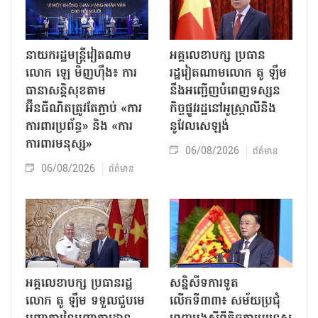
នាយករដ្ឋមន្ត្រីវៀតណាម
អគ្គលេខាបក្ស ប្រធាន
លោក ឡេ មិញហ៊ឹង៖ ការ
រដ្ឋវៀតណាមលោក តូ ឡឹម
ធានាសន្តិសុខតាម
នឹងអញ្ជើញបំពេញទស្សន
អ៊ីនធឺណិតត្រូវតែភ្ជាប់ «ការ
កិច្ចផ្លូវរដ្ឋនៅអូស្ត្រាលីនិង
ការពារប្រព័ន្ធ» និង «ការ
នូវែលសេឡង់
ការពារមនុស្ស»
06/08/2026
ព័ត៌មាន
06/08/2026
ព័ត៌មាន
អគ្គលេខាបក្ស ប្រធានរដ្ឋ
សន្និសីទការទូត
លោក តូ ឡឹម ទទួលជួបមេ
លើកទី៣៣៖ សម័យប្រជុំ