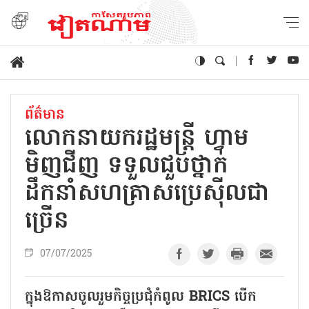
ព័ត៌មាន
លោកនាយករដ្ឋមន្ត្រី ហ្វាម
មិញជីញ ទទួលជួបថ្នាក់
ដឹកនាំសហគ្រាសប្រេស៊ីលជា
ច្រើន
07/07/2025
ក្នុងឱកាសចូលរួមកិច្ចប្រជុំកំពូល BRICS បើក