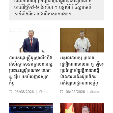
ដែលមកបំពេញទស្សនកិច្ចជាផ្លូវការនៅវៀតណាម
ចាប់ពីថ្ងៃទី៥-៦ ខែសីហា។ បន្ទាប់ពីពិធីស្វាគមន៍
ភាគីទាំងពីរបានជួបពិភាក្សាការងារ​។
នាយករដ្ឋមន្ត្រីអូស្ត្រាលីទន្ទឹង
អគ្គលេខាបក្ស ប្រធាន
រង់ចាំស្វាគមន៍អគ្គលេខាបក្ស
រដ្ឋវៀតណាមលោក តូ ឡឹម៖
ប្រធានរដ្ឋវៀតណាម លោក
ត្រូវតែផ្លាស់ប្ដូរថ្មីការងារធ្វើ
តូ ឡឹម មកបំពេញទស្សន
ផែនការមេនិងរៀបចំការ
កិច្ច
អភិវឌ្ឍហេដ្ឋារចនាសម្ព័ន្ធ
06/08/2026
06/08/2026
ព័ត៌មាន
ព័ត៌មាន