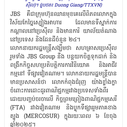
ស៊ីល)។ (រូបថត៖ Duong Giang/TTXVN)
JBS គឺជាក្រុមហ៊ុនឈានមុខគេលើពិភពលោកក្នុង
វិស័យកែច្នៃស្បៀងអាហារ ដែលមានទីស្នាក់ការ
កណ្តាលនៅប្រេស៊ីល និងមានការិ យាល័យតំណាង
នៅប្រទេស និងដែនដីចំនួន ២៤។
លោកនាយករដ្ឋមន្ត្រីសង្ឃឹមថា សហគ្រាសប្រេស៊ីល
រួមទាំង JBS Group នឹង បន្តយកចិត្តទុកដាក់ និង
ពង្រីកកិច្ចសហប្រតិបត្តិការការវិនិយោគ និងអាជីវ
កម្មនៅ ទីផ្សារវៀតណាម។ លោកនាយករដ្ឋមន្ត្រីបាន
មានប្រសាសន៍ថា លោកកំពុងជំរុញ យ៉ាងខ្លាំងក្លា
ចំពោះការដោះដូរពាណិជ្ជកម្មរវាងប្រទេសទាំងពីរ
ដោយ​បញ្ចប់ចរចាលើ កិច្ចព្រមព្រៀងពាណិជ្ជកម្មសេរី
(FTA) រវាងវៀតណាម និង​ប្លុកទីផ្សាររួមភាគខាង
ត្បូង (MERCOSUR) ក្នុងរយៈពេល ៦ ខែចុង
ឆ្នាំ២០២៥។