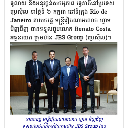
ទូលាយ និងអនុវត្តន៍សកម្មភាព ទ្វេភាគីនៅប្រទេស
ប្រេស៊ីល នាថ្ងៃទី ៦ កក្កដា នៅទីក្រុង Rio de
Janeiro នាយករដ្ឋ មន្ត្រីវៀតណាមលោក ហ្វាម
មិញជីញ បានទទួលជួបលោក Renato Costa
អគ្គនាយក ក្រុមហ៊ុន JBS Group (ប្រេស៊ីល)។
នាយករដ្ឋ មន្ត្រីវៀតណាមលោក ហ្វាម មិញជីញ
ទទួលជួបថ្នាក់​ដឹក​នាំនៃក្រុមហ៊ុន JBS Group (ប្រេ