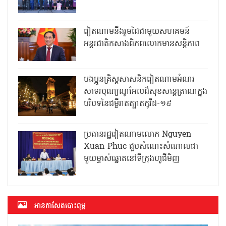
វៀតណាមនឹងរួមដៃជាមួយសហគមន៍
អន្តរជាតិកសាងពិភពលោកមានសន្តិភាព
បងប្អូនគ្រិស្តសាសនិកវៀតណាមអំណរ
សាទរបុណ្យណូអែលដ៏សុខសាន្តត្រាណក្នុង
បរិបទនៃជម្ងឺរាតត្បាតកូវីដ-១៩
ប្រធានរដ្ឋវៀតណាមលោក Nguyen
Xuan Phuc ជួបសំណេះសំណាលជា
មួយម្ចាស់ឆ្នោតនៅទីក្រុងហូជីមិញ
អាន​កាសែត​បោះពុម្ភ