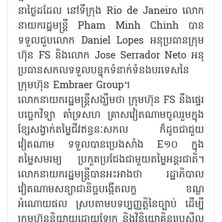
នាថ្ងៃដដែល នៅទីក្រុង Rio de Janeiro លោក
នាយករដ្ឋមន្ត្រី Pham Minh Chinh បាន
ទទួលជួបលោក Daniel Lopes អនុប្រធានក្រុម
ហ៊ុន FS និងលោក Jose Serrador Neto អនុ
ប្រធានសកលទទួលបន្ទុកទំនាក់ទំនងបរទេសនៃ
ក្រុមហ៊ុន Embraer Group។
លោកនាយករដ្ឋមន្ត្រីសង្ឃឹមថា ក្រុមហ៊ុន FS នឹងផ្ទេរ
បច្ចេកវិទ្យា គាំទ្រសហ គ្រាសវៀតណាមចូលរួមក្នុង
ខ្សែសង្វាក់តម្លៃជីវឥន្ធនៈសកល ក៏ដូចជា​ជួយ​
វៀតណាម ទទួលបានប្រេងសាំង E១០ ក្នុង
តម្លៃសមរម្យ ប្រកួតប្រជែងជាមួយតម្លៃអន្តរជាតិ។
លោកនាយករដ្ឋមន្ត្រីបានអះអាងថា រដ្ឋាភិបាល​
វៀតណាមសន្យាជានិច្ចបង្កើតលក្ខ ខណ្ឌ
អំណោយផល ស្របតាមបទប្បញ្ញត្តិនៃច្បាប់ ដើម្បី
ក្រុមហ៊ុននិយាយដោយឡែក និងវិនិយោគិនប្រេស៊ីល